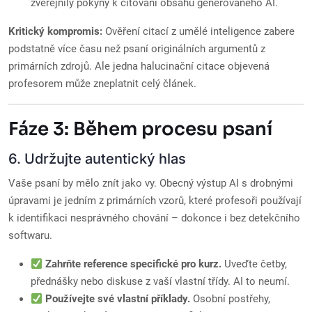
zveřejnily pokyny k citování obsahu generovaného AI.
Kritický kompromis:
Ověření citací z umělé inteligence zabere
podstatně více času než psaní originálních argumentů z
primárních zdrojů. Ale jedna halucinační citace objevená
profesorem může zneplatnit celý článek.
Fáze 3: Během procesu psaní
6. Udržujte autentický hlas
Vaše psaní by mělo znít jako vy. Obecný výstup AI s drobnými
úpravami je jedním z primárních vzorů, které profesoři používají
k identifikaci nesprávného chování – dokonce i bez detekčního
softwaru.
Zahrňte reference specifické pro kurz.
Uveďte četby,
přednášky nebo diskuse z vaší vlastní třídy. AI to neumí.
Používejte své vlastní příklady.
Osobní postřehy,