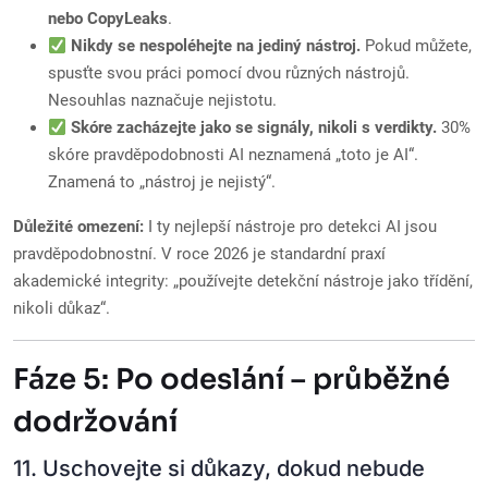
nebo CopyLeaks
.
Nikdy se nespoléhejte na jediný nástroj.
Pokud můžete,
spusťte svou práci pomocí dvou různých nástrojů.
Nesouhlas naznačuje nejistotu.
Skóre zacházejte jako se signály, nikoli s verdikty.
30%
skóre pravděpodobnosti AI neznamená „toto je AI“.
Znamená to „nástroj je nejistý“.
Důležité omezení:
I ty nejlepší nástroje pro detekci AI jsou
pravděpodobnostní. V roce 2026 je standardní praxí
akademické integrity: „používejte detekční nástroje jako třídění,
nikoli důkaz“.
Fáze 5: Po odeslání – průběžné
dodržování
11. Uschovejte si důkazy, dokud nebude