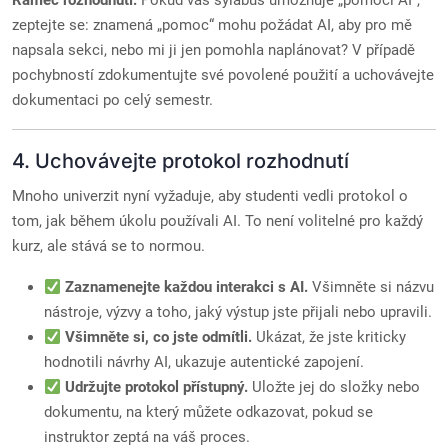
Rámec rozhodnutí:
Pokud váš sylabus umožňuje „pomoci AI“,
zeptejte se: znamená „pomoc“ mohu požádat AI, aby pro mě
napsala sekci, nebo mi ji jen pomohla naplánovat? V případě
pochybností zdokumentujte své povolené použití a uchovávejte
dokumentaci po celý semestr.
4. Uchovávejte protokol rozhodnutí
Mnoho univerzit nyní vyžaduje, aby studenti vedli protokol o
tom, jak během úkolu používali AI. To není volitelné pro každý
kurz, ale stává se to normou.
Zaznamenejte každou interakci s AI.
Všimněte si názvu
nástroje, výzvy a toho, jaký výstup jste přijali nebo upravili.
Všimněte si, co jste odmítli.
Ukázat, že jste kriticky
hodnotili návrhy AI, ukazuje autentické zapojení.
Udržujte protokol přístupný.
Uložte jej do složky nebo
dokumentu, na který můžete odkazovat, pokud se
instruktor zeptá na váš proces.