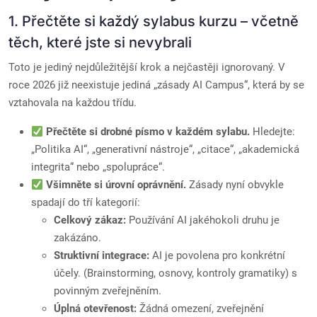
1. Přečtěte si každý sylabus kurzu – včetně
těch, které jste si nevybrali
Toto je jediný nejdůležitější krok a nejčastěji ignorovaný. V
roce 2026 již neexistuje jediná „zásady AI Campus“, která by se
vztahovala na každou třídu.
Přečtěte si drobné písmo v každém sylabu.
Hledejte:
„Politika AI“, „generativní nástroje“, „citace“, „akademická
integrita“ nebo „spolupráce“.
Všimněte si úrovní oprávnění.
Zásady nyní obvykle
spadají do tří kategorií:
Celkový zákaz:
Používání AI jakéhokoli druhu je
zakázáno.
Struktivní integrace:
AI je povolena pro konkrétní
účely. (Brainstorming, osnovy, kontroly gramatiky) s
povinným zveřejněním.
Úplná otevřenost:
Žádná omezení, zveřejnění