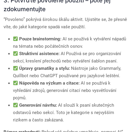
3. Potvrďte povolené použití – poté jej
zdokumentujte
“Povoleno” pokrývá širokou škálu aktivit. Ujistěte se, že přesně
víte, do jaké kategorie spadá vaše použití.
Pouze brainstorming:
AI se používá k vytváření nápadů
na témata nebo počátečních osnov.
Struktivní asistence:
AI Používá se pro organizování
sekcí, kreslení přechodů nebo vytváření šablon psaní.
Úpravy gramatiky a stylu:
Nástroje jako Grammarly,
Quillbot nebo ChatGPT používané pro jazykové leštění.
Nápověda na výzkum a citace:
AI se používá k
vyhledání zdrojů, generování citací nebo vysvětlování
pojmů.
Generování návrhu:
AI slouží k psaní skutečných
odstavců nebo sekcí. Toto je kategorie s nejvyšším
rizikem a často zakázaná.