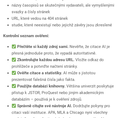
názvy časopisů se skutečnými vydavateli, ale vymyšlenými
svazky a čísly stránek
URL, které vedou na 404 stránek
studie, které neexistují nebo jejichž závěry jsou zkreslené
Kontrolní seznam ověření:
Přečtěte si každý zdroj sami.
Nevěřte, že citace AI je
přesná jednoduše proto, že vypadá autoritativně.
Zkontrolujte každou adresu URL.
Vložte odkaz do
prohlížeče a potvrďte načtení stránky.
Ověřte citace a statistiky.
AI může s jistotou
prezentovat falešná čísla jako fakta.
Použijte databázi knihovny.
Většina univerzit poskytuje
přístup k JSTOR, ProQuest nebo jiným akademickým
databázím – používá je k ověření zdrojů.
Správně citujte své nástroje AI.
Dodržujte pokyny pro
citaci vaší instituce. APA, MLA a Chicago nyní všechny