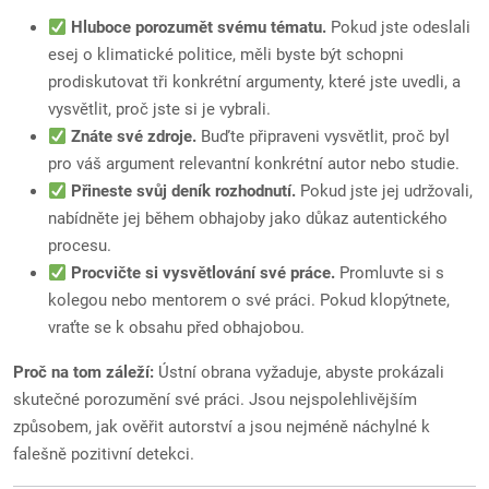
Hluboce porozumět svému tématu.
Pokud jste odeslali
esej o klimatické politice, měli byste být schopni
prodiskutovat tři konkrétní argumenty, které jste uvedli, a
vysvětlit, proč jste si je vybrali.
Znáte své zdroje.
Buďte připraveni vysvětlit, proč byl
pro váš argument relevantní konkrétní autor nebo studie.
Přineste svůj deník rozhodnutí.
Pokud jste jej udržovali,
nabídněte jej během obhajoby jako důkaz autentického
procesu.
Procvičte si vysvětlování své práce.
Promluvte si s
kolegou nebo mentorem o své práci. Pokud klopýtnete,
vraťte se k obsahu před obhajobou.
Proč na tom záleží:
Ústní obrana vyžaduje, abyste prokázali
skutečné porozumění své práci. Jsou nejspolehlivějším
způsobem, jak ověřit autorství a jsou nejméně náchylné k
falešně pozitivní detekci.