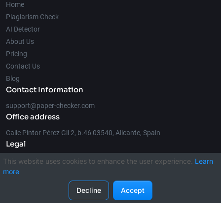
Home
Plagiarism Check
AI Detector
About Us
Pricing
Contact Us
Blog
Contact Information
support@paper-checker.com
Office address
Calle Pintor Pérez Gil 2, b.46 03540, Alicante, Spain
Legal
This website uses cookies to enhance the user experience.
Learn
more
© 2026 Paper-Checker.com
Decline
Accept