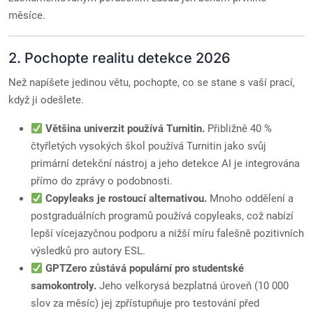
měsíce.
2. Pochopte realitu detekce 2026
Než napíšete jedinou větu, pochopte, co se stane s vaší prací,
když ji odešlete.
Většina univerzit používá Turnitin.
Přibližně 40 %
čtyřletých vysokých škol používá Turnitin jako svůj
primární detekční nástroj a jeho detekce AI je integrována
přímo do zprávy o podobnosti.
Copyleaks je rostoucí alternativou.
Mnoho oddělení a
postgraduálních programů používá copyleaks, což nabízí
lepší vícejazyčnou podporu a nižší míru falešně pozitivních
výsledků pro autory ESL.
GPTZero zůstává populární pro studentské
samokontroly.
Jeho velkorysá bezplatná úroveň (10 000
slov za měsíc) jej zpřístupňuje pro testování před