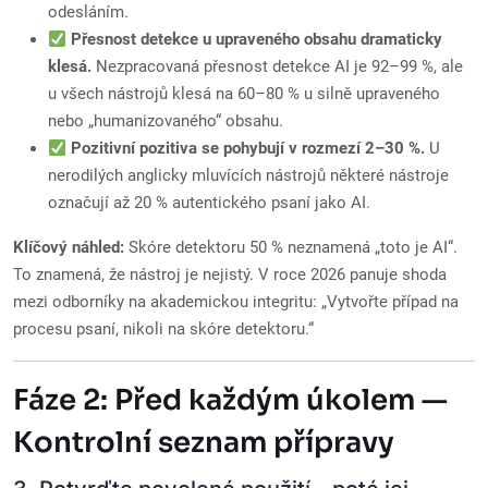
odesláním.
Přesnost detekce u upraveného obsahu dramaticky
klesá.
Nezpracovaná přesnost detekce AI je 92–99 %, ale
u všech nástrojů klesá na 60–80 % u silně upraveného
nebo „humanizovaného“ obsahu.
Pozitivní pozitiva se pohybují v rozmezí 2–30 %.
U
nerodilých anglicky mluvících nástrojů některé nástroje
označují až 20 % autentického psaní jako AI.
Klíčový náhled:
Skóre detektoru 50 % neznamená „toto je AI“.
To znamená, že nástroj je nejistý. V roce 2026 panuje shoda
mezi odborníky na akademickou integritu: „Vytvořte případ na
procesu psaní, nikoli na skóre detektoru.“
Fáze 2: Před každým úkolem —
Kontrolní seznam přípravy