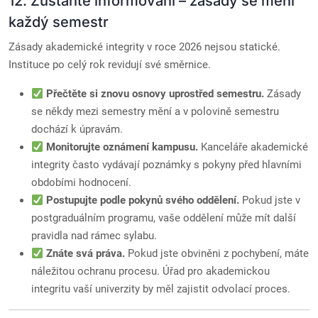
12. Zůstaňte informováni – zásady se mění
každý semestr
Zásady akademické integrity v roce 2026 nejsou statické.
Instituce po celý rok revidují své směrnice.
Přečtěte si znovu osnovy uprostřed semestru.
Zásady
se někdy mezi semestry mění a v polovině semestru
dochází k úpravám.
Monitorujte oznámení kampusu.
Kanceláře akademické
integrity často vydávají poznámky s pokyny před hlavními
obdobími hodnocení.
Postupujte podle pokynů svého oddělení.
Pokud jste v
postgraduálním programu, vaše oddělení může mít další
pravidla nad rámec sylabu.
Znáte svá práva.
Pokud jste obviněni z pochybení, máte
náležitou ochranu procesu. Úřad pro akademickou
integritu vaší univerzity by měl zajistit odvolací proces.