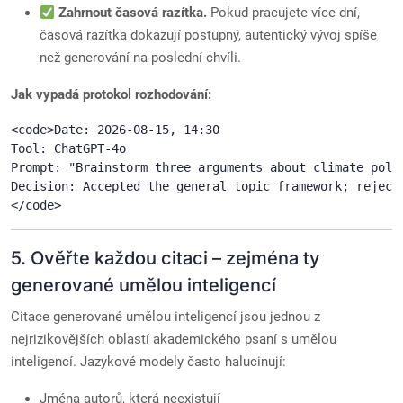
Zahrnout časová razítka.
Pokud pracujete více dní,
časová razítka dokazují postupný, autentický vývoj spíše
než generování na poslední chvíli.
Jak vypadá protokol rozhodování:
<code>Date: 2026-08-15, 14:30

Tool: ChatGPT-4o

Prompt: "Brainstorm three arguments about climate polic
Decision: Accepted the general topic framework; reject
</code>
5. Ověřte každou citaci – zejména ty
generované umělou inteligencí
Citace generované umělou inteligencí jsou jednou z
nejrizikovějších oblastí akademického psaní s umělou
inteligencí. Jazykové modely často halucinují:
Jména autorů, která neexistují