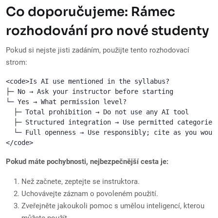
Co doporučujeme: Rámec
rozhodování pro nové studenty
Pokud si nejste jisti zadáním, použijte tento rozhodovací
strom:
<code>Is AI use mentioned in the syllabus?

├─ No → Ask your instructor before starting

└─ Yes → What permission level?

  ├─ Total prohibition → Do not use any AI tool

  ├─ Structured integration → Use permitted categories 
  └─ Full openness → Use responsibly; cite as you would
</code>
Pokud máte pochybnosti, nejbezpečnější cesta je:
Než začnete, zeptejte se instruktora.
Uchovávejte záznam o povoleném použití.
Zveřejněte jakoukoli pomoc s umělou inteligencí, kterou