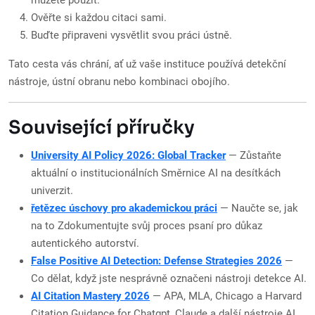
můžete použít.
Ověřte si každou citaci sami.
Buďte připraveni vysvětlit svou práci ústně.
Tato cesta vás chrání, ať už vaše instituce používá detekční
nástroje, ústní obranu nebo kombinaci obojího.
Související příručky
University AI Policy 2026: Global Tracker
— Zůstaňte
aktuální o institucionálních Směrnice AI na desítkách
univerzit.
řetězec úschovy pro akademickou práci
— Naučte se, jak
na to Zdokumentujte svůj proces psaní pro důkaz
autentického autorství.
False Positive AI Detection: Defense Strategies 2026
—
Co dělat, když jste nesprávně označeni nástroji detekce AI.
AI Citation Mastery 2026
— APA, MLA, Chicago a Harvard
Citation Guidance for Chatgpt, Claude a další nástroje AI.