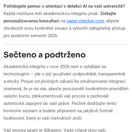
Potřebujete pomoc s orientací v detekci AI na vaší univerzitě?
Každá instituce řeší akademickou integritu jinak.
Získejte
personalizovanou konzultaci
na
paper-checker.com
, abyste
zhodnotili svou konkrétní situaci a vytvořili obhajitelný přístup
pro podzimní semestr 2026.
Sečteno a podtrženo
Akademická integrita v roce 2026 není o vyhýbání se
technologiím – jde o její používání zodpovědně, transparentně
a eticky. Posun od plošných zákazů ke strukturované integraci
znamená, že je na vás, abyste porozuměli konkrétním pravidlům
vašeho kurzu, zdokumentovali váš proces a zachovali
autentické zapojení do vaší práce. Pečlivě dodržujte tento
kontrolní seznam a budete připraveni na jakýkoli formát
hodnocení, který si vaši instruktoři zvolí.
Váš proces psaní je důkazem. Vaše citace jsou vaší