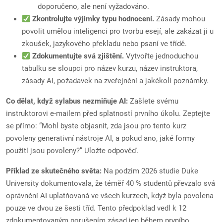
doporučeno, ale není vyžadováno.
Zkontrolujte výjimky typu hodnocení.
Zásady mohou
povolit umělou inteligenci pro tvorbu esejí, ale zakázat ji u
zkoušek, jazykového překladu nebo psaní ve třídě.
Zdokumentujte svá zjištění.
Vytvořte jednoduchou
tabulku se sloupci pro název kurzu, název instruktora,
zásady AI, požadavek na zveřejnění a jakékoli poznámky.
Co dělat, když sylabus nezmiňuje AI:
Zašlete svému
instruktorovi e-mailem před splatností prvního úkolu. Zeptejte
se přímo: “Mohl byste objasnit, zda jsou pro tento kurz
povoleny generativní nástroje AI, a pokud ano, jaké formy
použití jsou povoleny?” Uložte odpověď.
Příklad ze skutečného světa:
Na podzim 2026 studie Duke
University dokumentovala, že téměř 40 % studentů převzalo svá
oprávnění AI uplatňovaná ve všech kurzech, když byla povolena
pouze ve dvou ze šesti tříd. Tento předpoklad vedl k 12
zdokumentovaným porušením zásad jen během prvního