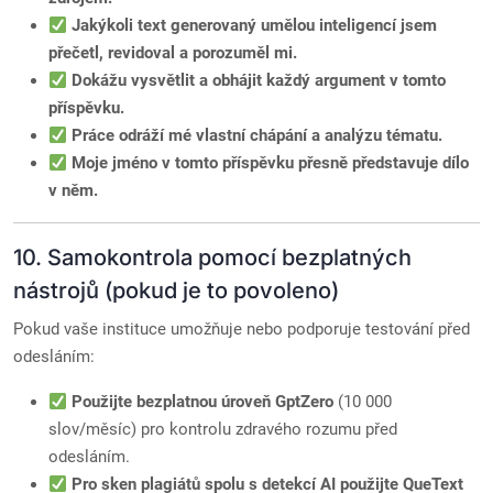
Jakýkoli text generovaný umělou inteligencí jsem
přečetl, revidoval a porozuměl mi.
Dokážu vysvětlit a obhájit každý argument v tomto
příspěvku.
Práce odráží mé vlastní chápání a analýzu tématu.
Moje jméno v tomto příspěvku přesně představuje dílo
v něm.
10. Samokontrola pomocí bezplatných
nástrojů (pokud je to povoleno)
Pokud vaše instituce umožňuje nebo podporuje testování před
odesláním:
Použijte bezplatnou úroveň GptZero
(10 000
slov/měsíc) pro kontrolu zdravého rozumu před
odesláním.
Pro sken plagiátů spolu s detekcí AI použijte QueText