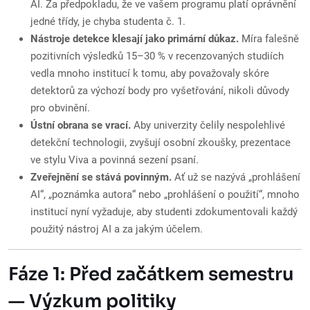
AI. Za předpokladu, že ve vašem programu platí oprávnění
jedné třídy, je chyba studenta č. 1.
Nástroje detekce klesají jako primární důkaz.
Míra falešně
pozitivních výsledků 15–30 % v recenzovaných studiích
vedla mnoho institucí k tomu, aby považovaly skóre
detektorů za výchozí body pro vyšetřování, nikoli důvody
pro obvinění.
Ústní obrana se vrací.
Aby univerzity čelily nespolehlivé
detekční technologii, zvyšují osobní zkoušky, prezentace
ve stylu Viva a povinná sezení psaní.
Zveřejnění se stává povinným.
Ať už se nazývá „prohlášení
AI“, „poznámka autora“ nebo „prohlášení o použití“, mnoho
institucí nyní vyžaduje, aby studenti zdokumentovali každý
použitý nástroj AI a za jakým účelem.
Fáze 1: Před začátkem semestru
— Výzkum politiky