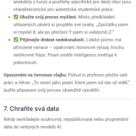
anekdoty z kurzů a postřehy specifické pro daný obor jsou
charakteristické pro autentické studentské práce.
Ukažte svůj proces myšlení.
Místo předkládání
uhlazených závěrů si projděte své úvahy: „Zpočátku jsem
si myslel X, ale po přečtení Y jsem si uvědomil Z.“
Přijímejte drobné nedokonalosti.
Lidské písmo má
přirozené variace – opakování, hovorové výrazy, trochu
nešikovné fráze. Psaní umělé inteligence směřuje k
jednotnosti.
Upozornění na červenou vlajku:
Pokud si profesor přečte vaši
práci a řekne: „To nezní jako psaní, které jsem od vás už viděl,“
buďte připraveni svůj proces okamžitě vysvětlit.
7. Chraňte svá data
Nikdy nevkládejte soukromá, nepublikovaná nebo proprietární
data do veřejných modelů AI.