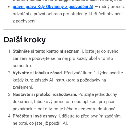
právní práva Kdy Obviněný z podvádění AI
— řádný proces,
odvolání a právní ochrana pro studenty, kteří čelí obvinění
z pochybení.
Další kroky
Stáhněte si tento kontrolní seznam.
Uložte jej do svého
zařízení a podívejte se na něj pro každý úkol v tomto
semestru.
Vytvořte si tabulku zásad.
Před začátkem 1. týdne uveďte
každý kurz, zásady AI instruktora a požadavky na
zveřejnění.
Nastavte si protokol rozhodování.
Použijte jednoduchý
dokument, tabulkový procesor nebo aplikaci pro psaní
poznámek – cokoliv, co je během semestru dostupné.
Přečtěte si své osnovy.
Udělejte to před prvním zadáním,
ne poté, co jste již použili AI.