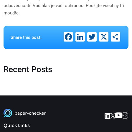
odpovědností. Váš hlas je vaší ochranou. Použijte všechny tři
moudře.
Facebook
LinkedIn
Twitter
X
Sh
Share this post:
Recent Posts
Quick Links