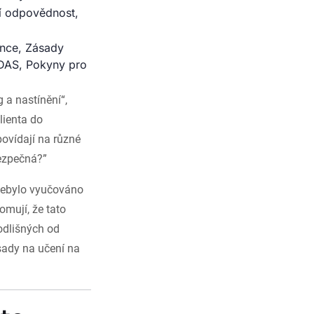
í odpovědnost,
ance, Zásady
NDAS, Pokyny pro
g a nastínění“,
lienta do
povídají na různé
bezpečná?”
nebylo vyučováno
omují, že tato
odlišných od
ásady na učení na