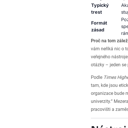
Typický
Ak
trest
stu
Po
Formát
spe
zásad
rám
Proč na tom zálež
vám neříká nic o 
veřejného nástroje
otázky – jeden se 
Podle
Times High
tam, kde jsou etic
organizace bude m
univerzity.“ Mezer
pracovišti a zamě