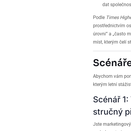
dat společnost
Podle
Times High
prostřednictvím os
úrovni“ a „často m
míst, kterým čelí s
Scénáře
Abychom vám pomoh
kterým letní stážis
Scénář 1:
stručný p
Jste marketingový