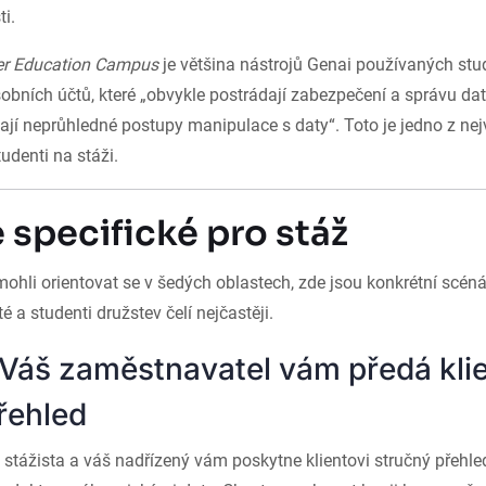
i.
er Education Campus
je většina nástrojů Genai používaných stu
obních účtů, které „obvykle postrádají zabezpečení a správu da
ají neprůhledné postupy manipulace s daty“. Toto je jedno z nej
tudenti na stáži.
 specifické pro stáž
li orientovat se v šedých oblastech, zde jsou konkrétní scénář
té a studenti družstev čelí nejčastěji.
 Váš zaměstnavatel vám předá kli
řehled
 stážista a váš nadřízený vám poskytne klientovi stručný přehl