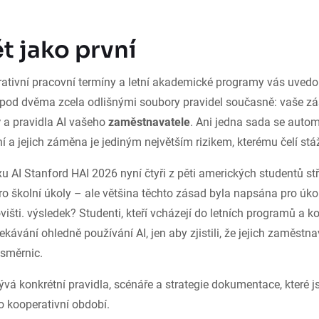
t jako první
erativní pracovní termíny a letní akademické programy vás uvedo
e pod dvěma zcela odlišnými soubory pravidel současně: vaše 
y
a pravidla AI vašeho
zaměstnavatele
. Ani jedna sada se auto
í a jejich záměna je jediným největším rizikem, kterému čelí stá
u AI Stanford HAI 2026 nyní čtyři z pěti amerických studentů s
ro školní úkoly – ale většina těchto zásad byla napsána pro úkoly
višti. výsledek? Studenti, kteří vcházejí do letních programů a k
kávání ohledně používání AI, jen aby zjistili, že jejich zaměstna
 směrnic.
ývá konkrétní pravidla, scénáře a strategie dokumentace, které j
bo kooperativní období.