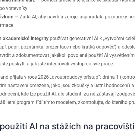
bo vrstevníky
růzkum
— Žádá AI, aby navrhla zdroje, uspořádala poznámky neb
ormace
 akademické integrity
používat generativní AI k „vytvoření celé
apř. papír, poznámka, prezentace nebo krátká odpověď) a odeslat
otvrdit a zdokumentovat jakékoli povolené použití AI vysvětlením,
 jste poskytli a jak jste integrovali výstup do své práce.
land přijala v roce 2026 „dvouproudový přístup“: dráha 1 (kont
ozím nastavení omezena, jako jsou zkoušky a ústní hodnocení) a
dnocení, kde lze použít AI, ale studenti za ně zůstávají zodpov
áš letní program řídí tímto modelem, zkontrolujte, do kterého p
oužití AI na stážích na pracovišti