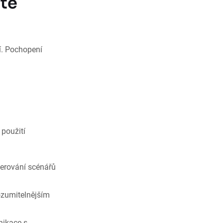
ete
í. Pochopení
použití
nerování scénářů
ozumitelnějším
nikace s