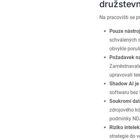
družstevn
Na pracovišti se 
Pouze nástro
schválených s
obvykle poruš
Požadavek na
Zaměstnavatel
upravovali tex
Shadow AI je
softwaru bez 
Soukromí dat
zdrojového k
podmínky NDA
Riziko intele
strategie do 