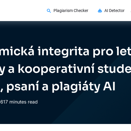
Plagiarism Checker
AI Detector
ická integrita pro le
ty a kooperativní stude
, psaní a plagiáty AI
26
17 minutes read