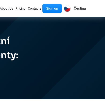
Sign up
Čeština
About Us
Pricing
Contacts
tní
nty: