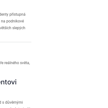
denty přístupná
t na podnikové
větších slepých
e reálného světa,
entovi
ed s důvěrnými