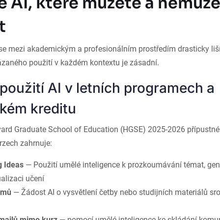
e AI, které můžete a nemůž
t
 se mezi akademickým a profesionálním prostředím drasticky liš
zaného použití v každém kontextu je zásadní.
použití AI v letních programech a
kém kreditu
rvard Graduate School of Education (HGSE) 2025-2026 přípustné 
urzech zahrnuje:
g Ideas
— Použití umělé inteligence k prozkoumávání témat, ge
alizaci učení
jmů
— Žádost AI o vysvětlení četby nebo studijních materiálů sr
-mailů mimo kurz
— pomocí umělé inteligence ke skládání komu