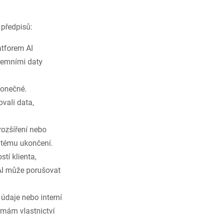
 předpisů:
atforem AI
remními daty
konečné.
vali data,
rozšíření nebo
itému ukončení.
tí klienta,
AI může porušovat
 údaje nebo interní
rmám vlastnictví