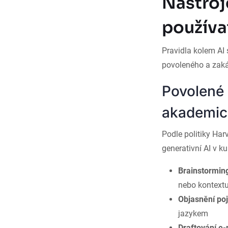
Nástroj
používa
Pravidla kolem AI
povoleného a zaká
Povolené 
akademic
Podle politiky Ha
generativní AI v k
Brainstormin
nebo kontextu
Objasnění po
jazykem
Draftování e