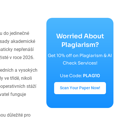
u do jedinečné
Worried About
zásady akademické
Plagiarism?
maticky nepřenáší
Get 10% off on Plagiarism & AI
žisté v roce 2026.
Check Services!
tředních a vysokých
Use Code:
PLAG10
 ve třídě, nikoli
ooperativních stáží
Scan Your Paper Now!
vatel funguje
sou důležité pro