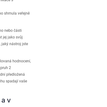
o shrnula veřejně
ho nebo části
 jej jako svůj
 jaký nástroj jste
rolovaná hodnocení,
 pruh 2
ědní předložená
ruhu spadají vaše
 a v