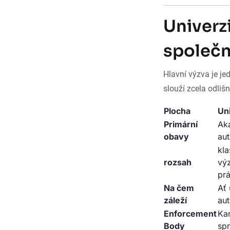
Univerzi
společn
Hlavní výzva je je
slouží zcela odliš
Plocha
Uni
Primární
Aka
obavy
aut
kla
rozsah
vý
prá
Na čem
Ať 
záleží
aut
Enforcement
Kan
Body
spr