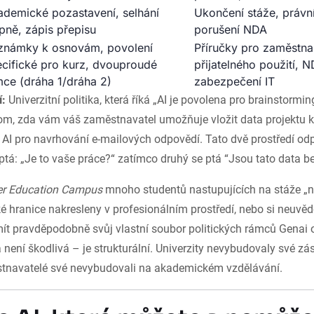
ademické pozastavení, selhání
Ukončení stáže, právn
pně, zápis přepisu
porušení NDA
známky k osnovám, povolení
Příručky pro zaměstn
cifické pro kurz, dvouproudé
přijatelného použití, 
ce (dráha 1/dráha 2)
zabezpečení IT
í:
Univerzitní politika, která říká „AI je povolena pro brainstormin
tom, zda vám váš zaměstnavatel umožňuje vložit data projektu k
 AI pro navrhování e-mailových odpovědí. Tato dvě prostředí od
ptá: „Je to vaše práce?“ zatímco druhý se ptá “Jsou tato data 
er Education Campus
mnoho studentů nastupujících na stáže „
ké hranice nakresleny v profesionálním prostředí, nebo si neuvěd
ít pravděpodobně svůj vlastní soubor politických rámců Genai 
a není škodlivá – je strukturální. Univerzity nevybudovaly své z
stnavatelé své nevybudovali na akademickém vzdělávání.