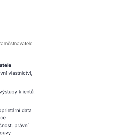
 zaměstnavatele
atele
ní vlastnictví,
výstupy klientů,
prietární data
ace
čnost, právní
louvy