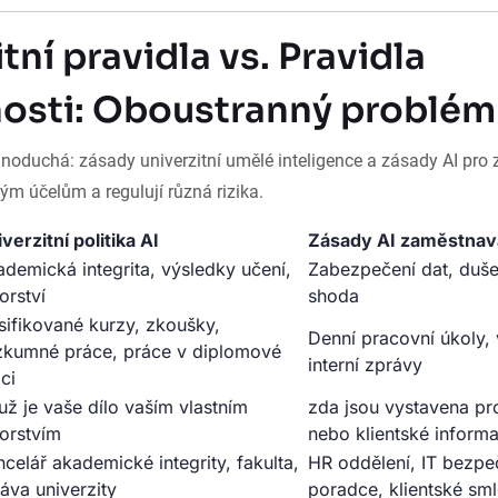
tní pravidla vs. Pravidla
osti: Oboustranný problém
dnoduchá: zásady univerzitní umělé inteligence a zásady AI pro
ným účelům a regulují různá rizika.
verzitní politika AI
Zásady AI zaměstnav
demická integrita, výsledky učení,
Zabezpečení dat, dušev
orství
shoda
sifikované kurzy, zkoušky,
Denní pracovní úkoly, 
zkumné práce, práce v diplomové
interní zprávy
ci
už je vaše dílo vaším vlastním
zda jsou vystavena pro
orstvím
nebo klientské inform
celář akademické integrity, fakulta,
HR oddělení, IT bezpe
áva univerzity
poradce, klientské sm