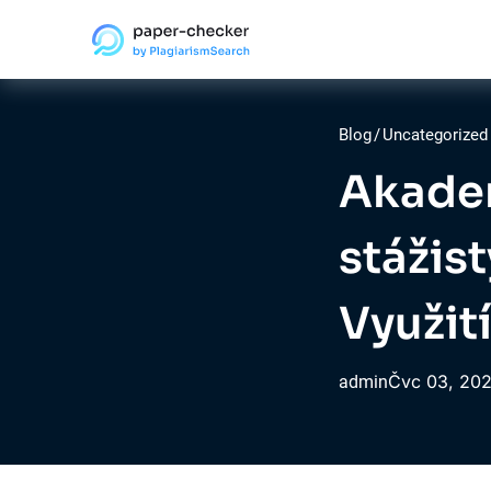
Blog
/
Uncategorized
Akadem
stážis
Využití
Čvc
03,
20
admin