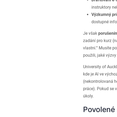
instruktory ne
Výzkumný p
dostupné inf
Je však
porušením
zadání pro kurz (n
vlastní.“ Musíte p
použili, jaké výzvy
University of Auck
kde je AI ve vých
(nekontrolovaná ho
práce). Pokud se v
úkoly.
Povolené p