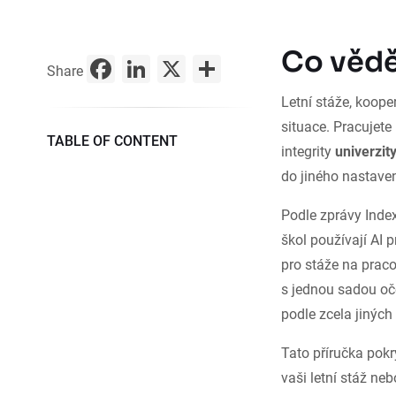
Co vědě
Facebook
LinkedIn
X
Share
Share
Letní stáže, koop
situace. Pracujet
TABLE OF CONTENT
integrity
univerzit
do jiného nastaven
Podle zprávy Index
škol používají AI p
pro stáže na praco
s jednou sadou oče
podle zcela jiných
Tato příručka pokr
vaši letní stáž ne