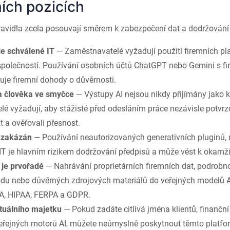
ích pozicích
pravidla zcela posouvají směrem k zabezpečení dat a dodržování
je schválené IT
— Zaměstnavatelé vyžadují použití firemních pl
polečností. Používání osobních účtů ChatGPT nebo Gemini s fi
uje firemní dohody o důvěrnosti.
 člověka ve smyčce
— Výstupy AI nejsou nikdy přijímány jako 
é vyžadují, aby stážisté před odesláním práce nezávisle potvrzo
t a ověřovali přesnost.
 zakázán
— Používání neautorizovaných generativních pluginů, 
IT je hlavním rizikem dodržování předpisů a může vést k okamž
 je prvořadé
— Nahrávání proprietárních firemních dat, podrobnos
ódu nebo důvěrných zdrojových materiálů do veřejných modelů 
, HIPAA, FERPA a GDPR.
ktuálního majetku
— Pokud zadáte citlivá jména klientů, finanční
veřejných motorů AI, můžete neúmyslně poskytnout těmto platfo