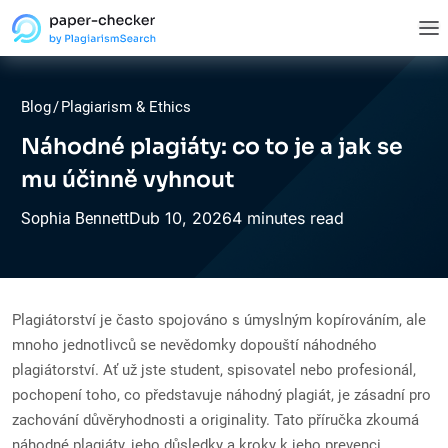
Blog
/
Plagiarism & Ethics
Náhodné plagiáty: co to je a jak se
mu účinně vyhnout
Dub
10,
2026
4 minutes read
Sophia Bennett
Plagiátorství je často spojováno s úmyslným kopírováním, ale
mnoho jednotlivců se nevědomky dopouští náhodného
plagiátorství. Ať už jste student, spisovatel nebo profesionál,
pochopení toho, co představuje náhodný plagiát, je zásadní pro
zachování důvěryhodnosti a originality. Tato příručka zkoumá
náhodné plagiáty, jeho důsledky a kroky k jeho prevenci.