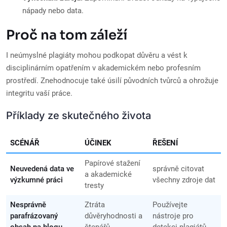
nápady nebo data.
Proč na tom záleží
I neúmyslné plagiáty mohou podkopat důvěru a vést k
disciplinárním opatřením v akademickém nebo profesním
prostředí. Znehodnocuje také úsilí původních tvůrců a ohrožuje
integritu vaší práce.
Příklady ze skutečného života
SCÉNÁŘ
ÚČINEK
ŘEŠENÍ
Papírové stažení
Neuvedená data ve
správně citovat
a akademické
výzkumné práci
všechny zdroje dat
tresty
Nesprávně
Ztráta
Používejte
parafrázovaný
důvěryhodnosti a
nástroje pro