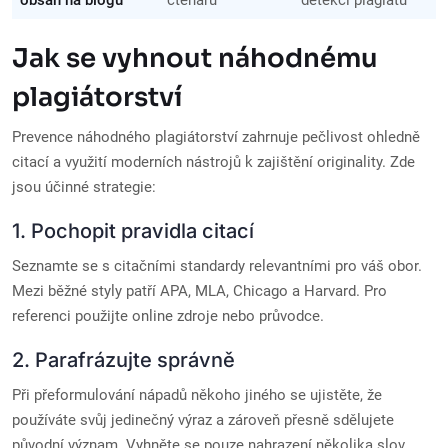
obsah na blogu
čtenářů
detekci plagiátů
Jak se vyhnout náhodnému
plagiátorství
Prevence náhodného plagiátorství zahrnuje pečlivost ohledně
citací a využití moderních nástrojů k zajištění originality. Zde
jsou účinné strategie:
1. Pochopit pravidla citací
Seznamte se s citačními standardy relevantními pro váš obor.
Mezi běžné styly patří APA, MLA, Chicago a Harvard. Pro
referenci použijte online zdroje nebo průvodce.
2. Parafrázujte správně
Při přeformulování nápadů někoho jiného se ujistěte, že
používáte svůj jedinečný výraz a zároveň přesně sdělujete
původní význam. Vyhněte se pouze nahrazení několika slov.