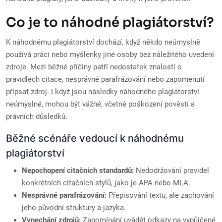
Co je to náhodné plagiátorství?
K náhodnému plagiátorství dochází, když někdo neúmyslně
používá práci nebo myšlenky jiné osoby bez náležitého uvedení
zdroje. Mezi běžné příčiny patří nedostatek znalostí o
pravidlech citace, nesprávné parafrázování nebo zapomenutí
připsat zdroj. I když jsou následky náhodného plagiátorství
neúmyslné, mohou být vážné, včetně poškození pověsti a
právních důsledků.
Běžné scénáře vedoucí k náhodnému
plagiátorství
Nepochopení citačních standardů:
Nedodržování pravidel
konkrétních citačních stylů, jako je APA nebo MLA.
Nesprávné parafrázování:
Přepisování textu, ale zachování
jeho původní struktury a jazyka.
Vynechání zdrojů:
Zapomínání uvádět odkazy na vypůjčené