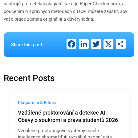
nástrojů pro detekci plagiátů, jako je Paper-Checker.com, a
poučením o správných metodách citace, můžete zajistit, aby
vaše práce zůstala originální a důvěryhodná.
Facebook
LinkedIn
Twitter
X
Sh
Share this post:
Recent Posts
Plagiarism & Ethics
Vzdálené proktorování a detekce AI:
Obavy o soukromí a práva studentů 2026
Vzdálené proctoringové systémy umělé
inteligence shromažďují rozsáhlá osobní data –