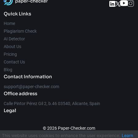
Quick Links
Home
Plagiarism Check
AI Detector
About Us
Pricing
Contact Us
Blog
Contact Information
support@paper-checker.com
Office address
Calle Pintor Pérez Gil 2, b.46 03540, Alicante, Spain
Legal
© 2026 Paper-Checker.com
This website uses cookies to enhance the user experience.
Learn