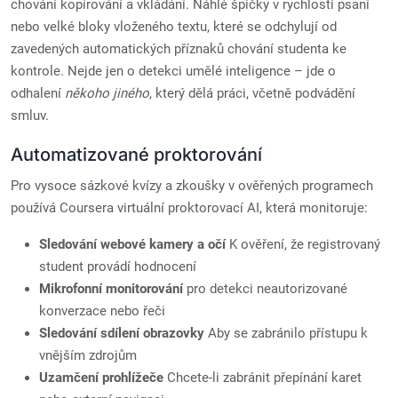
chování kopírování a vkládání. Náhlé špičky v rychlosti psaní
nebo velké bloky vloženého textu, které se odchylují od
zavedených automatických příznaků chování studenta ke
kontrole. Nejde jen o detekci umělé inteligence – jde o
odhalení
někoho jiného
, který dělá práci, včetně podvádění
smluv.
Automatizované proktorování
Pro vysoce sázkové kvízy a zkoušky v ověřených programech
používá Coursera virtuální proktorovací AI, která monitoruje:
Sledování webové kamery a očí
K ověření, že registrovaný
student provádí hodnocení
Mikrofonní monitorování
pro detekci neautorizované
konverzace nebo řeči
Sledování sdílení obrazovky
Aby se zabránilo přístupu k
vnějším zdrojům
Uzamčení prohlížeče
Chcete-li zabránit přepínání karet