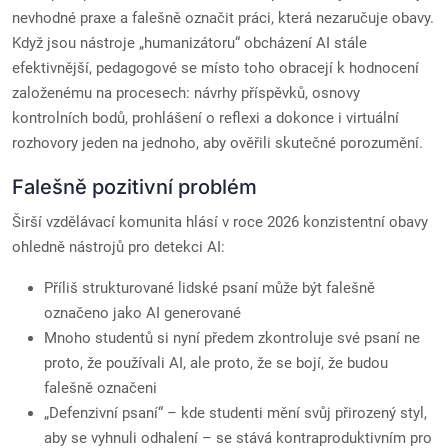
nevhodné praxe a falešně označit práci, která nezaručuje obavy.
Když jsou nástroje „humanizátoru“ obcházení AI stále
efektivnější, pedagogové se místo toho obracejí k hodnocení
založenému na procesech: návrhy příspěvků, osnovy
kontrolních bodů, prohlášení o reflexi a dokonce i virtuální
rozhovory jeden na jednoho, aby ověřili skutečné porozumění.
Falešně pozitivní problém
Širší vzdělávací komunita hlásí v roce 2026 konzistentní obavy
ohledně nástrojů pro detekci AI:
Příliš strukturované lidské psaní může být falešně
označeno jako AI generované
Mnoho studentů si nyní předem zkontroluje své psaní ne
proto, že používali AI, ale proto, že se bojí, že budou
falešně označeni
„Defenzivní psaní“ – kde studenti mění svůj přirozený styl,
aby se vyhnuli odhalení – se stává kontraproduktivním pro