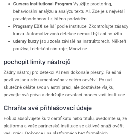
Cursera Institutional Program
Využijte proctoring,
behaviorální analýzu a analýzu textu AI. Zde je s největší
pravděpodobností zjištěno podvádění.
Programy EDX
se liší podle instituce. Zkontrolujte zásady
kurzu. Automatizovaná detekce nemusí být ani použita.
udemy kurzy
jsou zcela závislé na instruktorech. Někteří
používají detekční nástroje; Mnozí ne.
pochopit limity nástrojů
Žádný nástroj pro detekci AI není dokonale přesný. Falešná
pozitiva jsou zdokumentována v celém odvětví. Pokud
skutečně děláte svou vlastní práci, ale dostáváte vlajku,
poznejte svá práva a dodržujte odvolací proces vaší instituce.
Chraňte své přihlašovací údaje
Pokud absolvujete kurz certifikátu nebo titulu, uvědomte si, že
platforma a vaše partnerská instituce se aktivně snaží ověřit
vaši práci. Dokonce i na platformách bez formálních