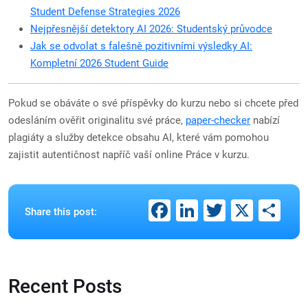
Student Defense Strategies 2026
Nejpřesnější detektory AI 2026: Studentský průvodce
Jak se odvolat s falešně pozitivními výsledky AI:
Kompletní 2026 Student Guide
Pokud se obáváte o své příspěvky do kurzu nebo si chcete před
odesláním ověřit originalitu své práce,
paper-checker
nabízí
plagiáty a služby detekce obsahu AI, které vám pomohou
zajistit autentičnost napříč vaší online Práce v kurzu.
Facebook
LinkedIn
Twitter
X
Sh
Share this post:
Recent Posts