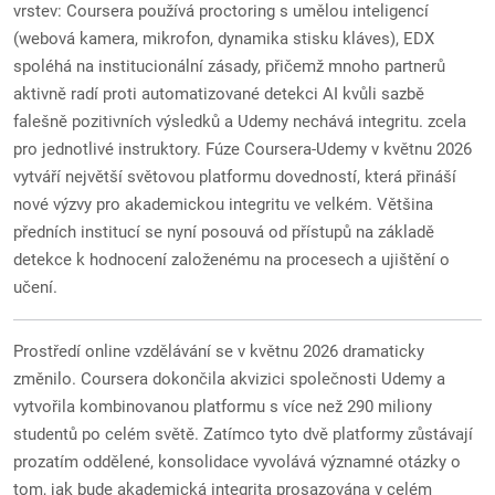
vrstev: Coursera používá proctoring s umělou inteligencí
(webová kamera, mikrofon, dynamika stisku kláves), EDX
spoléhá na institucionální zásady, přičemž mnoho partnerů
aktivně radí proti automatizované detekci AI kvůli sazbě
falešně pozitivních výsledků a Udemy nechává integritu. zcela
pro jednotlivé instruktory. Fúze Coursera-Udemy v květnu 2026
vytváří největší světovou platformu dovedností, která přináší
nové výzvy pro akademickou integritu ve velkém. Většina
předních institucí se nyní posouvá od přístupů na základě
detekce k hodnocení založenému na procesech a ujištění o
učení.
Prostředí online vzdělávání se v květnu 2026 dramaticky
změnilo. Coursera dokončila akvizici společnosti Udemy a
vytvořila kombinovanou platformu s více než 290 miliony
studentů po celém světě. Zatímco tyto dvě platformy zůstávají
prozatím oddělené, konsolidace vyvolává významné otázky o
tom, jak bude akademická integrita prosazována v celém