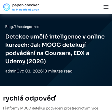
Blog
/
Uncategorized
Detekce umělé inteligence v online
kurzech: Jak MOOC detekují
podvádění na Coursera, EDX a
Udemy (2026)
Čvc
03,
2026
10 minutes read
admin
rychlá odpověď
Platformy MOOC detekují podvádění prostřednictvím více