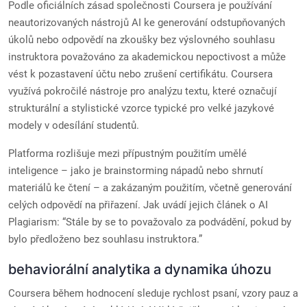
Podle oficiálních zásad společnosti Coursera je používání
neautorizovaných nástrojů AI ke generování odstupňovaných
úkolů nebo odpovědí na zkoušky bez výslovného souhlasu
instruktora považováno za akademickou nepoctivost a může
vést k pozastavení účtu nebo zrušení certifikátu. Coursera
využívá pokročilé nástroje pro analýzu textu, které označují
strukturální a stylistické vzorce typické pro velké jazykové
modely v odesílání studentů.
Platforma rozlišuje mezi přípustným použitím umělé
inteligence – jako je brainstorming nápadů nebo shrnutí
materiálů ke čtení – a zakázaným použitím, včetně generování
celých odpovědí na přiřazení. Jak uvádí jejich článek o AI
Plagiarism: “Stále by se to považovalo za podvádění, pokud by
bylo předloženo bez souhlasu instruktora.”
behaviorální analytika a dynamika úhozu
Coursera během hodnocení sleduje rychlost psaní, vzory pauz a