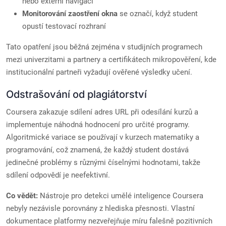
nebo externí navigaci
Monitorování zaostření okna
se označí, když student
opustí testovací rozhraní
Tato opatření jsou běžná zejména v studijních programech
mezi univerzitami a partnery a certifikátech mikropověření, kde
institucionální partneři vyžadují ověřené výsledky učení.
Odstrašování od plagiátorství
Coursera zakazuje sdílení adres URL při odesílání kurzů a
implementuje náhodná hodnocení pro určité programy.
Algoritmické variace se používají v kurzech matematiky a
programování, což znamená, že každý student dostává
jedinečné problémy s různými číselnými hodnotami, takže
sdílení odpovědí je neefektivní.
Co vědět:
Nástroje pro detekci umělé inteligence Coursera
nebyly nezávisle porovnány z hlediska přesnosti. Vlastní
dokumentace platformy nezveřejňuje míru falešně pozitivních