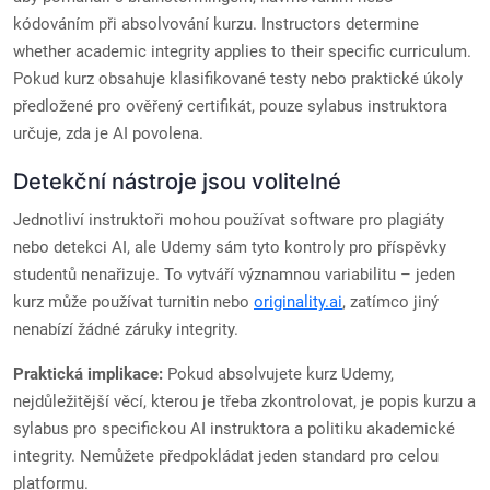
kódováním při absolvování kurzu. Instructors determine
whether academic integrity applies to their specific curriculum.
Pokud kurz obsahuje klasifikované testy nebo praktické úkoly
předložené pro ověřený certifikát, pouze sylabus instruktora
určuje, zda je AI povolena.
Detekční nástroje jsou volitelné
Jednotliví instruktoři mohou používat software pro plagiáty
nebo detekci AI, ale Udemy sám tyto kontroly pro příspěvky
studentů nenařizuje. To vytváří významnou variabilitu – jeden
kurz může používat turnitin nebo
originality.ai
, zatímco jiný
nenabízí žádné záruky integrity.
Praktická implikace:
Pokud absolvujete kurz Udemy,
nejdůležitější věcí, kterou je třeba zkontrolovat, je popis kurzu a
sylabus pro specifickou AI instruktora a politiku akademické
integrity. Nemůžete předpokládat jeden standard pro celou
platformu.