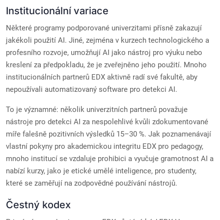
Institucionální variace
Některé programy podporované univerzitami přísně zakazují
jakékoli použití AI. Jiné, zejména v kurzech technologického a
profesního rozvoje, umožňují AI jako nástroj pro výuku nebo
kreslení za předpokladu, že je zveřejněno jeho použití. Mnoho
institucionálních partnerů EDX aktivně radí své fakultě, aby
nepoužívali automatizovaný software pro detekci AI.
To je významné: několik univerzitních partnerů považuje
nástroje pro detekci AI za nespolehlivé kvůli zdokumentované
míře falešně pozitivních výsledků 15–30 %. Jak poznamenávají
vlastní pokyny pro akademickou integritu EDX pro pedagogy,
mnoho institucí se vzdaluje prohibici a vyučuje gramotnost AI a
nabízí kurzy, jako je etické umělé inteligence, pro studenty,
které se zaměřují na zodpovědné používání nástrojů.
Čestný kodex