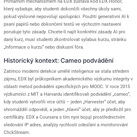
Primárním mechanismem na EDX zůstává kód EDX Honor,
který vyžaduje, aby studenti dokončili všechny úkoly sami,
pokud výslovně nepovolují spolupráci. Použití generativní AI k
psaní papírů nebo dokončení testů ve výchozím nastavení
porušuje tyto zásady. Chcete-li najít konkrétní zásady AI pro
daný kurz, musí studenti zkontrolovat sylabus kurzu, stránku
„Informace o kurzu“ nebo diskusní fóra.
Historický kontext: Cameo podvádění
Zatímco moderní detekce umělé inteligence se stala středem
zájmu, EDX byl průkopníkem akademického výzkumu integrity v
oblasti metod podvádění specifických pro MOOC. V roce 2015
výzkumníci z MIT a Harvardu identifikovali podvádění „cameo“,
kdy studenti vytvořili více účtů – jeden „Harvester“ účet, aby
shromáždili odpovědi, a jeden „hlavní“ účet, aby je předložil pro
certifikáty. EDX a Coursera s tím nyní bojují prostřednictvím
sledování IP adres, analýzy rychlosti odeslání a monitorování
ClickStream.