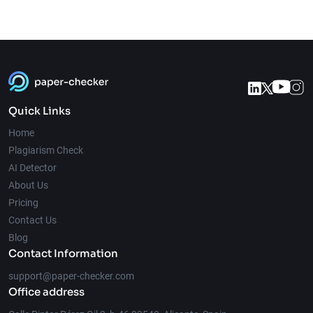
Quick Links
Home
Plagiarism Check
AI Detector
About Us
Pricing
Contact Us
Blog
Contact Information
support@paper-checker.com
Office address