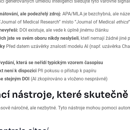
encí generovaných umělou inteligencí sledujte tyto varovné signál
mátování, ale podezřelý zdroj:
APA/MLA je bezchybná, ale název
Journal of Medical Research” místo “Journal of Medical
ethics
“
nevyřeší:
DOI existuje, ale vede k úplně jinému článku
rých jste ve svém oboru nikdy neslyšeli
, kteří nemají žádné jiné 
nky
Před datem uzávěrky znalostí modelu AI (např. uzávěrka Chat
vydání, která se neřídí typickým vzorem časopisu
t není k dispozici
Při pokusu o přístup k papíru
se stejným DOI
(AI zkopírováno a vloženo nesprávně)
cí nástroje, které skutečně
časově náročné, ale nezbytné. Tyto nástroje mohou pomoci autom