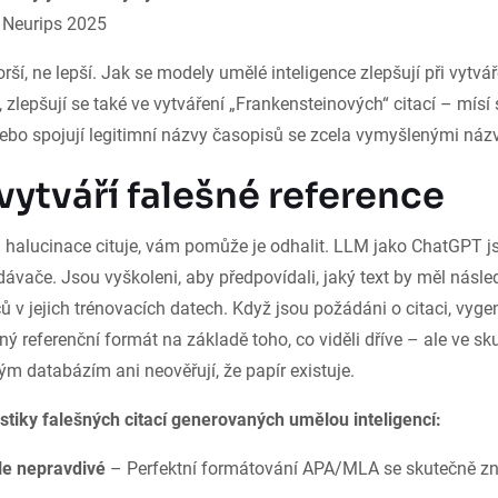
Neurips 2025
orší, ne lepší. Jak se modely umělé inteligence zlepšují při vytv
, zlepšují se také ve vytváření „Frankensteinových“ citací – mísí
ebo spojují legitimní názvy časopisů se zcela vymyšlenými náz
vytváří falešné reference
I halucinace cituje, vám pomůže je odhalit. LLM jako ChatGPT 
edávače. Jsou vyškoleni, aby předpovídali, jaký text by měl násl
ů v jejich trénovacích datech. Když jsou požádáni o citaci, vygen
ý referenční formát na základě toho, co viděli dříve – ale ve sk
ým databázím ani neověřují, že papír existuje.
stiky falešných citací generovaných umělou inteligencí:
le nepravdivé
– Perfektní formátování APA/MLA se skutečně zn