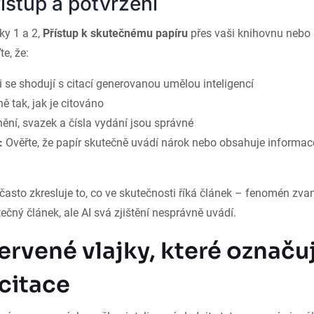
řístup a potvrzení
ky 1 a 2,
Přístup k skutečnému papíru
přes vaši knihovnu nebo 
e, že:
i se shodují s citací generovanou umělou inteligencí
ě tak, jak je citováno
ění, svazek a čísla vydání jsou správné
:
Ověřte, že papír skutečně uvádí nárok nebo obsahuje informace
často zkresluje to, co ve skutečnosti říká článek – fenomén zvan
tečný článek, ale AI svá zjištění nesprávně uvádí.
ervené vlajky, které označuj
 citace