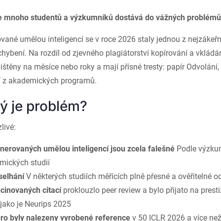
 se mnoho studentů a výzkumníků dostává do vážných problémů
ované umělou inteligencí se v roce 2026 staly jednou z nejzákeř
ybení. Na rozdíl od zjevného plagiátorství kopírování a vklád
jištěny na měsíce nebo roky a mají přísné tresty: papír Odvolání,
í z akademických programů.
ý je problém?
zlivé:
generovaných umělou inteligencí jsou zcela falešné
Podle výzku
ických studií
selhání
V některých studiích měřících plně přesné a ověřitelné 
cinovaných citací
proklouzlo peer review a bylo přijato na prest
 jako je Neurips 2025
o byly nalezeny vyrobené reference
v 50 ICLR 2026 a více ne