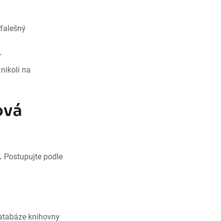
 falešný
r
nikoli na
ová
.
Postupujte podle
atabáze knihovny