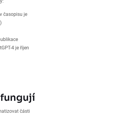
y:
 časopisu je
)
publikace
GPT-4 je říjen
 fungují
atizovat části