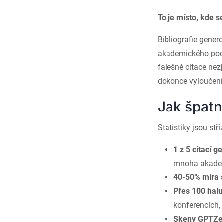
To je místo, kde
Bibliografie gener
akademického poch
falešné citace nez
dokonce vyloučen
Jak špatn
Statistiky jsou stří
1 z 5 citací 
mnoha akadem
40-50% míra 
Přes 100 halu
konferencích,
Skeny GPTZer