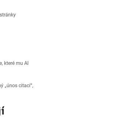
stránky
, které mu AI
ý „únos citací“,
í