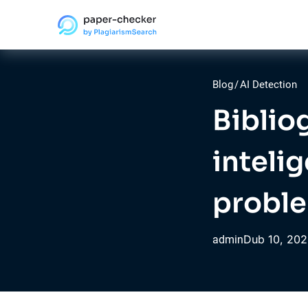
Blog
/
AI Detection
Biblio
intelig
proble
Dub
10,
202
admin