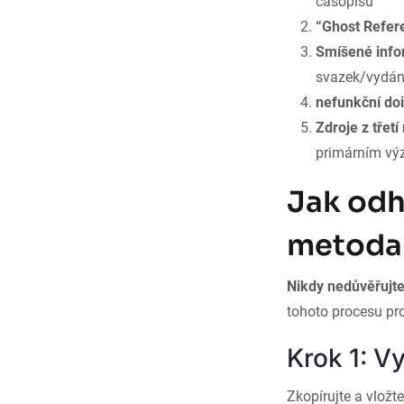
časopisů
“Ghost Refer
Smíšené inf
svazek/vydán
nefunkční do
Zdroje z třetí
primárním v
Jak odh
metoda 
Nikdy nedůvěřujte
tohoto procesu pro
Krok 1: V
Zkopírujte a vložt