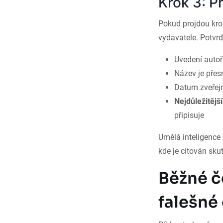
Krok 3: P
Pokud projdou kro
vydavatele. Potvrďt
Uvedení autoř
Název je přesn
Datum zveřejn
Nejdůležitější
připisuje
Umělá inteligence 
kde je citován sku
Běžné č
falešné