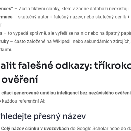
ences”
– Zcela fiktivní články, které v žádné databázi neexistují
ormace
– skutečný autor + falešný název, nebo skutečný deník +
í
is
– to vypadá správně, ale vyřeší se na nic nebo na špatný papí
 ruky
– často založené na Wikipedii nebo sekundárních zdrojích, 
ýzkumu
alit falešné odkazy: tříkrok
ověření
 citaci generované umělou inteligencí bez nezávislého ověření
 každou referenční AI:
yhledejte přesný název
e
Celý název článku v uvozovkách
do Google Scholar nebo do d