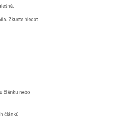
alešná.
ila. Zkuste hledat
mu článku nebo
ch článků