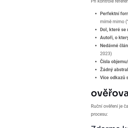
Při kontrole refer
Perfektní for
mírně mimo (“
DoI, které se 
Autoři, o kte
Nedávné člá
2023)
Čísla objemu/
Žádný abstrak
Více odkazů 
ověřova
Ruční ověření je 
procesu: