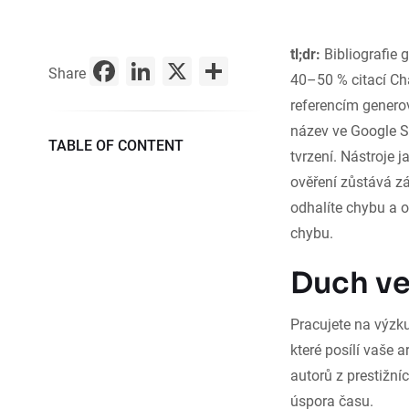
tl;dr:
Bibliografie 
Facebook
LinkedIn
X
Share
Share
40–50 % citací Ch
referencím genero
název ve Google Sc
TABLE OF CONTENT
tvrzení. Nástroje 
ověření zůstává z
odhalíte chybu a o
chybu.
Duch ve 
Pracujete na výzku
které posílí vaše
autorů z prestižní
úspora času.