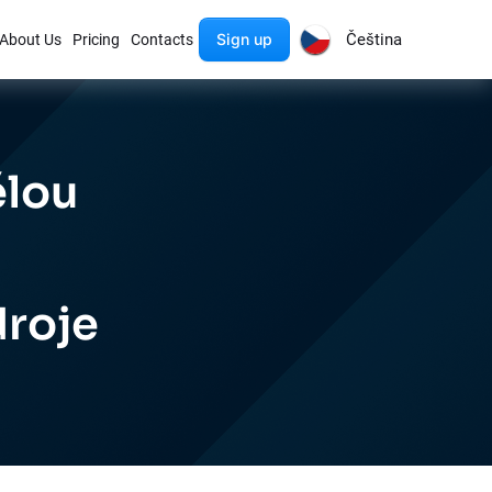
Sign up
Čeština
About Us
Pricing
Contacts
ělou
droje