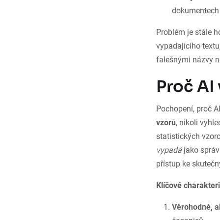
dokumentech 
Problém je stále h
vypadajícího textu
falešnými názvy n
Proč AI 
Pochopení, proč A
vzorů
, nikoli vyhl
statistických vzorc
vypadá
jako správn
přístup ke skutečn
Klíčové charakteri
Věrohodné, a