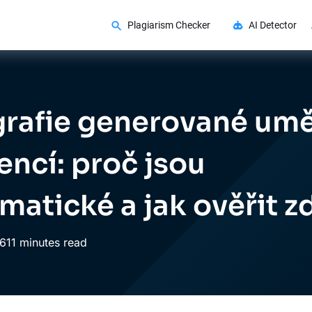
Plagiarism Checker
AI Detector
grafie generované um
encí: proč jsou
matické a jak ověřit z
6
11 minutes read