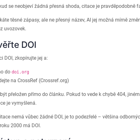
okud se neobjeví žádná přesná shoda, citace je pravděpodobně f
áte těsné zápasy, ale ne přesný název, AI jej možná mírně změn
z uvozovek.
věřte DOI
i DOI, zkopírujte jej a:
ímo do
doi.org
dejte na CrossRef (Crossref.org)
 být přeložen přímo do článku. Pokud to vede k chybě 404, jiné
ace je vymyšlená.
tace nemá vůbec žádné DOI, je to podezřelé – většina odborný
 roku 2000 má DOI.