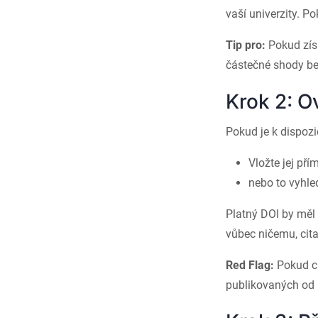
vaší univerzity. P
Tip pro:
Pokud získ
částečné shody be
Krok 2: O
Pokud je k dispozic
Vložte jej př
nebo to vyhle
Platný DOI by měl
vůbec ničemu, cit
Red Flag:
Pokud ci
publikovaných od