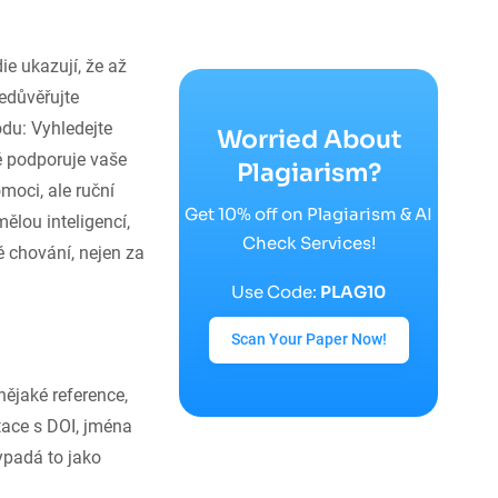
ie ukazují, že až
edůvěřujte
du: Vyhledejte
Worried About
ě podporuje vaše
Plagiarism?
moci, ale ruční
Get 10% off on Plagiarism & AI
lou inteligencí,
Check Services!
é chování, nejen za
Use Code:
PLAG10
Scan Your Paper Now!
nějaké reference,
tace s DOI, jména
ypadá to jako