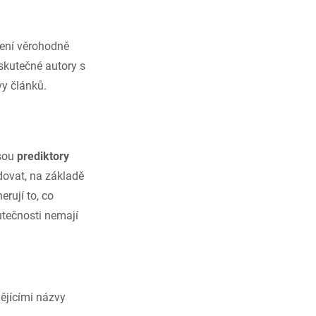
áření věrohodně
 skutečné autory s
vy článků.
jsou
prediktory
edovat, na základě
erují to, co
utečnosti nemají
ějícími názvy