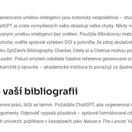
generované umělou inteligencí jsou notoricky nespolehlivé – stud
atGPT je zcela vymyšlených nebo obsahují velké chyby. Nikdy n
vaným umělou inteligencí bez ověření. Použijte tříkrokovou meto
holar, ověřte správně vyřešení DOI a potvrďte, že zdroj skutečn
jako GptZero’s Bibliography Checker, Citely.ai a Citetrue mohou po
ásadní. Pokud omylem odešlete falešné reference generované umě
kamžitě ji opravíte – akademické instituce to považují za špatn
vaší bibliografii
mné práci, blíží se termín. Požádáte ChatGPT, aby vygeneroval 
 argumenty. Odpověď vypadá působivě – správně formátované ci
ch univerzit, publikace v časopisech jako
Nature
a
The Lancet
. V