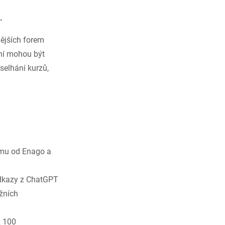
.
nějších forem
ání mohou být
 selhání kurzů,
mu od Enago a
odkazy z ChatGPT
ižních
ž 100