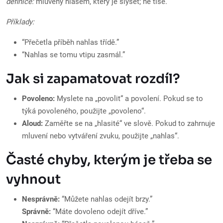
definice:
mluvený hlasem, který je slyšet; ne tiše.
Příklady:
“Přečetla příběh nahlas třídě.”
“Nahlas se tomu vtipu zasmál.”
Jak si zapamatovat rozdíl?
Povoleno:
Myslete na „povolit“ a povolení. Pokud se to
týká povoleného, použijte „povoleno“.
Aloud:
Zaměřte se na „hlasité“ ve slově. Pokud to zahrnuje
mluvení nebo vytváření zvuku, použijte „nahlas“.
Časté chyby, kterým je třeba se
vyhnout
Nesprávně:
“Můžete nahlas odejít brzy.”
Správně:
“Máte dovoleno odejít dříve.”