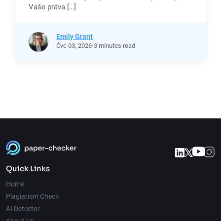
Vaše práva […]
Emily Grant
Čvc
03,
2026
3 minutes read
Quick Links
Home
Plagiarism Check
AI Detector
About Us