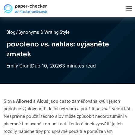
Blog
/
Synonyms & Writing Style
povoleno vs. nahlas: vyjasněte
zmatek
Dub
10,
2026
3 minutes read
Emily Grant
Slova
Allowed
a
Aloud
jsou často zaměňována kvůli jejich
podobné výslovnosti. Jejich význam a použití se však velmi liší.
Nesprávné použití těchto slov může způsobit nedorozumění v
písemné i mluvené komunikaci. Tento článek vysvětlí jejich
rozdíly, nabídne tipy pro správné použití a pomůže vám