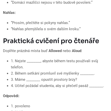
“Domácí mazlíčci nejsou v této budově povoleni.”
Nahlas:
“Prosím, přečtěte si pokyny nahlas.”
“Nahlas přemýšlela o svém dalším kroku.”
Praktická cvičení pro čtenáře
Doplňte prázdná místa buď
Allowed
nebo
Aloud
:
1. Nejste ________, abyste během testu používali svůj
telefon.
2. Během setkání promluvil své myšlenky ________.
3. Máme ________ opustit prostory brzy?
4. Učitel požádal studenta, aby si přečetl pasáž ________.
Odpovědi:
1. povoleno