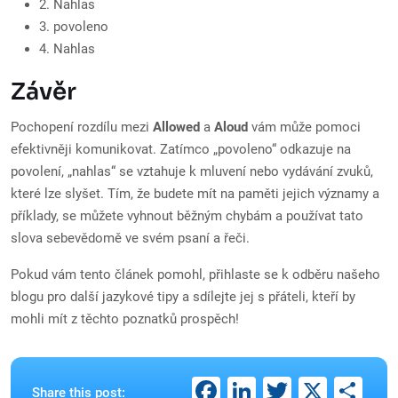
2. Nahlas
3. povoleno
4. Nahlas
Závěr
Pochopení rozdílu mezi
Allowed
a
Aloud
vám může pomoci
efektivněji komunikovat. Zatímco „povoleno“ odkazuje na
povolení, „nahlas“ se vztahuje k mluvení nebo vydávání zvuků,
které lze slyšet. Tím, že budete mít na paměti jejich významy a
příklady, se můžete vyhnout běžným chybám a používat tato
slova sebevědomě ve svém psaní a řeči.
Pokud vám tento článek pomohl, přihlaste se k odběru našeho
blogu pro další jazykové tipy a sdílejte jej s přáteli, kteří by
mohli mít z těchto poznatků prospěch!
Facebook
LinkedIn
Twitter
X
Sh
Share this post: