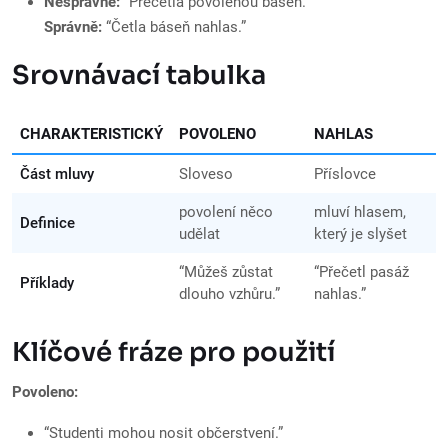
Nesprávně:
“Přečetla povolenou báseň.”
Správně:
“Četla báseň nahlas.”
Srovnávací tabulka
CHARAKTERISTICKÝ
POVOLENO
NAHLAS
Část mluvy
Sloveso
Příslovce
povolení něco
mluví hlasem,
Definice
udělat
který je slyšet
“Můžeš zůstat
“Přečetl pasáž
Příklady
dlouho vzhůru.”
nahlas.”
Klíčové fráze pro použití
Povoleno:
“Studenti mohou nosit občerstvení.”