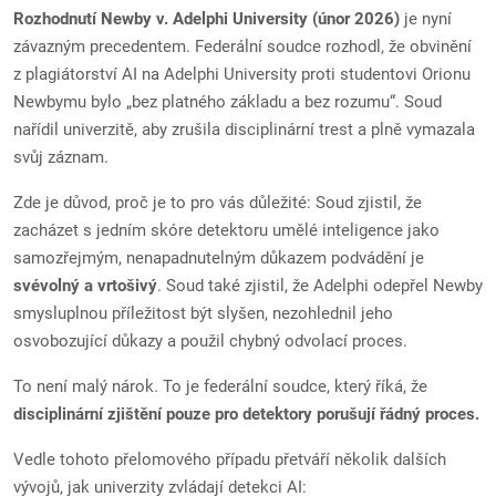
Rozhodnutí Newby v. Adelphi University (únor 2026)
je nyní
závazným precedentem. Federální soudce rozhodl, že obvinění
z plagiátorství AI na Adelphi University proti studentovi Orionu
Newbymu bylo „bez platného základu a bez rozumu“. Soud
nařídil univerzitě, aby zrušila disciplinární trest a plně vymazala
svůj záznam.
Zde je důvod, proč je to pro vás důležité: Soud zjistil, že
zacházet s jedním skóre detektoru umělé inteligence jako
samozřejmým, nenapadnutelným důkazem podvádění je
svévolný a vrtošivý
. Soud také zjistil, že Adelphi odepřel Newby
smysluplnou příležitost být slyšen, nezohlednil jeho
osvobozující důkazy a použil chybný odvolací proces.
To není malý nárok. To je federální soudce, který říká, že
disciplinární zjištění pouze pro detektory porušují řádný proces.
Vedle tohoto přelomového případu přetváří několik dalších
vývojů, jak univerzity zvládají detekci AI: