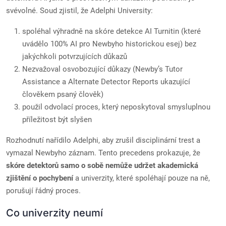
svévolné. Soud zjistil, že Adelphi University:
spoléhal výhradně na skóre detekce AI Turnitin (které
uvádělo 100% AI pro Newbyho historickou esej) bez
jakýchkoli potvrzujících důkazů
Nezvažoval osvobozující důkazy (Newby’s Tutor
Assistance a Alternate Detector Reports ukazující
člověkem psaný člověk)
použil odvolací proces, který neposkytoval smysluplnou
příležitost být slyšen
Rozhodnutí nařídilo Adelphi, aby zrušil disciplinární trest a
vymazal Newbyho záznam. Tento precedens prokazuje, že
skóre detektorů samo o sobě nemůže udržet akademická
zjištění o pochybení
a univerzity, které spoléhají pouze na ně,
porušují řádný proces.
Co univerzity neumí