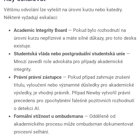
Většinu odvolání lze vyřešit na úrovni kurzu nebo katedry.
Některé vyžadují eskalaci:
Academic Integrity Board
— Pokud bylo rozhodnutí na
úrovni kurzu nepříznivé a máte silné důkazy, pro toto deska
existuje.
Studentská vláda nebo postgraduální studentská unie
—
Mnozí zavedli role advokáta pro případy akademické
integrity.
Právní právní zástupce
— Pokud případ zahrnuje zrušení
titulu, vyloučení nebo významné důsledky pro akademické
výsledky, je vhodný právník. Případ Newby vytvořil právní
precedens pro zpochybnění falešně pozitivních rozhodnutí
o detekci AI.
Formální stížnost u ombudsmana
— Odděleně od
akademického procesu může ombudsman dokumentovat
procesní selhání.