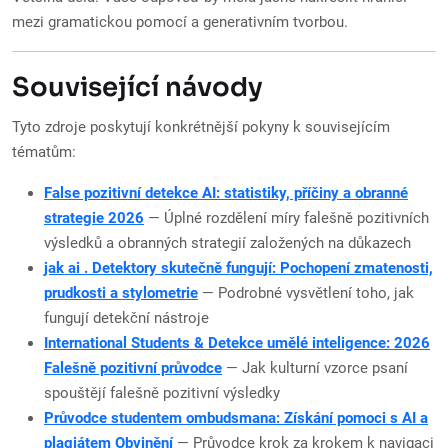
mezi gramatickou pomocí a generativním tvorbou.
Související návody
Tyto zdroje poskytují konkrétnější pokyny k souvisejícím
tématům:
False pozitivní detekce AI: statistiky, příčiny a obranné
strategie 2026
— Úplné rozdělení míry falešně pozitivních
výsledků a obranných strategií založených na důkazech
jak ai . Detektory skutečně fungují: Pochopení zmatenosti,
prudkosti a stylometrie
— Podrobné vysvětlení toho, jak
fungují detekční nástroje
International Students & Detekce umělé inteligence: 2026
Falešně pozitivní průvodce
— Jak kulturní vzorce psaní
spouštějí falešně pozitivní výsledky
Průvodce studentem ombudsmana: Získání pomoci s AI a
plagiátem Obvinění
— Průvodce krok za krokem k navigaci