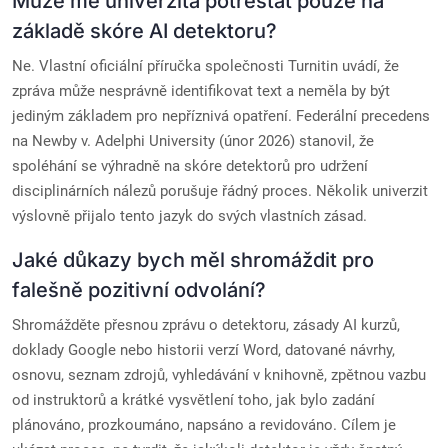
Může mě univerzita potrestat pouze na
základě skóre AI detektoru?
Ne. Vlastní oficiální příručka společnosti Turnitin uvádí, že
zpráva může nesprávně identifikovat text a neměla by být
jediným základem pro nepříznivá opatření. Federální precedens
na Newby v. Adelphi University (únor 2026) stanovil, že
spoléhání se výhradně na skóre detektorů pro udržení
disciplinárních nálezů porušuje řádný proces. Několik univerzit
výslovně přijalo tento jazyk do svých vlastních zásad.
Jaké důkazy bych měl shromáždit pro
falešně pozitivní odvolání?
Shromážděte přesnou zprávu o detektoru, zásady AI kurzů,
doklady Google nebo historii verzí Word, datované návrhy,
osnovu, seznam zdrojů, vyhledávání v knihovně, zpětnou vazbu
od instruktorů a krátké vysvětlení toho, jak bylo zadání
plánováno, prozkoumáno, napsáno a revidováno. Cílem je