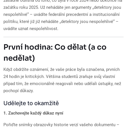
zásadně odlišná od toho, co byla v roce 2024 nebo dokonce na
začátku roku 2025. Už nehádáte jen argumenty „detektory jsou
nespolehlivé“ – uvádíte federální precedentní a institucionální
politiku, které již již nehádáte „detektory jsou nespolehlivé“ –
uvádíte uznat nespolehlivost.
První hodina: Co dělat (a co
nedělat)
Když obdržíte oznámení, že vaše práce byla označena, prvních
24 hodin je kritických. Většina studentů zraňuje svůj vlastní
případ tím, že emocionálně reagovali nebo udělali ústupky, než
pochopí důkazy.
Udělejte to okamžitě
1. Zachovejte každý důkaz nyní
Pořiďte snímky obrazovky historie verzí vašeho dokumentu –