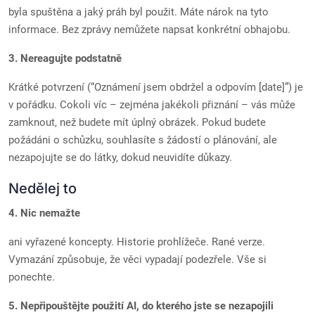
byla spuštěna a jaký práh byl použit. Máte nárok na tyto
informace. Bez zprávy nemůžete napsat konkrétní obhajobu.
3. Nereagujte podstatně
Krátké potvrzení (“Oznámení jsem obdržel a odpovím [date]”) je
v pořádku. Cokoli víc – zejména jakékoli přiznání – vás může
zamknout, než budete mít úplný obrázek. Pokud budete
požádáni o schůzku, souhlasíte s žádostí o plánování, ale
nezapojujte se do látky, dokud neuvidíte důkazy.
Nedělej to
4. Nic nemažte
ani vyřazené koncepty. Historie prohlížeče. Rané verze.
Vymazání způsobuje, že věci vypadají podezřele. Vše si
ponechte.
5. Nepřipouštějte použití AI, do kterého jste se nezapojili