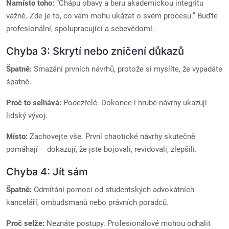
Namísto toho:
“Chápu obavy a beru akademickou integritu
vážně. Zde je to, co vám mohu ukázat o svém procesu.” Buďte
profesionální, spolupracující a sebevědomí.
Chyba 3: Skrytí nebo zničení důkazů
Špatně:
Smazání prvních návrhů, protože si myslíte, že vypadáte
špatně.
Proč to selhává:
Podezřelé. Dokonce i hrubé návrhy ukazují
lidský vývoj.
Místo:
Zachovejte vše. První chaotické návrhy skutečně
pomáhají – dokazují, že jste bojovali, revidovali, zlepšili.
Chyba 4: Jít sám
Špatně:
Odmítání pomoci od studentských advokátních
kanceláří, ombudsmanů nebo právních poradců.
Proč selže:
Neznáte postupy. Profesionálové mohou odhalit