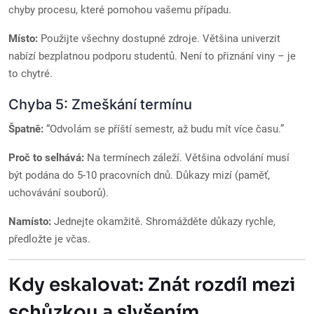
chyby procesu, které pomohou vašemu případu.
Místo:
Použijte všechny dostupné zdroje. Většina univerzit
nabízí bezplatnou podporu studentů. Není to přiznání viny – je
to chytré.
Chyba 5: Zmeškání termínu
Špatně:
“Odvolám se příští semestr, až budu mít více času.”
Proč to selhává:
Na termínech záleží. Většina odvolání musí
být podána do 5-10 pracovních dnů. Důkazy mizí (paměť,
uchovávání souborů).
Namísto:
Jednejte okamžitě. Shromážděte důkazy rychle,
předložte je včas.
Kdy eskalovat: Znát rozdíl mezi
schůzkou a slyšením