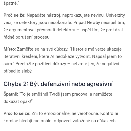
špatně.”
Proč selže:
Napadáte nástroj, neprokazujete nevinu. Univerzity
vědí, že detektory jsou nedokonalé. Případ Newby neuspěl tím,
že argumentoval přesností detektoru – uspěl tím, že prokázal
řádné porušení procesu.
Místo:
Zaměřte se na své důkazy. “Historie mé verze ukazuje
iterativní kreslení, které AI nedokáže vytvořit. Napsal jsem to
sám.” Předložte pozitivní důkazy – netvrdte jen, že negativní
případ je slabý.
Chyba 2: Být defenzivní nebo agresivní
Špatně:
“To je směšné! Tvrdě jsem pracoval a nemůžete
dokázat opak!”
Proč to selže:
Zní to emocionálně, ne věrohodně. Kontrolní
komise hledají racionální odpovědi založené na důkazech.