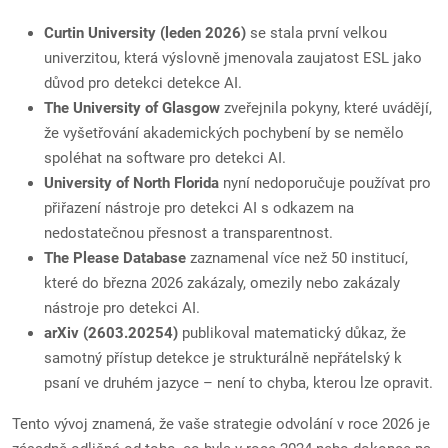
Curtin University (leden 2026)
se stala první velkou
univerzitou, která výslovně jmenovala zaujatost ESL jako
důvod pro detekci detekce AI.
The University of Glasgow
zveřejnila pokyny, které uvádějí,
že vyšetřování akademických pochybení by se nemělo
spoléhat na software pro detekci AI.
University of North Florida
nyní nedoporučuje používat pro
přiřazení nástroje pro detekci AI s odkazem na
nedostatečnou přesnost a transparentnost.
The Please Database
zaznamenal více než 50 institucí,
které do března 2026 zakázaly, omezily nebo zakázaly
nástroje pro detekci AI.
arXiv (2603.20254)
publikoval matematický důkaz, že
samotný přístup detekce je strukturálně nepřátelský k
psaní ve druhém jazyce – není to chyba, kterou lze opravit.
Tento vývoj znamená, že vaše strategie odvolání v roce 2026 je