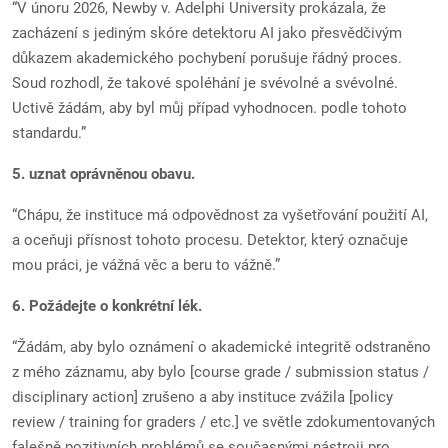
“V únoru 2026, Newby v. Adelphi University prokázala, že
zacházení s jediným skóre detektoru AI jako přesvědčivým
důkazem akademického pochybení porušuje řádný proces.
Soud rozhodl, že takové spoléhání je svévolné a svévolné.
Uctivě žádám, aby byl můj případ vyhodnocen. podle tohoto
standardu.”
5. uznat oprávněnou obavu.
“Chápu, že instituce má odpovědnost za vyšetřování použití AI,
a oceňuji přísnost tohoto procesu. Detektor, který označuje
mou práci, je vážná věc a beru to vážně.”
6. Požádejte o konkrétní lék.
“Žádám, aby bylo oznámení o akademické integritě odstraněno
z mého záznamu, aby bylo [course grade / submission status /
disciplinary action] zrušeno a aby instituce zvážila [policy
review / training for graders / etc.] ve světle zdokumentovaných
falešně pozitivních problémů se současnými nástroji pro