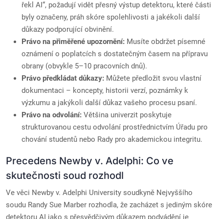
řekl AI“, požadují vidět přesný výstup detektoru, které části
byly označeny, práh skóre spolehlivosti a jakékoli další
důkazy podporující obvinění.
Právo na přiměřené upozornění:
Musíte obdržet písemné
oznámení o poplatcích s dostatečným časem na přípravu
obrany (obvykle 5–10 pracovních dnů).
Právo předkládat důkazy:
Můžete předložit svou vlastní
dokumentaci – koncepty, historii verzí, poznámky k
výzkumu a jakýkoli další důkaz vašeho procesu psaní.
Právo na odvolání:
Většina univerzit poskytuje
strukturovanou cestu odvolání prostřednictvím Úřadu pro
chování studentů nebo Rady pro akademickou integritu.
Precedens Newby v. Adelphi: Co ve
skutečnosti soud rozhodl
Ve věci Newby v. Adelphi University soudkyně Nejvyššího
soudu Randy Sue Marber rozhodla, že zacházet s jediným skóre
detektoru AI jako s přesvědčivým důkazem podvádění je