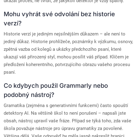
ukázat proces, ne tvrdit, že jakýkoli detektor je vždy špatný.
Mohu vyhrát své odvolání bez historie
verzí?
Historie verzí je jediným nejsilnějším důkazem – ale není to
jediný důkaz. Historie prohlížeče, poznámky k výzkumu, osnovy,
zpětná vazba od kolegů a ukázky předchozího psaní, které
ukazují váš přirozený styl, mohou posílit váš případ. Klíčem je
předložení koherentního, potvrzujícího obrazu vašeho procesu
psaní.
Co kdybych použil Grammarly nebo
podobný nástroj?
Gramatika (zejména s generativními funkcemi) často spouští
detektory AI. Na většině škol to není porušení – napsali jste
obsah, nástroj upravil vaše fráze. Případ se týká toho, zda vaše
škola považuje nástroje pro úpravu gramatiky za povolené.
Většina dělá. Vaše odpověď by měla jasně nakreslit hranici