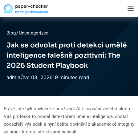
Blog
/
Uncategorized
Jak se odvolat proti detekci umělé
inteligence falešně pozitivní: The
2026 Student Playbook
Čvc
03,
2026
19 minutes read
admin
Právě jste byli obviněni z používání AI k napsání vašeho úkolu.
Váš profesor to prošel detektorem umělé inteligence, dostal
podezřelý výsledek a nyní čelíte obvinění z akademické integrity
za práci, kterou jste si sami napsali.