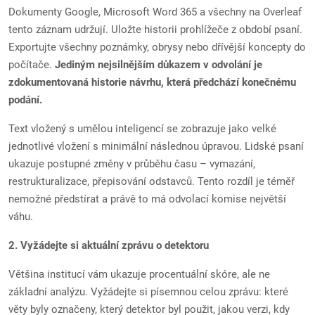
Dokumenty Google, Microsoft Word 365 a všechny na Overleaf
tento záznam udržují. Uložte historii prohlížeče z období psaní.
Exportujte všechny poznámky, obrysy nebo dřívější koncepty do
počítače.
Jediným nejsilnějším důkazem v odvolání je
zdokumentovaná historie návrhu, která předchází konečnému
podání.
Text vložený s umělou inteligencí se zobrazuje jako velké
jednotlivé vložení s minimální následnou úpravou. Lidské psaní
ukazuje postupné změny v průběhu času – vymazání,
restrukturalizace, přepisování odstavců. Tento rozdíl je téměř
nemožné předstírat a právě to má odvolací komise největší
váhu.
2. Vyžádejte si aktuální zprávu o detektoru
Většina institucí vám ukazuje procentuální skóre, ale ne
základní analýzu. Vyžádejte si písemnou celou zprávu: které
věty byly označeny, který detektor byl použit, jakou verzi, kdy