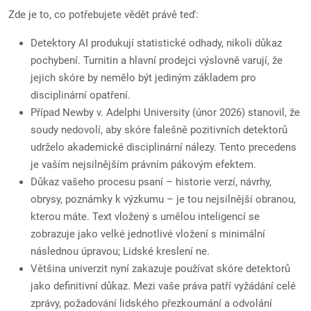
Zde je to, co potřebujete vědět právě teď:
Detektory AI produkují statistické odhady, nikoli důkaz
pochybení. Turnitin a hlavní prodejci výslovně varují, že
jejich skóre by nemělo být jediným základem pro
disciplinární opatření.
Případ Newby v. Adelphi University (únor 2026) stanovil, že
soudy nedovolí, aby skóre falešně pozitivních detektorů
udrželo akademické disciplinární nálezy. Tento precedens
je vaším nejsilnějším právním pákovým efektem.
Důkaz vašeho procesu psaní – historie verzí, návrhy,
obrysy, poznámky k výzkumu – je tou nejsilnější obranou,
kterou máte. Text vložený s umělou inteligencí se
zobrazuje jako velké jednotlivé vložení s minimální
následnou úpravou; Lidské kreslení ne.
Většina univerzit nyní zakazuje používat skóre detektorů
jako definitivní důkaz. Mezi vaše práva patří vyžádání celé
zprávy, požadování lidského přezkoumání a odvolání