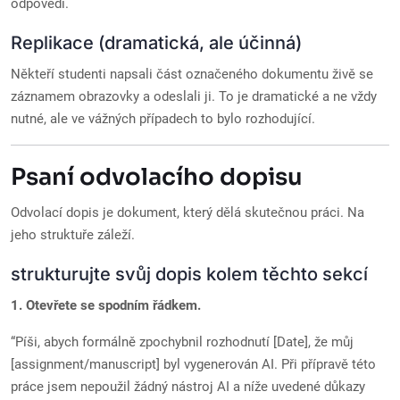
odpovědi.
Replikace (dramatická, ale účinná)
Někteří studenti napsali část označeného dokumentu živě se
záznamem obrazovky a odeslali ji. To je dramatické a ne vždy
nutné, ale ve vážných případech to bylo rozhodující.
Psaní odvolacího dopisu
Odvolací dopis je dokument, který dělá skutečnou práci. Na
jeho struktuře záleží.
strukturujte svůj dopis kolem těchto sekcí
1. Otevřete se spodním řádkem.
“Píši, abych formálně zpochybnil rozhodnutí [Date], že můj
[assignment/manuscript] byl vygenerován AI. Při přípravě této
práce jsem nepoužil žádný nástroj AI a níže uvedené důkazy