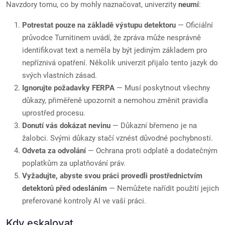
Navzdory tomu, co by mohly naznačovat, univerzity
neumí
:
Potrestat pouze na základě výstupu detektoru
— Oficiální
průvodce Turnitinem uvádí, že zpráva může nesprávně
identifikovat text a neměla by být jediným základem pro
nepříznivá opatření. Několik univerzit přijalo tento jazyk do
svých vlastních zásad.
Ignorujte požadavky FERPA
— Musí poskytnout všechny
důkazy, přiměřeně upozornit a nemohou změnit pravidla
uprostřed procesu.
Donutí vás dokázat nevinu
— Důkazní břemeno je na
žalobci. Svými důkazy stačí vznést důvodné pochybnosti.
Odveta za odvolání
— Ochrana proti odplatě a dodatečným
poplatkům za uplatňování práv.
Vyžadujte, abyste svou práci provedli prostřednictvím
detektorů před odesláním
— Nemůžete nařídit použití jejich
preferované kontroly AI ve vaší práci.
Kdy eskalovat