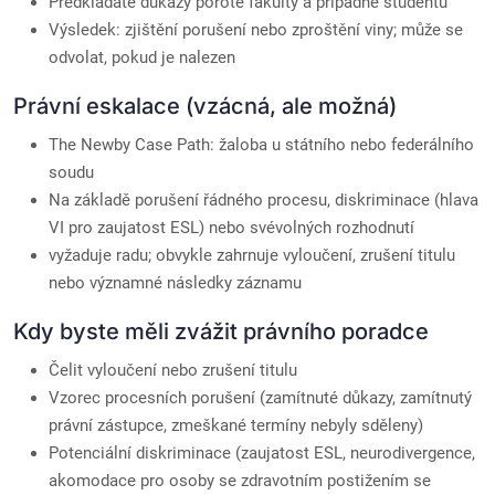
Předkládáte důkazy porotě fakulty a případně studentů
Výsledek: zjištění porušení nebo zproštění viny; může se
odvolat, pokud je nalezen
Právní eskalace (vzácná, ale možná)
The Newby Case Path: žaloba u státního nebo federálního
soudu
Na základě porušení řádného procesu, diskriminace (hlava
VI pro zaujatost ESL) nebo svévolných rozhodnutí
vyžaduje radu; obvykle zahrnuje vyloučení, zrušení titulu
nebo významné následky záznamu
Kdy byste měli zvážit právního poradce
Čelit vyloučení nebo zrušení titulu
Vzorec procesních porušení (zamítnuté důkazy, zamítnutý
právní zástupce, zmeškané termíny nebyly sděleny)
Potenciální diskriminace (zaujatost ESL, neurodivergence,
akomodace pro osoby se zdravotním postižením se