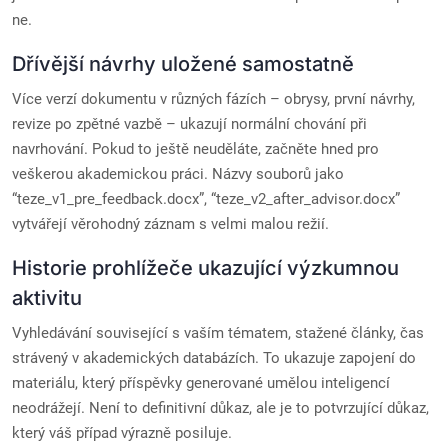
ne.
Dřívější návrhy uložené samostatně
Více verzí dokumentu v různých fázích – obrysy, první návrhy,
revize po zpětné vazbě – ukazují normální chování při
navrhování. Pokud to ještě neuděláte, začněte hned pro
veškerou akademickou práci. Názvy souborů jako
“teze_v1_pre_feedback.docx”, “teze_v2_after_advisor.docx”
vytvářejí věrohodný záznam s velmi malou režií.
Historie prohlížeče ukazující výzkumnou
aktivitu
Vyhledávání související s vaším tématem, stažené články, čas
strávený v akademických databázích. To ukazuje zapojení do
materiálu, který příspěvky generované umělou inteligencí
neodrážejí. Není to definitivní důkaz, ale je to potvrzující důkaz,
který váš případ výrazně posiluje.