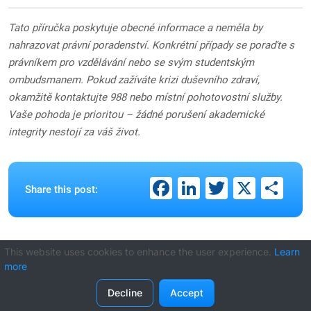
Tato příručka poskytuje obecné informace a neměla by
nahrazovat právní poradenství. Konkrétní případy se poraďte s
právníkem pro vzdělávání nebo se svým studentským
ombudsmanem. Pokud zažíváte krizi duševního zdraví,
okamžitě kontaktujte 988 nebo místní pohotovostní služby.
Vaše pohoda je prioritou – žádné porušení akademické
integrity nestojí za váš život.
Facebook
LinkedIn
Twitter
X
Sh
Share this post:
This website uses cookies to enhance the user experience.
Learn
Recent Posts
more
Decline
Accept