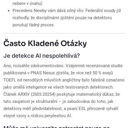
nebere v úvahu)
Precedens Newby vám dává silný vliv: Federální soudy již
rozhodly, že disciplinární zjištění pouze na detektoru
porušují řádný proces
Často Kladené Otázky
Je detekce AI nespolehlivá?
Ano, rozsáhle zdokumentováno. Vzájemně recenzovaná studie
publikovaná v PNAS Nexus zjistila, že více než 50 % esejů
TOEFL od nerodilých mluvčích angličtiny bylo falešně označeno
jako umělá inteligence ve všech testovaných detektorech.
Článek ARXIV (2603.20254) poskytuje matematický důkaz, že
tato zaujatost je strukturální – je zabudována do toho, jak
detektory měří předvídatelnost, a psaní ESL přirozeně vytváří
stejné vzory s nízkou perplexitou AI.