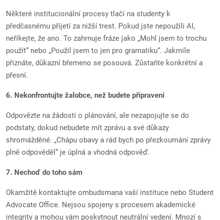
Některé institucionální procesy tlačí na studenty k
předčasnému přijetí za nižší trest. Pokud jste nepoužili AI,
neříkejte, že ano. To zahrnuje fráze jako „Mohl jsem to trochu
použít“ nebo „Použil jsem to jen pro gramatiku“. Jakmile
přiznáte, důkazní břemeno se posouvá. Zůstaňte konkrétní a
přesní.
6. Nekonfrontujte žalobce, než budete připraveni
Odpovězte na žádosti o plánování, ale nezapojujte se do
podstaty, dokud nebudete mít zprávu a své důkazy
shromážděné. „Chápu obavy a rád bych po přezkoumání zprávy
plně odpověděl“ je úplná a vhodná odpověď.
7. Nechoď do toho sám
Okamžitě kontaktujte ombudsmana vaší instituce nebo Student
Advocate Office. Nejsou spojeny s procesem akademické
integrity a mohou vám poskytnout neutrální vedení. Mnozí s