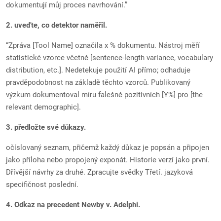
dokumentují můj proces navrhování.”
2. uveďte, co detektor naměřil.
“Zpráva [Tool Name] označila x % dokumentu. Nástroj měří
statistické vzorce včetně [sentence-length variance, vocabulary
distribution, etc.]. Nedetekuje použití AI přímo; odhaduje
pravděpodobnost na základě těchto vzorců. Publikovaný
výzkum dokumentoval míru falešně pozitivních [Y%] pro [the
relevant demographic].
3. předložte své důkazy.
očíslovaný seznam, přičemž každý důkaz je popsán a připojen
jako příloha nebo propojený exponát. Historie verzí jako první.
Dřívější návrhy za druhé. Zpracujte svědky Třetí. jazyková
specifičnost poslední.
4. Odkaz na precedent Newby v. Adelphi.