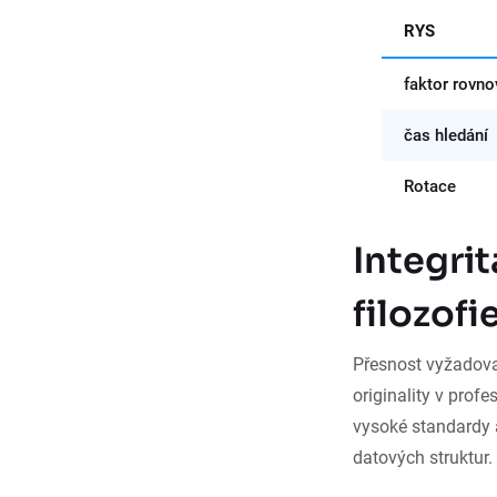
RYS
faktor rovno
čas hledání
Rotace
Integri
filozofi
Přesnost vyžadova
originality v prof
vysoké standardy a
datových struktur.