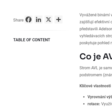
Vyvážené binární v
Facebook
LinkedIn
X
Share
Share
zajišťují efektivn
představili Adels
vyhledávacích str
TABLE OF CONTENT
poskytuje pohled n
Co je A
Strom AVL je samo
podstromem (známý
Klíčové vlastnost
Vyrovnání vý
rotace:
Využív