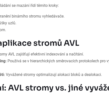
ádání se mazání řídí těmito kroky:
ranění binárního stromu vyhledávače.
ýšky uzlů.
rom.
aplikace stromů AVL
omy AVL zajišťují efektivní indexování a načítání.
ing:
Používá se v hierarchických směrovacích protokolech pro 
ti:
Vyvážené stromy optimalizují alokaci bloků a dealokaci.
í: AVL stromy vs. jiné vyvá