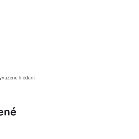
vyvážené hledání
žené