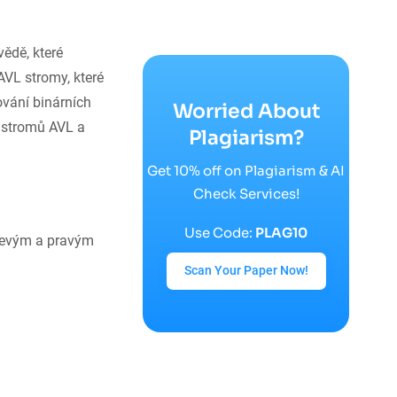
ědě, které
 AVL stromy, které
ování binárních
Worried About
 stromů AVL a
Plagiarism?
Get 10% off on Plagiarism & AI
Check Services!
Use Code:
PLAG10
 levým a pravým
Scan Your Paper Now!