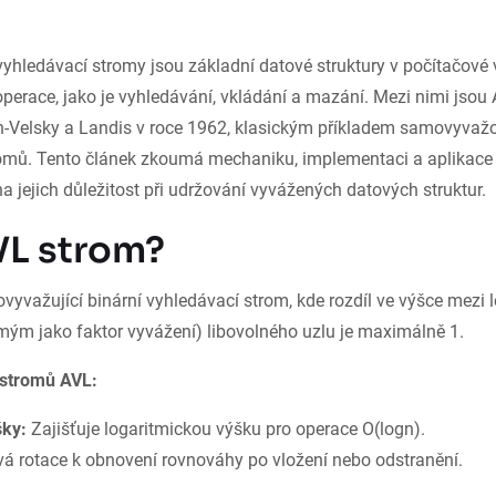
yhledávací stromy jsou základní datové struktury v počítačové v
í operace, jako je vyhledávání, vkládání a mazání. Mezi nimi jsou
on-Velsky a Landis v roce 1962, klasickým příkladem samovyvaž
omů. Tento článek zkoumá mechaniku, implementaci a aplikace
a jejich důležitost při udržování vyvážených datových struktur.
VL strom?
vyvažující binární vyhledávací strom, kde rozdíl ve výšce mezi
m jako faktor vyvážení) libovolného uzlu je maximálně 1.
i stromů AVL:
šky:
Zajišťuje logaritmickou výšku pro operace O(log⁡n).
á rotace k obnovení rovnováhy po vložení nebo odstranění.