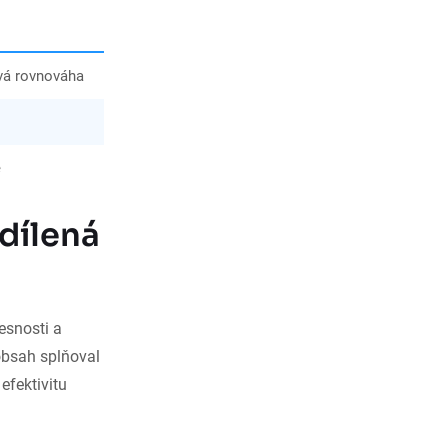
vá rovnováha
é
dílená
esnosti a
 obsah splňoval
efektivitu