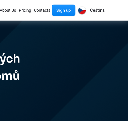
Sign up
Čeština
About Us
Pricing
Contacts
ných
romů