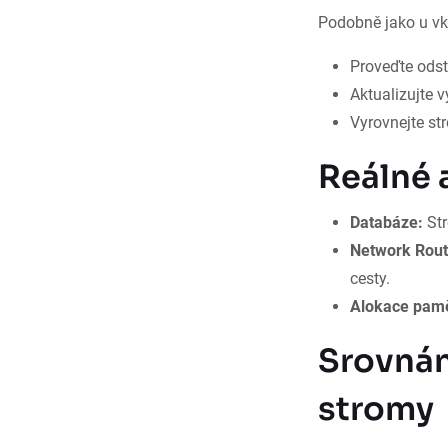
Podobně jako u vkl
Proveďte odst
Aktualizujte v
Vyrovnejte st
Reálné 
Databáze:
Str
Network Rout
cesty.
Alokace pamě
Srovnán
stromy