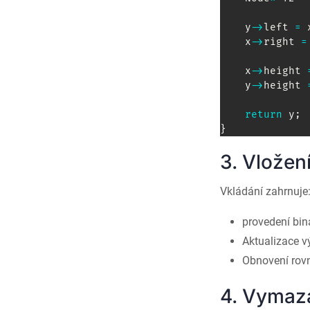
    y
->
left 
=
 
    x
->
right 
=
    x
->
height 
    y
->
height 
return
 y
;
}
3. Vložen
Vkládání zahrnuje
provedení bin
Aktualizace v
Obnovení rovn
4. Vymaz