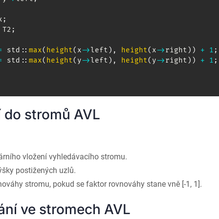
x
;
 T2
;
=
 std
::
max
(
height
(
x
->
left
)
,
height
(
x
->
right
)
)
+
1
;
=
 std
::
max
(
height
(
y
->
left
)
,
height
(
y
->
right
)
)
+
1
;
í do stromů AVL
:
árního vložení vyhledávacího stromu.
ýšky postižených uzlů.
ováhy stromu, pokud se faktor rovnováhy stane vně [-1, 1].
ání ve stromech AVL