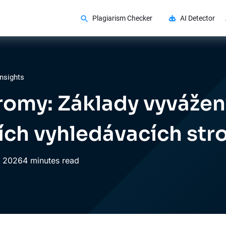
Plagiarism Checker
AI Detector
nsights
romy: Základy vyváže
ích vyhledávacích st
,
2026
4 minutes read