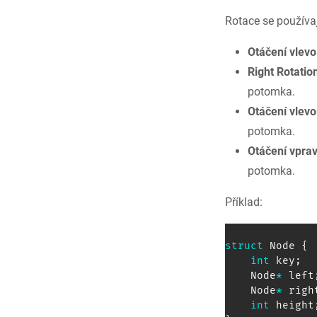
Rotace se používaj
Otáčení vlevo
Right Rotatio
potomka.
Otáčení vlevo
potomka.
Otáčení vprav
potomka.
Příklad:
struct
Node
{
int
 key
;
    Node
*
 left
    Node
*
 righ
int
 height