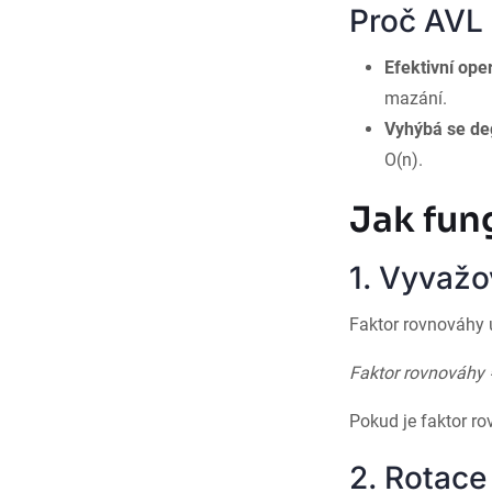
Proč AVL
Efektivní ope
mazání.
Vyhýbá se de
O(n).
Jak fun
1. Vyvažo
Faktor rovnováhy u
Faktor rovnováhy
Pokud je faktor ro
2. Rotace