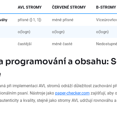
AVL STROMY
ČERVENÉ STROMY
B-STROMY
váhy
přísné ([-1, 1])
méně přísné
Víceúrovňo
o(log⁡n)
o(log⁡n)
o(log⁡n)
častější
méně časté
Nedostupn
ta programování a obsahu: S
e
ná při implementaci AVL stromů odráží důležitost zachování př
esionálním psaní. Nástroje jako
paper-checker.com
zajišťují, aby
utenticity a kvality, stejně jako stromy AVL udržují rovnováhu a 