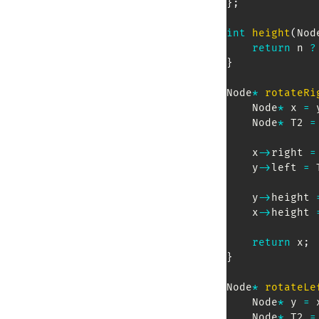
}
;
int
height
(
Nod
return
 n 
?
}
Node
*
rotateRi
    Node
*
 x 
=
 
    Node
*
 T2 
=
    x
->
right 
=
    y
->
left 
=
 
    y
->
height 
    x
->
height 
return
 x
;
}
Node
*
rotateLe
    Node
*
 y 
=
 
    Node
*
 T2 
=