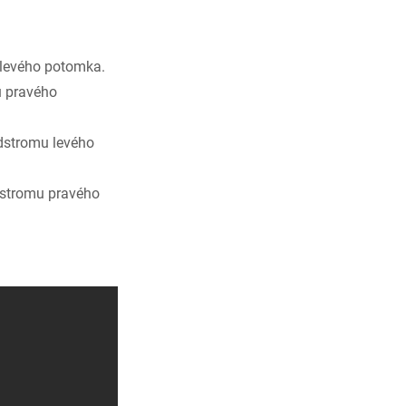
 levého potomka.
u pravého
dstromu levého
dstromu pravého