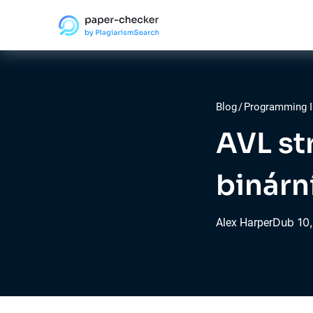
Blog
/
Programming I
AVL st
binárn
Dub
10
Alex Harper