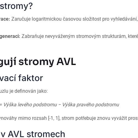
 stromy?
race:
Zaručuje logaritmickou časovou složitost pro vyhledávání,
generaci:
Zabraňuje nevyváženým stromovým strukturám, které 
gují stromy AVL
vací faktor
zlu je definován jako:
 = Výška levého podstromu − Výška pravého podstromu
vnováhy mimo rozsah [-1, 1], strom potřebuje znovu vyvážit prost
 v AVL stromech