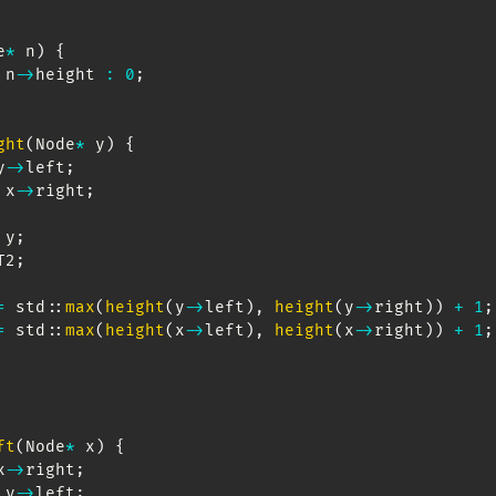
e
*
 n
)
{
 n
->
height 
:
0
;
ght
(
Node
*
 y
)
{
y
->
left
;
 x
->
right
;
 y
;
T2
;
=
 std
::
max
(
height
(
y
->
left
)
,
height
(
y
->
right
)
)
+
1
;
=
 std
::
max
(
height
(
x
->
left
)
,
height
(
x
->
right
)
)
+
1
;
ft
(
Node
*
 x
)
{
x
->
right
;
 y
->
left
;