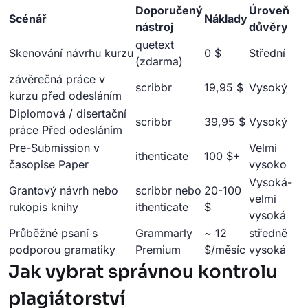
Doporučený
Úroveň
Scénář
Náklady
nástroj
důvěry
quetext
Skenování návrhu kurzu
0 $
Střední
(zdarma)
závěrečná práce v
scribbr
19,95 $
Vysoký
kurzu před odesláním
Diplomová / disertační
scribbr
39,95 $
Vysoký
práce Před odesláním
Pre-Submission v
Velmi
ithenticate
100 $+
časopise Paper
vysoko
Vysoká-
Grantový návrh nebo
scribbr nebo
20-100
velmi
rukopis knihy
ithenticate
$
vysoká
Průběžné psaní s
Grammarly
~ 12
středně
podporou gramatiky
Premium
$/měsíc
vysoká
Jak vybrat správnou kontrolu
plagiátorství