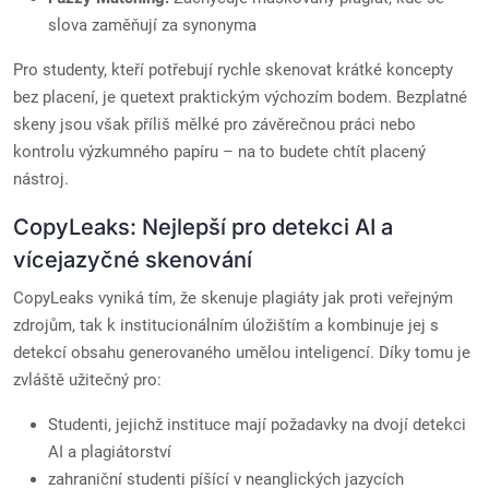
slova zaměňují za synonyma
Pro studenty, kteří potřebují rychle skenovat krátké koncepty
bez placení, je quetext praktickým výchozím bodem. Bezplatné
skeny jsou však příliš mělké pro závěrečnou práci nebo
kontrolu výzkumného papíru – na to budete chtít placený
nástroj.
CopyLeaks: Nejlepší pro detekci AI a
vícejazyčné skenování
CopyLeaks vyniká tím, že skenuje plagiáty jak proti veřejným
zdrojům, tak k institucionálním úložištím a kombinuje jej s
detekcí obsahu generovaného umělou inteligencí. Díky tomu je
zvláště užitečný pro:
Studenti, jejichž instituce mají požadavky na dvojí detekci
AI a plagiátorství
zahraniční studenti píšící v neanglických jazycích