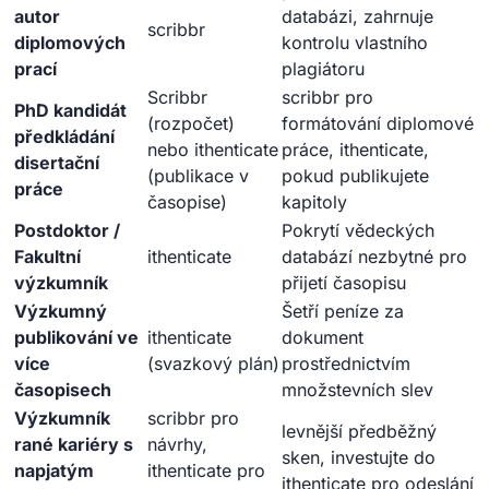
autor
databázi, zahrnuje
scribbr
diplomových
kontrolu vlastního
prací
plagiátoru
Scribbr
scribbr pro
PhD kandidát
(rozpočet)
formátování diplomové
předkládání
nebo ithenticate
práce, ithenticate,
disertační
(publikace v
pokud publikujete
práce
časopise)
kapitoly
Postdoktor /
Pokrytí vědeckých
Fakultní
ithenticate
databází nezbytné pro
výzkumník
přijetí časopisu
Výzkumný
Šetří peníze za
publikování ve
ithenticate
dokument
více
(svazkový plán)
prostřednictvím
časopisech
množstevních slev
Výzkumník
scribbr pro
levnější předběžný
rané kariéry s
návrhy,
sken, investujte do
napjatým
ithenticate pro
ithenticate pro odeslání