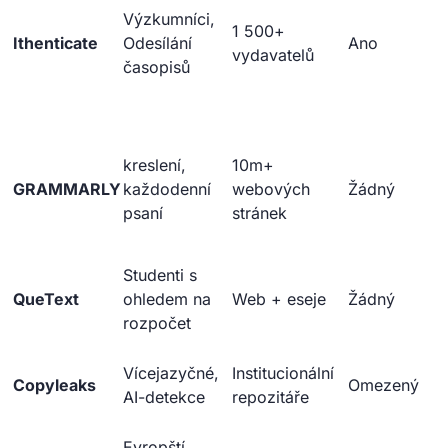
Výzkumníci,
1 500+
Ithenticate
Odesílání
Ano
vydavatelů
časopisů
kreslení,
10m+
GRAMMARLY
každodenní
webových
Žádný
psaní
stránek
Studenti s
QueText
ohledem na
Web + eseje
Žádný
rozpočet
Vícejazyčné,
Institucionální
Copyleaks
Omezený
AI-detekce
repozitáře
Evropští