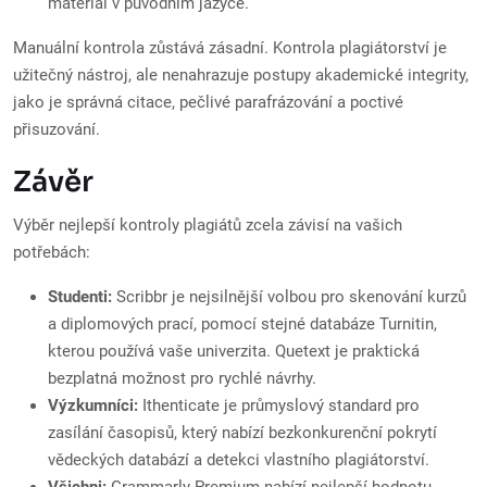
materiál v původním jazyce.
Manuální kontrola zůstává zásadní. Kontrola plagiátorství je
užitečný nástroj, ale nenahrazuje postupy akademické integrity,
jako je správná citace, pečlivé parafrázování a poctivé
přisuzování.
Závěr
Výběr nejlepší kontroly plagiátů zcela závisí na vašich
potřebách:
Studenti:
Scribbr je nejsilnější volbou pro skenování kurzů
a diplomových prací, pomocí stejné databáze Turnitin,
kterou používá vaše univerzita. Quetext je praktická
bezplatná možnost pro rychlé návrhy.
Výzkumníci:
Ithenticate je průmyslový standard pro
zasílání časopisů, který nabízí bezkonkurenční pokrytí
vědeckých databází a detekci vlastního plagiátorství.