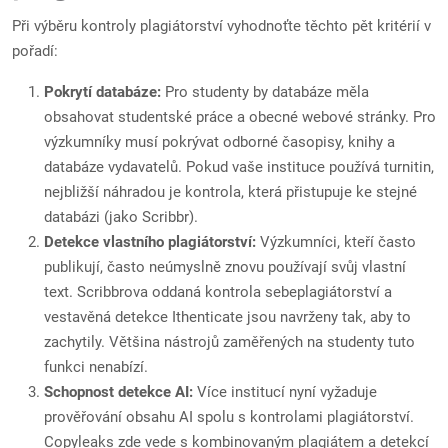
Při výběru kontroly plagiátorství vyhodnoťte těchto pět kritérií v
pořadí:
Pokrytí databáze:
Pro studenty by databáze měla
obsahovat studentské práce a obecné webové stránky. Pro
výzkumníky musí pokrývat odborné časopisy, knihy a
databáze vydavatelů. Pokud vaše instituce používá turnitin,
nejbližší náhradou je kontrola, která přistupuje ke stejné
databázi (jako Scribbr).
Detekce vlastního plagiátorství:
Výzkumníci, kteří často
publikují, často neúmyslně znovu používají svůj vlastní
text. Scribbrova oddaná kontrola sebeplagiátorství a
vestavěná detekce Ithenticate jsou navrženy tak, aby to
zachytily. Většina nástrojů zaměřených na studenty tuto
funkci nenabízí.
Schopnost detekce AI:
Více institucí nyní vyžaduje
prověřování obsahu AI spolu s kontrolami plagiátorství.
Copyleaks zde vede s kombinovaným plagiátem a detekcí