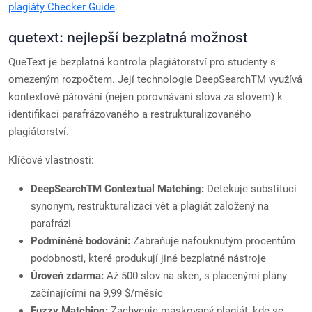
plagiáty Checker Guide
.
quetext: nejlepší bezplatná možnost
QueText je bezplatná kontrola plagiátorství pro studenty s
omezeným rozpočtem. Její technologie DeepSearchTM využívá
kontextové párování (nejen porovnávání slova za slovem) k
identifikaci parafrázovaného a restrukturalizovaného
plagiátorství.
Klíčové vlastnosti:
DeepSearchTM Contextual Matching:
Detekuje substituci
synonym, restrukturalizaci vět a plagiát založený na
parafrázi
Podmíněné bodování:
Zabraňuje nafouknutým procentům
podobnosti, které produkují jiné bezplatné nástroje
Úroveň zdarma:
Až 500 slov na sken, s placenými plány
začínajícími na 9,99 $/měsíc
Fuzzy Matching:
Zachycuje maskovaný plagiát, kde se