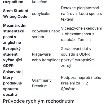
rozpočtem
konečné
Detekce plagiátorství
Stem Student
copyleaks
na úrovni kódu spolu s
Writing Code
textem
Mezinárodní
Vícejazyčné skenování
studentské
copyleaks nebo
+ obeznámenost s
psaní v
scribbr
databází Turnitin
angličtině
Evropský
Zpracování dat v
student
Plagaware
souladu s GDPR,
vyžadující
nebo kompilace
pokrytí evropskými
GDPR
zdroji
Spisovatel,
který
Podpora nepřetržitého
Grammarly
produkuje
kreslení za ~12
Premium
spoustu
$/měsíc
obsahu
Průvodce rychlým rozhodnutím