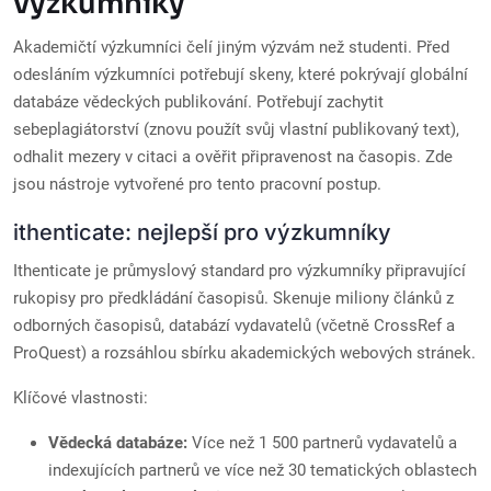
výzkumníky
Akademičtí výzkumníci čelí jiným výzvám než studenti. Před
odesláním výzkumníci potřebují skeny, které pokrývají globální
databáze vědeckých publikování. Potřebují zachytit
sebeplagiátorství (znovu použít svůj vlastní publikovaný text),
odhalit mezery v citaci a ověřit připravenost na časopis. Zde
jsou nástroje vytvořené pro tento pracovní postup.
ithenticate: nejlepší pro výzkumníky
Ithenticate je průmyslový standard pro výzkumníky připravující
rukopisy pro předkládání časopisů. Skenuje miliony článků z
odborných časopisů, databází vydavatelů (včetně CrossRef a
ProQuest) a rozsáhlou sbírku akademických webových stránek.
Klíčové vlastnosti:
Vědecká databáze:
Více než 1 500 partnerů vydavatelů a
indexujících partnerů ve více než 30 tematických oblastech