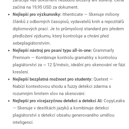
zaručuje váš dokument nebudou uloženy ani sdíleny. Cena
začíná na 19,95 USD za dokument.
Nejlepší pro výzkumníky:
Ithenticate — Skenuje miliony
článků z odborných časopisů, vydavatelů knih a repozitářů
diplomových prací. Je to průmyslový standard pro předem
předložení výzkumu, který kontroluje a chrání před
sebeplagiátorstvím.
Nejlepší nástroj pro psaní typu all-in-one:
Grammarly
Premium — Kombinuje kontrolu gramatiky s kontrolou
plagiátorství za ~ 12 $/měsíc, ideální pro skenování ve fázi
kreslení.
Nejlepší bezplatná možnost pro studenty:
Quetext —
Nabízí kontextovou shodu a fuzzy detekci zdarma s
rozumným limitem slov na skenování.
Nejlepší pro vícejazyčnou detekci a detekci AI:
CopyLeaks
— Skenuje v desítkách jazyků a kombinuje detekci
plagiátorství s detekcí obsahu generovaného umělou
inteligencí.