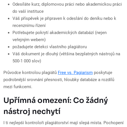
Odesíláte kurz, diplomovou práci nebo akademickou práci
do vaší instituce
Váš příspěvek je připraven k odeslání do deníku nebo k
recenznímu řízení
Potřebujete pokrytí akademických databází (nejen
veřejným webem)
požadujete detekci vlastního plagiátoru
Váš dokument je dlouhý (většina bezplatných nástrojů na
500-1 000 slov)
Průvodce kontrolou plagiátů
Free vs. Pagiarism
poskytuje
podrobnější srovnání přesnosti, hloubky databáze a rozdílů
mezi funkcemi.
Upřímná omezení: Co žádný
nástroj nechytí
I ti nejlepší kontroloři plagiátorství mají slepá místa. Pochopení