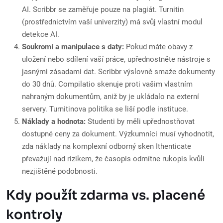
AI. Scribbr se zaměřuje pouze na plagiát. Turnitin
(prostřednictvím vaší univerzity) má svůj vlastní modul
detekce AI.
Soukromí a manipulace s daty:
Pokud máte obavy z
uložení nebo sdílení vaší práce, upřednostněte nástroje s
jasnými zásadami dat. Scribbr výslovně smaže dokumenty
do 30 dnů. Compilatio skenuje proti vašim vlastním
nahraným dokumentům, aniž by je ukládalo na externí
servery. Turnitinova politika se liší podle instituce.
Náklady a hodnota:
Studenti by měli upřednostňovat
dostupné ceny za dokument. Výzkumníci musí vyhodnotit,
zda náklady na komplexní odborný sken Ithenticate
převažují nad rizikem, že časopis odmítne rukopis kvůli
nezjištěné podobnosti.
Kdy použít zdarma vs. placené
kontroly