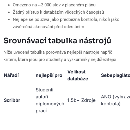
Omezeno na ~3 000 slov v placeném plánu
Žádný přístup k databázím vědeckých časopisů
Nejlépe se používá jako předběžná kontrola, nikoli jako
závěrečná skenování před odesláním
Srovnávací tabulka nástrojů
Níže uvedená tabulka porovnává nejlepší nástroje napříč
kritérii, která jsou pro studenty a výzkumníky nejdůležitější.
Velikost
Nářadí
nejlepší pro
Sebeplagiáto
databáze
Studenti,
autoři
ANO (vyhraz
Scribbr
1.5b+ Zdroje
diplomových
kontrola)
prací