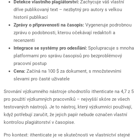
Detekce vlastního plagiátorství:
Zachycuje váš vlastní
dříve publikovaný text – nezbytný pro autory s velkou
historií publikací
Zprávy o připravenosti na časopis:
Vygeneruje podrobnou
zprávu o podobnosti, kterou očekávají redaktoři a
recenzenti
Integrace se systémy pro odesílání:
Spolupracuje s mnoha
platformami pro správu časopisů pro bezproblémový
pracovní postup
Cena:
Začíná na 100 $ za dokument, s množstevními
slevami pro časté uživatele
Srovnání výzkumného nástroje ohodnotilo ithenticate na 4,7 z 5
pro použití výzkumných pracovníků – nejvyšší skóre ze všech
testovaných nástrojů. Je to nástroj, který výzkumníci používají,
když potřebují zaručit, že jejich papír nebude označen vlastní
kontrolou plagiátorství v časopise.
Pro kontext: ithenticate je ve skutečnosti ve vlastnictví stejné