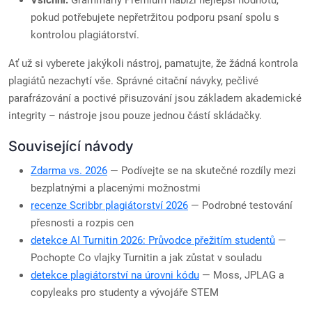
Všichni:
Grammarly Premium nabízí nejlepší hodnotu,
pokud potřebujete nepřetržitou podporu psaní spolu s
kontrolou plagiátorství.
Ať už si vyberete jakýkoli nástroj, pamatujte, že žádná kontrola
plagiátů nezachytí vše. Správné citační návyky, pečlivé
parafrázování a poctivé přisuzování jsou základem akademické
integrity – nástroje jsou pouze jednou částí skládačky.
Související návody
Zdarma vs. 2026
— Podívejte se na skutečné rozdíly mezi
bezplatnými a placenými možnostmi
recenze Scribbr plagiátorství 2026
— Podrobné testování
přesnosti a rozpis cen
detekce AI Turnitin 2026: Průvodce přežitím studentů
—
Pochopte Co vlajky Turnitin a jak zůstat v souladu
detekce plagiátorství na úrovni kódu
— Moss, JPLAG a
copyleaks pro studenty a vývojáře STEM