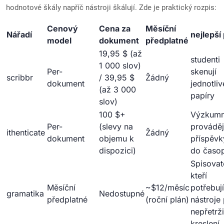
hodnotové škály napříč nástroji škálují. Zde je praktický rozpis:
Cenový
Cena za
Měsíční
Nářadí
nejlepší
model
dokument
předplatné
19,95 $ (až
studenti
1 000 slov)
Per-
skenují
scribbr
/ 39,95 $
Žádný
dokument
jednotliv
(až 3 000
papíry
slov)
100 $+
Výzkumn
Per-
(slevy na
prováděj
ithenticate
Žádný
dokument
objemu k
příspěvk
dispozici)
do časop
Spisovat
kteří
Měsíční
~$12/měsíc
potřebují
gramatika
Nedostupné
předplatné
(roční plán)
nástroje
nepřetrži
kreslení