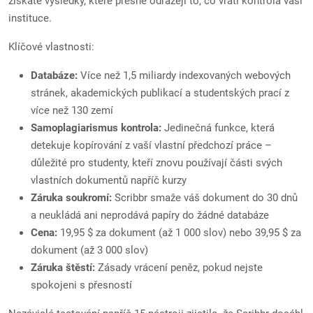
získáte výsledky, které přesně odrážejí to, co vrátí kontrola vaší
instituce.
Klíčové vlastnosti:
Databáze:
Více než 1,5 miliardy indexovaných webových
stránek, akademických publikací a studentských prací z
více než 130 zemí
Samoplagiarismus kontrola:
Jedinečná funkce, která
detekuje kopírování z vaší vlastní předchozí práce –
důležité pro studenty, kteří znovu používají části svých
vlastních dokumentů napříč kurzy
Záruka soukromí:
Scribbr smaže váš dokument do 30 dnů
a neukládá ani neprodává papíry do žádné databáze
Cena:
19,95 $ za dokument (až 1 000 slov) nebo 39,95 $ za
dokument (až 3 000 slov)
Záruka štěstí:
Zásady vrácení peněz, pokud nejste
spokojeni s přesností