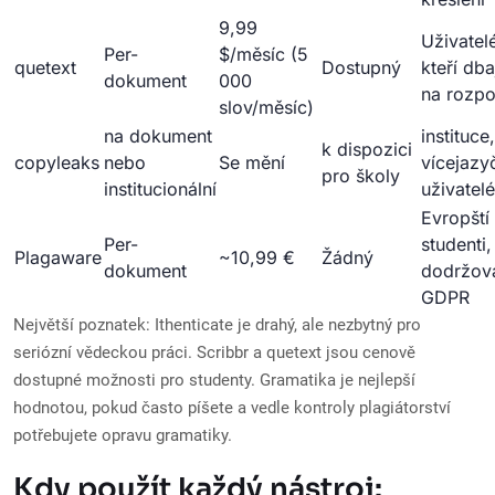
9,99
Uživatel
Per-
$/měsíc (5
quetext
Dostupný
kteří dba
dokument
000
na rozpo
slov/měsíc)
na dokument
instituce,
k dispozici
copyleaks
nebo
Se mění
vícejazy
pro školy
institucionální
uživatelé
Evropští
Per-
studenti,
Plagaware
~10,99 €
Žádný
dokument
dodržov
GDPR
Největší poznatek: Ithenticate je drahý, ale nezbytný pro
seriózní vědeckou práci. Scribbr a quetext jsou cenově
dostupné možnosti pro studenty. Gramatika je nejlepší
hodnotou, pokud často píšete a vedle kontroly plagiátorství
potřebujete opravu gramatiky.
Kdy použít každý nástroj: