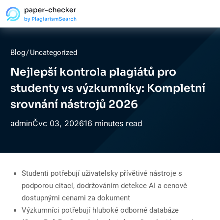
Blog
/
Uncategorized
Nejlepší kontrola plagiátů pro
studenty vs výzkumníky: Kompletní
srovnání nástrojů 2026
Čvc
03,
2026
16 minutes read
admin
Studenti potřebují uživatelsky přívětivé nástroje s
podporou citací, dodržováním detekce AI a cenově
dostupnými cenami za dokument
Výzkumníci potřebují hluboké odborné databáze