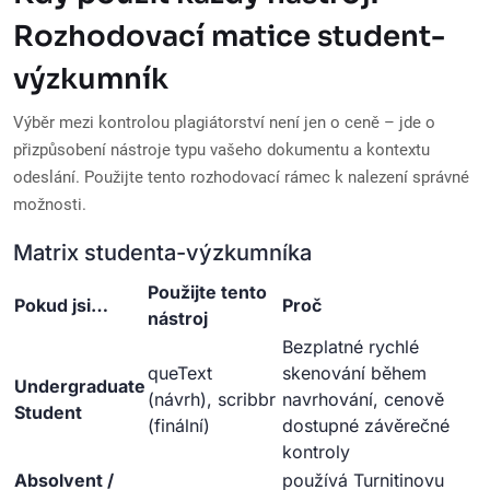
Rozhodovací matice student-
výzkumník
Výběr mezi kontrolou plagiátorství není jen o ceně – jde o
přizpůsobení nástroje typu vašeho dokumentu a kontextu
odeslání. Použijte tento rozhodovací rámec k nalezení správné
možnosti.
Matrix studenta-výzkumníka
Použijte tento
Pokud jsi…
Proč
nástroj
Bezplatné rychlé
queText
skenování během
Undergraduate
(návrh), scribbr
navrhování, cenově
Student
(finální)
dostupné závěrečné
kontroly
Absolvent /
používá Turnitinovu