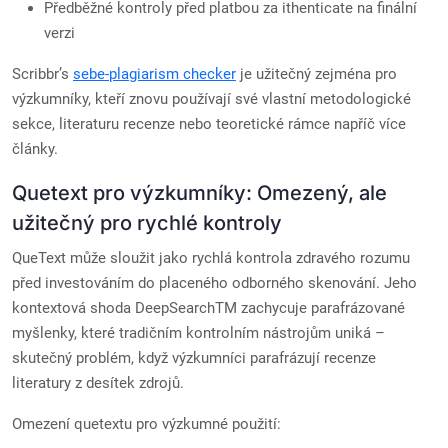
Předběžné kontroly před platbou za ithenticate na finální
verzi
Scribbr’s
sebe-plagiarism checker
je užitečný zejména pro
výzkumníky, kteří znovu používají své vlastní metodologické
sekce, literaturu recenze nebo teoretické rámce napříč více
články.
Quetext pro výzkumníky: Omezený, ale
užitečný pro rychlé kontroly
QueText může sloužit jako rychlá kontrola zdravého rozumu
před investováním do placeného odborného skenování. Jeho
kontextová shoda DeepSearchTM zachycuje parafrázované
myšlenky, které tradičním kontrolním nástrojům uniká –
skutečný problém, když výzkumníci parafrázují recenze
literatury z desítek zdrojů.
Omezení quetextu pro výzkumné použití: