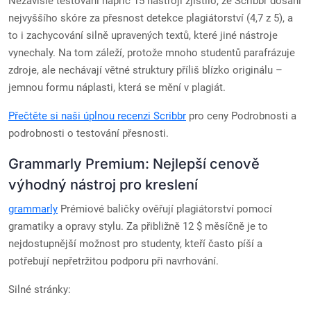
Nezávislé testování napříč 15 nástroji zjistilo, že Scribbr dosáhl
nejvyššího skóre za přesnost detekce plagiátorství (4,7 z 5), a
to i zachycování silně upravených textů, které jiné nástroje
vynechaly. Na tom záleží, protože mnoho studentů parafrázuje
zdroje, ale nechávají větné struktury příliš blízko originálu –
jemnou formu náplasti, která se mění v plagiát.
Přečtěte si naši úplnou recenzi Scribbr
pro ceny Podrobnosti a
podrobnosti o testování přesnosti.
Grammarly Premium: Nejlepší cenově
výhodný nástroj pro kreslení
grammarly
Prémiové baličky ověřují plagiátorství pomocí
gramatiky a opravy stylu. Za přibližně 12 $ měsíčně je to
nejdostupnější možnost pro studenty, kteří často píší a
potřebují nepřetržitou podporu při navrhování.
Silné stránky: