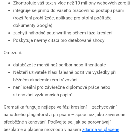
Zkontroluje váš text s více než 10 miliony webových zdrojů
integruje se přímo do vašeho pracovního postupu psaní
(rozšíření prohlížeče, aplikace pro stolní počítače,
dokumenty Google)
zachytí náhodné patchwriting během fáze kreslení
Poskytuje návrhy citací pro detekované shody
Omezení:
databáze je menší než scribbr nebo ithenticate
Někteří uživatelé hlásí falešně pozitivní výsledky při
běžném akademickém frázování
není ideální pro závěrečné diplomové práce nebo
skenování výzkumných papírů
Gramatika funguje nejlépe ve fázi kreslení – zachycování
náhodného plagiátorství při psaní – spíše než jako závěrečné
předběžné skenování. Podívejte se, jak se porovnávají
bezplatné a placené možnosti v našem
zdarma vs placené