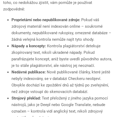
toho, co nedokážou zjistit, vám pomůže je používat
zodpovědně:
Proprietární nebo nepublikované zdroje:
Pokud váš
zdrojový materiál není indexován online – soukromé
dokumenty, nepublikované rukopisy, omezené databáze –
žádná veřejná kontrola nemůže najít tyto shody.
Nápady a koncepty:
Kontrola plagiátorství detekuje
zkopírovaný text, nikoli ukradené nápady. Pokud
parafrázujete koncept, aniž byste uvedli původního autora,
je to stále plagiátorství, ale nástroj jej neoznačí.
Nedávné publikace:
Nově publikované články, které ještě
nebyly indexovány, se v databázi Checkeru neobjeví.
Obvykle dochází ke zpoždění dnů až týdnů po zveřejnění,
než zdroje vstoupí do skenovacích databází.
Strojový překlad:
Text přeložený z jiného jazyka pomocí
nástrojů, jako je Deepl nebo Google Translate, nebude
označen – kontrola vidí anglický text, nikoli zdrojový