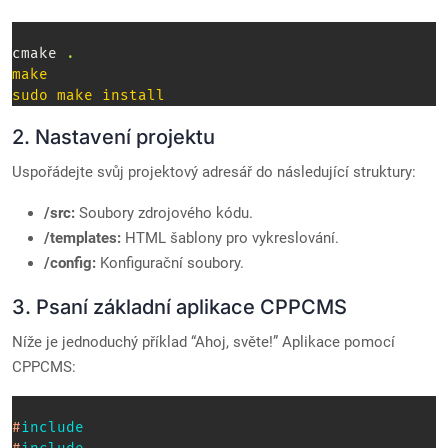
cmake 
.
make
sudo
make
install
2. Nastavení projektu
Uspořádejte svůj projektový adresář do následující struktury:
/src:
Soubory zdrojového kódu.
/templates:
HTML šablony pro vykreslování.
/config:
Konfigurační soubory.
3. Psaní základní aplikace CPPCMS
Níže je jednoduchý příklad “Ahoj, světe!” Aplikace pomocí
CPPCMS:
#
include