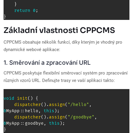
}
return
0
;
}
Základní vlastnosti CPPCMS
CPPCMS obsahuje několik funkcí, díky kterým je vhodný pro
dynamické webové aplikace:
1. Směrování a zpracování URL
CPPCMS poskytuje flexibilní směrovací systém pro zpracování
různých vzorů URL. Definujte trasy ve vaší aplikaci takto:
void
init
(
)
{
dispatcher
(
)
.
assign
(
"/hello"
,
&
MyApp
::
hello
,
this
)
;
dispatcher
(
)
.
assign
(
"/goodbye"
,
&
MyApp
::
goodbye
,
this
)
;
}