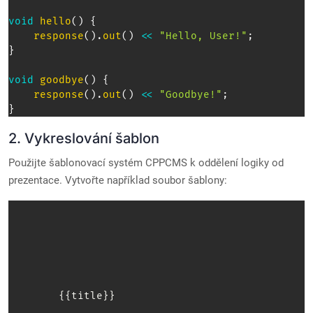
void
hello
(
)
{
response
(
)
.
out
(
)
<<
"Hello, User!"
;
}
void
goodbye
(
)
{
response
(
)
.
out
(
)
<<
"Goodbye!"
;
}
2. Vykreslování šablon
Použijte šablonovací systém CPPCMS k oddělení logiky od
prezentace. Vytvořte například soubor šablony:
        {{title}}
