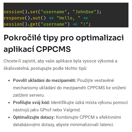
session
(
)
.
set
(
"username"
,
"JohnDoe"
)
;
response
(
)
.
out
(
)
<<
"Hello, "
<<
session
(
)
.
get
(
"username"
)
<<
"!"
;
Pokročilé tipy pro optimalizaci
aplikací CPPCMS
Chcete-li zajistit, aby vaše aplikace byla vysoce výkonná a
škálovatelná, postupujte podle těchto tipů:
Povolit ukládání do mezipaměti:
Použijte vestavěné
mechanismy ukládání do mezipaměti CPPCMS ke snížení
zatížení serveru.
Profilujte svůj kód:
Identifikujte úzká místa výkonu pomocí
nástrojů jako GProf nebo Valgrind.
Optimalizujte dotazy:
Kombinujte CPPCM s efektivními
databázovými dotazy, abyste minimalizovali latenci.