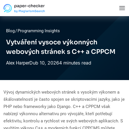
Blog
/
Programming Insights
Vytváření vysoce výkonných
webových stránek s C++ a CPPCM
Dub
10,
2026
4 minutes read
Alex Harper
Vývoj dynamických webových stránek s vysokým výkonem a
škálovatelností je často spojen se skriptovacími jazyky, jako je
PHP nebo frameworky jako Django. C++ a CPPCM však
nabízejí výkonnou alternativu pro vývojáře, kteří potřebují
efektivitu, kontrolu a rychlost ve svých webových aplikacích. S
využitím výkonu C++ a moderních funkcí CPPCMS můžete