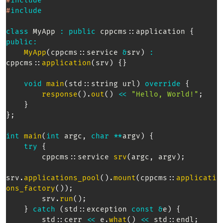
#
include
#
include
class
MyApp
:
public
 cppcms
::
application
{
public
:
MyApp
(
cppcms
::
service 
&
srv
)
:
cppcms
::
application
(
srv
)
{
}
void
main
(
std
::
string url
)
override
{
response
(
)
.
out
(
)
<<
"Hello, World!"
;
}
}
;
int
main
(
int
 argc
,
char
*
*
argv
)
{
try
{
        cppcms
::
service 
srv
(
argc
,
 argv
)
;
srv
.
applications_pool
(
)
.
mount
(
cppcms
::
applicati
ons_factory
(
)
)
;
        srv
.
run
(
)
;
}
catch
(
std
::
exception 
const
&
e
)
{
        std
::
cerr 
<<
 e
.
what
(
)
<<
 std
::
endl
;