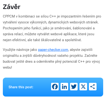
Závěr
CPPCM v kombinaci se silou C++ je impozantním řešením pro
vytváření vysoce výkonných, dynamických webových stránek.
Pochopením jeho funkcí, jako je směrování, šablonování a
správa relací, můžete vytvářet webové aplikace, které jsou
nejen efektivní, ale také škálovatelné a spolehlivé.
Využijte nástroje jako
paper-checker.com
, abyste zajistili
originalitu a zvýšili důvěryhodnost vašeho projektu. Začněte
budovat ještě dnes a odemkněte plný potenciál C++ pro vývoj
webu!
Facebook
LinkedIn
Twitter
X
Sh
Share this post: