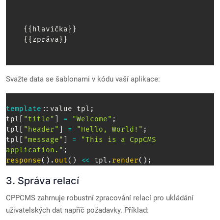
    {{hlavička}}

    {{zpráva}}

Svažte data se šablonami v kódu vaší aplikace:
template
::
value tpl
;
tpl
[
"title"
]
=
"Welcome"
;
tpl
[
"header"
]
=
"Hello, World!"
;
tpl
[
"message"
]
=
"This is a CppCMS 
application."
;
response
(
)
.
out
(
)
<<
 tpl
.
render
(
)
;
3. Správa relací
CPPCMS zahrnuje robustní zpracování relací pro ukládání
uživatelských dat napříč požadavky. Příklad: