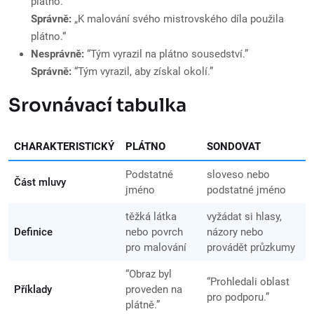
plátno.“
Správně:
„K malování svého mistrovského díla použila
plátno.“
Nesprávně:
“Tým vyrazil na plátno sousedství.”
Správně:
“Tým vyrazil, aby získal okolí.”
Srovnávací tabulka
CHARAKTERISTICKÝ
PLÁTNO
SONDOVAT
Podstatné
sloveso nebo
Část mluvy
jméno
podstatné jméno
těžká látka
vyžádat si hlasy,
Definice
nebo povrch
názory nebo
pro malování
provádět průzkumy
“Obraz byl
“Prohledali oblast
Příklady
proveden na
pro podporu.”
plátně.”