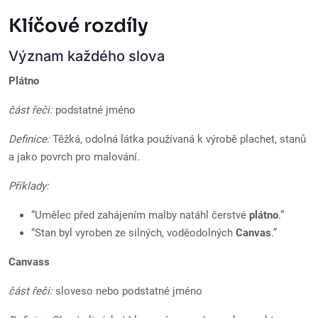
Klíčové rozdíly
Význam každého slova
Plátno
část řeči:
podstatné jméno
Definice:
Těžká, odolná látka používaná k výrobě plachet, stanů
a jako povrch pro malování.
Příklady:
“Umělec před zahájením malby natáhl čerstvé
plátno
.”
“Stan byl vyroben ze silných, voděodolných
Canvas
.”
Canvass
část řeči:
sloveso nebo podstatné jméno