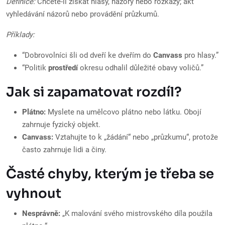
Definice:
Chcete-li získat hlasy, názory nebo rozkazy; akt
vyhledávání názorů nebo provádění průzkumů.
Příklady:
“Dobrovolníci šli od dveří ke dveřím do
Canvass
pro hlasy.”
“Politik
prostředí
okresu odhalil důležité obavy voličů.”
Jak si zapamatovat rozdíl?
Plátno:
Myslete na umělcovo plátno nebo látku. Obojí
zahrnuje fyzický objekt.
Canvass:
Vztahujte to k „žádání“ nebo „průzkumu“, protože
často zahrnuje lidi a činy.
Časté chyby, kterým je třeba se
vyhnout
Nesprávně:
„K malování svého mistrovského díla použila