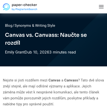
Blog
/
Synonyms & Writing Style
Canvas vs. Canvass: Naučte se
rozdíl
Dub
10,
2026
3 minutes read
Emily Grant
Nejste si jisti rozdílem mezi
Canvas
a
Canvass
? Tato dvě slova
znějí stejně, ale mají odlišné významy a aplikace. Jejich
záměna může vést k nesprávné komunikaci, ale tento článek
vám pomůže porozumět jejich rozdílům, poskytne příklady a
nabídne tipy pro správné použití.