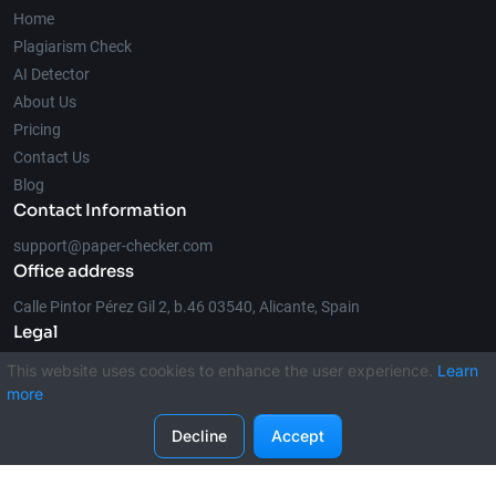
Home
Plagiarism Check
AI Detector
About Us
Pricing
Contact Us
Blog
Contact Information
support@paper-checker.com
Office address
Calle Pintor Pérez Gil 2, b.46 03540, Alicante, Spain
Legal
This website uses cookies to enhance the user experience.
Learn
more
© 2026 Paper-Checker.com
Decline
Accept