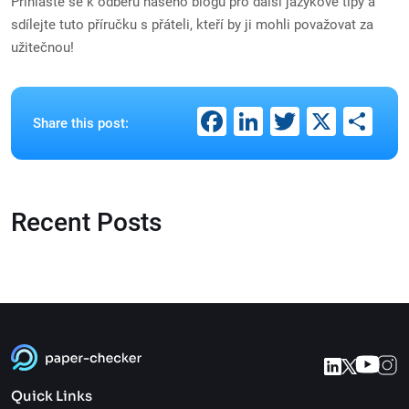
Přihlaste se k odběru našeho blogu pro další jazykové tipy a
sdílejte tuto příručku s přáteli, kteří by ji mohli považovat za
užitečnou!
Facebook
LinkedIn
Twitter
X
Sh
Share this post:
Recent Posts
Quick Links