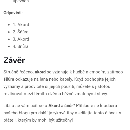
upevněn.
Odpovědi:
1. Akord
2. Šňůra
3. Akord
4. Šňůra
Závěr
Stručně řečeno,
akord
se vztahuje k hudbě a emocím, zatímco
šňůra
odkazuje na lana nebo kabely. Když pochopíte jejich
významy a procvičíte si jejich použití, můžete s jistotou
rozlišovat mezi těmito dvěma běžně zmatenými slovy.
Líbilo se vám učit se o
Akord
a
šňůr
? Přihlaste se k odběru
našeho blogu pro další jazykové tipy a sdílejte tento článek s
přáteli, kterým by mohl být užitečný!