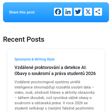
Facebook
LinkedIn
Twitter
X
Sh
Share this post:
Recent Posts
Synonyms & Writing Style
Vzdálené proktorování a detekce AI:
Obavy o soukromí a práva studentů 2026
Vzdálené proctoringové systémy umělé
inteligence shromažďují rozsáhlá osobní data –
video, zvuk, stisknutí kláves a aktivity obrazovky
– během zkoušek, což vyvolává vážné obavy o
soukromí a občanská práva. V roce 2026 se
studenti setkávají s častými falešně pozitivními