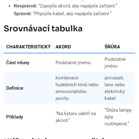
Nesprávně:
“Zapojila akord, aby napájela zařízení.”
Správně:
“Připojila kabel, aby napájela zařízení.”
Srovnávací tabulka
CHARAKTERISTICKÝ
AKORD
ŠŇŮRA
Podstatné
Část mluvy
Podstatné jméno
jméno
kombinace
provázek,
hudebních tónů nebo
lano nebo
Definice
emocionálního
elektrický
pocitu
kabel
“Šňůra lampy
“Na kytaru udeřil na
Příklady
byla
akord.”
roztřepená.”