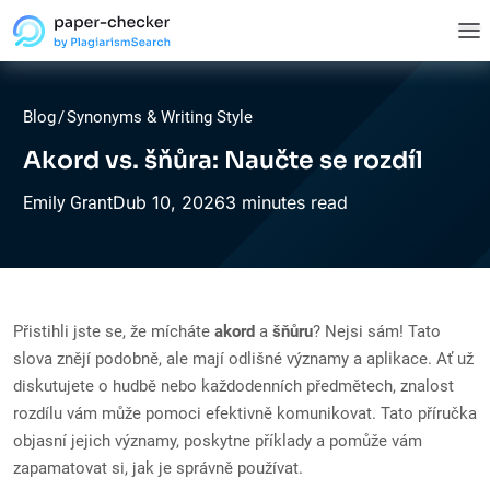
Blog
/
Synonyms & Writing Style
Akord vs. šňůra: Naučte se rozdíl
Dub
10,
2026
3 minutes read
Emily Grant
Přistihli jste se, že mícháte
akord
a
šňůru
? Nejsi sám! Tato
slova znějí podobně, ale mají odlišné významy a aplikace. Ať už
diskutujete o hudbě nebo každodenních předmětech, znalost
rozdílu vám může pomoci efektivně komunikovat. Tato příručka
objasní jejich významy, poskytne příklady a pomůže vám
zapamatovat si, jak je správně používat.