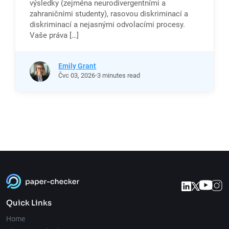
výsledky (zejména neurodivergentními a
zahraničními studenty), rasovou diskriminací a
diskriminací a nejasnými odvolacími procesy.
Vaše práva […]
Emily Grant
Čvc
03,
2026
3 minutes read
Quick Links
Home