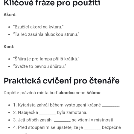
Klíčové fráze pro použití
Akord:
“Bzučící akord na kytaru.”
“Ta řeč zasáhla hlubokou strunu.”
Kord:
“Šňůra je pro lampu příliš krátká.”
“Svažte to pevnou šňůrou.”
Praktická cvičení pro čtenáře
Doplňte prázdná místa buď
akordou
nebo
šňůrou
:
1. Kytarista zahrál během vystoupení krásné ________.
2. Nabíječka ________ byla zamotaná.
3. Její příběh zasáhl ________ se všemi v místnosti.
4. Před stoupáním se ujistěte, že je ________ bezpečně