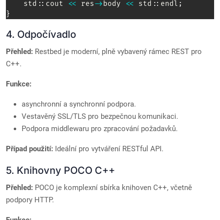
    std
::
cout 
<<
 res
->
body 
<<
 std
::
endl
;
}
4. Odpočívadlo
Přehled:
Restbed je moderní, plně vybavený rámec REST pro
C++.
Funkce:
asynchronní a synchronní podpora.
Vestavěný SSL/TLS pro bezpečnou komunikaci.
Podpora middlewaru pro zpracování požadavků.
Případ použití:
Ideální pro vytváření RESTful API.
5. Knihovny POCO C++
Přehled:
POCO je komplexní sbírka knihoven C++, včetně
podpory HTTP.