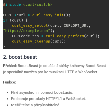
#
include
<curl/curl.h>
CURL 
*
curl 
=
curl_easy_init
(
)
;
if
(
curl
)
{
curl_easy_setopt
(
curl
,
 CURLOPT_URL
,
"https://example.com"
)
;
    CURLcode res 
=
curl_easy_perform
(
curl
)
;
curl_easy_cleanup
(
curl
)
;
}
2. boost.beast
Přehled:
Boost.Beast je součástí sbírky knihovny Boost.Beast
je speciálně navržen pro komunikaci HTTP a WebSocket.
Funkce:
Plně asynchronní pomocí boost.asio.
Podporuje protokoly HTTP/1.1 a WebSocket.
rozšiřitelné a přizpůsobitelné.