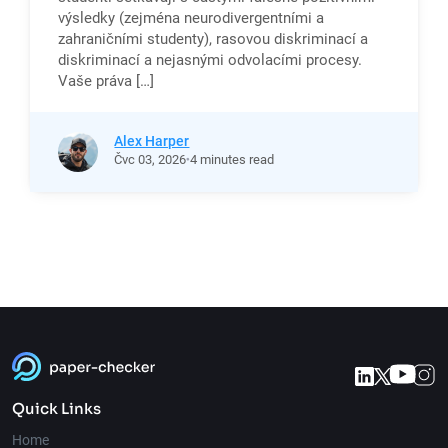
výsledky (zejména neurodivergentními a
zahraničními studenty), rasovou diskriminací a
diskriminací a nejasnými odvolacími procesy.
Vaše práva […]
Alex Harper
Čvc
03,
2026
4 minutes read
Quick Links
Home