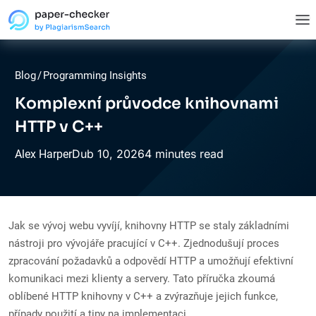
Blog
/
Programming Insights
Komplexní průvodce knihovnami
HTTP v C++
Dub
10,
2026
4 minutes read
Alex Harper
Jak se vývoj webu vyvíjí, knihovny HTTP se staly základními
nástroji pro vývojáře pracující v C++. Zjednodušují proces
zpracování požadavků a odpovědí HTTP a umožňují efektivní
komunikaci mezi klienty a servery. Tato příručka zkoumá
oblíbené HTTP knihovny v C++ a zvýrazňuje jejich funkce,
případy použití a tipy na implementaci.