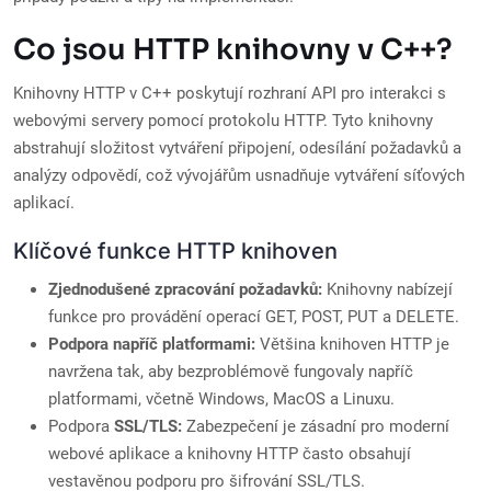
Co jsou HTTP knihovny v C++?
Knihovny HTTP v C++ poskytují rozhraní API pro interakci s
webovými servery pomocí protokolu HTTP. Tyto knihovny
abstrahují složitost vytváření připojení, odesílání požadavků a
analýzy odpovědí, což vývojářům usnadňuje vytváření síťových
aplikací.
Klíčové funkce HTTP knihoven
Zjednodušené zpracování požadavků:
Knihovny nabízejí
funkce pro provádění operací GET, POST, PUT a DELETE.
Podpora napříč platformami:
Většina knihoven HTTP je
navržena tak, aby bezproblémově fungovaly napříč
platformami, včetně Windows, MacOS a Linuxu.
Podpora
SSL/TLS:
Zabezpečení je zásadní pro moderní
webové aplikace a knihovny HTTP často obsahují
vestavěnou podporu pro šifrování SSL/TLS.