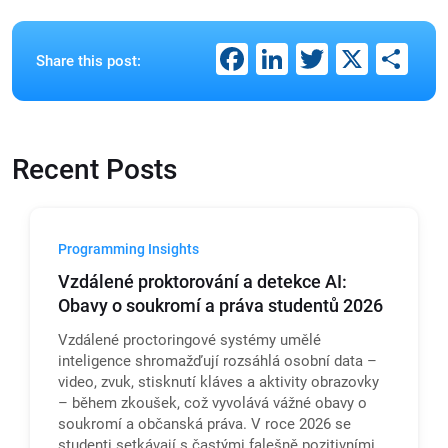
Facebook
LinkedIn
Twitter
X
Sh
Share this post:
Recent Posts
Programming Insights
Vzdálené proktorování a detekce AI:
Obavy o soukromí a práva studentů 2026
Vzdálené proctoringové systémy umělé
inteligence shromažďují rozsáhlá osobní data –
video, zvuk, stisknutí kláves a aktivity obrazovky
– během zkoušek, což vyvolává vážné obavy o
soukromí a občanská práva. V roce 2026 se
studenti setkávají s častými falešně pozitivními