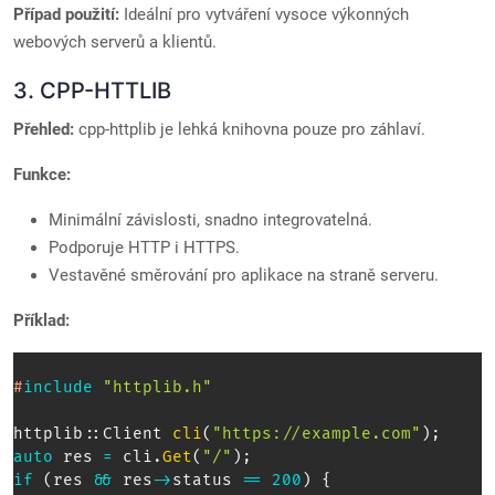
Případ použití:
Ideální pro vytváření vysoce výkonných
webových serverů a klientů.
3. CPP-HTTLIB
Přehled:
cpp-httplib je lehká knihovna pouze pro záhlaví.
Funkce:
Minimální závislosti, snadno integrovatelná.
Podporuje HTTP i HTTPS.
Vestavěné směrování pro aplikace na straně serveru.
Příklad:
#
include
"httplib.h"
httplib
::
Client 
cli
(
"https://example.com"
)
;
auto
 res 
=
 cli
.
Get
(
"/"
)
;
if
(
res 
&&
 res
->
status 
==
200
)
{