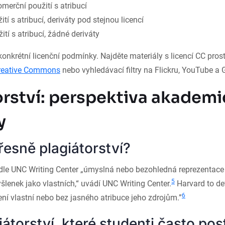
omerční použití s atribucí
žití s atribucí, deriváty pod stejnou licencí
žití s atribucí, žádné deriváty
konkrétní licenční podmínky. Najděte materiály s licencí CC pros
 Creative Commons
nebo vyhledávací filtry na Flickru, YouTube a 
orství: perspektiva akadem
y
řesně plagiátorství?
odle UNC Writing Center „úmyslná nebo bezohledná reprezentace c
5
lenek jako vlastních,“ uvádí UNC Writing Center.
Harvard to de
6
ení vlastní nebo bez jasného atribuce jeho zdrojům.”
átorství, které studenti často pos