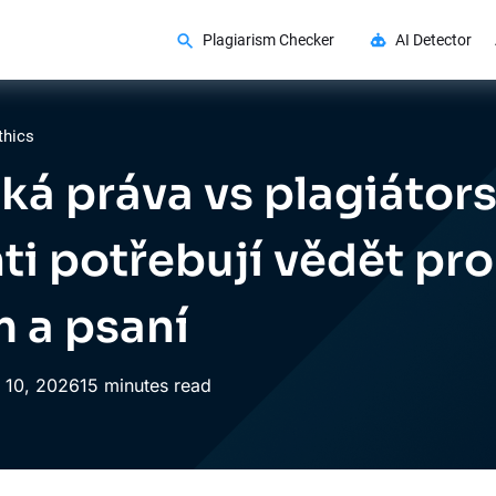
Plagiarism Checker
AI Detector
thics
ká práva vs plagiátors
ti potřebují vědět pro
 a psaní
10,
2026
15 minutes read