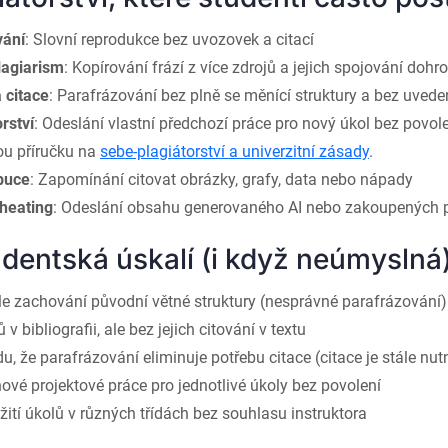
vání
: Slovní reprodukce bez uvozovek a citací
lagiarism
: Kopírování frází z více zdrojů a jejich spojování doh
 citace
: Parafrázování bez plně se měnící struktury a bez uvede
rství
: Odeslání vlastní předchozí práce pro nový úkol bez povole
ou příručku na
sebe-plagiátorství a univerzitní zásady
.
ibuce
: Zapomínání citovat obrázky, grafy, data nebo nápady
Cheating
: Odeslání obsahu generovaného AI nebo zakoupených pa
dentská úskalí (i když neúmyslná
le zachování původní větné struktury (nesprávné parafrázování)
v bibliografii, ale bez jejich citování v textu
, že parafrázování eliminuje potřebu citace (citace je stále nut
nové projektové práce pro jednotlivé úkoly bez povolení
ití úkolů v různých třídách bez souhlasu instruktora