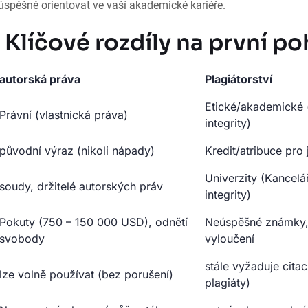
spěšně orientovat ve vaší akademické kariéře.
 Klíčové rozdíly na první p
autorská práva
Plagiátorství
Etické/akademické 
Právní (vlastnická práva)
integrity)
původní výraz (nikoli nápady)
Kredit/atribuce pro 
Univerzity (Kancel
soudy, držitelé autorských práv
integrity)
Pokuty (750 – 150 000 USD), odnětí
Neúspěšné známky,
svobody
vyloučení
stále vyžaduje cita
lze volně používat (bez porušení)
plagiáty)