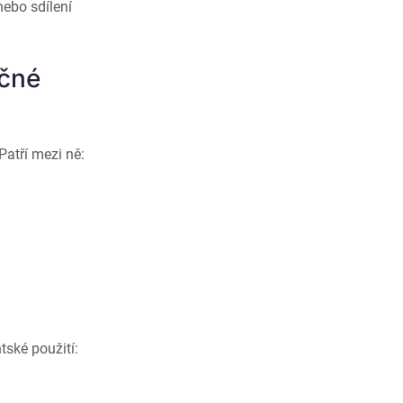
nebo sdílení
ečné
Patří mezi ně:
tské použití: