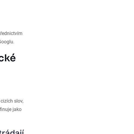
třednictvím
Googlu.
ické
izích slov,
finuje jako
trádají