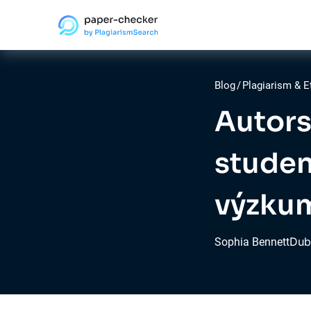
Blog
/
Plagiarism & E
Autors
studen
výzkum
Dub
Sophia Bennett