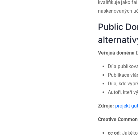
kvalifikuje jako f
naskenovaných uče
Public D
alternativ
Veřejná doména
D
Díla publikov
Publikace vlá
Díla, kde vyp
Autoři, kteří 
Zdroje:
projekt gu
Creative Common
cc od
: Jakékol