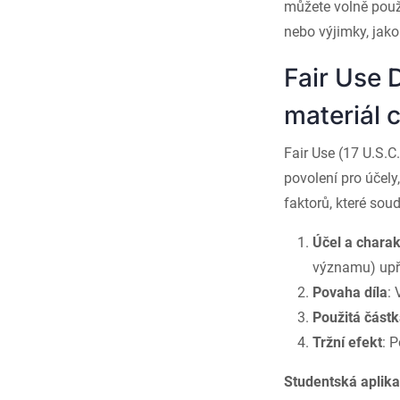
můžete volně použ
nebo výjimky, jako 
Fair Use 
materiál 
Fair Use (17 U.S.
povolení pro účely
faktorů, které soud
Účel a charak
významu) upře
Povaha díla
: 
Použitá část
Tržní efekt
: 
Studentská aplika