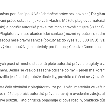
právní porušení používání chráněné práce bez povolení;
Plagiáto
ání práce ostatních jako vaší vlastní. Můžete plagiovat materi
áv) a porušit autorská práva, zatímco správně citujete (vzácné)
Plagiátorství nese akademické sankce (možné vyloučení), zatí
 sebou nese právní sankce (pokuty až do výše 150 000 USD). Vž
j výzkum používejte materiály pro fair use, Creative Commons n
ch prací si mnoho studentů plete autorská práva a plagiáty a z
mem. Jedná se však o zásadně odlišné pojmy – jeden má kořeny
zdílu je zásadní, protože důsledky, pravidla a řešení se výrazně l
e čelit obvinění z plagiátorství za používání materiálu ve veř
ebo můžete porušit autorská práva správným uvedením zdroje, a
ivé použití. Tato příručka objasňuje klíčové rozdíly, praktické dů