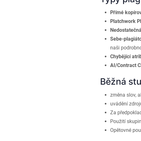
Přímé kopíro
Platchwork P
Nedostatečná
Sebe-plagiáto
naši podrobn
Chybějící atr
AI/Contract 
Běžná stu
změna slov, a
uvádění zdrojů 
Za předpokladu
Použití skupi
Opětovné použ