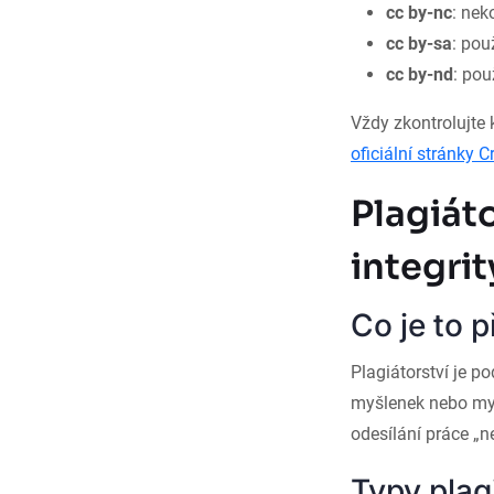
cc by-nc
: nek
cc by-sa
: pou
cc by-nd
: pou
Vždy zkontrolujte 
oficiální stránky
Plagiát
integrit
Co je to p
Plagiátorství je p
myšlenek nebo myš
odesílání práce „n
Typy plagi