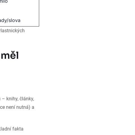
nilo
ady/slova
vlastnických
 měl
– knihy, články,
ace není nutná) a
ladní fakta