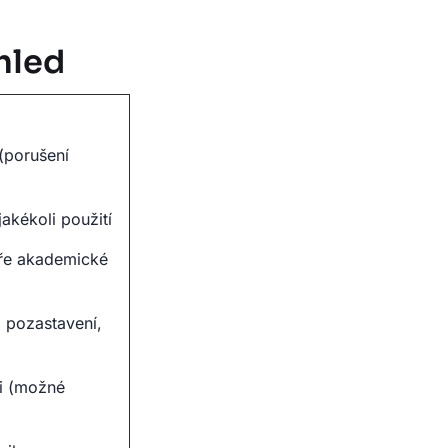
ohled
(porušení
jakékoli použití
áře akademické
 pozastavení,
ci (možné