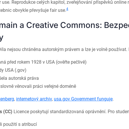
air use. Reprodukce celých kapitol, zveřejňování příspěvků online 
4
bnic obvykle převyšuje fair use.
omain a Creative Commons: Bezp
y
íla nejsou chráněna autorským právem a lze je volně používat. 
aná před rokem 1928 v USA (ověřte pečlivě)
dy USA (.gov)
ršela autorská práva
výslovně věnovali práci veřejné doméně
tenberg
,
internetový archiv
,
usa.gov Government funguje
.
s (CC)
Licence poskytují standardizovaná oprávnění. Pro studen
i použití s atribucí