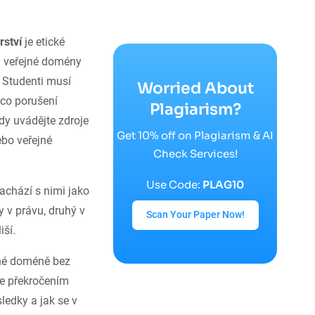
rství
je etické
ál veřejné domény
. Studenti musí
Worried About
mco porušení
Plagiarism?
dy uvádějte zdroje
Get 10% off on Plagiarism & AI
ebo veřejné
Check Services!
Use Code:
PLAG10
achází s nimi jako
 v právu, druhý v
Scan Your Paper Now!
iší.
ejné doméně bez
le překročením
sledky a jak se v