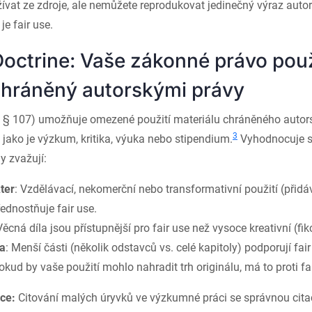
ívat ze zdroje, ale nemůžete reprodukovat jedinečný výraz auto
je fair use.
Doctrine: Vaše zákonné právo pou
chráněný autorskými právy
C. § 107) umožňuje omezené použití materiálu chráněného auto
3
, jako je výzkum, kritika, výuka nebo stipendium.
Vyhodnocuje s
y zvažují:
ter
: Vzdělávací, nekomerční nebo transformativní použití (přid
dnostňuje fair use.
Věcná díla jsou přístupnější pro fair use než vysoce kreativní (fik
ka
: Menší části (několik odstavců vs. celé kapitoly) podporují fair
Pokud by vaše použití mohlo nahradit trh originálu, má to proti fa
ce:
Citování malých úryvků ve výzkumné práci se správnou citac