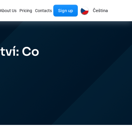
Sign up
Čeština
About Us
Pricing
Contacts
tví: Co