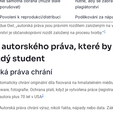
Ne samotná obrana (může stále
nutné, aby se zabrá
porušovat)
plagiátorství
Povolení k reprodukci/distribuci
Poděkování za náp
rdue Owl, „autorská práva jsou právním rozdílem založeným na 
1
rství je občanskoprávní rozdíl založený na procesu tvorby.“
 autorského práva, které by
ždý student
ká práva chrání
omaticky chrání originální díla fixovaná na hmatatelném médiu 
ware, fotografie. Ochrana platí, když je vytvořena práce (registr
2
 autora plus 70 let v USA
Autorská práva chrání výraz, nikoli fakta, nápady nebo data. Zák