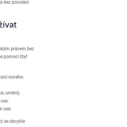
ra bez povolení
žívat
rským právem bez
e pomocí čtyř
ávání nového
ce, umění).
 use.
ir use.
í se obvykle