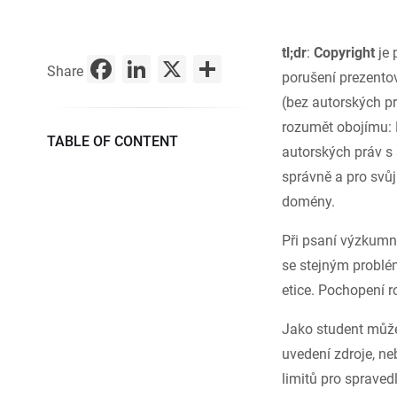
tl;dr
:
Copyright
je 
Facebook
LinkedIn
X
Share
Share
porušení prezentov
(bez autorských pr
rozumět obojímu: 
TABLE OF CONTENT
autorských práv s
správně a pro svů
domény.
Při psaní výzkumný
se stejným problé
etice. Pochopení ro
Jako student můžet
uvedení zdroje, n
limitů pro spravedl