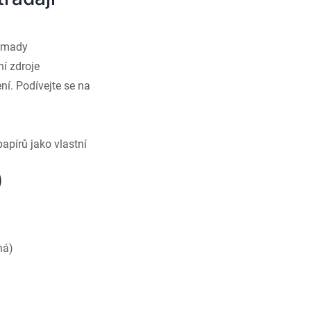
romady
ní zdroje
ní. Podívejte se na
pírů jako vlastní
)
ná)