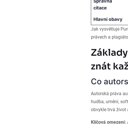
Správná
citace
Hlavní obavy
Jak vysvětluje Pu
právech a plagiáto
Základy
znát ka
Co autors
Autorská práva aut
hudba, umění, soft
obvykle trvá život
Klíčová omezení: