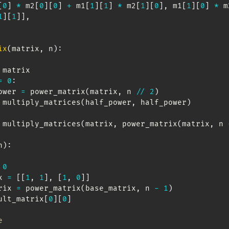
[
0
]
*
 m2
[
0
]
[
0
]
+
 m1
[
1
]
[
1
]
*
 m2
[
1
]
[
0
]
,
 m1
[
1
]
[
0
]
*
 m
1
]
[
1
]
]
,
ix
(
matrix
,
 n
)
:
 matrix

=
0
:
f_power 
=
 power_matrix
(
matrix
,
 n 
//
2
)
 multiply_matrices
(
half_power
,
 half_power
)
 multiply_matrices
(
matrix
,
 power_matrix
(
matrix
,
 n 
n
)
:
0
ix 
=
[
[
1
,
1
]
,
[
1
,
0
]
]
trix 
=
 power_matrix
(
base_matrix
,
 n 
-
1
)
ult_matrix
[
0
]
[
0
]
e