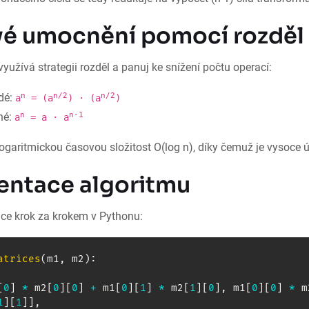
é umocnění pomocí rozděl 
užívá strategii rozděl a panuj ke snížení počtu operací:
n
n/2
n/2
dé:
a
= (a
) ⋅ (a
)
n
n-1
hé:
a
= a ⋅ a
ogaritmickou časovou složitost O(log n), díky čemuž je vysoce ú
ntace algoritmu
ce krok za krokem v Pythonu:
atrices
(
m1
,
 m2
)
:
[
0
]
*
 m2
[
0
]
[
0
]
+
 m1
[
0
]
[
1
]
*
 m2
[
1
]
[
0
]
,
 m1
[
0
]
[
0
]
*
 m
1
]
[
1
]
]
,