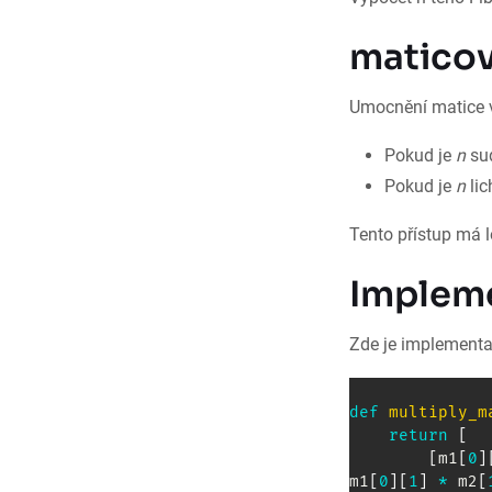
maticov
Umocnění matice vy
Pokud je
n
su
Pokud je
n
lic
Tento přístup má l
Impleme
Zde je implementa
def
multiply_m
return
[
[
m1
[
0
]
m1
[
0
]
[
1
]
*
 m2
[