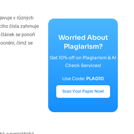
jevuje v různých
iho čísla zahrnuje
článek se ponoří
Worried About
ocnění, čímž se
Plagiarism?
Get 10% off on Plagiarism & AI
Check Services!
Use Code:
PLAG10
Scan Your Paper Now!
lké
n
nepraktická.