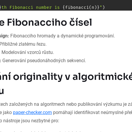
}
th Fibonacci number is 
{
fibonacci
(
n
)
}
"
)
e Fibonacciho čísel
sign:
Fibonacciho hromady a dynamické programování.
Přibližné zlatému řezu.
:
Modelování vzorců růstu.
:
Generování pseudonáhodných sekvencí.
ní originality v algoritmic
u
ktech založených na algoritmech nebo publikování výzkumu je zá
je jako
paper-checker.com
pomáhají identifikovat neúmyslné pře
to nástroje jsou nezbytné pro: