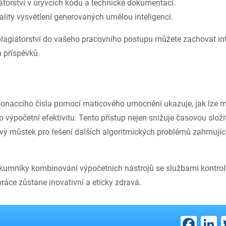
átorství v úryvcích kódu a technické dokumentaci.
ality vysvětlení generovaných umělou inteligencí.
plagiátorství do vašeho pracovního postupu můžete zachovat int
 příspěvků.
bonacciho čísla pomocí maticového umocnění ukazuje, jak lze 
o výpočetní efektivitu. Tento přístup nejen snižuje časovou složit
vý můstek pro řešení dalších algoritmických problémů zahrnující
zkumníky kombinování výpočetních nástrojů se službami kontroly
práce zůstane inovativní a eticky zdravá.
Fac
L