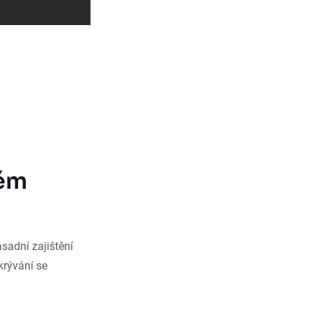
kém
sadní zajištění
krývání se