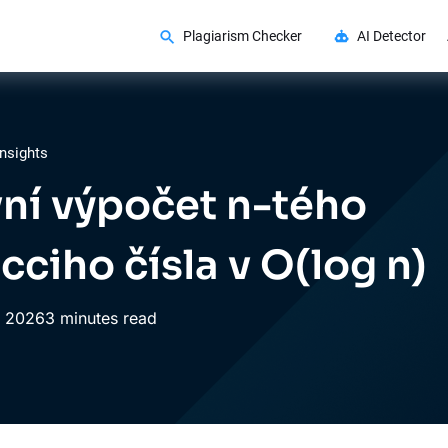
Plagiarism Checker
AI Detector
nsights
vní výpočet n-tého
cciho čísla v O(log n)
,
2026
3 minutes read