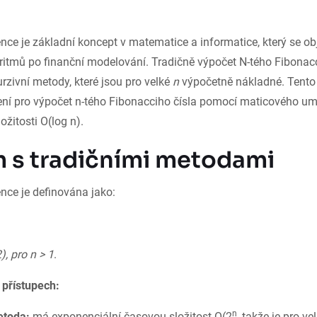
ce je základní koncept v matematice a informatice, který se ob
ritmů po finanční modelování. Tradičně výpočet N-tého Fibonacc
urzivní metody, které jsou pro velké
n
výpočetně nákladné. Tento 
šení pro výpočet n-tého Fibonacciho čísla pomocí maticového um
žitosti O(log n).
 s tradičními metodami
nce je definována jako:
2), pro n > 1
.
 přístupech:
n
etoda:
má exponenciální časovou složitost O(2
, takže je pro ve