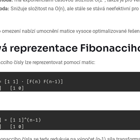
toda:
Snižuje složitost na O(n), ale stále se stává neefektivní pro
o omezení nabízí umocnění matice vysoce optimalizované řešení
á reprezentace Fibonacciho
cciho čísly lze reprezentovat pomocí matic:
= [1 1] ⋅ [F(n) F(n-1)]

] = [1 1]^(n-1)

onacciho čísla se tedy redukuje na výpočet (n-1) síla transform