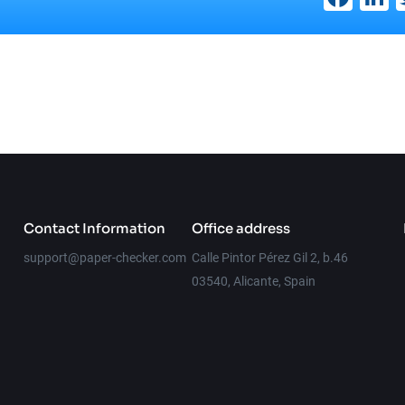
Contact Information
Office address
support@paper-checker.com
Calle Pintor Pérez Gil 2, b.46
03540, Alicante, Spain