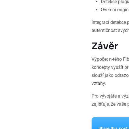
Detekce plagi
Ověření origin
Integrací detekce 
autentičnost svých
Závěr
Výpočet n-tého Fi
koncepty využít pr
slouží jako odrazo
vztahy.
Pro vývojáře a vý
zajišťuje, že vaše 
Share this post: