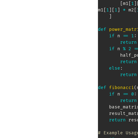
[
m1
[
1
]
m1
[
1
]
[
1
]
*
 m2
[
]
def
power_matr
if
 n 
==
1
:
return
if
 n 
%
2
=
        hal
return
else
:
return
def
fibonacci
(
if
 n 
==
0
:
return
    base_matr
    result_ma
return
 res
# Example Usag