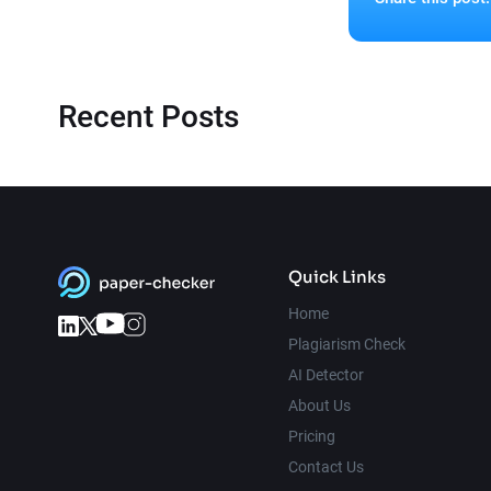
Recent Posts
Quick Links
Home
Plagiarism Check
AI Detector
About Us
Pricing
Contact Us