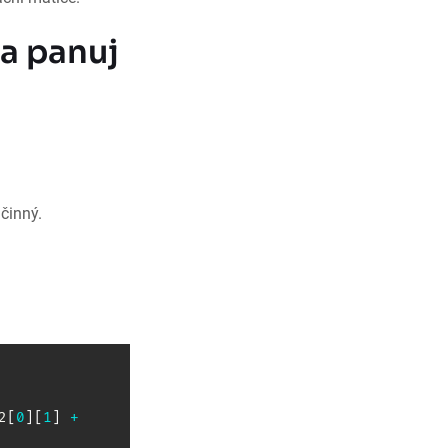
a panuj
činný.
2
[
0
]
[
1
]
+