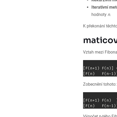
Iterativní me
hodnoty
n
.
K překonání těcht
maticov
Vztah mezi Fibona
[F(n+1) F(n)] 
Zobecnění tohoto:
[F(n+1) F(n)  
Výpočet n-tého Fib