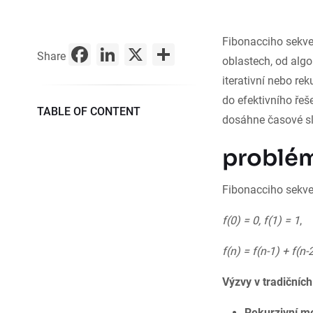
Fibonacciho sekven
Facebook
LinkedIn
X
Share
Share
oblastech, od algo
iterativní nebo rek
do efektivního ře
TABLE OF CONTENT
dosáhne časové slo
problém
Fibonacciho sekve
f(0) = 0, f(1) = 1
,
f(n) = f(n-1) + f(n-
Výzvy v tradičních
Rekurzivní m