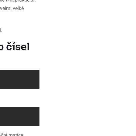
 velmi velké
.
 čísel
ační matice.