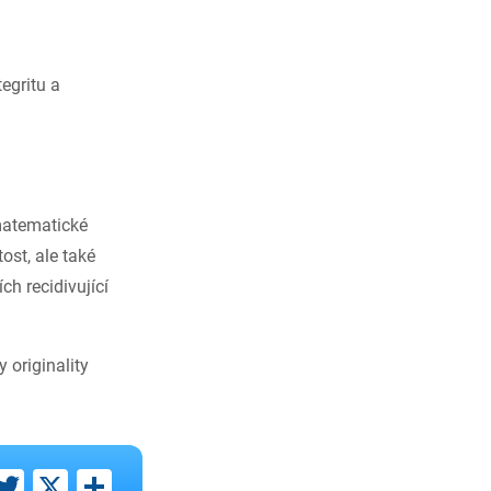
egritu a
matematické
ost, ale také
ch recidivující
 originality
ebook
inkedIn
Twitter
X
Share