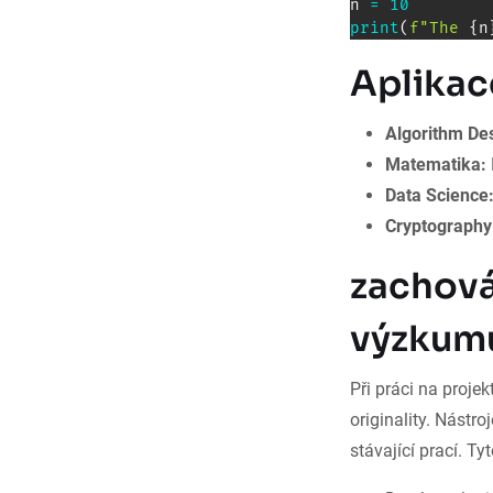
n 
=
10
print
(
f"The 
{
n
Aplikac
Algorithm De
Matematika:
Data Science
Cryptography
zachová
výzkum
Při práci na proje
originality. Nástro
stávající prací. Ty