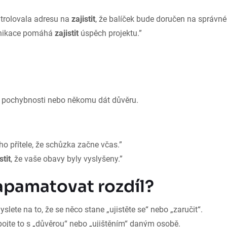
trolovala adresu na
zajistit
, že balíček bude doručen na správné
nikace pomáhá
zajistit
úspěch projektu.”
 pochybnosti nebo někomu dát důvěru.
o přítele, že schůzka začne včas.”
stit
, že vaše obavy byly vyslyšeny.”
zapamatovat rozdíl?
slete na to, že se něco stane „ujistěte se“ nebo „zaručit“.
ojte to s „důvěrou“ nebo „ujištěním“ daným osobě.