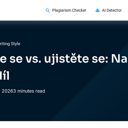
Plagiarism Checker
AI Detector
iting Style
e se vs. ujistěte se: N
íl
,
2026
3 minutes read