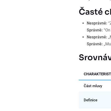
Časté c
Nesprávně:
“Z
Správně:
“O
Nesprávně:
„M
Správně:
„Mu
Srovnáv
CHARAKTERIST
Část mluvy
Definice