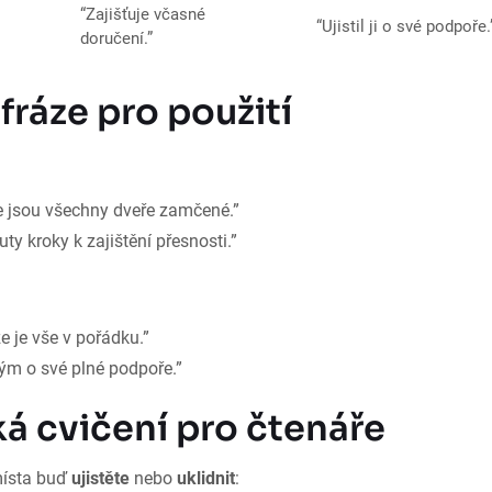
“Zajišťuje včasné
“Ujistil ji o své podpoře.
doručení.”
fráze pro použití
 že jsou všechny dveře zamčené.”
ty kroky k zajištění přesnosti.”
že je vše v pořádku.”
 tým o své plné podpoře.”
ká cvičení pro čtenáře
místa buď
ujistěte
nebo
uklidnit
: