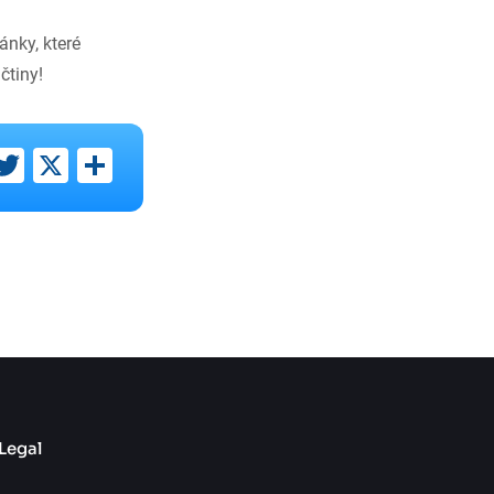
ánky, které
čtiny!
ebook
inkedIn
Twitter
X
Share
Legal