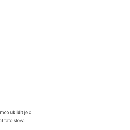
tímco
uklidit
je o
t tato slova