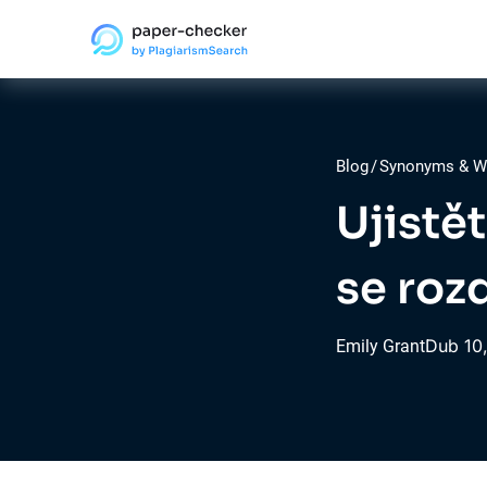
Blog
/
Synonyms & Wr
Ujistět
se rozd
Dub
10
Emily Grant