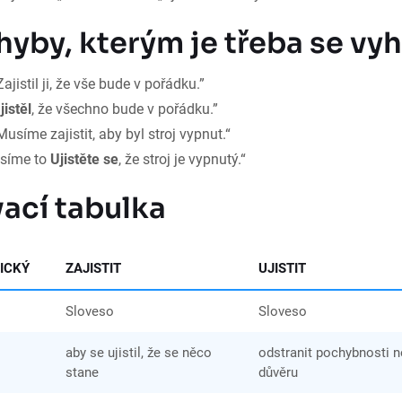
hyby, kterým je třeba se vy
ajistil ji, že vše bude v pořádku.”
n
jistěl
, že všechno bude v pořádku.”
usíme zajistit, aby byl stroj vypnut.“
síme to
Ujistěte se
, že stroj je vypnutý.“
ací tabulka
ICKÝ
ZAJISTIT
UJISTIT
Sloveso
Sloveso
aby se ujistil, že se něco
odstranit pochybnosti 
stane
důvěru