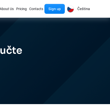
Sign up
Čeština
About Us
Pricing
Contacts
aučte