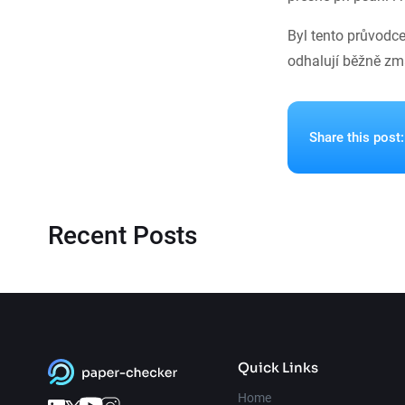
Byl tento průvodce
odhalují běžně zmat
Share this post:
Recent Posts
Quick Links
Home