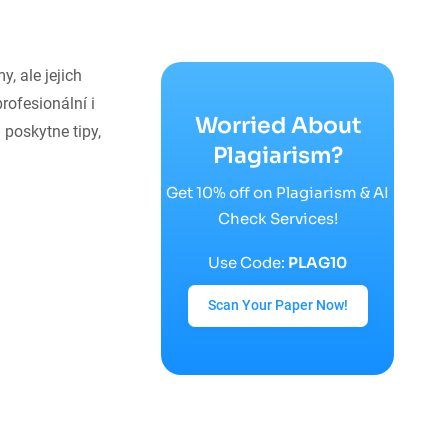
, ale jejich
rofesionální i
Worried About
 poskytne tipy,
Plagiarism?
Get 10% off on Plagiarism & AI
Check Services!
Use Code:
PLAG10
Scan Your Paper Now!