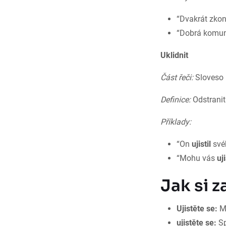
“Dvakrát zkon
“Dobrá komu
Uklidnit
Část řeči:
Sloveso
Definice:
Odstranit
Příklady:
“On
ujistil
svéh
“Mohu vás
uji
Jak si 
Ujistěte se:
My
ujistěte se:
Sp