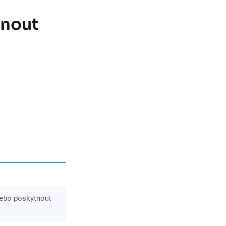
hnout
nebo poskytnout