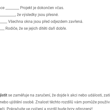
ce ________ Projekt je dokončen včas.
________, že výsledky jsou přesné.
_____ Všechna okna jsou před odjezdem zavřená.
___ Rodiče, že se jejich dítěti daří dobře.
istit
se zaměřuje na zaručení, že dojde k akci nebo události, za
nebo ujištění osobě. Znalost těchto rozdílů vám pomůže používa
řeči. Pokračujte ve cvičení a rozdíl bude brzy přirozený!