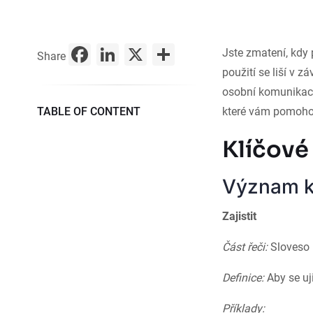
Facebook
LinkedIn
X
Share
Jste zmatení, kdy
Share
použití se liší v 
osobní komunikaci.
TABLE OF CONTENT
které vám pomohou
Klíčové 
Význam k
Zajistit
Část řeči:
Sloveso
Definice:
Aby se uji
Příklady: