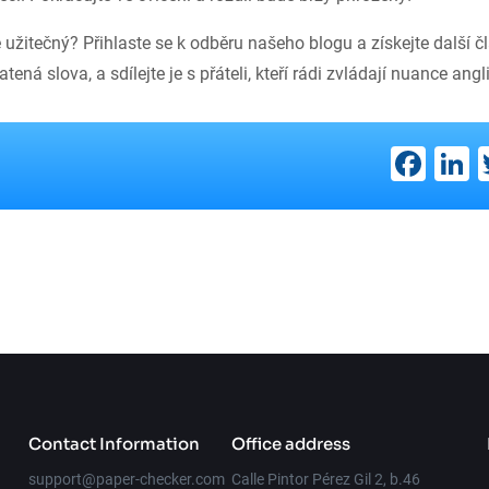
 užitečný? Přihlaste se k odběru našeho blogu a získejte další čl
ená slova, a sdílejte je s přáteli, kteří rádi zvládají nuance angli
Fac
L
Contact Information
Office address
support@paper-checker.com
Calle Pintor Pérez Gil 2, b.46