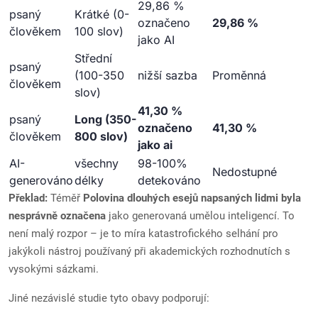
29,86 %
psaný
Krátké (0-
označeno
29,86 %
člověkem
100 slov)
jako AI
Střední
psaný
(100-350
nižší sazba
Proměnná
člověkem
slov)
41,30 %
psaný
Long (350-
označeno
41,30 %
člověkem
800 slov)
jako ai
AI-
všechny
98-100%
Nedostupné
generováno
délky
detekováno
Překlad:
Téměř
Polovina dlouhých esejů napsaných lidmi byla
nesprávně označena
jako generovaná umělou inteligencí. To
není malý rozpor – je to míra katastrofického selhání pro
jakýkoli nástroj používaný při akademických rozhodnutích s
vysokými sázkami.
Jiné nezávislé studie tyto obavy podporují: