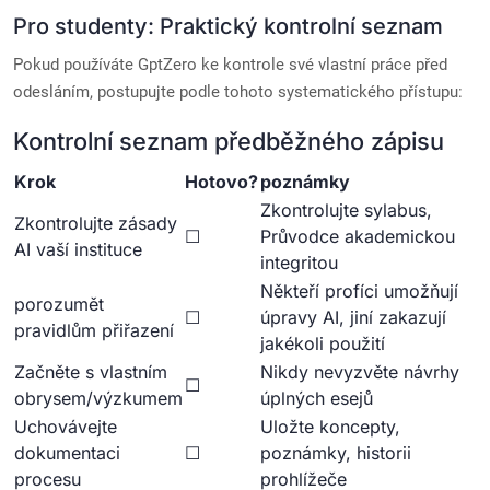
Pro studenty: Praktický kontrolní seznam
Pokud používáte GptZero ke kontrole své vlastní práce před
odesláním, postupujte podle tohoto systematického přístupu:
Kontrolní seznam předběžného zápisu
Krok
Hotovo?
poznámky
Zkontrolujte sylabus,
Zkontrolujte zásady
☐
Průvodce akademickou
AI vaší instituce
integritou
Někteří profíci umožňují
porozumět
☐
úpravy AI, jiní zakazují
pravidlům přiřazení
jakékoli použití
Začněte s vlastním
Nikdy nevyzvěte návrhy
☐
obrysem/výzkumem
úplných esejů
Uchovávejte
Uložte koncepty,
dokumentaci
☐
poznámky, historii
procesu
prohlížeče