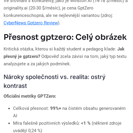
Ve srovnání s konkurenty, jako je Winston AI (14-18 $/měsíc) a
originality.ai (20-30 $/měsíc), je cena GptZero
konkurenceschopná, ale ne nejlevnější variantou (zdroj:
CyberNews Gptzero Review
).
Přesnost gptzero: Celý obrázek
Kritická otázka, kterou si každý student a pedagog klade:
Jak
přesný je gptzero?
Odpověď zcela závisí na tom, jaký typ textu
analyzujete a za jakých podmínek.
Nároky společnosti vs. realita: ostrý
kontrast
Oficiální metriky GPTZero:
Celková přesnost:
99%+
na čistém obsahu generovaném
AI
Míra falešně pozitivních výsledků:
<1 %
(některé zdroje
uvádějí 0,24 %)