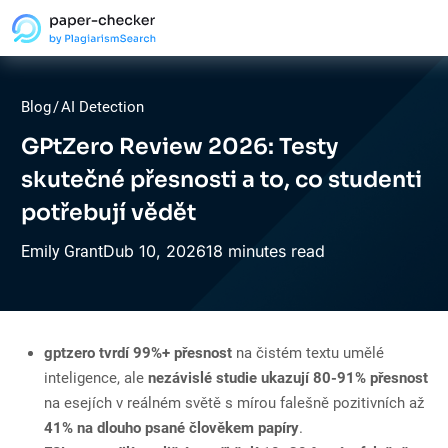
Blog
/
AI Detection
GPtZero Review 2026: Testy
skutečné přesnosti a to, co studenti
potřebují vědět
Dub
10,
2026
18 minutes read
Emily Grant
gptzero tvrdí 99%+ přesnost
na čistém textu umělé
inteligence, ale
nezávislé studie ukazují 80-91% přesnost
na esejích v reálném světě s mírou falešně pozitivních až
41% na dlouho psané člověkem papíry
.