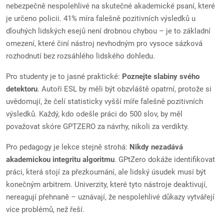
nebezpečně nespolehlivé na skutečné akademické psaní, které
je určeno policii. 41% míra falešně pozitivních výsledků u
dlouhých lidských esejů není drobnou chybou – je to základní
omezení, které činí nástroj nevhodným pro vysoce sázková
rozhodnutí bez rozsáhlého lidského dohledu.
Pro studenty je to jasné praktické:
Poznejte slabiny svého
detektoru
. Autoři ESL by měli být obzvláště opatrní, protože si
uvědomují, že čelí statisticky vyšší míře falešně pozitivních
výsledků. Každý, kdo odešle práci do 500 slov, by měl
považovat skóre GPTZERO za návrhy, nikoli za verdikty.
Pro pedagogy je lekce stejně strohá:
Nikdy nezadává
akademickou integritu algoritmu
. GPtZero dokáže identifikovat
práci, která stojí za přezkoumání, ale lidský úsudek musí být
konečným arbitrem. Univerzity, které tyto nástroje deaktivují,
nereagují přehnaně – uznávají, že nespolehlivé důkazy vytvářejí
více problémů, než řeší.