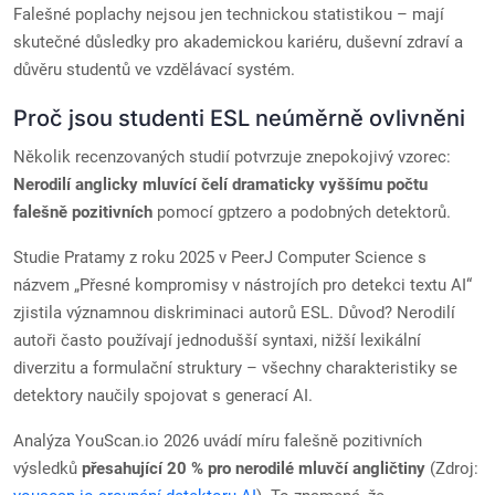
Falešné poplachy nejsou jen technickou statistikou – mají
skutečné důsledky pro akademickou kariéru, duševní zdraví a
důvěru studentů ve vzdělávací systém.
Proč jsou studenti ESL neúměrně ovlivněni
Několik recenzovaných studií potvrzuje znepokojivý vzorec:
Nerodilí anglicky mluvící čelí dramaticky vyššímu počtu
falešně pozitivních
pomocí gptzero a podobných detektorů.
Studie Pratamy z roku 2025 v PeerJ Computer Science s
názvem „Přesné kompromisy v nástrojích pro detekci textu AI“
zjistila významnou diskriminaci autorů ESL. Důvod? Nerodilí
autoři často používají jednodušší syntaxi, nižší lexikální
diverzitu a formulační struktury – všechny charakteristiky se
detektory naučily spojovat s generací AI.
Analýza YouScan.io 2026 uvádí míru falešně pozitivních
výsledků
přesahující 20 % pro nerodilé mluvčí angličtiny
(Zdroj: