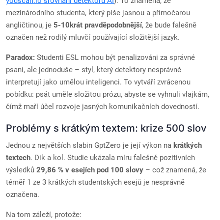
youscan.io srovnání detektoru AI
). To znamená, že
mezinárodního studenta, který píše jasnou a přímočarou
angličtinou, je
5-10krát pravděpodobnější
, že bude falešně
označen než rodilý mluvčí používající složitější jazyk.
Paradox:
Studenti ESL mohou být penalizováni za správné
psaní, ale jednoduše – styl, který detektory nesprávně
interpretují jako umělou inteligenci. To vytváří zvrácenou
pobídku: psát uměle složitou prózu, abyste se vyhnuli vlajkám,
čímž maří účel rozvoje jasných komunikačních dovedností.
Problémy s krátkým textem: krize 500 slov
Jednou z největších slabin GptZero je její výkon na
krátkých
textech
. Dik a kol. Studie ukázala míru falešně pozitivních
výsledků
29,86 % v esejích pod 100 slovy
– což znamená, že
téměř 1 ze 3 krátkých studentských esejů je nesprávně
označena.
Na tom záleží, protože: