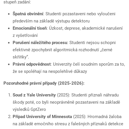
stupeň zadání:
Špatná obvinění
: Studenti pozastaveni nebo vyloučeni
především na základě výstupu detektoru
Emocionální tíseň
: Úzkost, deprese, akademické narušení
z vyšetřování
Porušení náležitého procesu
: Studenti nejsou schopni
efektivně zpochybnit algoritmická rozhodnutí „černé
skříňky“.
Právní odpovědnost
: Univerzity čelí soudním sporům za to,
že se spoléhají na nespolehlivé důkazy
Pozoruhodné právní případy (2025-2026):
Soud z Yale University
(2025): Studenti přiznali náhradu
škody poté, co byli neoprávněně pozastaveni na základě
výsledků GptZero
Případ University of Minnesota
(2025): Hromadná žaloba
na základě emočního stresu z falešných příznaků detekce