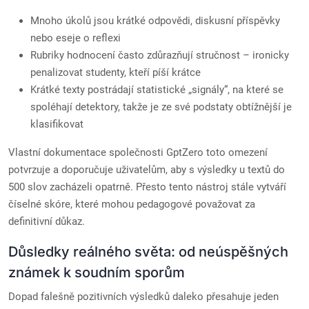
Mnoho úkolů jsou krátké odpovědi, diskusní příspěvky
nebo eseje o reflexi
Rubriky hodnocení často zdůrazňují stručnost – ironicky
penalizovat studenty, kteří píší krátce
Krátké texty postrádají statistické „signály“, na které se
spoléhají detektory, takže je ze své podstaty obtížnější je
klasifikovat
Vlastní dokumentace společnosti GptZero toto omezení
potvrzuje a doporučuje uživatelům, aby s výsledky u textů do
500 slov zacházeli opatrně. Přesto tento nástroj stále vytváří
číselné skóre, které mohou pedagogové považovat za
definitivní důkaz.
Důsledky reálného světa: od neúspěšných
známek k soudním sporům
Dopad falešně pozitivních výsledků daleko přesahuje jeden