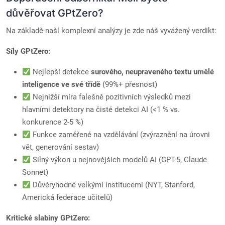
důvěřovat GPtZero?
Na základě naší komplexní analýzy je zde náš vyvážený verdikt:
Síly GPtZero:
Nejlepší detekce
surového, neupraveného textu umělé
inteligence ve své třídě
(99%+ přesnost)
Nejnižší míra falešně pozitivních výsledků mezi
hlavními detektory na čisté detekci AI (<1 % vs.
konkurence 2-5 %)
Funkce zaměřené na vzdělávání (zvýraznění na úrovni
vět, generování sestav)
Silný výkon u nejnovějších modelů AI (GPT-5, Claude
Sonnet)
Důvěryhodné velkými institucemi (NYT, Stanford,
Americká federace učitelů)
Kritické slabiny GPtZero: