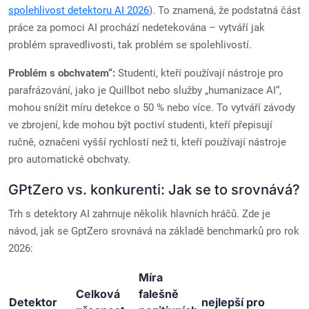
spolehlivost detektoru AI 2026
). To znamená, že podstatná část
práce za pomoci AI prochází nedetekována – vytváří jak
problém spravedlivosti, tak problém se spolehlivostí.
Problém s obchvatem“:
Studenti, kteří používají nástroje pro
parafrázování, jako je Quillbot nebo služby „humanizace AI“,
mohou snížit míru detekce o 50 % nebo více. To vytváří závody
ve zbrojení, kde mohou být poctiví studenti, kteří přepisují
ručně, označeni vyšší rychlostí než ti, kteří používají nástroje
pro automatické obchvaty.
GPtZero vs. konkurenti: Jak se to srovnává?
Trh s detektory AI zahrnuje několik hlavních hráčů. Zde je
návod, jak se GptZero srovnává na základě benchmarků pro rok
2026:
Míra
Celková
falešně
Detektor
nejlepší pro