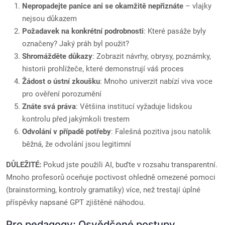
Nepropadejte panice ani se okamžitě nepřiznáte
– vlajky
nejsou důkazem
Požadavek na konkrétní podrobnosti
: Které pasáže byly
označeny? Jaký práh byl použit?
Shromážděte důkazy
: Zobrazit návrhy, obrysy, poznámky,
historii prohlížeče, které demonstrují váš proces
Žádost o ústní zkoušku
: Mnoho univerzit nabízí viva voce
pro ověření porozumění
Znáte svá práva
: Většina institucí vyžaduje lidskou
kontrolu před jakýmkoli trestem
Odvolání v případě potřeby
: Falešná pozitiva jsou natolik
běžná, že odvolání jsou legitimní
DŮLEŽITÉ:
Pokud jste použili AI, buďte v rozsahu transparentní.
Mnoho profesorů oceňuje poctivost ohledně omezené pomoci
(brainstorming, kontroly gramatiky) více, než trestají úplné
příspěvky napsané GPT zjištěné náhodou.
Pro pedagogy: Osvědčené postupy