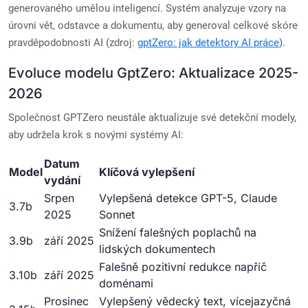
generovaného umělou inteligencí. Systém analyzuje vzory na
úrovni vět, odstavce a dokumentu, aby generoval celkové skóre
pravděpodobnosti AI (zdroj:
gptZero: jak detektory AI práce
).
Evoluce modelu GptZero: Aktualizace 2025-
2026
Společnost GPTZero neustále aktualizuje své detekční modely,
aby udržela krok s novými systémy AI:
Datum
Model
Klíčová vylepšení
vydání
Srpen
Vylepšená detekce GPT-5, Claude
3.7b
2025
Sonnet
Snížení falešných poplachů na
3.9b
září 2025
lidských dokumentech
Falešně pozitivní redukce napříč
3.10b
září 2025
doménami
Prosinec
Vylepšený vědecký text, vícejazyčná