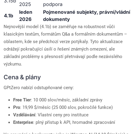
3.15b
2025
podpora
leden
Pojmenované subjekty, právní/vládní
4.1b
2026
dokumenty
Nejnovější model (4.1b) se zaměřuje na robustnost vůči
klasickým textům, formátům Q&a a formálním dokumentům –
oblastem, kde se předchozí verze potýkaly. Tyto aktualizace
odrážejí pokračující úsilí o řešení známých omezení, ale
základní problémy s přesností přetrvávají podle nezávislého
výzkumu.
Cena & plány
GPtZero nabízí odstupňované ceny:
Free Tier
: 10 000 slov/měsíc, základní zprávy
Pro
: 19,99 $/měsíc (25 000 slov, pokročilé funkce)
Vzdělávání
: Vlastní ceny pro instituce
Enterprise
: plný přístup k API, hromadné zpracování