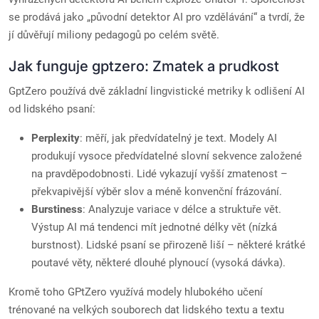
se prodává jako „původní detektor AI pro vzdělávání“ a tvrdí, že
jí důvěřují miliony pedagogů po celém světě.
Jak funguje gptzero: Zmatek a prudkost
GptZero používá dvě základní lingvistické metriky k odlišení AI
od lidského psaní:
Perplexity
: měří, jak předvídatelný je text. Modely AI
produkují vysoce předvídatelné slovní sekvence založené
na pravděpodobnosti. Lidé vykazují vyšší zmatenost –
překvapivější výběr slov a méně konvenční frázování.
Burstiness
: Analyzuje variace v délce a struktuře vět.
Výstup AI má tendenci mít jednotné délky vět (nízká
burstnost). Lidské psaní se přirozeně liší – některé krátké
poutavé věty, některé dlouhé plynoucí (vysoká dávka).
Kromě toho GPtZero využívá modely hlubokého učení
trénované na velkých souborech dat lidského textu a textu