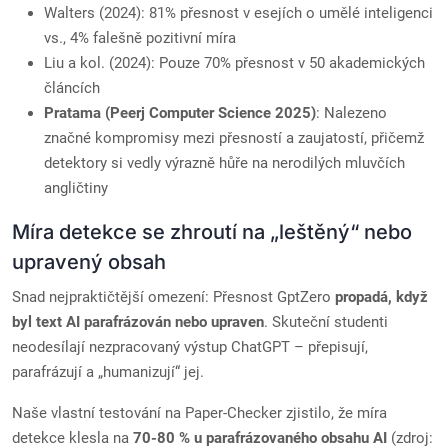
Walters (2024): 81% přesnost v esejích o umělé inteligenci
vs., 4% falešně pozitivní míra
Liu a kol. (2024): Pouze 70% přesnost v 50 akademických
článcích
Pratama (Peerj Computer Science 2025)
: Nalezeno
značné kompromisy mezi přesností a zaujatostí, přičemž
detektory si vedly výrazně hůře na nerodilých mluvčích
angličtiny
Míra detekce se zhroutí na „leštěný“ nebo
upravený obsah
Snad nejpraktičtější omezení: Přesnost GptZero
propadá, když
byl text AI parafrázován nebo upraven
. Skuteční studenti
neodesílají nezpracovaný výstup ChatGPT – přepisují,
parafrázují a „humanizují“ jej.
Naše vlastní testování na Paper-Checker zjistilo, že míra
detekce klesla na
70-80 % u parafrázovaného obsahu AI
(zdroj: