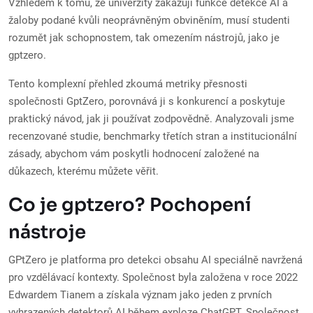
Vzhledem k tomu, že univerzity zakazují funkce detekce AI a
žaloby podané kvůli neoprávněným obviněním, musí studenti
rozumět jak schopnostem, tak omezením nástrojů, jako je
gptzero.
Tento komplexní přehled zkoumá metriky přesnosti
společnosti GptZero, porovnává ji s konkurencí a poskytuje
praktický návod, jak ji používat zodpovědně. Analyzovali jsme
recenzované studie, benchmarky třetích stran a institucionální
zásady, abychom vám poskytli hodnocení založené na
důkazech, kterému můžete věřit.
Co je gptzero? Pochopení
nástroje
GPtZero je platforma pro detekci obsahu AI speciálně navržená
pro vzdělávací kontexty. Společnost byla založena v roce 2022
Edwardem Tianem a získala význam jako jeden z prvních
vyhrazených detektorů AI během exploze ChatGPT. Společnost