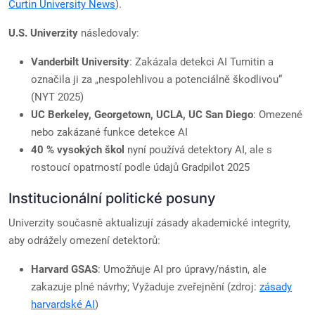
Curtin University News
).
U.S. Univerzity
následovaly:
Vanderbilt University
: Zakázala detekci AI Turnitin a
označila ji za „nespolehlivou a potenciálně škodlivou“
(NYT 2025)
UC Berkeley, Georgetown, UCLA, UC San Diego
: Omezené
nebo zakázané funkce detekce AI
40 % vysokých škol
nyní používá detektory AI, ale s
rostoucí opatrností podle údajů Gradpilot 2025
Institucionální politické posuny
Univerzity současně aktualizují zásady akademické integrity,
aby odrážely omezení detektorů:
Harvard GSAS
: Umožňuje AI pro úpravy/nástin, ale
zakazuje plné návrhy; Vyžaduje zveřejnění (zdroj:
zásady
harvardské AI
)