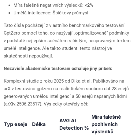
Míra falešně negativních výsledků:
<2%
Umělá inteligence: Špičkový průmysl
Tato čísla pocházejí z vlastního benchmarkového testování
GptZero pomocí toho, co nazývají „optimalizované“ podmínky –
v podstatě nejlepším scénářem s čistým, neupraveným textem
umělé inteligence. Ale takto studenti tento nástroj ve
skutečnosti nepoužívají.
Nezávislé akademické testování odhaluje jiný příběh:
Komplexní studie z roku 2025 od Dika et al. Publikováno na
arXiv testováno gptzero na realistickém souboru dat 28 esejů
generovaných umělou inteligencí a 50 esejů napsaných lidmi
(arXiv:2506.23517). Výsledky otevřely oči:
Míra falešně
AVG AI
Typ eseje
Délka
pozitivních
Detection %
výsledků