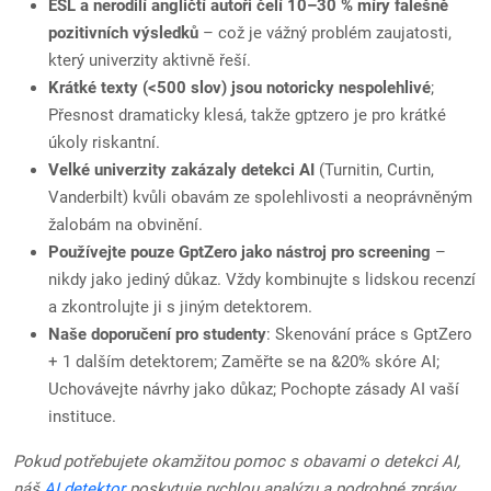
ESL a nerodilí angličtí autoři čelí 10–30 % míry falešně
pozitivních výsledků
– což je vážný problém zaujatosti,
který univerzity aktivně řeší.
Krátké texty (<500 slov) jsou notoricky nespolehlivé
;
Přesnost dramaticky klesá, takže gptzero je pro krátké
úkoly riskantní.
Velké univerzity zakázaly detekci AI
(Turnitin, Curtin,
Vanderbilt) kvůli obavám ze spolehlivosti a neoprávněným
žalobám na obvinění.
Používejte pouze GptZero jako nástroj pro screening
–
nikdy jako jediný důkaz. Vždy kombinujte s lidskou recenzí
a zkontrolujte ji s jiným detektorem.
Naše doporučení pro studenty
: Skenování práce s GptZero
+ 1 dalším detektorem; Zaměřte se na &20% skóre AI;
Uchovávejte návrhy jako důkaz; Pochopte zásady AI vaší
instituce.
Pokud potřebujete okamžitou pomoc s obavami o detekci AI,
náš
AI detektor
poskytuje rychlou analýzu a podrobné zprávy,