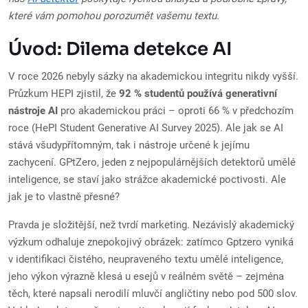
které vám pomohou porozumět vašemu textu.
Úvod: Dilema detekce AI
V roce 2026 nebyly sázky na akademickou integritu nikdy vyšší.
Průzkum HEPI zjistil, že
92 % studentů používá generativní
nástroje AI
pro akademickou práci – oproti 66 % v předchozím
roce (HePI Student Generative AI Survey 2025). Ale jak se AI
stává všudypřítomným, tak i nástroje určené k jejímu
zachycení. GPtZero, jeden z nejpopulárnějších detektorů umělé
inteligence, se staví jako strážce akademické poctivosti. Ale
jak je to vlastně přesné?
Pravda je složitější, než tvrdí marketing. Nezávislý akademický
výzkum odhaluje znepokojivý obrázek: zatímco Gptzero vyniká
v identifikaci čistého, neupraveného textu umělé inteligence,
jeho výkon výrazně klesá u esejů v reálném světě – zejména
těch, které napsali nerodilí mluvčí angličtiny nebo pod 500 slov.