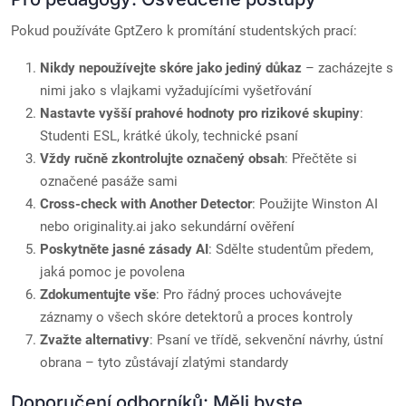
Pokud používáte GptZero k promítání studentských prací:
Nikdy nepoužívejte skóre jako jediný důkaz
– zacházejte s
nimi jako s vlajkami vyžadujícími vyšetřování
Nastavte vyšší prahové hodnoty pro rizikové skupiny
:
Studenti ESL, krátké úkoly, technické psaní
Vždy ručně zkontrolujte označený obsah
: Přečtěte si
označené pasáže sami
Cross-check with Another Detector
: Použijte Winston AI
nebo originality.ai jako sekundární ověření
Poskytněte jasné zásady AI
: Sdělte studentům předem,
jaká pomoc je povolena
Zdokumentujte vše
: Pro řádný proces uchovávejte
záznamy o všech skóre detektorů a proces kontroly
Zvažte alternativy
: Psaní ve třídě, sekvenční návrhy, ústní
obrana – tyto zůstávají zlatými standardy
Doporučení odborníků: Měli byste