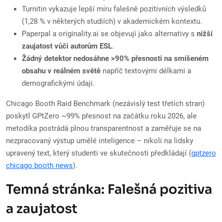
Turnitin vykazuje lepší míru falešně pozitivních výsledků
(1,28 % v některých studiích) v akademickém kontextu.
Paperpal a originality.ai se objevují jako alternativy s
nižší
zaujatost vůči autorům ESL
.
Žádný detektor nedosáhne >90% přesnosti na smíšeném
obsahu v reálném světě
napříč textovými délkami a
demografickými údaji.
Chicago Booth Raid Benchmark (nezávislý test třetích stran)
poskytl GPtZero ~99% přesnost na začátku roku 2026, ale
metodika postrádá plnou transparentnost a zaměřuje se na
nezpracovaný výstup umělé inteligence – nikoli na lidsky
upravený text, který studenti ve skutečnosti předkládají (
gptzero
chicago booth news
).
Temná stránka: Falešná pozitiva
a zaujatost