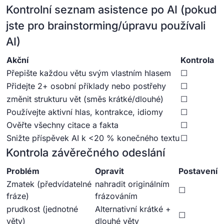
Kontrolní seznam asistence po AI (pokud
jste pro brainstorming/úpravu používali
AI)
Akční
Kontrola
Přepište každou větu svým vlastním hlasem
☐
Přidejte 2+ osobní příklady nebo postřehy
☐
změnit strukturu vět (směs krátké/dlouhé)
☐
Používejte aktivní hlas, kontrakce, idiomy
☐
Ověřte všechny citace a fakta
☐
Snižte příspěvek AI k <20 % konečného textu
☐
Kontrola závěrečného odeslání
Problém
Opravit
Postavení
Zmatek (předvídatelné
nahradit originálním
☐
fráze)
frázováním
prudkost (jednotné
Alternativní krátké +
☐
věty)
dlouhé věty