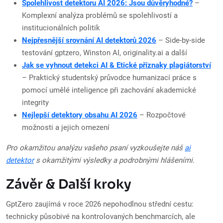
Spolehlivost detektoru AI 2026: Jsou důvěryhodné?
–
Komplexní analýza problémů se spolehlivostí a
institucionálních politik
Nejpřesnější srovnání AI detektorů 2026
– Side-by-side
testování gptzero, Winston AI, originality.ai a další
Jak se vyhnout detekci AI & Etické příznaky plagiátorství
– Praktický studentský průvodce humanizací práce s
pomocí umělé inteligence při zachování akademické
integrity
Nejlepší detektory obsahu AI 2026
– Rozpočtové
možnosti a jejich omezení
Pro okamžitou analýzu vašeho psaní vyzkoušejte náš
ai
detektor
s okamžitými výsledky a podrobnými hlášeními.
Závěr & Další kroky
GptZero zaujímá v roce 2026 nepohodlnou střední cestu:
technicky působivé na kontrolovaných benchmarcích, ale