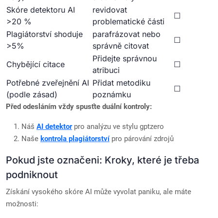
Skóre detektoru AI
revidovat
☐
>20 %
problematické části
Plagiátorství shoduje
parafrázovat nebo
☐
>5%
správně citovat
Přidejte správnou
Chybějící citace
☐
atribuci
Potřebné zveřejnění AI
Přidat metodiku
☐
(podle zásad)
poznámku
Před odesláním vždy spusťte duální kontroly:
Náš
AI detektor
pro analýzu ve stylu gptzero
Naše
kontrola plagiátorství
pro párování zdrojů
Pokud jste označeni: Kroky, které je třeba
podniknout
Získání vysokého skóre AI může vyvolat paniku, ale máte
možnosti: