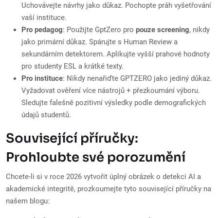
Uchovávejte návrhy jako důkaz. Pochopte práh vyšetřování
vaší instituce.
Pro pedagog
: Použijte GptZero pro
pouze screening
, nikdy
jako primární důkaz. Spárujte s Human Review a
sekundárním detektorem. Aplikujte vyšší prahové hodnoty
pro studenty ESL a krátké texty.
Pro instituce
: Nikdy nenařiďte GPTZERO jako jediný důkaz.
Vyžadovat ověření více nástrojů + přezkoumání výboru.
Sledujte falešně pozitivní výsledky podle demografických
údajů studentů.
Související příručky:
Prohloubte své porozumění
Chcete-li si v roce 2026 vytvořit úplný obrázek o detekci AI a
akademické integritě, prozkoumejte tyto související příručky na
našem blogu: