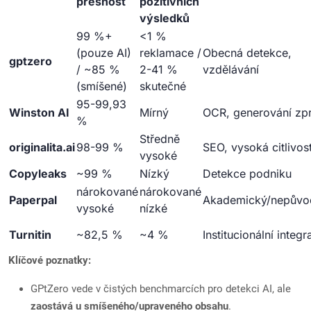
přesnost
pozitivních
výsledků
99 %+
<1 %
(pouze AI)
reklamace /
Obecná detekce,
gptzero
/ ~85 %
2-41 %
vzdělávání
(smíšené)
skutečné
95-99,93
Winston AI
Mírný
OCR, generování zp
%
Středně
originalita.ai
98-99 %
SEO, vysoká citlivos
vysoké
Copyleaks
~99 %
Nízký
Detekce podniku
nárokované
nárokované
Paperpal
Akademický/nepůvo
vysoké
nízké
Turnitin
~82,5 %
~4 %
Institucionální integr
Klíčové poznatky:
GPtZero vede v čistých benchmarcích pro detekci AI, ale
zaostává u smíšeného/upraveného obsahu
.