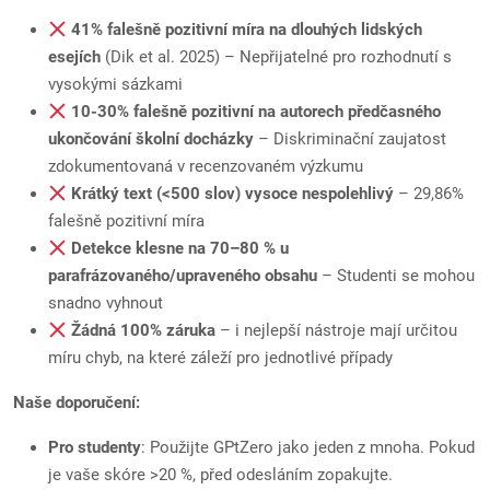
41% falešně pozitivní míra na dlouhých lidských
esejích
(Dik et al. 2025) – Nepřijatelné pro rozhodnutí s
vysokými sázkami
10-30% falešně pozitivní na autorech předčasného
ukončování školní docházky
– Diskriminační zaujatost
zdokumentovaná v recenzovaném výzkumu
Krátký text (<500 slov) vysoce nespolehlivý
– 29,86%
falešně pozitivní míra
Detekce klesne na 70–80 % u
parafrázovaného/upraveného obsahu
– Studenti se mohou
snadno vyhnout
Žádná 100% záruka
– i nejlepší nástroje mají určitou
míru chyb, na které záleží pro jednotlivé případy
Naše doporučení:
Pro studenty
: Použijte GPtZero jako jeden z mnoha. Pokud
je vaše skóre >20 %, před odesláním zopakujte.