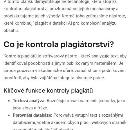
V tomto článku demystifikujeme technologii, která stojí za
kontrolou plagiátorství, prozkoumáme jejich mechanismy a
prodiskutujeme jejich výhody. Kromě toho zdůrazníme nástroje,
které kombinují plagiát a detekci AI pro komplexní analýzu
obsahu.
Co je kontrola plagiátorství?
Kontrola plagiátů je softwarový nástroj, který analyzuje text, aby
identifikoval podobnosti s jiným publikovaným materiálem. Je
široce používán v akademické sféře, žurnalistice a podnikovém
prostředí, aby byla zajištěna integrita písemné práce.
Klíčové funkce kontroly plagiátů
Textová analýza:
Rozděluje obsah na menší jednotky, jako
jsou slova a fráze.
Porovnání databáze:
Porovnává vstupní text s rozsáhlými
databázemi, včetně akademických prací, webových stránek
a proprietárních úložišť obsahu.