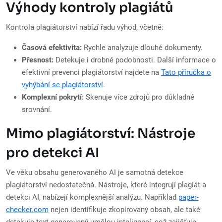
Výhody kontroly plagiátů
Kontrola plagiátorství nabízí řadu výhod, včetně:
Časová efektivita:
Rychle analyzuje dlouhé dokumenty.
Přesnost:
Detekuje i drobné podobnosti. Další informace o
efektivní prevenci plagiátorství najdete na
Tato příručka o
vyhýbání se plagiátorství
.
Komplexní pokrytí:
Skenuje více zdrojů pro důkladné
srovnání.
Mimo plagiátorství: Nástroje
pro detekci AI
Ve věku obsahu generovaného AI je samotná detekce
plagiátorství nedostatečná. Nástroje, které integrují plagiát a
detekci AI, nabízejí komplexnější analýzu. Například
paper-
checker.com
nejen identifikuje zkopírovaný obsah, ale také