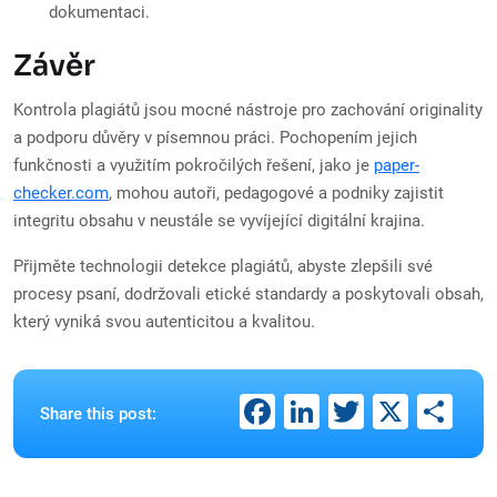
dokumentaci.
Závěr
Kontrola plagiátů jsou mocné nástroje pro zachování originality
a podporu důvěry v písemnou práci. Pochopením jejich
funkčnosti a využitím pokročilých řešení, jako je
paper-
checker.com
, mohou autoři, pedagogové a podniky zajistit
integritu obsahu v neustále se vyvíjející digitální krajina.
Přijměte technologii detekce plagiátů, abyste zlepšili své
procesy psaní, dodržovali etické standardy a poskytovali obsah,
který vyniká svou autenticitou a kvalitou.
Facebook
LinkedIn
Twitter
X
Sh
Share this post: