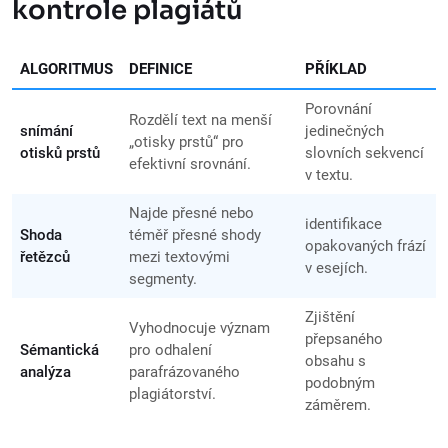
kontrole plagiátů
ALGORITMUS
DEFINICE
PŘÍKLAD
Porovnání
Rozdělí text na menší
snímání
jedinečných
„otisky prstů“ pro
otisků prstů
slovních sekvencí
efektivní srovnání.
v textu.
Najde přesné nebo
identifikace
Shoda
téměř přesné shody
opakovaných frází
řetězců
mezi textovými
v esejích.
segmenty.
Zjištění
Vyhodnocuje význam
přepsaného
Sémantická
pro odhalení
obsahu s
analýza
parafrázovaného
podobným
plagiátorství.
záměrem.