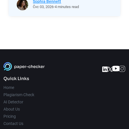
Sophia Bennett
Čvc
03,
2026
4 minutes read
Quick Links
Home
Plagiarism Check
AI Detector
About Us
Pricing
Contact Us