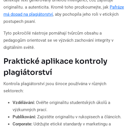
detekuje text generovaný umělou inteligencí, což zajišťuje
originalitu. a autenticita. Kromě toho prozkoumejte, jak
Pafráze
má dopad na plagiátorství
, aby pochopila jeho roli v etických
postupech psaní.
Tyto pokročilé nástroje pomáhají tvůrcům obsahu a
pedagogům orientovat se ve výzvách zachování integrity v
digitálním světě.
Praktické aplikace kontroly
plagiátorství
Kontrola plagiátorství jsou široce používána v různých
sektorech:
Vzdělávání:
Ověřte originalitu studentských úkolů a
výzkumných prací.
Publikování:
Zajistěte originalitu v rukopisech a článcích.
Corporate:
Udržujte etické standardy v marketingu a