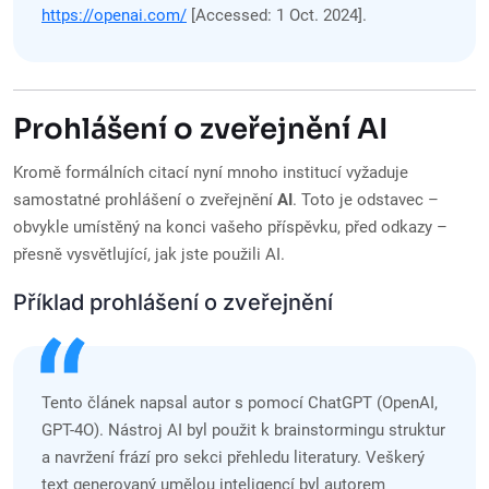
https://openai.com/
[Accessed: 1 Oct. 2024].
Prohlášení o zveřejnění AI
Kromě formálních citací nyní mnoho institucí vyžaduje
samostatné prohlášení o zveřejnění
AI
. Toto je odstavec –
obvykle umístěný na konci vašeho příspěvku, před odkazy –
přesně vysvětlující, jak jste použili AI.
Příklad prohlášení o zveřejnění
Tento článek napsal autor s pomocí ChatGPT (OpenAI,
GPT-4O). Nástroj AI byl použit k brainstormingu struktur
a navržení frází pro sekci přehledu literatury. Veškerý
text generovaný umělou inteligencí byl autorem