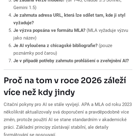
Je zadána verze modelu?
(GPT-4O, Claude 3.5 Sonnet,
Gemini 1.5)
Je zahrnuta adresa URL, která lze sdílet tam, kde ji styl
vyžaduje?
Je výzva popsána ve formátu MLA?
(MLA vyžaduje výzvu
jako název)
Je AI vyloučena z chicagské bibliografie?
(pouze
poznámky pod čarou)
Je v případě potřeby zahrnuto prohlášení o zveřejnění AI?
Proč na tom v roce 2026 záleží
více než kdy jindy
Citační pokyny pro AI se stále vyvíjejí. APA a MLA od roku 2023
několikrát aktualizovaly svá doporučení a pravděpodobně více
změn, protože použití AI se stane standardním v akademické
práci. Základní principy zůstávají stabilní, ale detaily
formátování se posouvají.