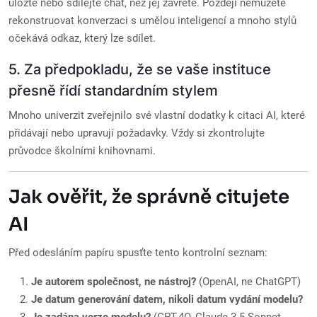
uložte nebo sdílejte chat, než jej zavřete. Později nemůžete
rekonstruovat konverzaci s umělou inteligencí a mnoho stylů
očekává odkaz, který lze sdílet.
5. Za předpokladu, že se vaše instituce
přesně řídí standardním stylem
Mnoho univerzit zveřejnilo své vlastní dodatky k citaci AI, které
přidávají nebo upravují požadavky. Vždy si zkontrolujte
průvodce školními knihovnami.
Jak ověřit, že správně citujete
AI
Před odesláním papíru spusťte tento kontrolní seznam:
Je autorem společnost, ne nástroj?
(OpenAI, ne ChatGPT)
Je datum generování datem, nikoli datum vydání modelu?