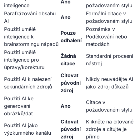
Ano
inteligence
požadovaném stylu
Parafrázování obsahu
Formální citace v
Ano
AI
požadovaném stylu
Použití umělé
Poznámka v
Pouze
inteligence k
Poděkování nebo
odhalení
brainstormingu nápadů
metodách
Použití umělé
Žádná
Standardní procesní
inteligence pro
citace
nástroj
úpravy/korekturu
Citovat
Použití AI k nalezení
Nikdy neuvádějte AI
původní
sekundárních zdrojů
jako zdroj důkazů
zdroj
Použití AI ke
Citace v
generování
Ano
požadovaném stylu
obrázků/dat
Citovat
Klikněte na citované
Použití AI jako
původní
zdroje a citujte je
výzkumného kanálu
zdroj
přímo