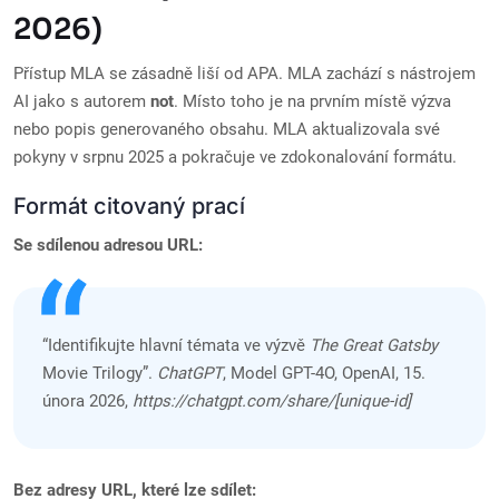
2026)
Přístup MLA se zásadně liší od APA. MLA zachází s nástrojem
AI jako s autorem
not
. Místo toho je na prvním místě výzva
nebo popis generovaného obsahu. MLA aktualizovala své
pokyny v srpnu 2025 a pokračuje ve zdokonalování formátu.
Formát citovaný prací
Se sdílenou adresou URL:
“Identifikujte hlavní témata ve výzvě
The Great Gatsby
Movie Trilogy”.
ChatGPT
, Model GPT-4O, OpenAI, 15.
února 2026,
https://chatgpt.com/share/[unique-id]
Bez adresy URL, které lze sdílet: