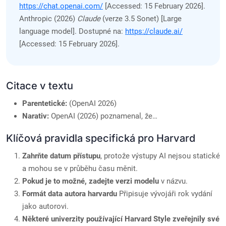
https://chat.openai.com/
[Accessed: 15 February 2026].
Anthropic (2026)
Claude
(verze 3.5 Sonet) [Large
language model]. Dostupné na:
https://claude.ai/
[Accessed: 15 February 2026].
Citace v textu
Parentetické:
(OpenAI 2026)
Narativ:
OpenAI (2026) poznamenal, že…
Klíčová pravidla specifická pro Harvard
Zahrňte datum přístupu
, protože výstupy AI nejsou statické
a mohou se v průběhu času měnit.
Pokud je to možné, zadejte verzi modelu
v názvu.
Formát data autora harvardu
Připisuje vývojáři rok vydání
jako autorovi.
Některé univerzity používající Harvard Style zveřejnily své