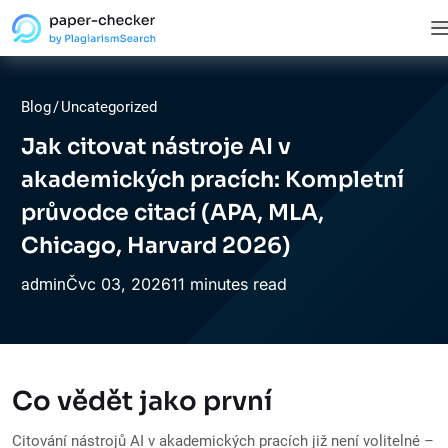
Blog
/
Uncategorized
Jak citovat nástroje AI v
akademických pracích: Kompletní
průvodce citací (APA, MLA,
Chicago, Harvard 2026)
Čvc
03,
2026
11 minutes read
admin
Co vědět jako první
Citování nástrojů AI v akademických pracích již není volitelné –