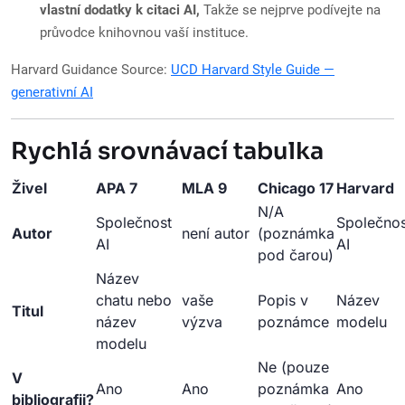
vlastní dodatky k citaci AI,
Takže se nejprve podívejte na
průvodce knihovnou vaší instituce.
Harvard Guidance Source:
UCD Harvard Style Guide —
generativní AI
Rychlá srovnávací tabulka
Živel
APA 7
MLA 9
Chicago 17
Harvard
N/A
Společnost
Společnos
Autor
není autor
(poznámka
AI
AI
pod čarou)
Název
chatu nebo
vaše
Popis v
Název
Titul
název
výzva
poznámce
modelu
modelu
Ne (pouze
V
Ano
Ano
poznámka
Ano
bibliografii?