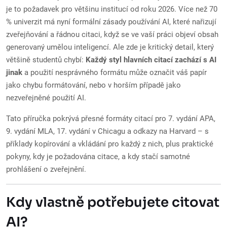
je to požadavek pro většinu institucí od roku 2026. Více než 70
% univerzit má nyní formální zásady používání AI, které nařizují
zveřejňování a řádnou citaci, když se ve vaší práci objeví obsah
generovaný umělou inteligencí. Ale zde je kritický detail, který
většině studentů chybí:
Každý styl hlavních citací zachází s AI
jinak
a použití nesprávného formátu může označit váš papír
jako chybu formátování, nebo v horším případě jako
nezveřejněné použití AI.
Tato příručka pokrývá přesné formáty citací pro 7. vydání APA,
9. vydání MLA, 17. vydání v Chicagu a odkazy na Harvard – s
příklady kopírování a vkládání pro každý z nich, plus praktické
pokyny, kdy je požadována citace, a kdy stačí samotné
prohlášení o zveřejnění.
Kdy vlastně potřebujete citovat
AI?