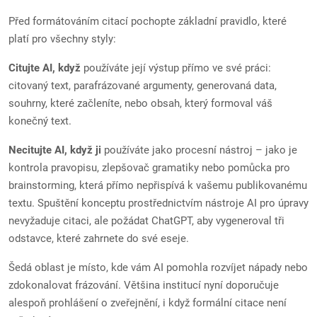
Před formátováním citací pochopte základní pravidlo, které
platí pro všechny styly:
Citujte AI, když
používáte její výstup přímo ve své práci:
citovaný text, parafrázované argumenty, generovaná data,
souhrny, které začleníte, nebo obsah, který formoval váš
konečný text.
Necitujte AI, když ji
používáte jako procesní nástroj – jako je
kontrola pravopisu, zlepšovač gramatiky nebo pomůcka pro
brainstorming, která přímo nepřispívá k vašemu publikovanému
textu. Spuštění konceptu prostřednictvím nástroje AI pro úpravy
nevyžaduje citaci, ale požádat ChatGPT, aby vygeneroval tři
odstavce, které zahrnete do své eseje.
Šedá oblast je místo, kde vám AI pomohla rozvíjet nápady nebo
zdokonalovat frázování. Většina institucí nyní doporučuje
alespoň prohlášení o zveřejnění, i když formální citace není