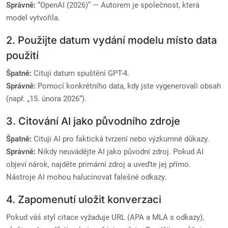
Správně:
“OpenAI (2026)” — Autorem je společnost, která
model vytvořila.
2. Použijte datum vydání modelu místo data
použití
Špatně:
Cituji datum spuštění GPT-4.
Správně:
Pomocí konkrétního data, kdy jste vygenerovali obsah
(např. „15. února 2026“).
3. Citování AI jako původního zdroje
Špatně:
Cituji AI pro faktická tvrzení nebo výzkumné důkazy.
Správně:
Nikdy neuvádějte AI jako původní zdroj. Pokud AI
objeví nárok, najděte primární zdroj a uveďte jej přímo.
Nástroje AI mohou halucinovat falešné odkazy.
4. Zapomenutí uložit konverzaci
Pokud váš styl citace vyžaduje URL (APA a MLA s odkazy),