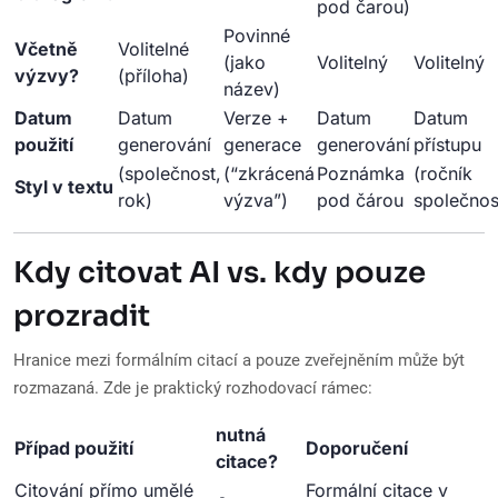
pod čarou)
Povinné
Včetně
Volitelné
(jako
Volitelný
Volitelný
výzvy?
(příloha)
název)
Datum
Datum
Verze +
Datum
Datum
použití
generování
generace
generování
přístupu
(společnost,
(“zkrácená
Poznámka
(ročník
Styl v textu
rok)
výzva”)
pod čárou
společnos
Kdy citovat AI vs. kdy pouze
prozradit
Hranice mezi formálním citací a pouze zveřejněním může být
rozmazaná. Zde je praktický rozhodovací rámec:
nutná
Případ použití
Doporučení
citace?
Citování přímo umělé
Formální citace v