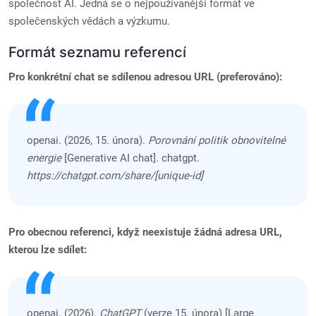
společnost AI. Jedná se o nejpoužívanější formát ve
společenských vědách a výzkumu.
Formát seznamu referencí
Pro konkrétní chat se sdílenou adresou URL (preferováno):
openai. (2026, 15. února).
Porovnání politik obnovitelné
energie
[Generative AI chat]. chatgpt.
https://chatgpt.com/share/[unique-id]
Pro obecnou referenci, když neexistuje žádná adresa URL,
kterou lze sdílet:
openai. (2026).
ChatGPT
(verze 15. února) [Large