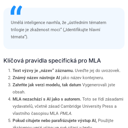
Umělá inteligence navrhla, že „ústředním tématem
trilogie je zkaženost moci“ („Identifikujte hlavní
témata“).
Klíčová pravidla specifická pro MLA
Text výzvy je „název“ záznamu.
Uveďte jej do uvozovek.
Známý název nástroje AI
jako název kontejneru.
Zahrňte jak verzi modelu, tak datum
Vygenerovali jste
obsah.
MLA nezachází s AI jako s autorem.
Toto se řídí zásadami
vydavatelů, včetně zásad Cambridge University Press a
vlastního časopisu MLA
PMLA
.
Pokud citujete nebo parafrázujete výstup AI,
Použijte
zkrácenou verzi výzvy ve své citaci v textu.