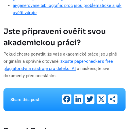
ai-generované bibliografie: proč jsou problematické a jak
ověřit zdroje
Jste připraveni ověřit svou
akademickou práci?
Pokud chcete potvrdit, že vaše akademické práce jsou plně
originální a správně citované,
zkuste paper-checker’s free
plagiátorství a nástroje pro detekci AI
a naskenujte své
dokumenty před odesláním.
Facebook
LinkedIn
Twitter
X
Sh
Share this post: