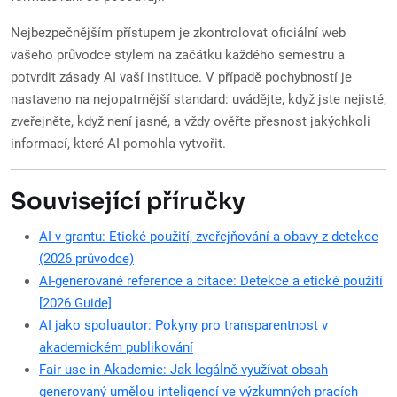
Nejbezpečnějším přístupem je zkontrolovat oficiální web
vašeho průvodce stylem na začátku každého semestru a
potvrdit zásady AI vaší instituce. V případě pochybností je
nastaveno na nejopatrnější standard: uvádějte, když jste nejisté,
zveřejněte, když není jasné, a vždy ověřte přesnost jakýchkoli
informací, které AI pomohla vytvořit.
Související příručky
AI v grantu: Etické použití, zveřejňování a obavy z detekce
(2026 průvodce)
AI-generované reference a citace: Detekce a etické použití
[2026 Guide]
AI jako spoluautor: Pokyny pro transparentnost v
akademickém publikování
Fair use in Akademie: Jak legálně využívat obsah
generovaný umělou inteligencí ve výzkumných pracích