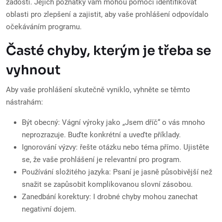
žádostí. Jejich poznatky vám mohou pomoci identifikovat
oblasti pro zlepšení a zajistit, aby vaše prohlášení odpovídalo
očekáváním programu.
Časté chyby, kterým je třeba se
vyhnout
Aby vaše prohlášení skutečně vyniklo, vyhněte se těmto
nástrahám:
Být obecný: Vágní výroky jako „Jsem dříč“ o vás mnoho
neprozrazuje. Buďte konkrétní a uveďte příklady.
Ignorování výzvy: řešte otázku nebo téma přímo. Ujistěte
se, že vaše prohlášení je relevantní pro program.
Používání složitého jazyka: Psaní je jasně působivější než
snažit se zapůsobit komplikovanou slovní zásobou.
Zanedbání korektury: I drobné chyby mohou zanechat
negativní dojem.