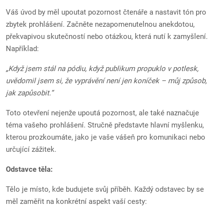
Váš úvod by měl upoutat pozornost čtenáře a nastavit tón pro
zbytek prohlášení. Začněte nezapomenutelnou anekdotou,
překvapivou skutečností nebo otázkou, která nutí k zamyšlení.
Například:
„Když jsem stál na pódiu, když publikum propuklo v potlesk,
uvědomil jsem si, že vyprávění není jen koníček – můj způsob,
jak zapůsobit.“
Toto otevření nejenže upoutá pozornost, ale také naznačuje
téma vašeho prohlášení. Stručně představte hlavní myšlenku,
kterou prozkoumáte, jako je vaše vášeň pro komunikaci nebo
určující zážitek.
Odstavce těla:
Tělo je místo, kde budujete svůj příběh. Každý odstavec by se
měl zaměřit na konkrétní aspekt vaší cesty: