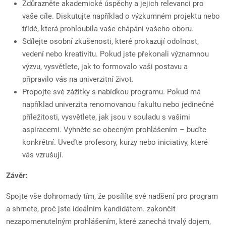
Zdůrazněte akademické úspěchy a jejich relevanci pro
vaše cíle. Diskutujte například o výzkumném projektu nebo
třídě, která prohloubila vaše chápání vašeho oboru.
Sdílejte osobní zkušenosti, které prokazují odolnost,
vedení nebo kreativitu. Pokud jste překonali významnou
výzvu, vysvětlete, jak to formovalo vaši postavu a
připravilo vás na univerzitní život.
Propojte své zážitky s nabídkou programu. Pokud má
například univerzita renomovanou fakultu nebo jedinečné
příležitosti, vysvětlete, jak jsou v souladu s vašimi
aspiracemi. Vyhněte se obecným prohlášením – buďte
konkrétní. Uveďte profesory, kurzy nebo iniciativy, které
vás vzrušují.
Závěr:
Spojte vše dohromady tím, že posílíte své nadšení pro program
a shrnete, proč jste ideálním kandidátem. zakončit
nezapomenutelným prohlášením, které zanechá trvalý dojem,