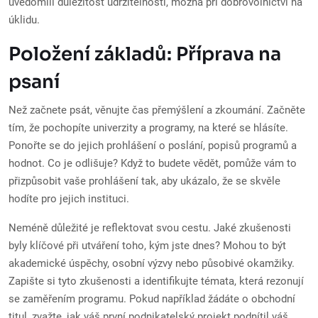
uvědomili důležitost udržitelnosti, možná při dobrovolnictví na
úklidu.
Položení základů: Příprava na
psaní
Než začnete psát, věnujte čas přemýšlení a zkoumání. Začněte
tím, že pochopíte univerzity a programy, na které se hlásíte.
Ponořte se do jejich prohlášení o poslání, popisů programů a
hodnot. Co je odlišuje? Když to budete vědět, pomůže vám to
přizpůsobit vaše prohlášení tak, aby ukázalo, že se skvěle
hodíte pro jejich instituci.
Neméně důležité je reflektovat svou cestu. Jaké zkušenosti
byly klíčové při utváření toho, kým jste dnes? Mohou to být
akademické úspěchy, osobní výzvy nebo působivé okamžiky.
Zapište si tyto zkušenosti a identifikujte témata, která rezonují
se zaměřením programu. Pokud například žádáte o obchodní
titul, zvažte, jak váš první podnikatelský projekt podnítil váš