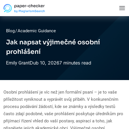
Blog
/
Academic Guidance
Jak napsat výjimečné osobní
prohlášení
Dub
10,
2026
7 minutes read
Emily Grant
Osobní prohlášení je víc než jen formální psaní – je to vaše
příležitost vyniknout a vyprávět svůj příběh. V konkurenčním
procesu podávání žádostí, kde se známky a výsledky testů
často zdají podobné, vaše prohlášení poskytuje úředníkům pro
přijímací řízení vhled do vaší postavy, aspirací a toho, jak
přispějete jejich akademické obci. Výjimečné osobní