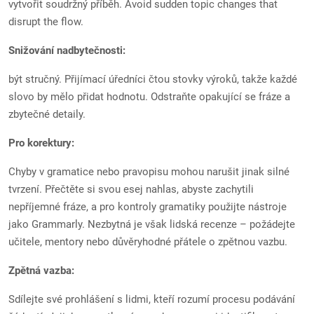
vytvořit soudržný příběh. Avoid sudden topic changes that
disrupt the flow.
Snižování nadbytečnosti:
být stručný. Přijímací úředníci čtou stovky výroků, takže každé
slovo by mělo přidat hodnotu. Odstraňte opakující se fráze a
zbytečné detaily.
Pro korektury:
Chyby v gramatice nebo pravopisu mohou narušit jinak silné
tvrzení. Přečtěte si svou esej nahlas, abyste zachytili
nepříjemné fráze, a pro kontroly gramatiky použijte nástroje
jako Grammarly. Nezbytná je však lidská recenze – požádejte
učitele, mentory nebo důvěryhodné přátele o zpětnou vazbu.
Zpětná vazba:
Sdílejte své prohlášení s lidmi, kteří rozumí procesu podávání