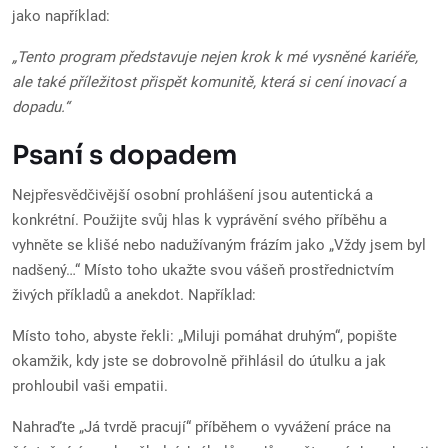
jako například:
„Tento program představuje nejen krok k mé vysněné kariéře,
ale také příležitost přispět komunitě, která si cení inovací a
dopadu.“
Psaní s dopadem
Nejpřesvědčivější osobní prohlášení jsou autentická a
konkrétní. Použijte svůj hlas k vyprávění svého příběhu a
vyhněte se klišé nebo nadužívaným frázím jako „Vždy jsem byl
nadšený…“ Místo toho ukažte svou vášeň prostřednictvím
živých příkladů a anekdot. Například:
Místo toho, abyste řekli: „Miluji pomáhat druhým“, popište
okamžik, kdy jste se dobrovolně přihlásil do útulku a jak
prohloubil vaši empatii.
Nahraďte „Já tvrdě pracují“ příběhem o vyvážení práce na