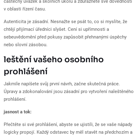
částečný úvazek a školních úkolů a zdůrazněte své dovednosti
v oblasti řízení času.
Autenticita je zásadní. Nesnažte se psát to, co si myslíte, že
chtějí přijímací úředníci slyšet. Cení si upřímnosti a
sebeuvědomění před pokusy zapůsobit přehnanými úspěchy
nebo slovní zásobou.
leštění vašeho osobního
prohlášení
Jakmile napíšete svůj první návrh, začne skutečná práce.
Úpravy a zdokonalování jsou zásadní pro vytvoření naleštěného
prohlášení.
jasnost a tok:
Přečtěte si své prohlášení, abyste se ujistili, že se vaše nápady
logicky propojí. Každý odstavec by měl stavět na předchozím a