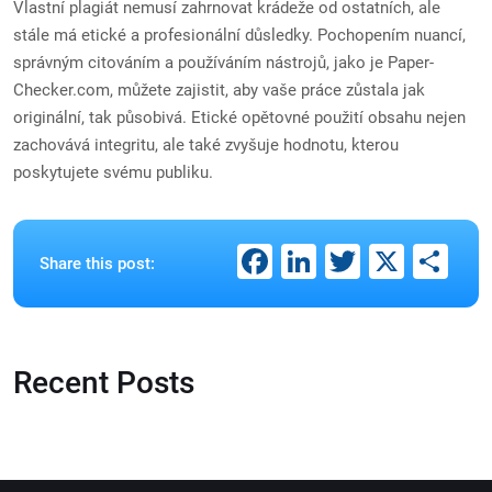
Vlastní plagiát nemusí zahrnovat krádeže od ostatních, ale
stále má etické a profesionální důsledky. Pochopením nuancí,
správným citováním a používáním nástrojů, jako je Paper-
Checker.com, můžete zajistit, aby vaše práce zůstala jak
originální, tak působivá. Etické opětovné použití obsahu nejen
zachovává integritu, ale také zvyšuje hodnotu, kterou
poskytujete svému publiku.
Facebook
LinkedIn
Twitter
X
Sh
Share this post:
Recent Posts