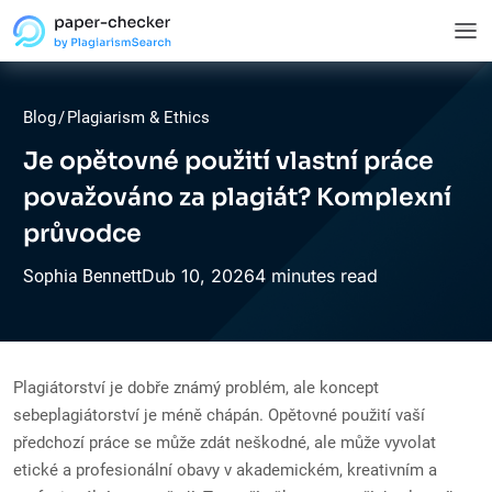
Blog
/
Plagiarism & Ethics
Je opětovné použití vlastní práce
považováno za plagiát? Komplexní
průvodce
Dub
10,
2026
4 minutes read
Sophia Bennett
Plagiátorství je dobře známý problém, ale koncept
sebeplagiátorství je méně chápán. Opětovné použití vaší
předchozí práce se může zdát neškodné, ale může vyvolat
etické a profesionální obavy v akademickém, kreativním a