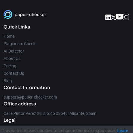
Quick Links
Home
Plagiarism Check
AI Detector
About Us
Pricing
Contact Us
Blog
Contact Information
support@paper-checker.com
Office address
Calle Pintor Pérez Gil 2, b.46 03540, Alicante, Spain
Legal
This website uses cookies to enhance the user experience.
Learn