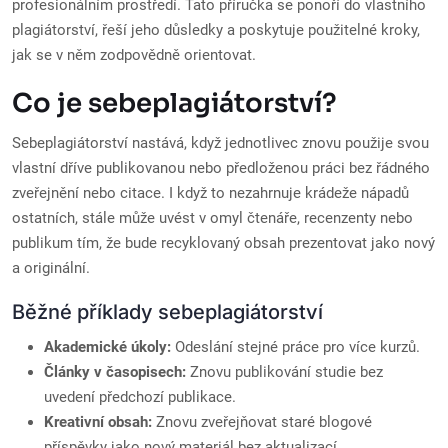
profesionálním prostředí. Tato příručka se ponoří do vlastního
plagiátorství, řeší jeho důsledky a poskytuje použitelné kroky,
jak se v něm zodpovědně orientovat.
Co je sebeplagiátorství?
Sebeplagiátorství nastává, když jednotlivec znovu použije svou
vlastní dříve publikovanou nebo předloženou práci bez řádného
zveřejnění nebo citace. I když to nezahrnuje krádeže nápadů
ostatních, stále může uvést v omyl čtenáře, recenzenty nebo
publikum tím, že bude recyklovaný obsah prezentovat jako nový
a originální.
Běžné příklady sebeplagiátorství
Akademické úkoly:
Odeslání stejné práce pro více kurzů.
Články v časopisech:
Znovu publikování studie bez
uvedení předchozí publikace.
Kreativní obsah:
Znovu zveřejňovat staré blogové
příspěvky jako nový materiál bez aktualizací.