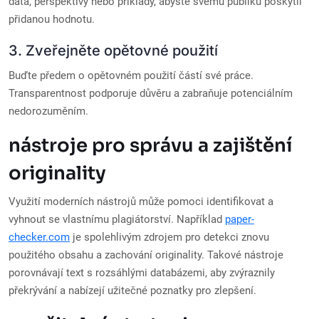
data, perspektivy nebo příklady, abyste svému publiku poskytli
přidanou hodnotu.
3. Zveřejněte opětovné použití
Buďte předem o opětovném použití částí své práce.
Transparentnost podporuje důvěru a zabraňuje potenciálním
nedorozuměním.
nástroje pro správu a zajištění
originality
Využití moderních nástrojů může pomoci identifikovat a
vyhnout se vlastnímu plagiátorství. Například
paper-
checker.com
je spolehlivým zdrojem pro detekci znovu
použitého obsahu a zachování originality. Takové nástroje
porovnávají text s rozsáhlými databázemi, aby zvýraznily
překrývání a nabízejí užitečné poznatky pro zlepšení.