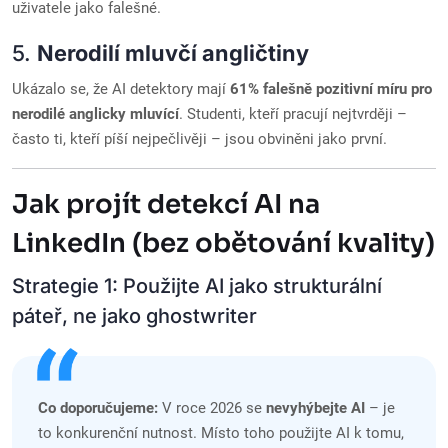
uživatele jako falešné.
5.
Nerodilí mluvčí angličtiny
Ukázalo se, že AI detektory mají
61% falešně pozitivní míru pro
nerodilé anglicky mluvící
. Studenti, kteří pracují nejtvrději –
často ti, kteří píší nejpečlivěji – jsou obviněni jako první.
Jak projít detekcí AI na
LinkedIn (bez obětování kvality)
Strategie 1: Použijte AI jako strukturální
páteř, ne jako ghostwriter
Co doporučujeme:
V roce 2026 se
nevyhýbejte AI
– je
to konkurenční nutnost. Místo toho použijte AI k tomu,