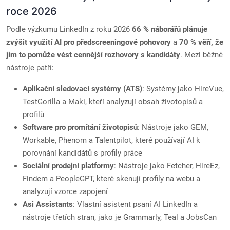
roce 2026
Podle výzkumu LinkedIn z roku 2026
66 % náborářů plánuje
zvýšit využití AI pro předscreeningové pohovory
a
70 % věří, že
jim to pomůže vést cennější rozhovory s kandidáty
. Mezi běžné
nástroje patří:
Aplikační sledovací systémy (ATS)
: Systémy jako HireVue,
TestGorilla a Maki, kteří analyzují obsah životopisů a
profilů
Software pro promítání životopisů
: Nástroje jako GEM,
Workable, Phenom a Talentpilot, které používají AI k
porovnání kandidátů s profily práce
Sociální prodejní platformy
: Nástroje jako Fetcher, HireEz,
Findem a PeopleGPT, které skenují profily na webu a
analyzují vzorce zapojení
Asi Assistants
: Vlastní asistent psaní AI LinkedIn a
nástroje třetích stran, jako je Grammarly, Teal a JobsCan