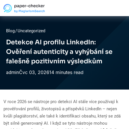
Blog
/
Uncategorized
Detekce AI profilu LinkedIn:
Ověření autenticity a vyhýbání se
falešně pozitivním výsledkům
Čvc
03,
2026
14 minutes read
admin
V roce 2026 se nástroje pro detekci AI stále více používají k
prověřování profilů, životopisů a příspěvků LinkedIn – nejen
kvůli plagiátorství, ale také k identifikaci obsahu, který se zdá
být silně generovaný AI. I když se tyto nástroje mohou