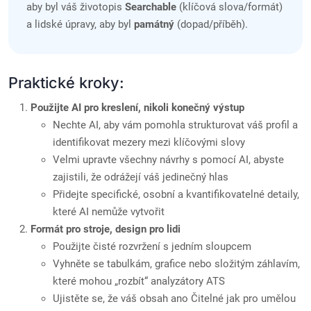
aby byl váš životopis
Searchable
(klíčová slova/formát)
a lidské úpravy, aby byl
památný
(dopad/příběh).
Praktické kroky:
Použijte AI pro kreslení, nikoli konečný výstup
Nechte AI, aby vám pomohla strukturovat váš profil a
identifikovat mezery mezi klíčovými slovy
Velmi upravte všechny návrhy s pomocí AI, abyste
zajistili, že odrážejí váš jedinečný hlas
Přidejte specifické, osobní a kvantifikovatelné detaily,
které AI nemůže vytvořit
Formát pro stroje, design pro lidi
Použijte čisté rozvržení s jedním sloupcem
Vyhněte se tabulkám, grafice nebo složitým záhlavím,
které mohou „rozbít“ analyzátory ATS
Ujistěte se, že váš obsah ano Čitelné jak pro umělou