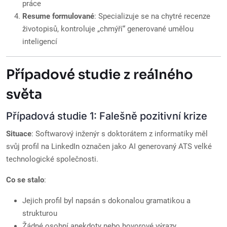
práce
Resume formulované
: Specializuje se na chytré recenze
životopisů, kontroluje „chmýří“ generované umělou
inteligencí
Případové studie z reálného
světa
Případová studie 1: Falešně pozitivní krize
Situace
: Softwarový inženýr s doktorátem z informatiky měl
svůj profil na LinkedIn označen jako AI generovaný ATS velké
technologické společnosti.
Co se stalo
:
Jejich profil byl napsán s dokonalou gramatikou a
strukturou
Žádné osobní anekdoty nebo hovorové výrazy