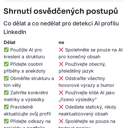
Shrnutí osvědčených postupů
Co dělat a co nedělat pro detekci AI profilu
LinkedIn
Dělat
ne
Použijte AI pro
Spolehněte se pouze na AI
kreslení a strukturu
pro konečný obsah
Přidejte osobní
Používejte obecný,
příběhy a anekdoty
přeleštěný jazyk
Obměňte strukturu a
Odstraňte všechny
tón věty
hovorové výrazy a humor
Zahrňte konkrétní
Používejte klišé AI jako
metriky a výsledky
„řízeno výsledky“
Pravidelně
Odešlete statický, nikdy
aktualizujte svůj profil
neaktualizovaný obsah
Přidejte odkazy na
Spoléhejte se pouze na