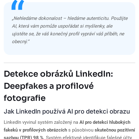
„Nehledáme dokonalost – hledáme autenticitu. Použijte
AI, která vám pomůže uspořádat si myšlenky, ale
ujistěte se, že váš konečný profil vypráví váš příběh, ne
obecný.“
Detekce obrázků LinkedIn:
Deepfakes a profilové
fotografie
Jak LinkedIn používá AI pro detekci obrazu
LinkedIn vyvinul systém založený na
AI pro detekci hlubokých
fakeků v profilových obrázcích
s působivou
skutečnou pozitivní
sazbou (TPR) 98 %
. Systém efektivně identifikuje falešné účty