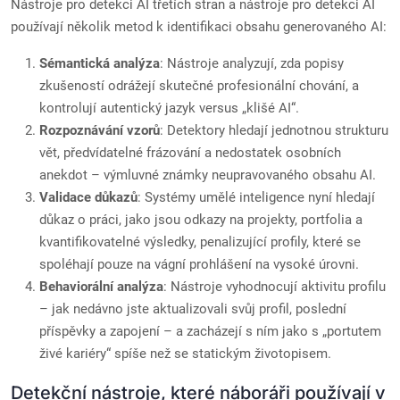
Nástroje pro detekci AI třetích stran a nástroje pro detekci AI
používají několik metod k identifikaci obsahu generovaného AI:
Sémantická analýza
: Nástroje analyzují, zda popisy
zkušeností odrážejí skutečné profesionální chování, a
kontrolují autentický jazyk versus „klišé AI“.
Rozpoznávání vzorů
: Detektory hledají jednotnou strukturu
vět, předvídatelné frázování a nedostatek osobních
anekdot – výmluvné známky neupravovaného obsahu AI.
Validace důkazů
: Systémy umělé inteligence nyní hledají
důkaz o práci, jako jsou odkazy na projekty, portfolia a
kvantifikovatelné výsledky, penalizující profily, které se
spoléhají pouze na vágní prohlášení na vysoké úrovni.
Behaviorální analýza
: Nástroje vyhodnocují aktivitu profilu
– jak nedávno jste aktualizovali svůj profil, poslední
příspěvky a zapojení – a zacházejí s ním jako s „portutem
živé kariéry“ spíše než se statickým životopisem.
Detekční nástroje, které náboráři používají v