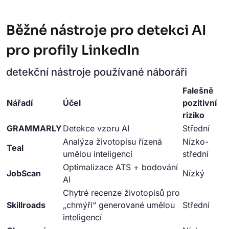
Běžné nástroje pro detekci AI
pro profily LinkedIn
detekční nástroje používané náboráři
Falešně
Nářadí
Účel
pozitivní
riziko
GRAMMARLY
Detekce vzoru AI
Střední
Analýza životopisu řízená
Nízko-
Teal
umělou inteligencí
střední
Optimalizace ATS + bodování
JobScan
Nízký
AI
Chytré recenze životopisů pro
Skillroads
„chmýří“ generované umělou
Střední
inteligencí