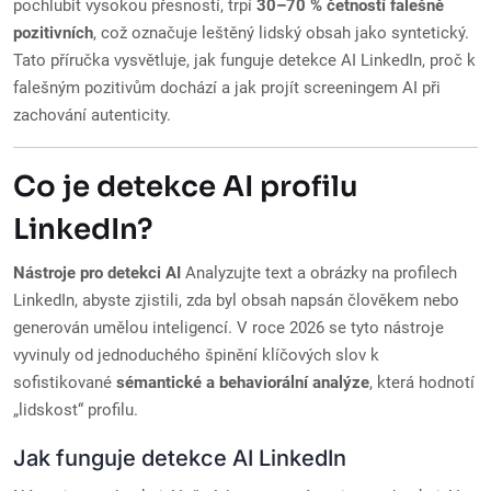
pochlubit vysokou přesností, trpí
30–70 % četností falešně
pozitivních
, což označuje leštěný lidský obsah jako syntetický.
Tato příručka vysvětluje, jak funguje detekce AI LinkedIn, proč k
falešným pozitivům dochází a jak projít screeningem AI při
zachování autenticity.
Co je detekce AI profilu
LinkedIn?
Nástroje pro detekci AI
Analyzujte text a obrázky na profilech
LinkedIn, abyste zjistili, zda byl obsah napsán člověkem nebo
generován umělou inteligencí. V roce 2026 se tyto nástroje
vyvinuly od jednoduchého špinění klíčových slov k
sofistikované
sémantické a behaviorální analýze
, která hodnotí
„lidskost“ profilu.
Jak funguje detekce AI LinkedIn