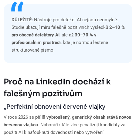
DŮLEŽITÉ:
Nástroje pro detekci AI nejsou neomylné.
Studie ukazují míru falešně pozitivních výsledků
2–10 %
pro obecné detektory AI
, ale až
30–70 % v
profesionálním prostředí
, kde je normou leštěné
strukturované písmo.
Proč na LinkedIn dochází k
falešným pozitivům
„Perfektní obnovení červené vlajky
V roce 2026 se
příliš vybroušený, generický obsah stává novou
červenou vlajkou
. Náboráři stále více penalizují kandidáty za
použití AI k nafouknutí dovedností nebo vytvoření