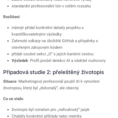
standardní profesionální tón v celém rozsahu
Rozlišení
:
inženýr přidal konkrétní detaily projektu s
kvantifikovatelnými výsledky
Zahrnuté odkazy na úložiště GitHub a příspěvky s
otevřeným zdrojovým kódem
přidali osobní sekci „O“ s jejich kariérní cestou
Výsledek
: Profil prošel detekcí AI a obdržel rozhovory
Případová studie 2: přeleštěný životopis
Situace
: Marketingový profesionál použil AI k vytvoření
životopisu, který byl „dokonalý“, ale obecný.
Co se stalo
:
životopis byl označen pro „nafouknutý“ jazyk
Chyběly konkrétní příklady nebo metriky