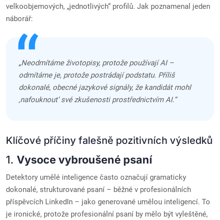
velkoobjemových, „jednotlivých“ profilů. Jak poznamenal jeden
náborář:
„Neodmítáme životopisy, protože používají AI –
odmítáme je, protože postrádají podstatu. Příliš
dokonalé, obecné jazykové signály, že kandidát mohl
‚nafouknout‘ své zkušenosti prostřednictvím AI.“
Klíčové příčiny falešně pozitivních výsledků
1.
Vysoce vybroušené psaní
Detektory umělé inteligence často označují gramaticky
dokonalé, strukturované psaní – běžné v profesionálních
příspěvcích LinkedIn – jako generované umělou inteligencí. To
je ironické, protože profesionální psaní by mělo být vyleštěné,