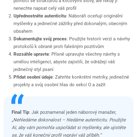
pomoci se strukturou a klíčovými slovy, ale nikdy ji
nenechte napsat celý váš profil
Upřednostněte autenticitu
: Náboráři oceňují originální
myšlenky a jedinečné zážitky před dokonalým, obecným
obsahem
Dokumentujte svůj proces
: Použijte historii verzí a návrhy
protokolů k obraně proti falešným pozitivům
Rozsáhle upravte
: Přísně upravujte všechny návrhy s
umělou inteligencí, abyste zajistili, že odrážejí váš
jedinečný styl psaní
Přidat osobní údaje
: Zahrňte konkrétní metriky, jedinečné
projekty a svůj osobní hlas do sekcí O a zažít
Final Tip
: Jak poznamenal jeden náborový manažer,
„Nehledáme dokonalost – hledáme autenticitu. Použijte
AI, aby vám pomohla uspořádat si myšlenky, ale ujistěte
se, že váš konečný profil vypráví váš příběh.“