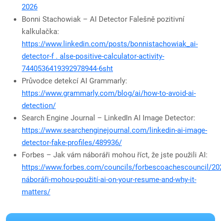
2026
Bonni Stachowiak – AI Detector Falešně pozitivní
kalkulačka:
https://www.linkedin.com/posts/bonnistachowiak_ai-
detector-f . alse-positive-calculator-activity-
7440536419392978944-6sht
Průvodce detekcí AI Grammarly:
https://www.grammarly.com/blog/ai/how-to-avoid-ai-
detection/
Search Engine Journal – LinkedIn AI Image Detector:
https://www.searchenginejournal.com/linkedin-ai-image-
detector-fake-profiles/489936/
Forbes – Jak vám náboráři mohou říct, že jste použili AI:
https://www.forbes.com/councils/forbescoachescouncil/20
náboráři-mohou-použití-ai-on-your-resume-and-why-it-
matters/