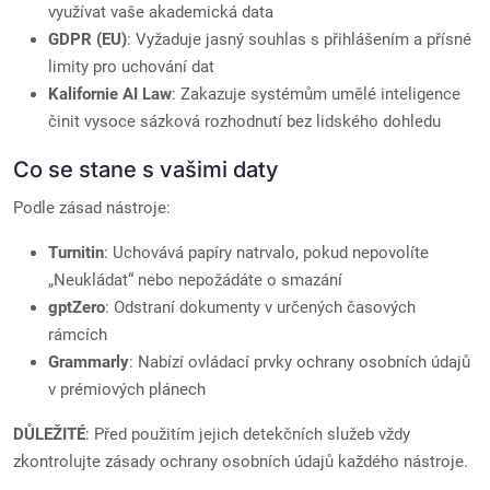
využívat vaše akademická data
GDPR (EU)
: Vyžaduje jasný souhlas s přihlášením a přísné
limity pro uchování dat
Kalifornie AI Law
: Zakazuje systémům umělé inteligence
činit vysoce sázková rozhodnutí bez lidského dohledu
Co se stane s vašimi daty
Podle zásad nástroje:
Turnitin
: Uchovává papíry natrvalo, pokud nepovolíte
„Neukládat“ nebo nepožádáte o smazání
gptZero
: Odstraní dokumenty v určených časových
rámcích
Grammarly
: Nabízí ovládací prvky ochrany osobních údajů
v prémiových plánech
DŮLEŽITÉ
: Před použitím jejich detekčních služeb vždy
zkontrolujte zásady ochrany osobních údajů každého nástroje.