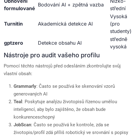
Obnovení
Nízko-
Bodování AI + zpětná vazba
formulované
střední
Vysoká
Turnitin
Akademická detekce AI
(pro
studenty)
středně
gptzero
Detekce obsahu AI
vysoká
Nástroje pro audit vašeho profilu
Pomocí těchto nástrojů před odesláním zkontrolujte svůj
vlastní obsah:
Grammarly
: Často se používá ke skenování vzorů
generovaných AI
Teal
: Poskytuje analýzu životopisů řízenou umělou
inteligencí, aby bylo zajištěno, že obsah bude
konkurenceschopný
JobScan
: Často se používá ke kontrole, zda se
životopis/profil zdá příliš robotický ve srovnání s popisy