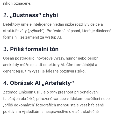
nikoli označené.
2.
„Bustness“ chybí
Detektory umělé inteligence hledají nízké rozdíly v délce a
struktuře věty („výbuch“). Profesionální psaní, které je důsledně
formální, lze zaměnit za výstup AI.
3.
Příliš formální tón
Obsah postrádající hovorové výrazy, humor nebo osobní
anekdoty může spustit detektory AI. Čím formálnější a
generičtější, tím vyšší je falešně pozitivní riziko.
4.
Obrázek AI „Artefakty“
Zatímco LinkedIn usiluje o 99% přesnost při odhalování
falešných obrázků, přirozené variace v lidském osvětlení nebo
„příliš dokonalých“ fotografiích mohou stále vést k falešně
pozitivním výsledkům a nespravedlivě označit skutečné