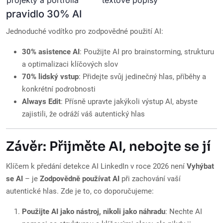
projekty a portfolia
textové popisy
pravidlo 30% AI
Jednoduché vodítko pro zodpovědné použití AI:
30% asistence AI
: Použijte AI pro brainstorming, strukturu
a optimalizaci klíčových slov
70% lidský vstup
: Přidejte svůj jedinečný hlas, příběhy a
konkrétní podrobnosti
Always Edit
: Přísně upravte jakýkoli výstup AI, abyste
zajistili, že odráží váš autentický hlas
Závěr: Přijměte AI, nebojte se jí
Klíčem k předání detekce AI LinkedIn v roce 2026 není
Vyhýbat
se AI
– je
Zodpovědně používat AI
při zachování vaší
autentické hlas. Zde je to, co doporučujeme:
Použijte AI jako nástroj, nikoli jako náhradu
: Nechte AI