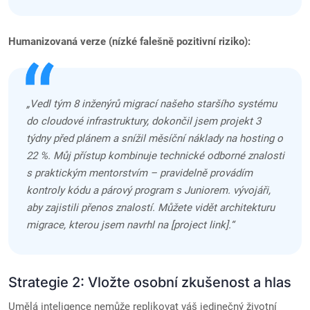
Humanizovaná verze (nízké falešně pozitivní riziko):
„Vedl tým 8 inženýrů migrací našeho staršího systému
do cloudové infrastruktury, dokončil jsem projekt 3
týdny před plánem a snížil měsíční náklady na hosting o
22 %. Můj přístup kombinuje technické odborné znalosti
s praktickým mentorstvím – pravidelně provádím
kontroly kódu a párový program s Juniorem. vývojáři,
aby zajistili přenos znalostí. Můžete vidět architekturu
migrace, kterou jsem navrhl na [project link].“
Strategie 2: Vložte osobní zkušenost a hlas
Umělá inteligence nemůže replikovat váš jedinečný životní