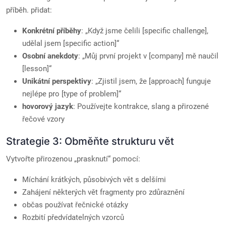
příběh. přidat:
Konkrétní příběhy
: „Když jsme čelili [specific challenge],
udělal jsem [specific action]“
Osobní anekdoty
: „Můj první projekt v [company] mě naučil
[lesson]“
Unikátní perspektivy
: „Zjistil jsem, že [approach] funguje
nejlépe pro [type of problem]“
hovorový jazyk
: Používejte kontrakce, slang a přirozené
řečové vzory
Strategie 3: Obměňte strukturu vět
Vytvořte přirozenou „prasknutí“ pomocí:
Míchání krátkých, působivých vět s delšími
Zahájení některých vět fragmenty pro zdůraznění
občas používat řečnické otázky
Rozbití předvídatelných vzorců