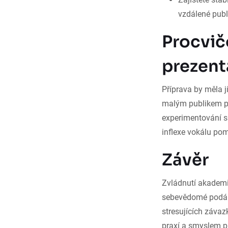
vzdálené publ
Procvič
prezent
Příprava by měla j
malým publikem pr
experimentování s 
inflexe vokálu pom
Závěr
Zvládnutí akademic
sebevědomé podání
stresujících závaz
praxí a smyslem pr