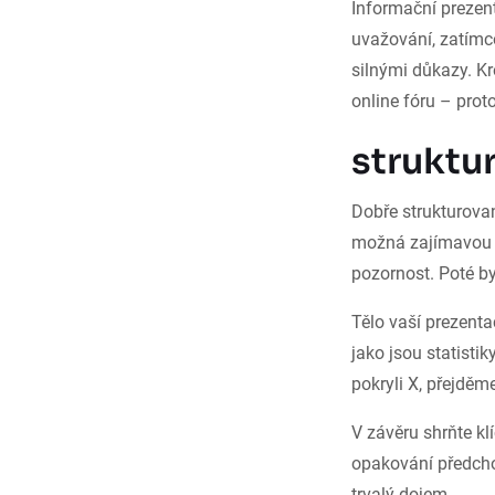
Informační prezent
uvažování, zatímc
silnými důkazy. Kr
online fóru – prot
struktu
Dobře strukturova
možná zajímavou o
pozornost. Poté by
Tělo vaší prezent
jako jsou statistik
pokryli X, přejděm
V závěru shrňte k
opakování předcho
trvalý dojem.