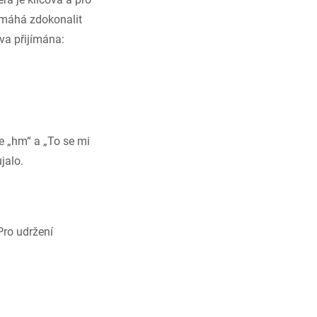
omáhá zdokonalit
va přijímána:
je „hm“ a „To se mi
jalo.
Pro udržení