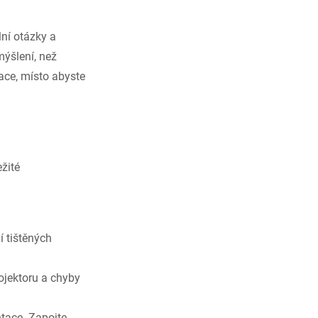
lní otázky a
mýšlení, než
ace, místo abyste
žité
í tištěných
ojektoru a chyby
ntace. Zapojte