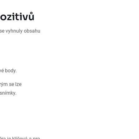
ozitivů
y se vyhnuly obsahu
ové body.
rým se lze
 snímky.
ra je klíčová a pro