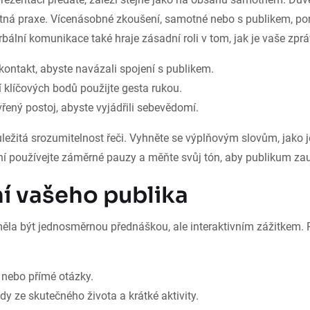
zbytná praxe. Vícenásobné zkoušení, samotné nebo s publikem, p
bální komunikace také hraje zásadní roli v tom, jak je vaše zprá
 kontakt, abyste navázali spojení s publikem.
 klíčových bodů použijte gesta rukou.
řený postoj, abyste vyjádřili sebevědomí.
ůležitá srozumitelnost řeči. Vyhněte se výplňovým slovům, jako 
ění používejte záměrné pauzy a měňte svůj tón, aby publikum zau
í vašeho publika
ěla být jednosměrnou přednáškou, ale interaktivním zážitkem. 
é nebo přímé otázky.
dy ze skutečného života a krátké aktivity.