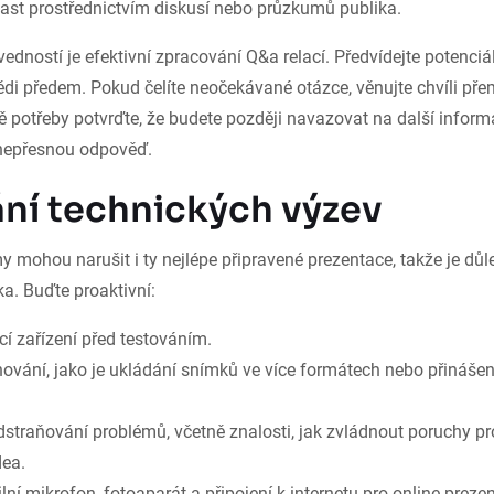
ast prostřednictvím diskusí nebo průzkumů publika.
vedností je efektivní zpracování Q&a relací. Předvídejte potenciá
ědi předem. Pokud čelíte neočekávané otázce, věnujte chvíli pře
ě potřeby potvrďte, že budete později navazovat na další inform
 nepřesnou odpověď.
ní technických výzev
 mohou narušit i ty nejlépe připravené prezentace, takže je důle
ka. Buďte proaktivní:
cí zařízení před testováním.
hování, jako je ukládání snímků ve více formátech nebo přinášen
dstraňování problémů, včetně znalosti, jak zvládnout poruchy pr
dea.
ilní mikrofon, fotoaparát a připojení k internetu pro online preze