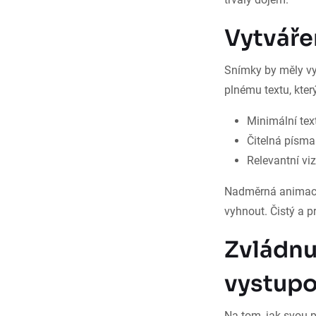
Vytvářen
Snímky by měly vyl
plnému textu, kter
Minimální tex
Čitelná písma
Relevantní viz
Nadměrná animace,
vyhnout. Čistý a p
Zvládnu
vystupo
Na tom, jak svou p