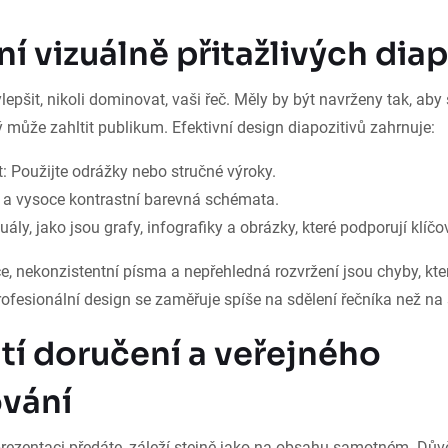
í vizuálně přitažlivých diap
epšit, nikoli dominovat, vaši řeč. Měly by být navrženy tak, ab
ý může zahltit publikum. Efektivní design diapozitivů zahrnuje:
t: Použijte odrážky nebo stručné výroky.
 a vysoce kontrastní barevná schémata.
uály, jako jsou grafy, infografiky a obrázky, které podporují klíč
 nekonzistentní písma a nepřehledná rozvržení jsou chyby, kte
rofesionální design se zaměřuje spíše na sdělení řečníka než na
tí doručení a veřejného
vání
rezentaci předáte, záleží stejně jako na obsahu samotném. Důvě