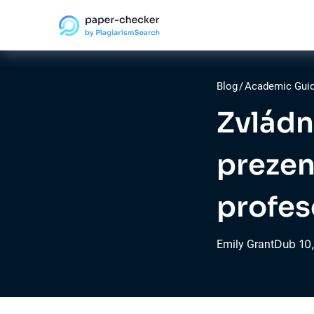
Blog
/
Academic Gui
Zvládn
prezen
profes
Dub
10
Emily Grant