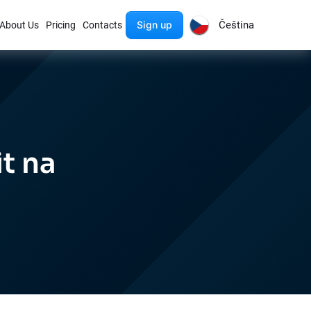
Sign up
Čeština
About Us
Pricing
Contacts
it na