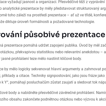
ace vyžadují jasnost a organizaci. Přesvědčivé těží z vyprávění
o analytické prezentace by měly představovat strukturovaný a
omě toho záleží na prostředí prezentace – ať už ve třídě, konfe
ože diktuje úroveň formálnosti a požadované technologie.
rování působivé prezentace
ná prezentace pomáhá udržet zapojení publika. Úvod by měl za
tázkou, překvapivou statistikou nebo relevantní anekdotou – 
 jasné prohlášení teze mělo nastínit klíčové body.
ace by mělo logicky sekvenovat hlavní argumenty a zahrnovat p
y, příklady a citace. Techniky signpostování, jako jsou fráze jak
e k Y“, pomáhají posluchačům zůstat zaujatí a sledovat tok náp
líčové body a nabídněte přesvědčivé závěrečné prohlášení. Nam
zího obsahu zakončete podnětnou otázkou nebo výzvou k akci,