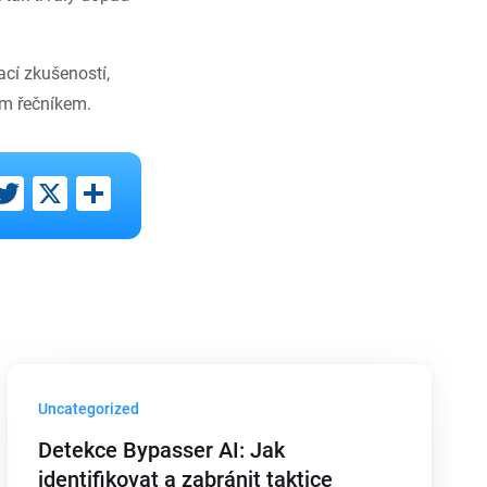
ací zkušeností,
ím řečníkem.
ebook
inkedIn
Twitter
X
Share
Uncategorized
Detekce Bypasser AI: Jak
identifikovat a zabránit taktice