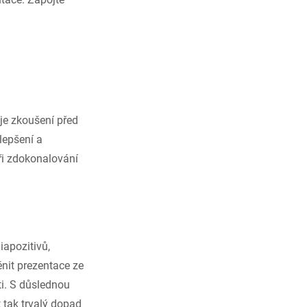
uje zkoušení před
lepšení a
ři zdokonalování
iapozitivů,
nit prezentace ze
ti. S důslednou
 tak trvalý dopad