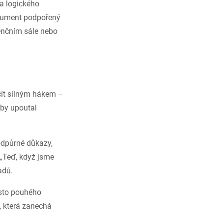
 a logického
rgument podpořený
renčním sále nebo
čít silným hákem –
aby upoutal
odpůrné důkazy,
o „Teď, když jsme
adů.
ísto pouhého
 která zanechá