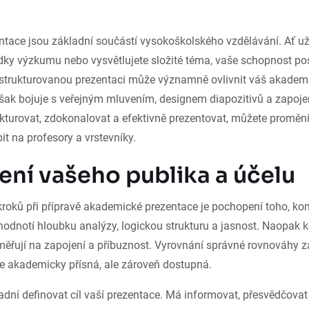
tace jsou základní součástí vysokoškolského vzdělávání. Ať už 
edky výzkumu nebo vysvětlujete složité téma, vaše schopnost po
strukturovanou prezentaci může významně ovlivnit váš akadem
ak bojuje s veřejným mluvením, designem diapozitivů a zapoje
ukturovat, zdokonalovat a efektivně prezentovat, můžete proměnit 
it na profesory a vrstevníky.
ní vašeho publika a účelu
kroků při přípravě akademické prezentace je pochopení toho, ko
hodnotí hloubku analýzy, logickou strukturu a jasnost. Naopak 
ěřují na zapojení a příbuznost. Vyrovnání správné rovnováhy zaj
e akademicky přísná, ale zároveň dostupná.
adní definovat cíl vaší prezentace. Má informovat, přesvědčova