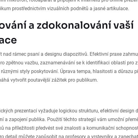
ikum prostřednictvím vizuálních podnětů a jasné artikulace.
ování a zdokonalování vaší
ace
ít nad rámec psaní a designu diapozitivů. Efektivní praxe zahrn
o zpětnou vazbu, zaznamenávání se k identifikaci oblastí pro z
různými styly poskytování. Úprava tempa, hlasitosti a důrazu p
áhá vytvořit poutavější zážitek pro publikum.
kých prezentací vyžaduje logickou strukturu, efektivní design d
 a zapojení publika. Použití těchto strategií vám umožní přemě
ků na příležitosti předvést své znalosti a komunikační schopnos
o detail můžete zapůsobit na profesory a vrstevníky a zanechat