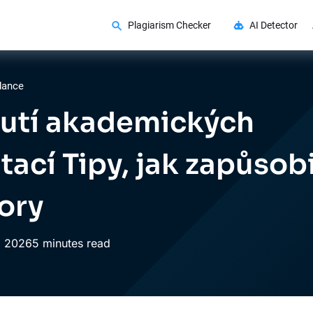
Plagiarism Checker
AI Detector
dance
utí akademických
tací Tipy, jak zapůsob
ory
,
2026
5 minutes read