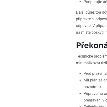
Podporujte úč
Další důležitou do
připravte si odpov
odpovíte. V případ
na místě poskytli
Překoná
Technické problémy
minimalizovat rizi
Před prezenta
Mít plán zálo
poznámek.
Příprava na o
přehrávání vi
Zajistěte stab