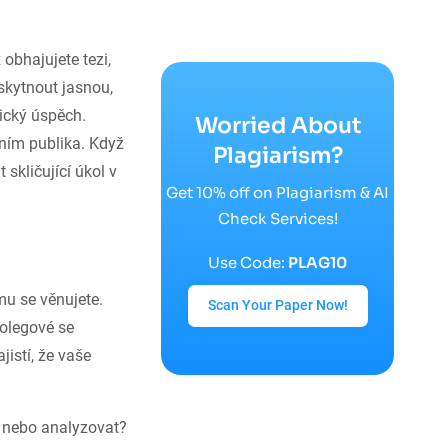
obhajujete tezi,
skytnout jasnou,
ický úspěch.
Worried About
ním publika. Když
Plagiarism?
skličující úkol v
Get 10% off on Plagiarism & AI
Check Services!
Use Code:
PLAG10
mu se věnujete.
Scan Your Paper Now!
kolegové se
istí, že vaše
t nebo analyzovat?