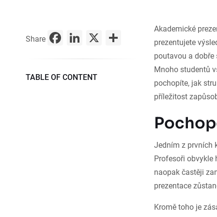
Akademické prezen
Facebook
LinkedIn
X
Share
Share
prezentujete výsl
poutavou a dobře 
Mnoho studentů vš
TABLE OF CONTENT
pochopíte, jak str
příležitost zapůsob
Pochope
Jedním z prvních 
Profesoři obvykle 
naopak častěji zam
prezentace zůstan
Kromě toho je zás