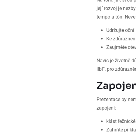
její rozvoj je ne
tempo a tón. Never
Udržujte oční
Ke zdůraznění
Zaujměte otev
Navíc je životně d
líbí“, pro zdůrazn
Zapojen
Prezentace by nem
zapojení:
klást řečnick
Zahrňte příkla