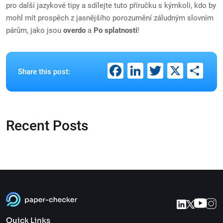
pro další jazykové tipy a sdílejte tuto příručku s kýmkoli, kdo by
mohl mít prospěch z jasnějšího porozumění záludným slovním
párům, jako jsou
overdo
a
Po splatnosti
!
Facebook
LinkedIn
Twitter
X
Sh
Share this post:
Recent Posts
Quick Links