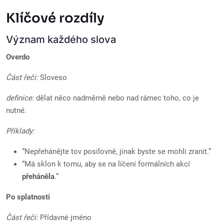
Klíčové rozdíly
Význam každého slova
Overdo
Část řeči:
Sloveso
definice:
dělat něco nadměrně nebo nad rámec toho, co je
nutné.
Příklady:
“Nepřehánějte to
v posilovně, jinak byste se mohli zranit.”
“Má sklon k tomu, aby se na líčení formálních akcí
přeháněla
.”
Po splatnosti
Část řeči:
Přídavné jméno