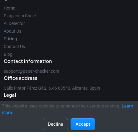
Home
Plagiarism Check
AI Detector
About Us
Pricing
Contact Us
Blog
Contact Information
support@paper-checker.com
Office address
Calle Pintor Pérez Gil 2, b.46 03540, Alicante, Spain
Legal
This website uses cookies to enhance the user experience.
Learn
more
© 2026 Paper-Checker.com
Decline
Accept