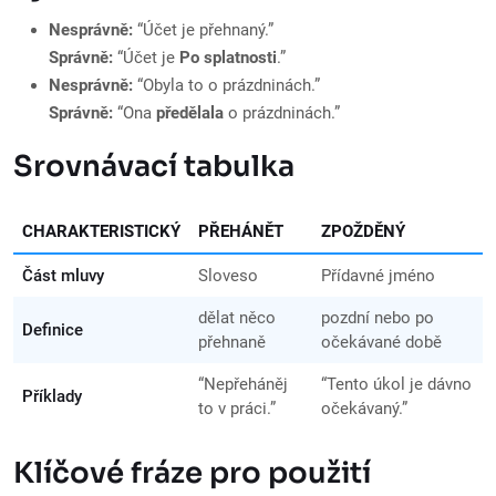
Nesprávně:
“Účet je přehnaný.”
Správně:
“Účet je
Po splatnosti
.”
Nesprávně:
“Obyla to o prázdninách.”
Správně:
“Ona
předělala
o prázdninách.”
Srovnávací tabulka
CHARAKTERISTICKÝ
PŘEHÁNĚT
ZPOŽDĚNÝ
Část mluvy
Sloveso
Přídavné jméno
dělat něco
pozdní nebo po
Definice
přehnaně
očekávané době
“Nepřeháněj
“Tento úkol je dávno
Příklady
to v práci.”
očekávaný.”
Klíčové fráze pro použití