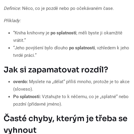
Definice:
Něco, co je pozdě nebo po očekávaném čase.
Příklady:
“Kniha knihovny je
po splatnosti
; měli byste ji okamžitě
vrátit.”
“Jeho povýšení bylo dlouho
po splatnosti
, vzhledem k jeho
tvrdé práci.”
Jak si zapamatovat rozdíl?
overdo:
Myslete na „dělat“ příliš mnoho, protože je to akce
(sloveso).
Po splatnosti:
Vztahujte to k něčemu, co je „splatné“ nebo
pozdní (přídavné jméno).
Časté chyby, kterým je třeba se
vyhnout