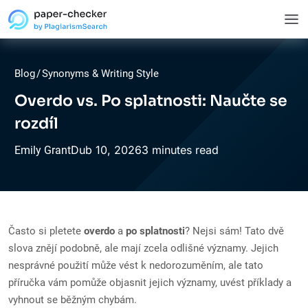
Blog
/
Synonyms & Writing Style
Overdo vs. Po splatnosti: Naučte se
rozdíl
Dub
10,
2026
3 minutes read
Emily Grant
Často si pletete
overdo
a
po splatnosti
? Nejsi sám! Tato dvě
slova znějí podobně, ale mají zcela odlišné významy. Jejich
nesprávné použití může vést k nedorozuměním, ale tato
příručka vám pomůže objasnit jejich významy, uvést příklady a
vyhnout se běžným chybám.