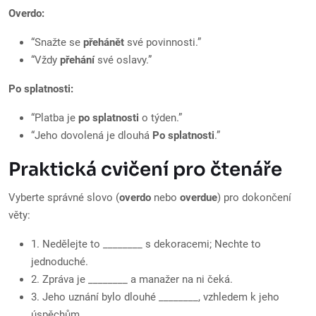
Overdo:
“Snažte se
přehánět
své povinnosti.”
“Vždy
přehání
své oslavy.”
Po splatnosti:
“Platba je
po splatnosti
o týden.”
“Jeho dovolená je dlouhá
Po splatnosti
.”
Praktická cvičení pro čtenáře
Vyberte správné slovo (
overdo
nebo
overdue
) pro dokončení
věty:
1. Nedělejte to ________ s dekoracemi; Nechte to
jednoduché.
2. Zpráva je ________ a manažer na ni čeká.
3. Jeho uznání bylo dlouhé ________, vzhledem k jeho
úspěchům.