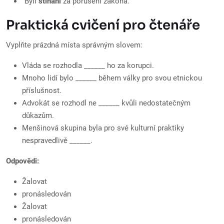
“Byli
stíháni
za porušení zákona.”
Praktická cvičení pro čtenáře
Vyplňte prázdná místa správným slovem:
Vláda se rozhodla ______ ho za korupci.
Mnoho lidí bylo ______ během války pro svou etnickou
příslušnost.
Advokát se rozhodl ne ______ kvůli nedostatečným
důkazům.
Menšinová skupina byla pro své kulturní praktiky
nespravedlivě ______.
Odpovědi:
Žalovat
pronásledován
Žalovat
pronásledován