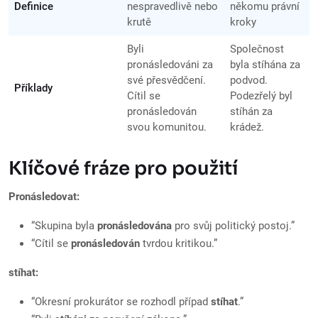
Definice
nespravedlivě nebo
někomu právní
krutě
kroky
Byli
Společnost
pronásledováni za
byla stíhána za
své přesvědčení.
podvod.
Příklady
Cítil se
Podezřelý byl
pronásledován
stíhán za
svou komunitou.
krádež.
Klíčové fráze pro použití
Pronásledovat:
“Skupina byla
pronásledována
pro svůj politický postoj.”
“Cítil se
pronásledován
tvrdou kritikou.”
stíhat:
“Okresní prokurátor se rozhodl případ
stíhat
.”