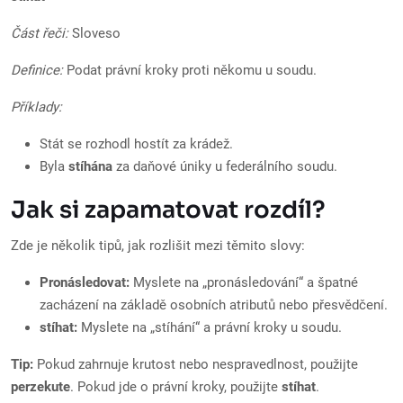
Část řeči:
Sloveso
Definice:
Podat právní kroky proti někomu u soudu.
Příklady:
Stát se rozhodl hostít za krádež.
Byla
stíhána
za daňové úniky u federálního soudu.
Jak si zapamatovat rozdíl?
Zde je několik tipů, jak rozlišit mezi těmito slovy:
Pronásledovat:
Myslete na „pronásledování“ a špatné
zacházení na základě osobních atributů nebo přesvědčení.
stíhat:
Myslete na „stíhání“ a právní kroky u soudu.
Tip:
Pokud zahrnuje krutost nebo nespravedlnost, použijte
perzekute
. Pokud jde o právní kroky, použijte
stíhat
.