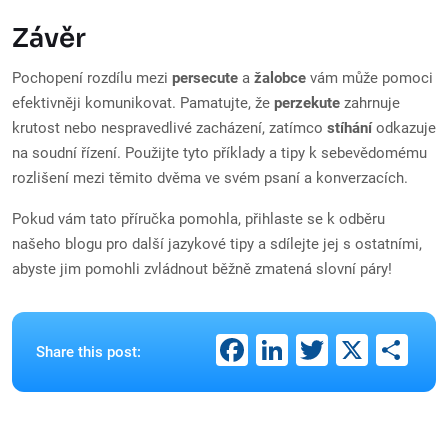
Závěr
Pochopení rozdílu mezi
persecute
a
žalobce
vám může pomoci
efektivněji komunikovat. Pamatujte, že
perzekute
zahrnuje
krutost nebo nespravedlivé zacházení, zatímco
stíhání
odkazuje
na soudní řízení. Použijte tyto příklady a tipy k sebevědomému
rozlišení mezi těmito dvěma ve svém psaní a konverzacích.
Pokud vám tato příručka pomohla, přihlaste se k odběru
našeho blogu pro další jazykové tipy a sdílejte jej s ostatními,
abyste jim pomohli zvládnout běžně zmatená slovní páry!
Facebook
LinkedIn
Twitter
X
Sh
Share this post: