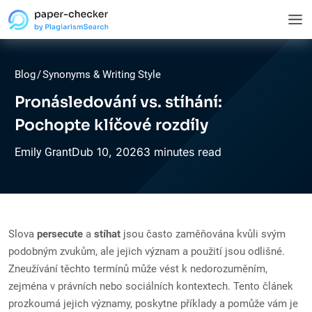
Blog
/
Synonyms & Writing Style
Pronásledování vs. stíhání:
Pochopte klíčové rozdíly
Dub
10,
2026
3 minutes read
Emily Grant
Slova
persecute
a
stíhat
jsou často zaměňována kvůli svým
podobným zvukům, ale jejich význam a použití jsou odlišné.
Zneužívání těchto termínů může vést k nedorozuměním,
zejména v právních nebo sociálních kontextech. Tento článek
prozkoumá jejich významy, poskytne příklady a pomůže vám je