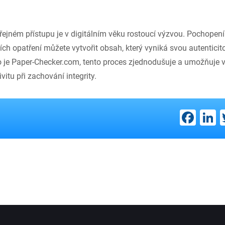
eřejném přístupu je v digitálním věku rostoucí výzvou. Pochopen
ních opatření můžete vytvořit obsah, který vyniká svou autentici
ko je Paper-Checker.com, tento proces zjednodušuje a umožňuje 
vitu při zachování integrity.
Fac
L