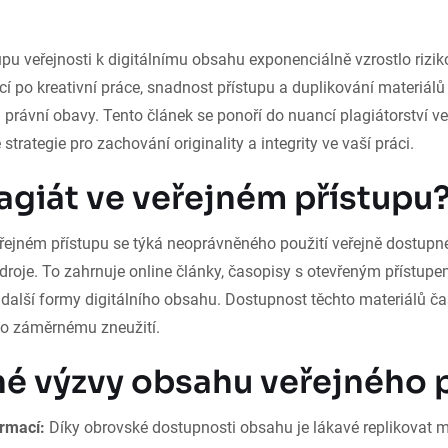
upu veřejnosti k digitálnímu obsahu exponenciálně vzrostlo riziko
 po kreativní práce, snadnost přístupu a duplikování materiálů
právní obavy. Tento článek se ponoří do nuancí plagiátorství v
 strategie pro zachování originality a integrity ve vaší práci.
lagiát ve veřejném přístupu
veřejném přístupu se týká neoprávněného použití veřejně dostup
roje. To zahrnuje online články, časopisy s otevřeným přístupe
a další formy digitálního obsahu. Dostupnost těchto materiálů ča
 záměrnému zneužití.
é výzvy obsahu veřejného 
rmací:
Díky obrovské dostupnosti obsahu je lákavé replikovat 