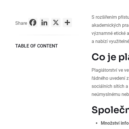
S rozšířením příst
Facebook
LinkedIn
X
Share
Share
akademických prací
významné etické a 
a nabízí využitelné
TABLE OF CONTENT
Co je p
Plagiátorství ve 
řádného uvedení zd
sociálních sítích 
neúmyslnému nebo
Společn
Množství info