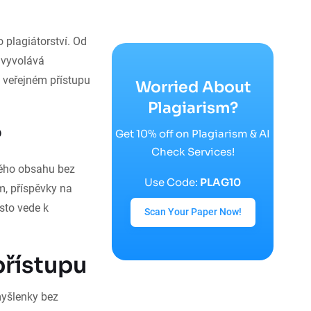
 plagiátorství. Od
 vyvolává
e veřejném přístupu
Worried About
Plagiarism?
?
Get 10% off on Plagiarism & AI
Check Services!
ného obsahu bez
Use Code:
PLAG10
m, příspěvky na
sto vede k
Scan Your Paper Now!
přístupu
myšlenky bez