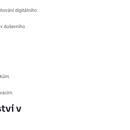
tování digitálního
áv duševního
zkům.
ovacím.
tví v