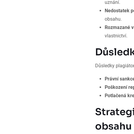
uznání.
Nedostatek p
obsahu.
Rozmazané vla
vlastnictví.
Důsledk
Důsledky plagiátor
Právní sankc
Poškození re
Potlačená kre
Strategi
obsahu 