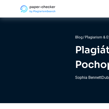
Blog
/
Plagiarism & E
Plagiá
Pochop
Dub
Sophia Bennett