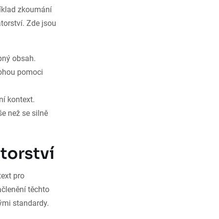
říklad zkoumání
torství. Zde jsou
upný obsah.
hou pomoci
í kontext.
e než se silně
torství
text pro
členění těchto
kými standardy.