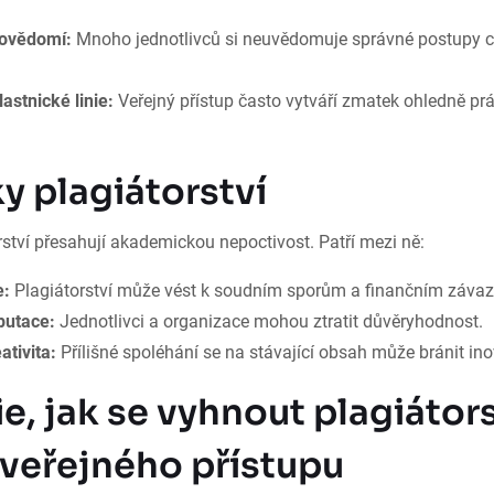
ovědomí:
Mnoho jednotlivců si neuvědomuje správné postupy ci
stnické linie:
Veřejný přístup často vytváří zmatek ohledně pr
y plagiátorství
ství přesahují akademickou nepoctivost. Patří mezi ně:
e:
Plagiátorství může vést k soudním sporům a finančním záva
putace:
Jednotlivci a organizace mohou ztratit důvěryhodnost.
ativita:
Přílišné spoléhání se na stávající obsah může bránit in
e, jak se vyhnout plagiátors
veřejného přístupu