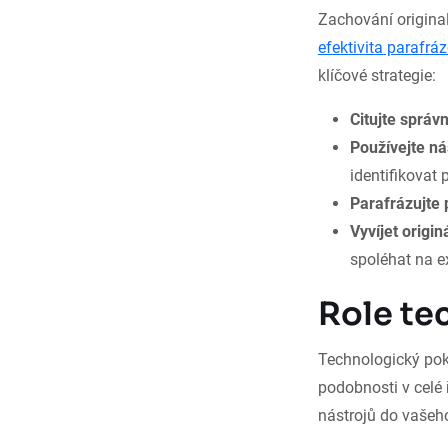
Zachování origina
efektivita parafrá
klíčové strategie:
Citujte správ
Používejte ná
identifikovat 
Parafrázujte
Vyvíjet origin
spoléhat na ex
Role tec
Technologický pokr
podobnosti v celé
nástrojů do vašeho