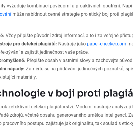
lity vyžaduje kombinaci povědomí a proaktivních opatření. Nap
zování
může nabídnout cenné strategie pro etický boj proti plagiá
ně:
Vždy připište původní zdroj informací, a to i za veřejně příst
stroje pro detekci plagiátů:
Nástroje jako
paper-checker.com
mo
překrývání a zajistit jedinečnost vaše práce.
 promyšleně:
Přepište obsah vlastními slovy a zachovejte původn
ální nápady:
Zaměřte se na přidávání jedinečných poznatků, spíš
istující materiály.
hnologie v boji proti plagiá
ok zefektivnil detekci plagiátorství. Moderní nástroje analyzují 
 řadě zdrojů, včetně obsahu generovaného umělou inteligencí. Za
 pracovního postupu zajišťuje jak originalitu, tak soulad s etic