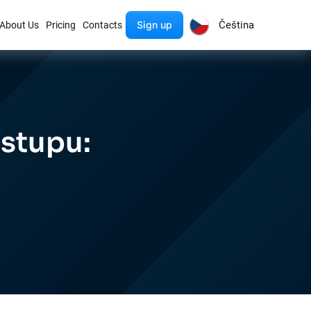
Sign up
Čeština
About Us
Pricing
Contacts
ístupu: