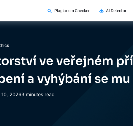
Plagiarism Checker
AI Detector
thics
torství ve veřejném př
ení a vyhýbání se mu
10,
2026
3 minutes read