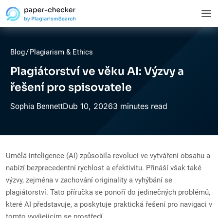
Blog
/
Plagiarism & Ethics
Plagiátorství ve věku AI: Výzvy a
řešení pro spisovatele
Dub
10,
2026
3 minutes read
Sophia Bennett
Umělá inteligence (AI) způsobila revoluci ve vytváření obsahu a
nabízí bezprecedentní rychlost a efektivitu. Přináší však také
výzvy, zejména v zachování originality a vyhýbání se
plagiátorství. Tato příručka se ponoří do jedinečných problémů,
které AI představuje, a poskytuje praktická řešení pro navigaci v
tomto vyvíjejícím se prostředí.