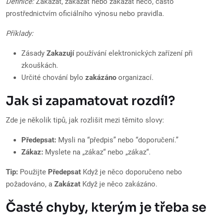
Definice:
Zakázat, zakázat nebo zakázat něco, často
prostřednictvím oficiálního výnosu nebo pravidla.
Příklady:
Zásady
Zakazují
používání elektronických zařízení při
zkouškách.
Určité chování bylo
zakázáno
organizací.
Jak si zapamatovat rozdíl?
Zde je několik tipů, jak rozlišit mezi těmito slovy:
Předepsat:
Mysli na “předpis” nebo “doporučení.”
Zákaz:
Myslete na „zákaz“ nebo „zákaz“.
Tip:
Použijte
Předepsat
Když je něco doporučeno nebo
požadováno, a
Zakázat
Když je něco zakázáno.
Časté chyby, kterým je třeba se