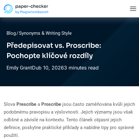
Blog
/
Synonyms & Writing Style
Předepisovat vs. Proscribe:
Pochopte klíčové rozdíly
Dub
10,
2026
3 minutes read
Emily Grant
Slova
Prescribe
a
Proscribe
jsou často zaměňována kvůli jejich
podobnému pravopisu a výslovnosti. Jejich významy jsou však
odlišné a závislé na kontextu. Tento článek objasní jejich
definice, poskytne praktické příklady a nabídne tipy pro správné
použití.