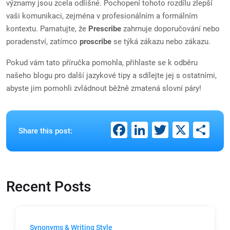
významy jsou zcela odlišné. Pochopení tohoto rozdílu zlepší
vaši komunikaci, zejména v profesionálním a formálním
kontextu. Pamatujte, že
Prescribe
zahrnuje doporučování nebo
poradenství, zatímco
proscribe
se týká zákazu nebo zákazu.
Pokud vám tato příručka pomohla, přihlaste se k odběru
našeho blogu pro další jazykové tipy a sdílejte jej s ostatními,
abyste jim pomohli zvládnout běžně zmatená slovní páry!
Facebook
LinkedIn
Twitter
X
Sh
Share this post:
Recent Posts
Synonyms & Writing Style