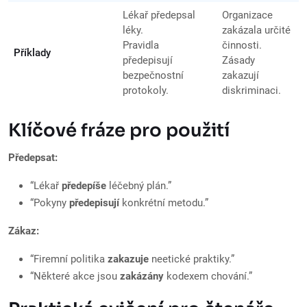
Lékař předepsal
Organizace
léky.
zakázala určité
Pravidla
činnosti.
Příklady
předepisují
Zásady
bezpečnostní
zakazují
protokoly.
diskriminaci.
Klíčové fráze pro použití
Předepsat:
“Lékař
předepíše
léčebný plán.”
“Pokyny
předepisují
konkrétní metodu.”
Zákaz:
“Firemní politika
zakazuje
neetické praktiky.”
“Některé akce jsou
zakázány
kodexem chování.”