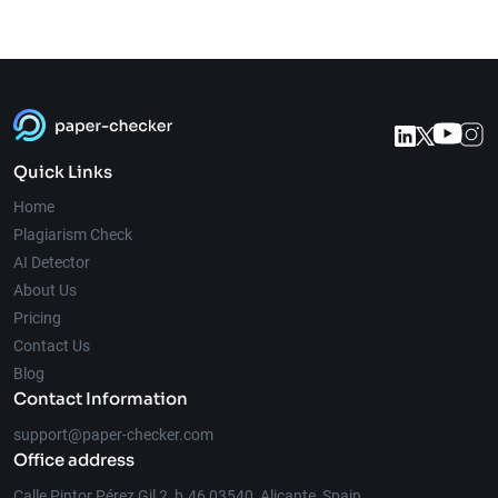
Quick Links
Home
Plagiarism Check
AI Detector
About Us
Pricing
Contact Us
Blog
Contact Information
support@paper-checker.com
Office address
Calle Pintor Pérez Gil 2, b.46 03540, Alicante, Spain