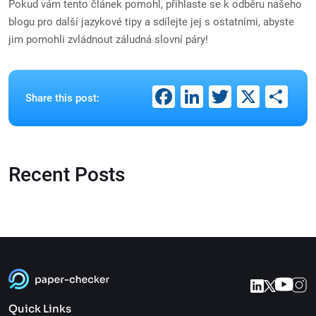
Pokud vám tento článek pomohl, přihlaste se k odběru našeho
blogu pro další jazykové tipy a sdílejte jej s ostatními, abyste
jim pomohli zvládnout záludná slovní páry!
Facebook
LinkedIn
Twitter
X
Sh
Share this post:
Recent Posts
Quick Links