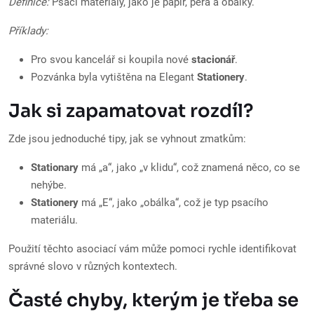
Definice:
Psací materiály, jako je papír, pera a obálky.
Příklady:
Pro svou kancelář si koupila nové
stacionář
.
Pozvánka byla vytištěna na Elegant
Stationery
.
Jak si zapamatovat rozdíl?
Zde jsou jednoduché tipy, jak se vyhnout zmatkům:
Stationary
má „a“, jako „v klidu“, což znamená něco, co se
nehýbe.
Stationery
má „E“, jako „obálka“, což je typ psacího
materiálu.
Použití těchto asociací vám může pomoci rychle identifikovat
správné slovo v různých kontextech.
Časté chyby, kterým je třeba se