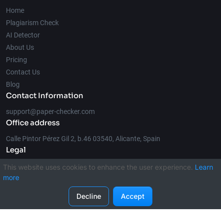
Home
Plagiarism Check
AI Detector
About Us
Pricing
Contact Us
Blog
Contact Information
support@paper-checker.com
Office address
Calle Pintor Pérez Gil 2, b.46 03540, Alicante, Spain
Legal
This website uses cookies to enhance the user experience.
Learn
more
© 2026 Paper-Checker.com
Decline
Accept