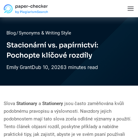
Blog
/
Synonyms & Writing Style
Stacionární vs. papírnictví:
Pochopte klíčové rozdíly
Dub
10,
2026
3 minutes read
Emily Grant
Slova
Stationary
a
Stationery
jsou často zaměňována kvůli
podobnému pravopisu a výslovnosti. Navzdory jejich
podobnostem mají tato slova zcela odlišné významy a použití.
Tento článek objasní rozdíl, poskytne příklady a nabídne
praktické tipy, jak zajistit, abyste je ve svém psaní používali