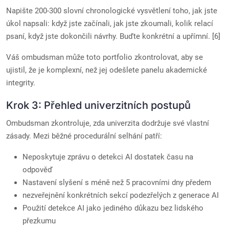
Napište 200-300 slovní chronologické vysvětlení toho, jak jste
úkol napsali: když jste začínali, jak jste zkoumali, kolik relací
psaní, když jste dokončili návrhy. Buďte konkrétní a upřímní. [6]
Váš ombudsman může toto portfolio zkontrolovat, aby se
ujistil, že je komplexní, než jej odešlete panelu akademické
integrity.
Krok 3: Přehled univerzitních postupů
Ombudsman zkontroluje, zda univerzita dodržuje své vlastní
zásady. Mezi běžné procedurální selhání patří:
Neposkytuje zprávu o detekci AI dostatek času na
odpověď
Nastavení slyšení s méně než 5 pracovními dny předem
nezveřejnění konkrétních sekcí podezřelých z generace AI
Použití detekce AI jako jediného důkazu bez lidského
přezkumu