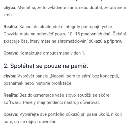
chyba
: Myslet si, že to zvládnete sami, nebo doufat, že obvinění
zmizí.
Realita
: Kanceláře akademické integrity postupují rychle.
Obvykle máte na odpověď pouze 10–15 pracovních dnů. Čekání
zkracuje čas, který máte na shromažďování důkazů a přípravu.
Oprava
: Kontaktujte ombudsmana v den 1.
2. Spoléhat se pouze na paměť
chyba
: Vyprávět panelu „Napsal jsem to sám“ bez konceptů,
poznámek nebo historie prohlížeče.
Realita
: Bez dokumentace vaše slovo soutěží se skóre
softwaru. Panely mají tendenci nástroji důvěřovat.
Oprava
: Vytvářejte své portfolio důkazů při psaní úkolů, nikoli
poté, co se objeví obvinění.