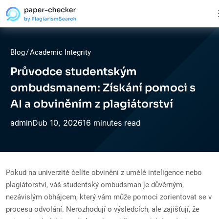
Blog
/
Academic Integrity
Průvodce studentským
ombudsmanem: Získání pomoci s
AI a obviněním z plagiátorství
Dub
10,
2026
16 minutes read
admin
Pokud na univerzitě čelíte obvinění z umělé inteligence nebo
plagiátorství, váš studentský ombudsman je důvěrným,
nezávislým obhájcem, který vám může pomoci zorientovat se v
procesu odvolání. Nerozhodují o výsledcích, ale zajišťují, že