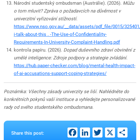
Národní studentský ombudsman (Austrálie). (2026).
Můžu
o tom mluvit? Zpráva o požadavcích na důvěrnost v
univerzitní vyřizování stížností
.
https://www.nso.gov.au/__data/assets/pdf_file/0015/325401
i-talk-about-this . -The-Use-of-Confidentiality-
Requirements-In-University-Complaint-Handling.pdf
kontrola papíru. (2026).
Dopad duševního zdraví obvinění z
umělé inteligence: Zdroje podpory a strategie zvládání
.
https://hub.paper-checker.com/blog/mental-health-impact-
of-ai-accusations-support-coping-strategies/
Poznámka: Všechny zásady univerzity se liší. Nahlédněte do
konkrétních pokynů vaší instituce a vyhledejte personalizované
rady od svého studentského ombudsmana.
Facebook
LinkedIn
Twitter
X
Sh
Share this post: