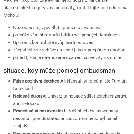
Ve chvíli, kdy obdržíte e-mail nebo dopis z kanceláře
akademické integrity vaší univerzity, kontaktujte ombudsmana.
Mohou:
Než odpovíte, vysvětlete proces a svá práva
pomůže vám shromáždit důkazy v přísných termínech
Úplnost zkontrolujte svůj návrh odpovědi
zúčastněte se schůzek s vámi jako s podpůrnou osobou
poradit, zda je navrhované opatření univerzity rozumné
situace, kdy může pomoci ombudsman
False pozitivní detekce AI
: Napsal jsi to sám, ale Turnitin
to označil
Nejasné důkazy
: Univerzita nebude sdílet detekční zprávu
ani metodiku
Procedurální nesrovnalosti
: Váš sluch byl uspěchaný,
nedostali jste dostatečné upozornění nebo byl panel
zaujatý
Nepřiměřené sankce
: Navrhovaná sankce neodpovídá