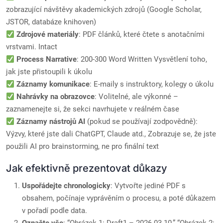
zobrazující návštěvy akademických zdrojů (Google Scholar,
JSTOR, databáze knihoven)
Zdrojové materiály
: PDF článků, které čtete s anotačními
vrstvami. Intact
Process Narrative
: 200-300 Word Written Vysvětlení toho,
jak jste přistoupili k úkolu
Záznamy komunikace
: E-maily s instruktory, kolegy o úkolu
Nahrávky na obrazovce
: Volitelné, ale výkonné –
zaznamenejte si, že sekci navrhujete v reálném čase
Záznamy nástrojů AI
(pokud se používají zodpovědně):
Výzvy, které jste dali ChatGPT, Claude atd., Zobrazuje se, že jste
použili AI pro brainstorming, ne pro finální text
Jak efektivně prezentovat důkazy
Uspořádejte chronologicky
: Vytvořte jediné PDF s
obsahem, počínaje vyprávěním o procesu, a poté důkazem
v pořadí podle data.