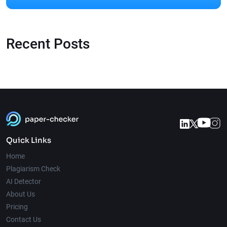
Recent Posts
Quick Links
Home
Plagiarism Check
AI Detector
About Us
Pricing
Contact Us