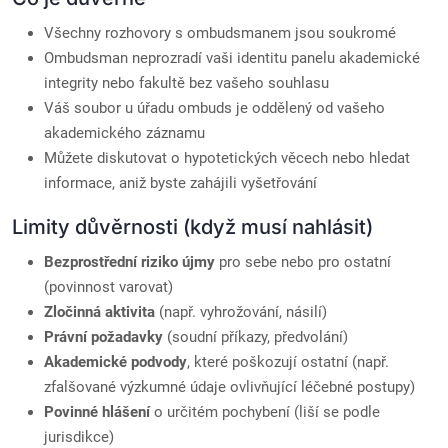
Všechny rozhovory s ombudsmanem jsou soukromé
Ombudsman neprozradí vaši identitu panelu akademické
integrity nebo fakultě bez vašeho souhlasu
Váš soubor u úřadu ombuds je oddělený od vašeho
akademického záznamu
Můžete diskutovat o hypotetických věcech nebo hledat
informace, aniž byste zahájili vyšetřování
Limity důvěrnosti (když musí nahlásit)
Bezprostřední riziko újmy
pro sebe nebo pro ostatní
(povinnost varovat)
Zločinná aktivita
(např. vyhrožování, násilí)
Právní požadavky
(soudní příkazy, předvolání)
Akademické podvody
, které poškozují ostatní (např.
zfalšované výzkumné údaje ovlivňující léčebné postupy)
Povinné hlášení
o určitém pochybení (liší se podle
jurisdikce)