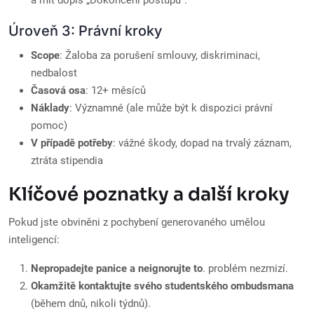
a mít dopis „Dokončení postupů“.
Úroveň 3: Právní kroky
Scope
: Žaloba za porušení smlouvy, diskriminaci,
nedbalost
Časová osa
: 12+ měsíců
Náklady
: Významné (ale může být k dispozici právní
pomoc)
V případě potřeby
: vážné škody, dopad na trvalý záznam,
ztráta stipendia
Klíčové poznatky a další kroky
Pokud jste obviněni z pochybení generovaného umělou
inteligencí:
Nepropadejte panice a neignorujte to
. problém nezmizí.
Okamžitě kontaktujte svého studentského ombudsmana
(během dnů, nikoli týdnů).