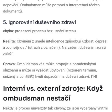
odpovědí. Ombudsman může pomoci s interpretací těchto
dokumentů.
5. Ignorování duševního zdraví
chyba
: prosazení procesu bez uznání stresu.
Realita
: Obvinění z umělé inteligence způsobují úzkost, depresi
a „ochvějnost“ (strach z označení). Na vašem duševním zdraví
záleží.
Oprava
: Ombudsman vás může propojit s poradenskými
službami a může si vyžádat ubytování (rozšíření termínu,
snížený sluch形式) kvůli dopadům na duševní zdraví. [14]
Interní vs. externí zdroje: Když
ombudsman nestačí
Někdy je proces univerzity tak chybný, že jsou vyčerpány vnitřní