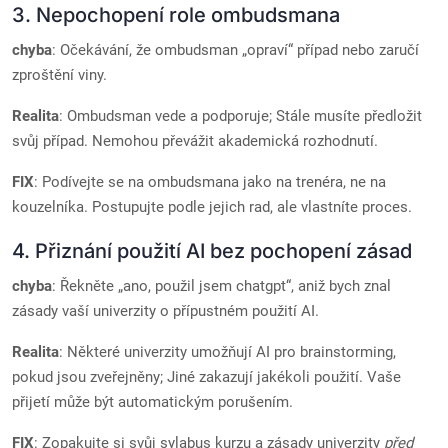
3. Nepochopení role ombudsmana
chyba
: Očekávání, že ombudsman „opraví“ případ nebo zaručí
zproštění viny.
Realita
: Ombudsman vede a podporuje; Stále musíte předložit
svůj případ. Nemohou převážit akademická rozhodnutí.
FIX
: Podívejte se na ombudsmana jako na trenéra, ne na
kouzelníka. Postupujte podle jejich rad, ale vlastníte proces.
4. Přiznání použití AI bez pochopení zásad
chyba
: Řekněte „ano, použil jsem chatgpt“, aniž bych znal
zásady vaší univerzity o přípustném použití AI.
Realita
: Některé univerzity umožňují AI pro brainstorming,
pokud jsou zveřejněny; Jiné zakazují jakékoli použití. Vaše
přijetí může být automatickým porušením.
FIX
: Zopakujte si svůj sylabus kurzu a zásady univerzity
před