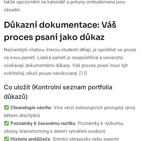
takže upozornění na kalendář a pokyny ombudsmana jsou
zásadní.
Důkazní dokumentace: Váš
proces psaní jako důkaz
Nejčastější chybou, kterou studenti dělají, je spoléhat se pouze
na svou paměť. Lidská paměť je nespolehlivá a univerzity
očekávají dokumentární důkazy. Váš proces psaní musí být
ověřitelný, nikoli pouze nárokovaný. [11]
Co uložit (Kontrolní seznam portfolia
důkazů)
Chronologie návrhu
: Více verzí zobrazujících postupný vývoj
během dnů/týdnů
Poznámky k časovému razítku
: Poznámky k výzkumu,
obrysy, brainstorming s datem vytváření souborů
Historie prohlížeče
: Snímky obrazovky nebo exporty