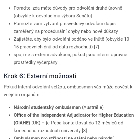
Poraďte, zda máte důvody pro odvolání druhé úrovně
(obvykle k odvolacímu výboru Senátu)
Pomozte vám vytvořit přesvědčivý odvolací dopis
zaměřený na procedurální chyby nebo nové důkazy
Zajistěte, aby bylo odvolání podáno ve lhůtě (obvykle 10–
15 pracovních dnů od data rozhodnutí) [7]
spojí se s externí advokacií, pokud jsou interní opravné
prostředky vyčerpány
Krok 6: Externí možnosti
Pokud interní odvolání selžou, ombudsman vás může dovést k
vnějším orgánům:
Národní studentský ombudsman
(Austrálie)
Office of the Independent Adjudicator for Higher Education
(OIAHE)
(UK) – je třeba kontaktovat do 12 měsíců od
konečného rozhodnutí univerzity [8]
Ombudsman pro stížnosti na státní nebo národní