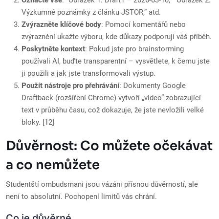
Označte vše
: “Obrázek 1: Draft1 – 2026-03-10,” “Obrázek 2:
Výzkumné poznámky z článku JSTOR,” atd.
Zvýrazněte klíčové body
: Pomocí komentářů nebo
zvýraznění ukažte výboru, kde důkazy podporují váš příběh.
Poskytněte kontext
: Pokud jste pro brainstorming
používali AI, buďte transparentní – vysvětlete, k čemu jste
ji použili a jak jste transformovali výstup.
Použít nástroje pro přehrávání
: Dokumenty Google
Draftback (rozšíření Chrome) vytvoří „video“ zobrazující
text v průběhu času, což dokazuje, že jste nevložili velké
bloky. [12]
Důvěrnost: Co můžete očekávat
a co nemůžete
Studentští ombudsmani jsou vázáni přísnou důvěrností, ale
není to absolutní. Pochopení limitů vás chrání.
Co je důvěrné