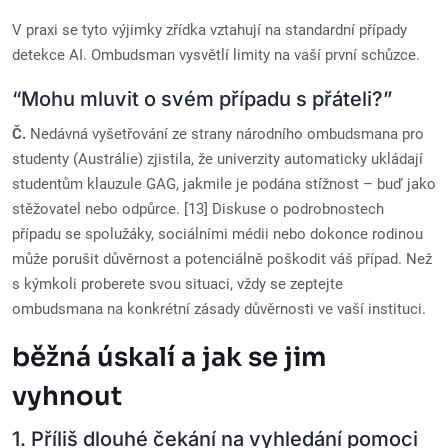
V praxi se tyto výjimky zřídka vztahují na standardní případy
detekce AI. Ombudsman vysvětlí limity na vaší první schůzce.
“Mohu mluvit o svém případu s přáteli?”
Č.
Nedávná vyšetřování ze strany národního ombudsmana pro
studenty (Austrálie) zjistila, že univerzity automaticky ukládají
studentům klauzule GAG, jakmile je podána stížnost – buď jako
stěžovatel nebo odpůrce. [13] Diskuse o podrobnostech
případu se spolužáky, sociálními médii nebo dokonce rodinou
může porušit důvěrnost a potenciálně poškodit váš případ. Než
s kýmkoli proberete svou situaci, vždy se zeptejte
ombudsmana na konkrétní zásady důvěrnosti ve vaší instituci.
běžná úskalí a jak se jim
vyhnout
1. Příliš dlouhé čekání na vyhledání pomoci