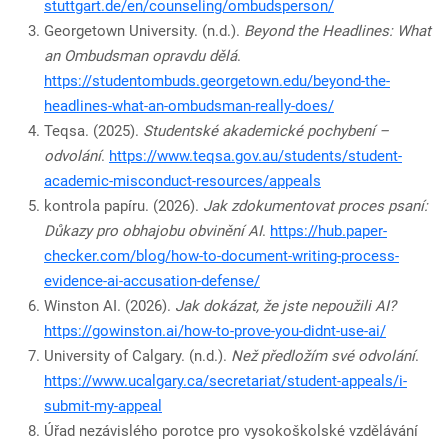
stuttgart.de/en/counseling/ombudsperson/
Georgetown University. (n.d.).
Beyond the Headlines: What
an Ombudsman opravdu dělá
.
https://studentombuds.georgetown.edu/beyond-the-
headlines-what-an-ombudsman-really-does/
Teqsa. (2025).
Studentské akademické pochybení –
odvolání
.
https://www.teqsa.gov.au/students/student-
academic-misconduct-resources/appeals
kontrola papíru. (2026).
Jak zdokumentovat proces psaní:
Důkazy pro obhajobu obvinění AI
.
https://hub.paper-
checker.com/blog/how-to-document-writing-process-
evidence-ai-accusation-defense/
Winston AI. (2026).
Jak dokázat, že jste nepoužili AI?
https://gowinston.ai/how-to-prove-you-didnt-use-ai/
University of Calgary. (n.d.).
Než předložím své odvolání
.
https://www.ucalgary.ca/secretariat/student-appeals/i-
submit-my-appeal
Úřad nezávislého porotce pro vysokoškolské vzdělávání