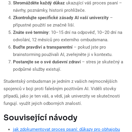
Shromážděte každý důkaz
ukazující váš proces psaní –
návrhy, poznámky, historii prohlížeče.
Zkontrolujte specifické zásady AI vaší univerzity
–
přípustné použití se značně liší.
Znáte své termíny
: 10–15 dní na odpověď, 10–20 dní na
odvolání, 12 měsíců pro externího ombudsmana.
Buďte pravdiví a transparentní
– pokud jste pro
brainstorming používali AI, zveřejněte ji v kontextu.
Postarejte se o své duševní zdraví
– stres je skutečný a
podpůrné služby existují.
Studentský ombudsman je jedním z vašich nejmocnějších
spojenců v boji proti falešným pozitivům AI. Viděli stovky
případů, jako je ten váš, a vědí, jak univerzity ve skutečnosti
fungují. využít jejich odborných znalostí.
Související návody
jak zdokumentovat proces psaní: důkazy pro obhajobu