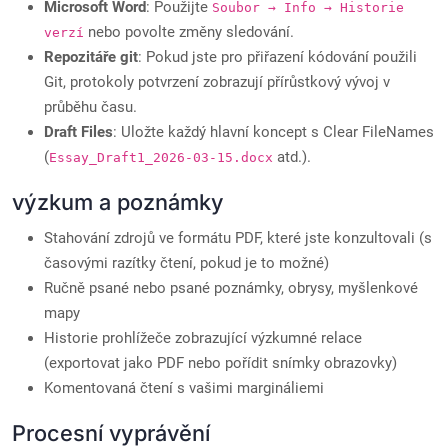
Microsoft Word
: Použijte
Soubor → Info → Historie
nebo povolte změny sledování.
verzí
Repozitáře git
: Pokud jste pro přiřazení kódování použili
Git, protokoly potvrzení zobrazují přírůstkový vývoj v
průběhu času.
Draft Files
: Uložte každý hlavní koncept s Clear FileNames
(
atd.).
Essay_Draft1_2026-03-15.docx
výzkum a poznámky
Stahování zdrojů ve formátu PDF, které jste konzultovali (s
časovými razítky čtení, pokud je to možné)
Ručně psané nebo psané poznámky, obrysy, myšlenkové
mapy
Historie prohlížeče zobrazující výzkumné relace
(exportovat jako PDF nebo pořídit snímky obrazovky)
Komentovaná čtení s vašimi margináliemi
Procesní vyprávění