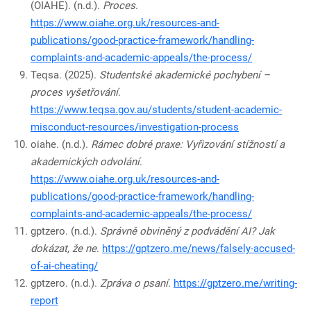
(OIAHE). (n.d.).
Proces
.
https://www.oiahe.org.uk/resources-and-
publications/good-practice-framework/handling-
complaints-and-academic-appeals/the-process/
Teqsa. (2025).
Studentské akademické pochybení –
proces vyšetřování
.
https://www.teqsa.gov.au/students/student-academic-
misconduct-resources/investigation-process
oiahe. (n.d.).
Rámec dobré praxe: Vyřizování stížností a
akademických odvolání
.
https://www.oiahe.org.uk/resources-and-
publications/good-practice-framework/handling-
complaints-and-academic-appeals/the-process/
gptzero. (n.d.).
Správně obviněný z podvádění AI? Jak
dokázat, že ne
.
https://gptzero.me/news/falsely-accused-
of-ai-cheating/
gptzero. (n.d.).
Zpráva o psaní
.
https://gptzero.me/writing-
report