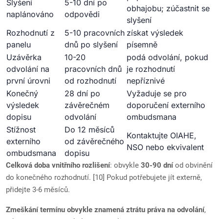
Slyšení
5-10 dní po
obhajobu; zúčastnit se
naplánováno
odpovědi
slyšení
Rozhodnutí z
5-10 pracovních
získat výsledek
panelu
dnů po slyšení
písemně
Uzávěrka
10-20
podá odvolání, pokud
odvolání na
pracovních dnů
je rozhodnutí
první úrovni
od rozhodnutí
nepříznivé
Konečný
28 dní po
Vyžaduje se pro
výsledek
závěrečném
doporučení externího
dopisu
odvolání
ombudsmana
Stížnost
Do 12 měsíců
Kontaktujte OIAHE,
externího
od závěrečného
NSO nebo ekvivalent
ombudsmana
dopisu
Celková doba vnitřního rozlišení
: obvykle
30-90 dní
od obvinění
do konečného rozhodnutí. [10] Pokud potřebujete jít externě,
přidejte 3-6 měsíců.
Zmeškání termínu obvykle znamená ztrátu práva na odvolání
,