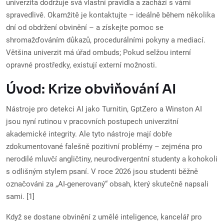
univerzita dodržuje svá vlastní pravidla a zachází s vámi
spravedlivě. Okamžitě je kontaktujte – ideálně během několika
dní od obdržení obvinění – a získejte pomoc se
shromažďováním důkazů, procedurálními pokyny a mediací.
Většina univerzit má úřad ombuds; Pokud selžou interní
opravné prostředky, existují externí možnosti.
Úvod: Krize obviňování AI
Nástroje pro detekci AI jako Turnitin, GptZero a Winston AI
jsou nyní rutinou v pracovních postupech univerzitní
akademické integrity. Ale tyto nástroje mají dobře
zdokumentované falešně pozitivní problémy – zejména pro
nerodilé mluvčí angličtiny, neurodivergentní studenty a kohokoli
s odlišným stylem psaní. V roce 2026 jsou studenti běžně
označováni za „AI-generovaný“ obsah, který skutečně napsali
sami. [1]
Když se dostane obvinění z umělé inteligence, kancelář pro