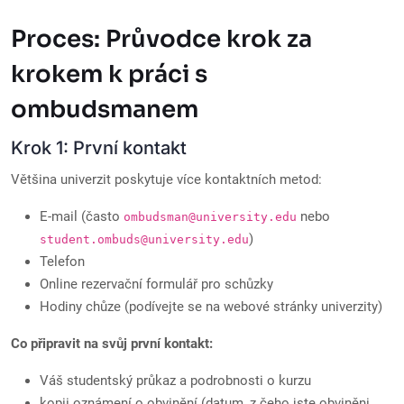
Proces: Průvodce krok za
krokem k práci s
ombudsmanem
Krok 1: První kontakt
Většina univerzit poskytuje více kontaktních metod:
E-mail (často
nebo
ombudsman@university.edu
)
student.ombuds@university.edu
Telefon
Online rezervační formulář pro schůzky
Hodiny chůze (podívejte se na webové stránky univerzity)
Co připravit na svůj první kontakt:
Váš studentský průkaz a podrobnosti o kurzu
kopii oznámení o obvinění (datum, z čeho jste obviněni,