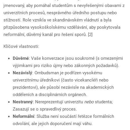
jmenovaný, aby pomáhal studentům s nevyřešenými obavami z
univerzitních procesů, nesprávného úředního postupu nebo
stížností. Role vznikla ve skandinávském vládnutí a byla
přizpůsobena vysokoškolskému vzdělávání, aby poskytovala
neformální, důvěrný kanál pro řešení sporů. [2]
Klíčové vlastnosti:
Důvěrné
: Vaše konverzace jsou soukromé (s omezenými
výjimkami pro riziko újmy nebo zákonných požadavků).
Nezávislý
: Ombudsman je podřízen vysokému
univerzitnímu úředníkovi (často vicekancléři nebo
prezidentovi), ale působí nezávisle na akademických
odděleních a disciplinárních orgánech.
Nestranný
: Nereprezentují univerzitu
nebo
studenta;
Zasazují se o spravedlivý proces.
Neformální
: Služba není součástí řetězce formálních
odvolání, ale jejich doporučení mají váhu.