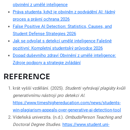
obvinění z umělé inteligence
Práva studenta, když je obviněn z podvádění AI: řádný
proces a právní ochrana 2026
False Positive AI Detection: Statistics, Causes, and
Student Defense Strategies 2026
Jak se odvolat s detekcí umělé inteligence Falešně
pozitivní: Kompletní studentský průvodce 2026
Dopad duševního zdraví Obvinění z umělé inteligence:
Zdroje podpory a strategie zvládání
REFERENCE
krát vyšší vzdělání. (2025).
Studenti vyhrávají plagiáty kvůli
generativnímu nástroji pro detekci AI
.
https://www.timeshighereducation.com/news/students-
win-plagiarism-appeals-over-generative-ai-detection-tool
Vídeňská univerzita. (n.d.).
OmbudsPerson Teaching and
Doctoral Degree Studies
.
https://www.student.uni-