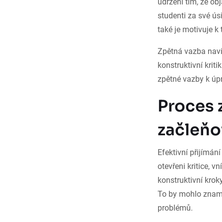
udržení tím, že ob
studenti za své úsi
také je motivuje k
Zpětná vazba navíc
konstruktivní krit
zpětné vazby k úpr
Proces 
začleňo
Efektivní přijímán
otevřeni kritice, v
konstruktivní krok
To by mohlo znamen
problémů.