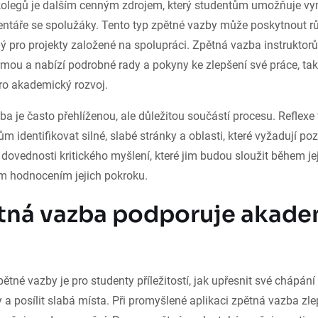
olegů je dalším cenným zdrojem, který studentům umožňuje vy
entáře se spolužáky. Tento typ zpětné vazby může poskytnout rů
ný pro projekty založené na spolupráci. Zpětná vazba instruktor
mou a nabízí podrobné rady a pokyny ke zlepšení své práce, tak
ro akademický rozvoj.
ba je často přehlíženou, ale důležitou součástí procesu. Reflexe 
 identifikovat silné, slabé stránky a oblasti, které vyžadují poz
ovednosti kritického myšlení, které jim budou sloužit během j
ým hodnocením jejich pokroku.
tná vazba podporuje akade
pětné vazby je pro studenty příležitostí, jak upřesnit své chápán
y a posílit slabá místa. Při promyšlené aplikaci zpětná vazba zle