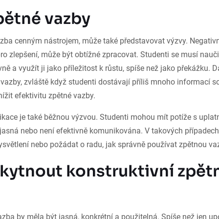
pětné vazby
vazba cenným nástrojem, může také představovat výzvy. Negativn
ro zlepšení, může být obtížné zpracovat. Studenti se musí nauči
ivně a využít ji jako příležitost k růstu, spíše než jako překážku
é vazby, zvláště když studenti dostávají příliš mnoho informací
ížit efektivitu zpětné vazby.
ace je také běžnou výzvou. Studenti mohou mít potíže s uplat
ejasná nebo není efektivně komunikována. V takových případech
ysvětlení nebo požádat o radu, jak správně používat zpětnou va
kytnout konstruktivní zpět
azba by měla být jasná, konkrétní a použitelná. Spíše než jen u