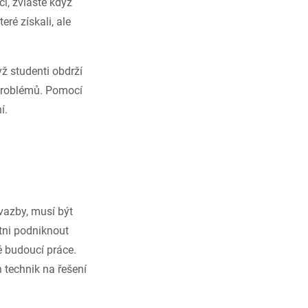
i, zvláště když
eré získali, ale
yž studenti obdrží
í problémů. Pomocí
í.
 vazby, musí být
otni podniknout
é budoucí práce.
 technik na řešení