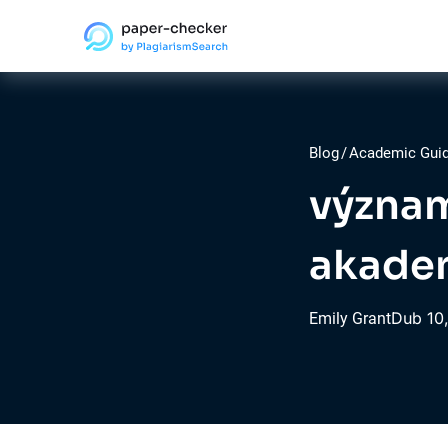
Blog
/
Academic Gui
význam
akade
Dub
10
Emily Grant