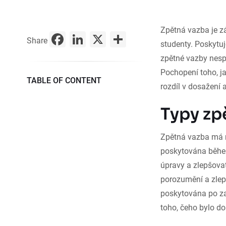
Zpětná vazba je zá
Facebook
LinkedIn
X
Share
Share
studenty. Poskytuj
zpětné vazby nesp
Pochopení toho, j
TABLE OF CONTENT
rozdíl v dosažení
Typy zp
Zpětná vazba má r
poskytována během
úpravy a zlepšova
porozumění a zlepš
poskytována po z
toho, čeho bylo d