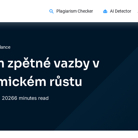
Plagiarism Checker
AI Detector
dance
 zpětné vazby v
mickém růstu
,
2026
6 minutes read