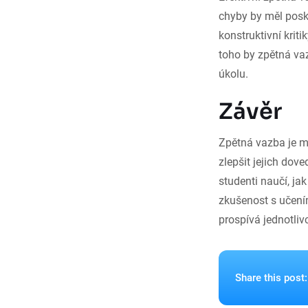
chyby by měl posky
konstruktivní krit
toho by zpětná va
úkolu.
Závěr
Zpětná vazba je m
zlepšit jejich dov
studenti naučí, ja
zkušenost s učení
prospívá jednotliv
Share this post: