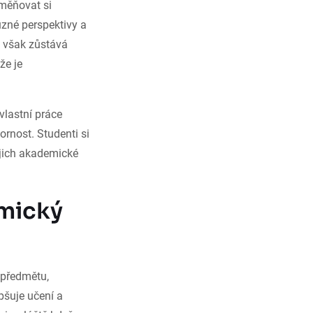
měňovat si
zné perspektivy a
ů však zůstává
že je
vlastní práce
ornost. Studenti si
ejich akademické
mický
í předmětu,
pšuje učení a