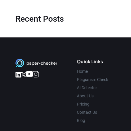
Recent Posts
Quick Links
Home
Plagiarism Check
AI Detector
About Us
Pricing
Contact Us
Blog