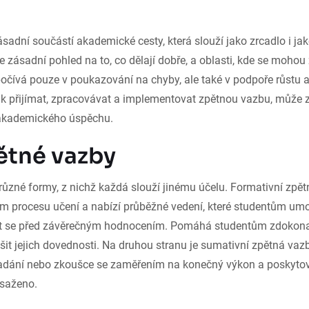
sadní součástí akademické cesty, která slouží jako zrcadlo i jak
e zásadní pohled na to, co dělají dobře, a oblasti, kde se mohou z
očívá pouze v poukazování na chyby, ale také v podpoře růstu 
ak přijímat, zpracovávat a implementovat zpětnou vazbu, může
 akademického úspěchu.
ětné vazby
ůzné formy, z nichž každá slouží jinému účelu. Formativní zpět
 procesu učení a nabízí průběžné vedení, které studentům um
t se před závěrečným hodnocením. Pomáhá studentům zdokonali
it jejich dovednosti. Na druhou stranu je sumativní zpětná vaz
adání nebo zkoušce se zaměřením na konečný výkon a poskytov
osaženo.