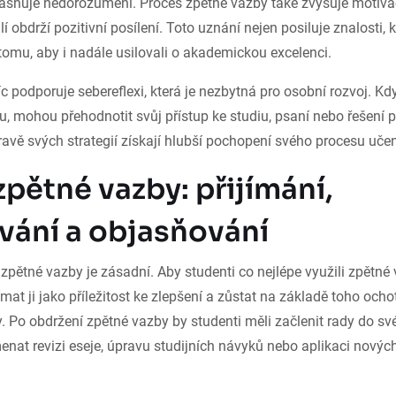
jasňuje nedorozumění. Proces zpětné vazby také zvyšuje motivac
lí obdrží pozitivní posílení. Toto uznání nejen posiluje znalosti, kt
 tomu, aby i nadále usilovali o akademickou excelenci.
 podporuje sebereflexi, která je nezbytná pro osobní rozvoj. Kd
iku, mohou přehodnotit svůj přístup ke studiu, psaní nebo řešen
avě svých strategií získají hlubší pochopení svého procesu učen
zpětné vazby: přijímání,
vání a objasňování
í zpětné vazby je zásadní. Aby studenti co nejlépe využili zpětné
nímat ji jako příležitost ke zlepšení a zůstat na základě toho och
y. Po obdržení zpětné vazby by studenti měli začlenit rady do sv
at revizi eseje, úpravu studijních návyků nebo aplikaci nových