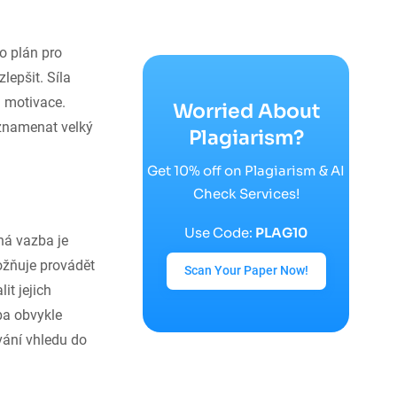
o plán pro
lepšit. Síla
a motivace.
Worried About
 znamenat velký
Plagiarism?
Get 10% off on Plagiarism & AI
Check Services!
Use Code:
PLAG10
ná vazba je
ožňuje provádět
Scan Your Paper Now!
t jejich
ba obvykle
ání vhledu do