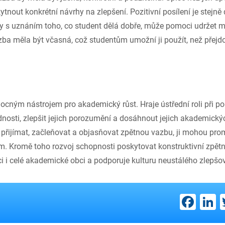
tnout konkrétní návrhy na zlepšení. Pozitivní posílení je stejně 
iky s uznáním toho, co student dělá dobře, může pomoci udržet 
zba měla být včasná, což studentům umožní ji použít, než přejd
ocným nástrojem pro akademický růst. Hraje ústřední roli při 
ednosti, zlepšit jejich porozumění a dosáhnout jejich akademickýc
k přijímat, začleňovat a objasňovat zpětnou vazbu, ji mohou pr
m. Kromě toho rozvoj schopnosti poskytovat konstruktivní zpět
ci i celé akademické obci a podporuje kulturu neustálého zlepšov
Fac
L