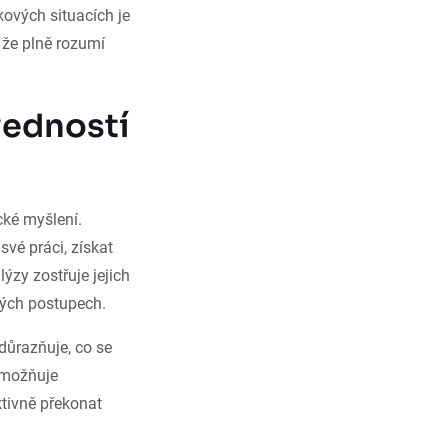
ových situacích je
, že plně rozumí
vedností
cké myšlení.
vé práci, získat
ýzy zostřuje jejich
kých postupech.
důrazňuje, co se
 umožňuje
ktivně překonat