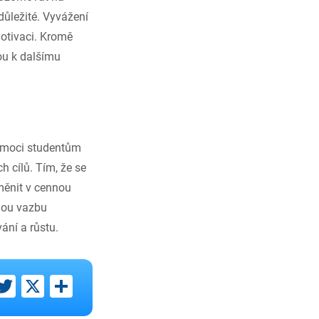
důležité. Vyvážení
motivaci. Kromě
ou k dalšímu
pomoci studentům
h cílů. Tím, že se
oměnit v cennou
nou vazbu
ání a růstu.
ebook
inkedIn
Twitter
X
Share