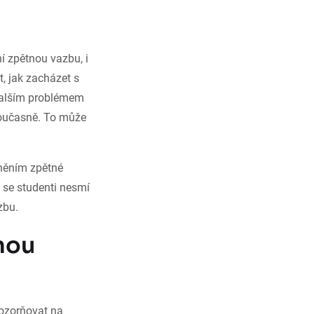
í zpětnou vazbu, i
t, jak zacházet s
. Dalším problémem
 současně. To může
něním zpětné
 se studenti nesmí
zbu.
nou
pozorňovat na