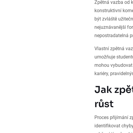
Zpětná vazba od k
konstruktivní kom
být zvláště užiteč
nejuznávanější for
nepostradatelná p
Vlastní zpětná vaz
umožňuje studentům
mohou vybudovat d
kariéry, pravideln
Jak zpě
růst
Proces přijímání z
identifikovat chyb