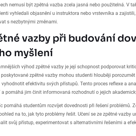
dech nemusí být zpětná vazba zcela jasná nebo použitelná. V tak
nti vyhledali objasnění u instruktora nebo vrstevníka a zajistili
vat s nezbytnými změnami.
ětné vazby při budování do
ého myšlení
mnějších výhod zpětné vazby je její schopnost podporovat kriti
 poskytované zpětné vazby mohou studenti hlouběji porozumět s
 vyhodnotit efektivitu svých přístupů. Tento proces reflexe a anal
í a pomáhá jim činit informovaná rozhodnutí o jejich akademic
c pomáhá studentům rozvíjet dovednosti při řešení problémů. Z
 pohled na to, jak tyto problémy řešit. Učení se ze zpětné vazby
it svůj přístup, experimentovat s alternativními řešeními a efe