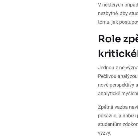
V některých přípa
nezbytné, aby stude
tomu, jak postupo
Role zp
kritick
Jednou z nejvýzna
Pečlivou analýzou
nové perspektivy a
analytické myšlen
Zpětná vazba naví
pokazilo, a nabízí
studentům zdokonal
výzvy.