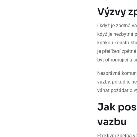
Výzvy z
I když je zpětná 
když je nezbytná p
kritikou konstrukt
je přetížení zpětn
být ohromující a sn
Nesprávná komunik
vazby, pokud je n
váhat požádat o v
Jak pos
vazbu
Efektivní zpětná v