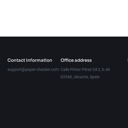
Contact Information
Office address
support@paper-checker.com
Calle Pintor Pérez Gil 2, b.46
03540, Alicante, Spain