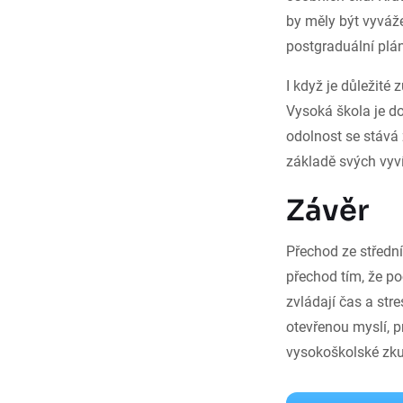
by měly být vyváže
postgraduální plán
I když je důležité 
Vysoká škola je do
odolnost se stává z
základě svých vyví
Závěr
Přechod ze střední
přechod tím, že po
zvládají čas a stre
otevřenou myslí, 
vysokoškolské zku