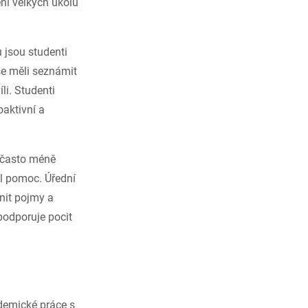
ní velkých úkolů
 jsou studenti
 se měli seznámit
li. Studenti
oaktivní a
u často méně
al pomoc. Úřední
nit pojmy a
podporuje pocit
demické práce s