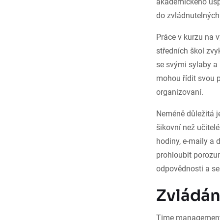
akademického úspě
do zvládnutelných 
Práce v kurzu na v
středních škol zvy
se svými sylaby a 
mohou řídit svou p
organizovaní.
Neméně důležitá je
šikovní než učitel
hodiny, e-maily a 
prohloubit porozum
odpovědnosti a se
Zvládán
Time management j