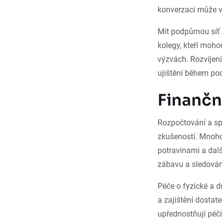
konverzací může vy
Mít podpůrnou síť
kolegy, kteří moh
výzvách. Rozvíjení
ujištění během po
Finančn
Rozpočtování a s
zkušeností. Mnoho
potravinami a dalš
zábavu a sledován
Péče o fyzické a d
a zajištění dostat
upřednostňují péči