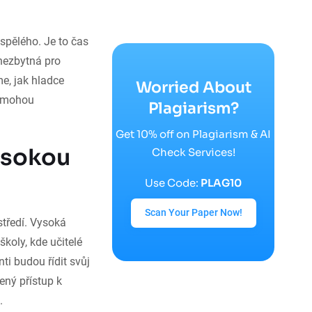
spělého. Je to čas
 nezbytná pro
e, jak hladce
Worried About
pomohou
Plagiarism?
Get 10% off on Plagiarism & AI
ysokou
Check Services!
Use Code:
PLAG10
Scan Your Paper Now!
středí. Vysoká
školy, kde učitelé
ti budou řídit svůj
ený přístup k
.