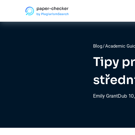
Blog
/
Academic Gui
Tipy p
středn
Dub
10
Emily Grant