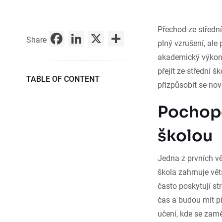
Přechod ze středn
Facebook
LinkedIn
X
Share
Share
plný vzrušení, ale
akademický výkon,
přejít ze střední 
TABLE OF CONTENT
přizpůsobit se nov
Pochope
školou
Jedna z prvních vě
škola zahrnuje vět
často poskytují st
čas a budou mít př
učení, kde se zamě