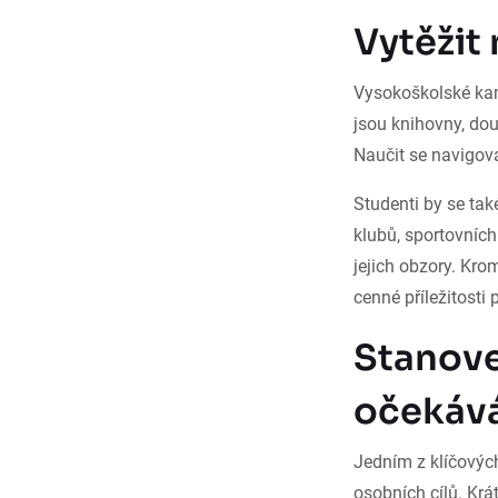
Vytěžit
Vysokoškolské kam
jsou knihovny, do
Naučit se navigova
Studenti by se ta
klubů, sportovních
jejich obzory. Kr
cenné příležitosti 
Stanove
očekáv
Jedním z klíčovýc
osobních cílů. Krá