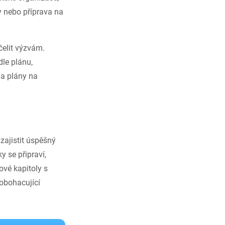
y nebo příprava na
 čelit výzvám.
dle plánu,
e a plány na
zajistit úspěšný
y se připraví,
nové kapitoly s
 obohacující