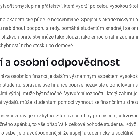
tvořit smysluplná přátelství, která vydrží po celou vysokou škol
 na akademické půdě je neocenitelné. Spojení s akademickými p
ou nabídnout podporu a rady, pomáhá studentům snadněji se ori
 blízkých přátelství může také sloužit jako emocionální záchrann
chybností nebo stesku po domově.
í a osobní odpovědnost
práva osobních financí je dalším významným aspektem vysokoš
 studentů spravuje své finance poprvé nezávisle a žonglování 
ími výdaji může být náročné. Vytvoření rozpočtu, který zahrnuj
í výdajů, může studentům pomoci vyhnout se finančnímu stres
uševní zdraví je nezbytná. Stanovení rutiny pro cvičení, udržová
ečného spánku, to vše přispívá k celkové pohodě studenta. Když 
 o sebe, je pravděpodobnější, že uspějí akademicky a sociálně.