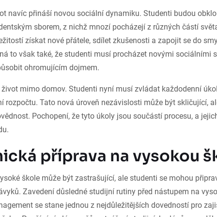
ot navíc přináší novou sociální dynamiku. Studenti budou obklo
dentským sborem, z nichž mnozí pocházejí z různých částí svět
ežitostí získat nové přátele, sdílet zkušenosti a zapojit se do s
á to však také, že studenti musí procházet novými sociálními s
ůsobit ohromujícím dojmem.
život mimo domov. Studenti nyní musí zvládat každodenní úkoly,
í rozpočtu. Tato nová úroveň nezávislosti může být skličující, a
ědnost. Pochopení, že tyto úkoly jsou součástí procesu, a jejich 
du.
cká příprava na vysokou š
ysoké škole může být zastrašující, ale studenti se mohou připra
ávyků. Zavedení důsledné studijní rutiny před nástupem na vyso
agement se stane jednou z nejdůležitějších dovedností pro zaji