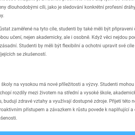
ny dlouhodobými cíli, jako je sledování konkrétní profesní dráh
y.
zůstat zaměřené na tyto cíle, studenti by také měli být připraveni
bou učení, nejen akademicky, ale i osobně. Když věci nejdou po
ásadní. Studenti by měli být flexibilní a ochotni upravit své cíl
jejících se zkušeností.
 školy na vysokou má nové příležitosti a výzvy. Studenti mohou 
chopí rozdíly mezi životem na střední a vysoké škole, akademick
s, budují zdravé vztahy a využívají dostupné zdroje. Přijetí této 
proaktivním přístupem a závazkem k růstu povede k naplňující a
šenosti.