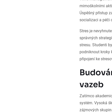
mimoškolními akti
Úspěšný přístup za
socializaci a péči 
Stres je nevyhnute
správných strategi
stresu. Studenti b
podniknout kroky 
připojení ke stres
Budován
vazeb
Zatímco akademici 
systém. Vysoká ško
zájmových skupin n