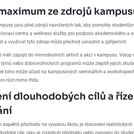
 maximum ze zdrojů kampus
pusy jsou plné zdrojů navržených tak, aby pomohly studentům 
učovací centra a wellness služby pro podporu akademického a o
t a využívat tyto zdroje může přechod usnadnit a zpříjemnit.
ké měli zapojit do mimoškolních aktivit a akcí v kampusu. Vstu
 týmů nebo dobrovolnických programů může zlepšit jejich zkušen
omě toho může účast na kampusových seminářích a workshopec
pro růst mimo třídu.
ní dlouhodobých cílů a říze
ání
h aspektů přechodu na vysokou školu je stanovení realistickýc
tkodobé cíle, jako je zvládnutí předmětu nebo zapojení do stude