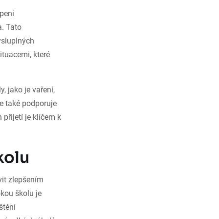
peni
a. Tato
mysluplných
ituacemi, které
 jako je vaření,
le také podporuje
přijetí je klíčem k
kolu
vit zlepšením
kou školu je
štění