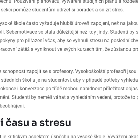
chu. Používání plánovačů, vytváření studijních plánů a rozděle
sekcí pomůže studentům udržet si pořádek a snížit stres.
ysoké škole často vyžaduje hlubší úroveň zapojení, než na jakou
klí. Sebemotivace se stala důležitější než kdy jindy. Studenti by
pokyny pro přiřazení včas, aby se vyhnuli stresu na poslední chví
racovní zátěž a vyniknout ve svých kurzech tím, že zůstanou pr
 schopnost zapojit se s profesory. Vysokoškolští profesoři jso
é středních škol a je na studentovi, aby v případě potřeby vyhled
dokonce i konverzace po třídě mohou nabídnout příležitost objas
ění. Studenti by neměli váhat s vyhledáním vedení, protože to 
beobhájení.
í času a stresu
e kritickým aspektem úspěchu na vysoké škole. Vyvážení aka