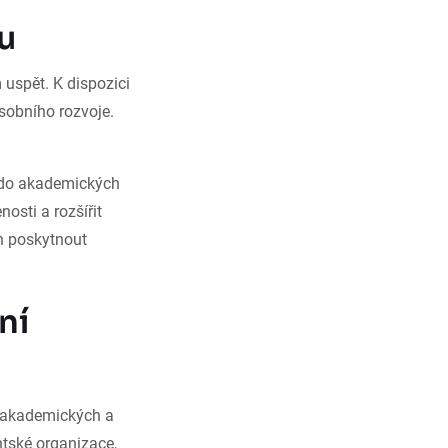
u
uspět. K dispozici
sobního rozvoje.
p do akademických
osti a rozšířit
h poskytnout
ní
h akademických a
ntské organizace,