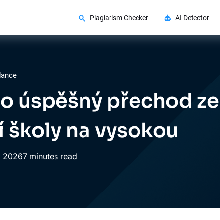
Plagiarism Checker
AI Detector
dance
ro úspěšný přechod ze
í školy na vysokou
,
2026
7 minutes read