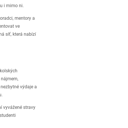
u i mimo ni.
oradci, mentory a
entovat ve
á síť, která nabízí
kolských
s nájmem,
e nezbytné výdaje a
u.
ní vyvážené stravy
studenti