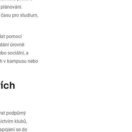
 plánování.
y času pro studium,
ádat pomocí
ádání úrovně
ebo sociální, a
ách v kampusu nebo
ních
ovat podpůrný
nictvím klubů,
zapojení se do