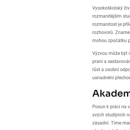
Vysokoškolský živ
rozmanitějším stu
rozmanitost je příl
rozhovorů. Znamen
mohou zpočátku p
Výzvou může být i 
praní a sestavován
růst a osobní odpov
usnadnění přecho
Akademi
Posun k práci na v
svých studijních n
zásadní. Time man