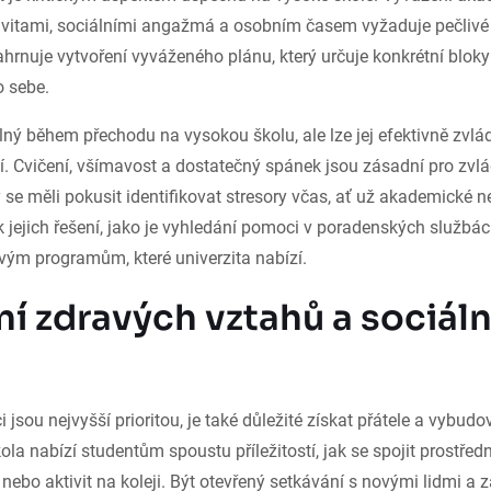
vitami, sociálními angažmá a osobním časem vyžaduje pečlivé
hrnuje vytvoření vyváženého plánu, který určuje konkrétní blok
o sebe.
lný během přechodu na vysokou školu, ale lze jej efektivně zvl
í. Cvičení, všímavost a dostatečný spánek jsou zásadní pro zvl
y se měli pokusit identifikovat stresory včas, ať už akademické n
k jejich řešení, jako je vyhledání pomoci v poradenských služb
ovým programům, které univerzita nabízí.
í zdravých vztahů a sociál
jsou nejvyšší prioritou, je také důležité získat přátele a vybud
la nabízí studentům spoustu příležitostí, jak se spojit prostřed
ebo aktivit na koleji. Být otevřený setkávání s novými lidmi a 