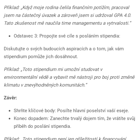
Příklad: „Když moje rodina čelila finančním potížím, pracoval
jsem na částečný úvazek a zároveň jsem si udržoval GPA 4.0.
Tato zkušenost mě naučila time managementu a vytrvalosti.“
Odstavec 3: Propojte své cíle s posláním stipendia:
Diskutujte o svých budoucích aspiracích a o tom, jak vám
stipendium pomůže jich dosáhnout.
Příklad: „Toto stipendium mi umožní studovat v
environmentální vědě a vybavit mě nástroji pro boj proti změně
klimatu v znevýhodněných komunitách.“
Závěr:
Shrňte klíčové body: Posilte hlavní poselství vaší eseje.
Konec dopadem: Zanechte trvalý dojem tím, že vrátíte svůj
příběh do poslání stipendia.
Příklad: „Toto stipendium není jen příležitostí k financování