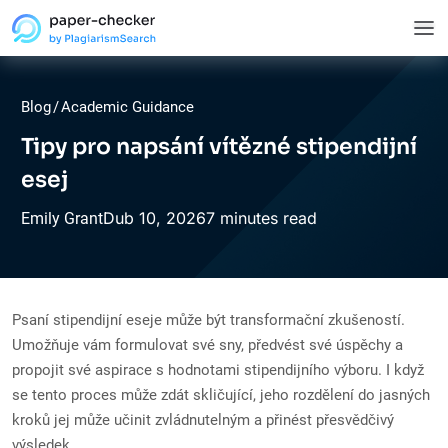
Blog
/
Academic Guidance
Tipy pro napsání vítězné stipendijní
esej
Dub
10,
2026
7 minutes read
Emily Grant
Psaní stipendijní eseje může být transformační zkušeností.
Umožňuje vám formulovat své sny, předvést své úspěchy a
propojit své aspirace s hodnotami stipendijního výboru. I když
se tento proces může zdát skličující, jeho rozdělení do jasných
kroků jej může učinit zvládnutelným a přinést přesvědčivý
výsledek.