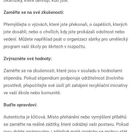
okamžiky, které definují, kdo jste.
Zaměřte se na své zkušenosti:
Přemýšlejte o výzvách, které jste překonali, o úspěších, kterých
jste dosáhli, nebo o chvílích, kdy jste prokázali odolnost nebo
vedení. Můžete například psát o organizaci sbírky pro umělecký
program vaší školy po škrtech v rozpočtu.
Zvýrazněte své hodnoty:
Zaměřte se na zkušenosti, které jsou v souladu s hodnotami
stipendia. Pokud stipendium podporuje udržitelnost životního
prostředí, přepočítejte své úsilí při zahájení recyklační iniciativy
ve vaší škole nebo komunitě.
Buďte opravdoví:
Autenticita je klíčová. Místo přehánění nebo vymýšlení příběhů
se zaměřte na reálné zážitky, které odrážejí vaši postavu. Pokud
jsou dobře zarámovány, i zdánlivě malé úspěchy se mohou stát