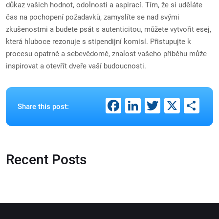
důkaz vašich hodnot, odolnosti a aspirací. Tím, že si uděláte
čas na pochopení požadavků, zamyslíte se nad svými
zkušenostmi a budete psát s autenticitou, můžete vytvořit esej,
která hluboce rezonuje s stipendijní komisí. Přistupujte k
procesu opatrně a sebevědomě, znalost vašeho příběhu může
inspirovat a otevřít dveře vaší budoucnosti.
Facebook
LinkedIn
Twitter
X
Sh
Share this post:
Recent Posts