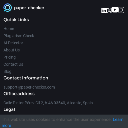
Quick Links
Home
Plagiarism Check
AI Detector
About Us
Pricing
Contact Us
Blog
Contact Information
support@paper-checker.com
Office address
Calle Pintor Pérez Gil 2, b.46 03540, Alicante, Spain
Legal
This website uses cookies to enhance the user experience.
Learn
more
© 2026 Paper-Checker.com