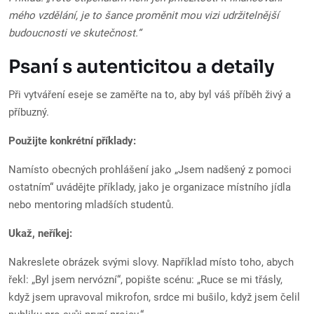
mého vzdělání, je to šance proměnit mou vizi udržitelnější
budoucnosti ve skutečnost.“
Psaní s autenticitou a detaily
Při vytváření eseje se zaměřte na to, aby byl váš příběh živý a
příbuzný.
Použijte konkrétní příklady:
Namísto obecných prohlášení jako „Jsem nadšený z pomoci
ostatním“ uvádějte příklady, jako je organizace místního jídla
nebo mentoring mladších studentů.
Ukaž, neříkej:
Nakreslete obrázek svými slovy. Například místo toho, abych
řekl: „Byl jsem nervózní“, popište scénu: „Ruce se mi třásly,
když jsem upravoval mikrofon, srdce mi bušilo, když jsem čelil