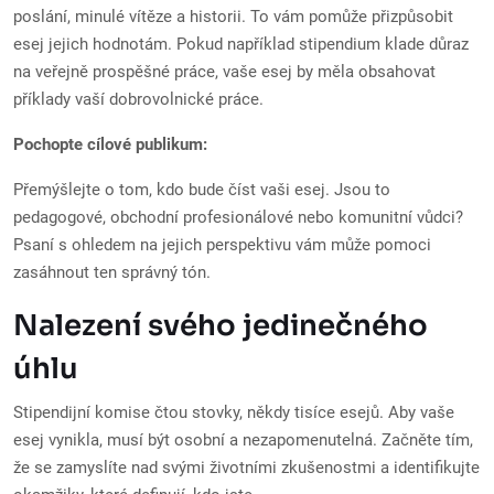
poslání, minulé vítěze a historii. To vám pomůže přizpůsobit
esej jejich hodnotám. Pokud například stipendium klade důraz
na veřejně prospěšné práce, vaše esej by měla obsahovat
příklady vaší dobrovolnické práce.
Pochopte cílové publikum:
Přemýšlejte o tom, kdo bude číst vaši esej. Jsou to
pedagogové, obchodní profesionálové nebo komunitní vůdci?
Psaní s ohledem na jejich perspektivu vám může pomoci
zasáhnout ten správný tón.
Nalezení svého jedinečného
úhlu
Stipendijní komise čtou stovky, někdy tisíce esejů. Aby vaše
esej vynikla, musí být osobní a nezapomenutelná. Začněte tím,
že se zamyslíte nad svými životními zkušenostmi a identifikujte