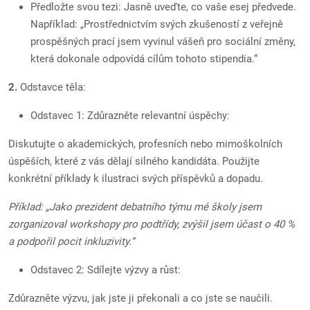
Předložte svou tezi: Jasně uveďte, co vaše esej předvede.
Například: „Prostřednictvím svých zkušeností z veřejně
prospěšných prací jsem vyvinul vášeň pro sociální změny,
která dokonale odpovídá cílům tohoto stipendia.“
2.
Odstavce těla:
Odstavec 1: Zdůrazněte relevantní úspěchy:
Diskutujte o akademických, profesních nebo mimoškolních
úspěších, které z vás dělají silného kandidáta. Použijte
konkrétní příklady k ilustraci svých příspěvků a dopadu.
Příklad: „Jako prezident debatního týmu mé školy jsem
zorganizoval workshopy pro podtřídy, zvýšil jsem účast o 40 %
a podpořil pocit inkluzivity.“
Odstavec 2: Sdílejte výzvy a růst:
Zdůrazněte výzvu, jak jste ji překonali a co jste se naučili.