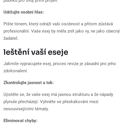
publiku pro svůj první projev.“
Udržujte osobní hlas:
Pište tónem, který odráží vaši osobnost a přitom zůstává
profesionální. Vaše esej by měla znít jako vy, ne jako obecný
žadatel.
leštění vaší eseje
Jakmile vypracujete esej, proces revize je zásadní pro jeho
zdokonalení.
Zkontrolujte jasnost a tok:
Ujistěte se, že vaše esej má jasnou strukturu a že nápady
plynule přecházejí. Vyhněte se přeskakování mezi
nesouvisejícími tématy.
Eliminovat chyby: