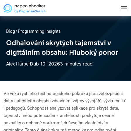
Blog
/
Programming Insights
Odhalování skrytých tajemství v
digitálním obsahu: Hluboký ponor
Dub
10,
2026
3 minutes read
Alex Harper
Ve věku rychlého technologického pokroku jsou zabezpečení
dat a autenticita obsahu zásadními zájmy vývojářů, výzkumníků
i pedagogů. Schopnost analyzovat aplikace pro skrytá data,
tajemství nebo potenciální zranitelnosti poskytuje cenné
poznatky o ochraně soukromí, duševního vlastnictví a
originality. Tento článek zkoumá metodiky pro odhalování