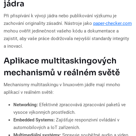
jádra
Při přispívání k vývoji jádra nebo publikování výzkumu je
zachování originality zásadní. Nástroje jako
paper-checker.com
mohou ověřit jedinečnost vašeho kódu a dokumentace a
zajistit, aby vaše práce dodržovala nejvyšší standardy integrity
a inovací.
Aplikace multitaskingových
mechanismů v reálném světě
Mechanismy multitaskingu v linuxovém jádře mají mnoho
aplikací v reálném světě:
Networking:
Efektivně zpracovává zpracování paketů ve
vysoce výkonných prostředích.
Embedded Systems:
Zajišťuje responzivní ovládání v
automobilových a IoT zařízeních.
Multimediální systémy:
Spravuje souběžné audio a video