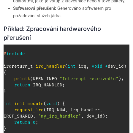
událostmi, jako je vstup z klávesnice nebo síťové pakety.
Softwarová přerušení:
Generováno softwarem pro
požadování služeb jádra.
Příklad: Zpracování hardwarového
přerušení
#
include
irqreturn_t
irq_handler
(
int
 irq
,
void
*
dev_id
)
{
printk
(
KERN_INFO 
"Interrupt received!n"
)
;
return
 IRQ_HANDLED
;
}
int
init_module
(
void
)
{
request_irq
(
IRQ_NUM
,
 irq_handler
,
IRQF_SHARED
,
"my_irq_handler"
,
 dev_id
)
;
return
0
;
}