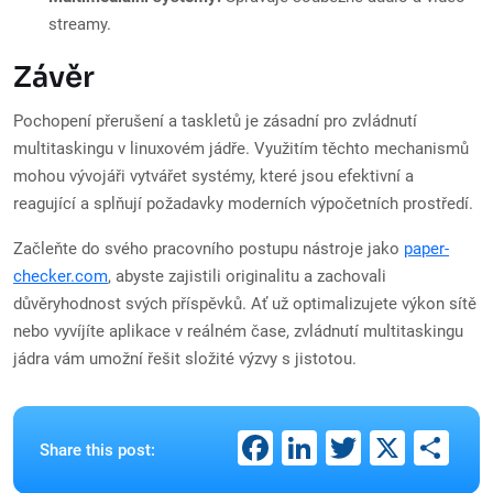
streamy.
Závěr
Pochopení přerušení a taskletů je zásadní pro zvládnutí
multitaskingu v linuxovém jádře. Využitím těchto mechanismů
mohou vývojáři vytvářet systémy, které jsou efektivní a
reagující a splňují požadavky moderních výpočetních prostředí.
Začleňte do svého pracovního postupu nástroje jako
paper-
checker.com
, abyste zajistili originalitu a zachovali
důvěryhodnost svých příspěvků. Ať už optimalizujete výkon sítě
nebo vyvíjíte aplikace v reálném čase, zvládnutí multitaskingu
jádra vám umožní řešit složité výzvy s jistotou.
Facebook
LinkedIn
Twitter
X
Sh
Share this post: