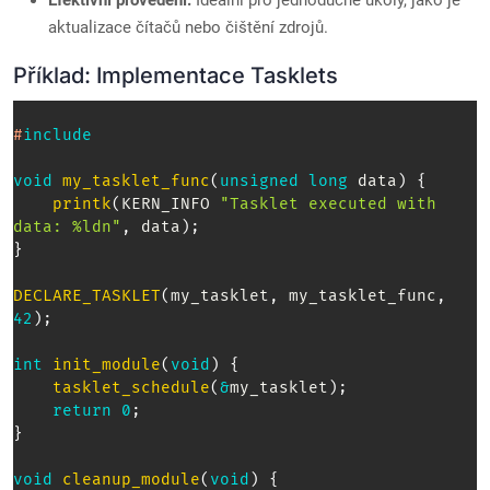
Efektivní provedení:
Ideální pro jednoduché úkoly, jako je
aktualizace čítačů nebo čištění zdrojů.
Příklad: Implementace Tasklets
#
include
void
my_tasklet_func
(
unsigned
long
 data
)
{
printk
(
KERN_INFO 
"Tasklet executed with 
data: %ldn"
,
 data
)
;
}
DECLARE_TASKLET
(
my_tasklet
,
 my_tasklet_func
,
42
)
;
int
init_module
(
void
)
{
tasklet_schedule
(
&
my_tasklet
)
;
return
0
;
}
void
cleanup_module
(
void
)
{