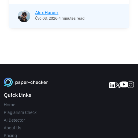
Alex Harper
Čvc
03,
2026
4 minutes read
Quick Links
Home
Plagiarism Check
AI Detector
About Us
Pricing