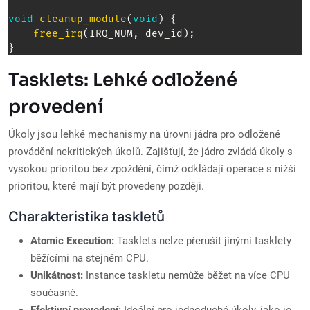
void
cleanup_module
(
void
)
{
free_irq
(
IRQ_NUM
,
 dev_id
)
;
}
Tasklets: Lehké odložené
provedení
Úkoly jsou lehké mechanismy na úrovni jádra pro odložené
provádění nekritických úkolů. Zajišťují, že jádro zvládá úkoly s
vysokou prioritou bez zpoždění, čímž odkládají operace s nižší
prioritou, které mají být provedeny později.
Charakteristika taskletů
Atomic Execution:
Tasklets nelze přerušit jinými tasklety
běžícími na stejném CPU.
Unikátnost:
Instance taskletu nemůže běžet na více CPU
současně.