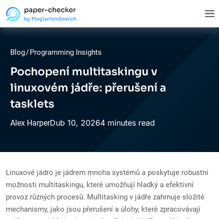
Blog
/
Programming Insights
Pochopení multitaskingu v
linuxovém jádře: přerušení a
tasklets
Dub
10,
2026
4 minutes read
Alex Harper
Linuxové jádro je jádrem mnoha systémů a poskytuje robustní
možnosti multitaskingu, které umožňují hladký a efektivní
provoz různých procesů. Multitasking v jádře zahrnuje složité
mechanismy, jako jsou přerušení a úlohy, které zpracovávají