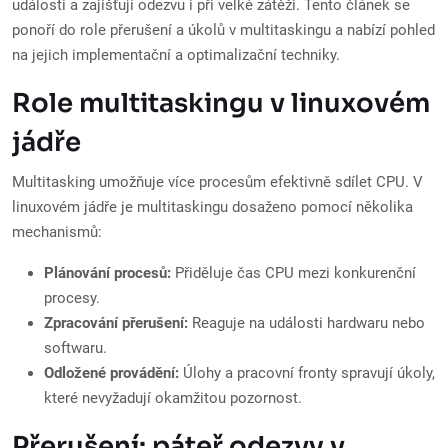
události a zajišťují odezvu i při velké zátěži. Tento článek se
ponoří do role přerušení a úkolů v multitaskingu a nabízí pohled
na jejich implementační a optimalizační techniky.
Role multitaskingu v linuxovém
jádře
Multitasking umožňuje více procesům efektivně sdílet CPU. V
linuxovém jádře je multitaskingu dosaženo pomocí několika
mechanismů:
Plánování procesů:
Přiděluje čas CPU mezi konkurenční
procesy.
Zpracování přerušení:
Reaguje na události hardwaru nebo
softwaru.
Odložené provádění:
Úlohy a pracovní fronty spravují úkoly,
které nevyžadují okamžitou pozornost.
Přerušení: páteř odezvy v