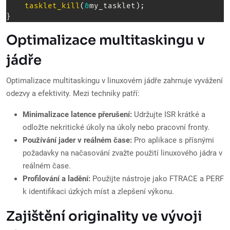
tasklet_kill
(
&
my_tasklet
)
;
}
Optimalizace multitaskingu v
jádře
Optimalizace multitaskingu v linuxovém jádře zahrnuje vyvážení
odezvy a efektivity. Mezi techniky patří:
Minimalizace latence přerušení:
Udržujte ISR krátké a
odložte nekritické úkoly na úkoly nebo pracovní fronty.
Používání jader v reálném čase:
Pro aplikace s přísnými
požadavky na načasování zvažte použití linuxového jádra v
reálném čase.
Profilování a ladění:
Použijte nástroje jako FTRACE a PERF
k identifikaci úzkých míst a zlepšení výkonu.
Zajištění originality ve vývoji