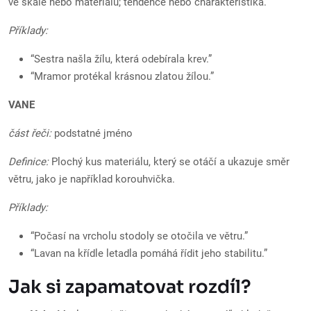
ve skále nebo materiálu; tendence nebo charakteristika.
Příklady:
“Sestra našla žílu, která odebírala krev.”
“Mramor protékal krásnou zlatou žílou.”
VANE
část řeči:
podstatné jméno
Definice:
Plochý kus materiálu, který se otáčí a ukazuje směr
větru, jako je například korouhvička.
Příklady:
“Počasí na vrcholu stodoly se otočila ve větru.”
“Lavan na křídle letadla pomáhá řídit jeho stabilitu.”
Jak si zapamatovat rozdíl?