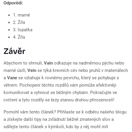
Odpovědi:
1. marné
2. Žíla
3. lopatka
4. Žíla
Závěr
Abychom to shrnuli,
Vain
odkazuje na nadměrnou pýchu nebo
marné úsilí,
Vein
se týká krevních cév nebo pruhů v materiálech
a
Vane
se vztahuje k rovnému povrchu, který se pohybuje s
větrem. Pochopení těchto rozdílů vám pomůže efektivněji
komunikovat a vyhnout se běžným chybám. Pokračujte ve
cvičení a tyto rozdíly se brzy stanou druhou přirozeností!
Pomohl vám tento článek? Přihlaste se k odběru našeho blogu
a získejte další tipy na zvládnutí běžně zmatených slov a
sdílejte tento článek s kýmkoli, kdo by z něj mohl mít