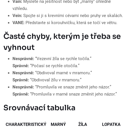
Vain:
Myslete na ješitnost nebo být „marný“ ohledně
vzhledu.
Vein:
Spojte si ji s krevními cévami nebo pruhy ve skalách.
VANE:
Představte si korouhvičku, která se točí ve větru.
Časté chyby, kterým je třeba se
vyhnout
Nesprávně:
“Vezevní žíla se rychle točila.”
Správně:
“Počasí se rychle otočila.”
Nesprávně:
“Obdivoval marné v mramoru.”
Správně:
“Obdivoval žílu v mramoru.”
Nesprávně:
“Promluvila ve snaze změnit jeho názor.”
Správně:
“Promluvila v marné snaze změnit jeho názor.”
Srovnávací tabulka
CHARAKTERISTICKÝ
MARNÝ
ŽÍLA
LOPATKA