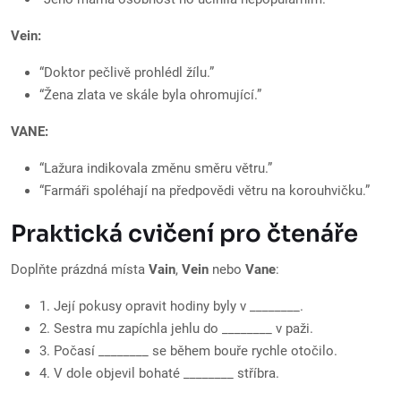
Vein:
“Doktor pečlivě prohlédl žílu.”
“Žena zlata ve skále byla ohromující.”
VANE:
“Lažura indikovala změnu směru větru.”
“Farmáři spoléhají na předpovědi větru na korouhvičku.”
Praktická cvičení pro čtenáře
Doplňte prázdná místa
Vain
,
Vein
nebo
Vane
:
1. Její pokusy opravit hodiny byly v ________.
2. Sestra mu zapíchla jehlu do ________ v paži.
3. Počasí ________ se během bouře rychle otočilo.
4. V dole objevil bohaté ________ stříbra.