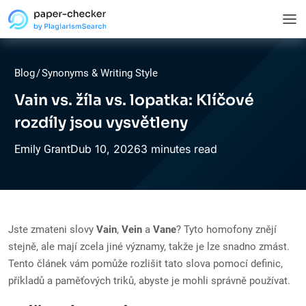
Blog
/
Synonyms & Writing Style
Vain vs. žíla vs. lopatka: Klíčové
rozdíly jsou vysvětleny
Dub
10,
2026
3 minutes read
Emily Grant
Jste zmateni slovy
Vain
,
Vein
a
Vane
? Tyto homofony znějí
stejně, ale mají zcela jiné významy, takže je lze snadno zmást.
Tento článek vám pomůže rozlišit tato slova pomocí definic,
příkladů a paměťových triků, abyste je mohli správně používat.