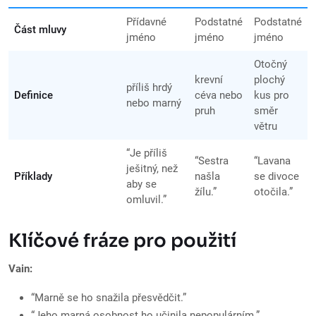
Přídavné
Podstatné
Podstatné
Část mluvy
jméno
jméno
jméno
Otočný
krevní
plochý
příliš hrdý
Definice
céva nebo
kus pro
nebo marný
pruh
směr
větru
“Je příliš
“Sestra
“Lavana
ješitný, než
Příklady
našla
se divoce
aby se
žílu.”
otočila.”
omluvil.”
Klíčové fráze pro použití
Vain:
“Marně se ho snažila přesvědčit.”
“Jeho marná osobnost ho učinila nepopulárním.”