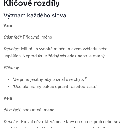
Klíčové rozdíly
Význam každého slova
Vain
Část řeči:
Přídavné jméno
Definice:
Mít příliš vysoké mínění o svém vzhledu nebo
úspěších; Neprodukuje žádný výsledek nebo je marný.
Příklady:
“Je příliš ješitný, aby přiznal své chyby.”
“Udělala marný pokus opravit rozbitou vázu.”
Vein
část řeči:
podstatné jméno
Definice:
Krevní céva, která nese krev do srdce; pruh nebo šev