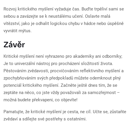
Rozvoj kritického myšlení vyžaduje čas. Buďte trpěliví sami se
sebou a zavázejte se k neustálému učení. Oslavte malá
vítězství, jako je odhalit logickou chybu v hádce nebo úspěšně
vyvrátit mýtus.
Závěr
Kritické myšlení není vyhrazeno pro akademiky ani odborníky;
Je to univerzální nástroj pro procházení složitostí života.
Pěstováním zvědavosti, procvičováním reflektivního myšlení a
zpochybňováním svých předpokladů můžete odemknout plný
potenciál kritického myšlení. Začněte ještě dnes tím, že se
zeptáte na něco, co jste vždy považovali za samozřejmost –
možná budete překvapeni, co objevíte!
Pamatujte, že kritické myšlení je cesta, ne cíl. Učte se, zůstaňte
zvědaví a sdílejte své postřehy s ostatními.