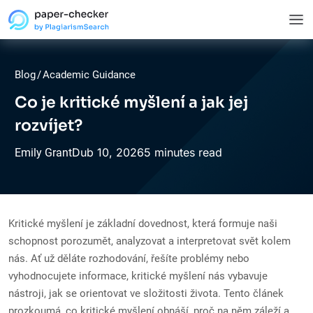
Blog
/
Academic Guidance
Co je kritické myšlení a jak jej
rozvíjet?
Dub
10,
2026
5 minutes read
Emily Grant
Kritické myšlení je základní dovednost, která formuje naši
schopnost porozumět, analyzovat a interpretovat svět kolem
nás. Ať už děláte rozhodování, řešíte problémy nebo
vyhodnocujete informace, kritické myšlení nás vybavuje
nástroji, jak se orientovat ve složitosti života. Tento článek
prozkoumá, co kritické myšlení obnáší, proč na něm záleží a