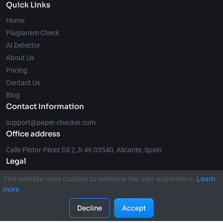
Quick Links
Home
Plagiarism Check
AI Detector
About Us
Pricing
Contact Us
Blog
Contact Information
support@paper-checker.com
Office address
Calle Pintor Pérez Gil 2, b.46 03540, Alicante, Spain
Legal
This website uses cookies to enhance the user experience.
Learn
more
© 2026 Paper-Checker.com
Decline
Accept