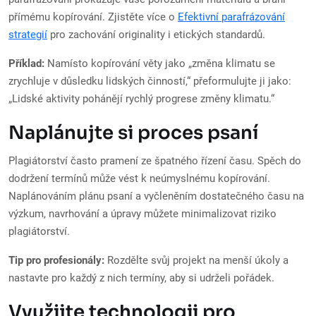
přímému kopírování. Zjistěte více o
Efektivní parafrázování
strategií
pro zachování originality i etických standardů.
Příklad:
Namísto kopírování věty jako „změna klimatu se
zrychluje v důsledku lidských činností,“ přeformulujte ji jako:
„Lidské aktivity pohánějí rychlý progrese změny klimatu.“
Naplánujte si proces psaní
Plagiátorství často pramení ze špatného řízení času. Spěch do
dodržení termínů může vést k neúmyslnému kopírování.
Naplánováním plánu psaní a vyčleněním dostatečného času na
výzkum, navrhování a úpravy můžete minimalizovat riziko
plagiátorství.
Tip pro profesionály:
Rozdělte svůj projekt na menší úkoly a
nastavte pro každý z nich termíny, aby si udrželi pořádek.
Využijte technologii pro