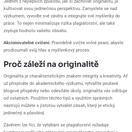
Jedním z nejlepších způsobů, jak si zachovat originalitu, je
kultivovat svou jedinečnou perspektivu. Zamyslete se nad
výzkumem, vyvodte své závěry a integrujte své myšlenky do
práce. To nejen minimalizuje rizika plagiátorství, ale také
zvyšuje hodnotu vašeho obsahu.
Akcionovatelné cvičení:
Pravidelně cvičte volné psaní, abyste
prozkoumali svůj hlas a myšlenkový proces.
Proč záleží na originalitě
Originalita je charakteristickým znakem integrity a kreativity. Ať
už přispíváte do akademického výzkumu, vytváříte poutavé
blogové příspěvky nebo odesíláte úkoly, originalita vás odlišuje
od ostatních. Použitím těchto tipů a využitím správných
nástrojů můžete s jistotou vytvářet obsah, který je etický,
jedinečný a působivý.
Závěrem lze říci, že vyhýbání se plagiátorství vyžaduje