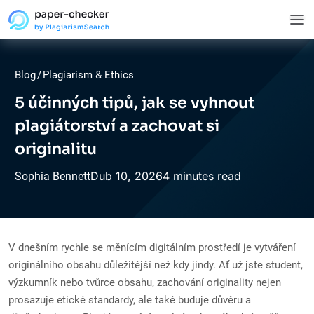
Blog
/
Plagiarism & Ethics
5 účinných tipů, jak se vyhnout
plagiátorství a zachovat si
originalitu
Dub
10,
2026
4 minutes read
Sophia Bennett
V dnešním rychle se měnícím digitálním prostředí je vytváření
originálního obsahu důležitější než kdy jindy. Ať už jste student,
výzkumník nebo tvůrce obsahu, zachování originality nejen
prosazuje etické standardy, ale také buduje důvěru a