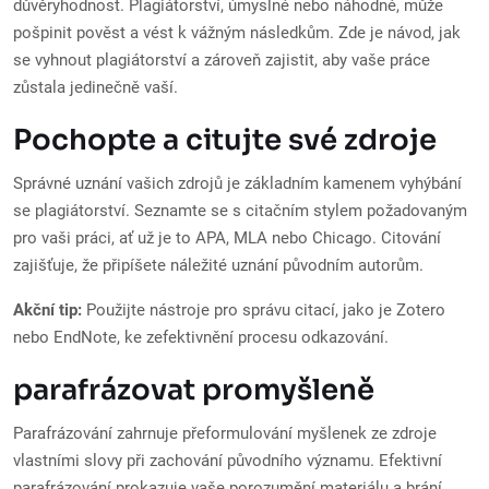
důvěryhodnost. Plagiátorství, úmyslné nebo náhodné, může
pošpinit pověst a vést k vážným následkům. Zde je návod, jak
se vyhnout plagiátorství a zároveň zajistit, aby vaše práce
zůstala jedinečně vaší.
Pochopte a citujte své zdroje
Správné uznání vašich zdrojů je základním kamenem vyhýbání
se plagiátorství. Seznamte se s citačním stylem požadovaným
pro vaši práci, ať už je to APA, MLA nebo Chicago. Citování
zajišťuje, že připíšete náležité uznání původním autorům.
Akční tip:
Použijte nástroje pro správu citací, jako je Zotero
nebo EndNote, ke zefektivnění procesu odkazování.
parafrázovat promyšleně
Parafrázování zahrnuje přeformulování myšlenek ze zdroje
vlastními slovy při zachování původního významu. Efektivní
parafrázování prokazuje vaše porozumění materiálu a brání