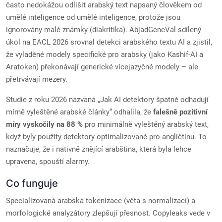
často nedokážou odlišit arabský text napsaný člověkem od
umělé inteligence od umělé inteligence, protože jsou
ignorovány malé známky (diakritika). AbjadGeneVal sdílený
úkol na EACL 2026 srovnal detekci arabského textu AI a zjistil,
že vyladěné modely specifické pro arabsky (jako Kashif-AI a
Aratoken) překonávají generické vícejazyčné modely – ale
přetrvávají mezery.
Studie z roku 2026 nazvaná „Jak AI detektory špatně odhadují
mírně vyleštěné arabské články“ odhalila, že
falešně pozitivní
míry vyskočily na 88 %
pro minimálně vyleštěný arabský text,
když byly použity detektory optimalizované pro angličtinu. To
naznačuje, že i nativně znějící arabština, která byla lehce
upravena, spouští alarmy.
Co funguje
Specializovaná arabská tokenizace (věta s normalizací) a
morfologické analyzátory zlepšují přesnost. Copyleaks vede v