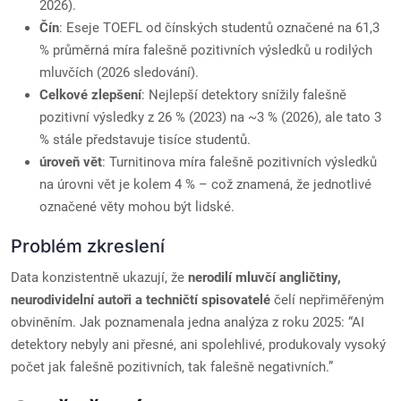
2026).
Čín
: Eseje TOEFL od čínských studentů označené na 61,3
% průměrná míra falešně pozitivních výsledků u rodilých
mluvčích (2026 sledování).
Celkové zlepšení
: Nejlepší detektory snížily falešně
pozitivní výsledky z 26 % (2023) na ~3 % (2026), ale tato 3
% stále představuje tisíce studentů.
úroveň vět
: Turnitinova míra falešně pozitivních výsledků
na úrovni vět je kolem 4 % – což znamená, že jednotlivé
označené věty mohou být lidské.
Problém zkreslení
Data konzistentně ukazují, že
nerodilí mluvčí angličtiny,
neurodividelní autoři a techničtí spisovatelé
čelí nepřiměřeným
obviněním. Jak poznamenala jedna analýza z roku 2025: “AI
detektory nebyly ani přesné, ani spolehlivé, produkovaly vysoký
počet jak falešně pozitivních, tak falešně negativních.”