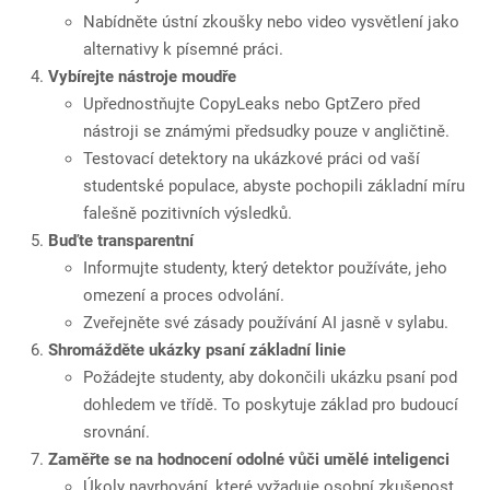
Nabídněte ústní zkoušky nebo video vysvětlení jako
alternativy k písemné práci.
Vybírejte nástroje moudře
Upřednostňujte CopyLeaks nebo GptZero před
nástroji se známými předsudky pouze v angličtině.
Testovací detektory na ukázkové práci od vaší
studentské populace, abyste pochopili základní míru
falešně pozitivních výsledků.
Buďte transparentní
Informujte studenty, který detektor používáte, jeho
omezení a proces odvolání.
Zveřejněte své zásady používání AI jasně v sylabu.
Shromážděte ukázky psaní základní linie
Požádejte studenty, aby dokončili ukázku psaní pod
dohledem ve třídě. To poskytuje základ pro budoucí
srovnání.
Zaměřte se na hodnocení odolné vůči umělé inteligenci
Úkoly navrhování, které vyžaduje osobní zkušenost,