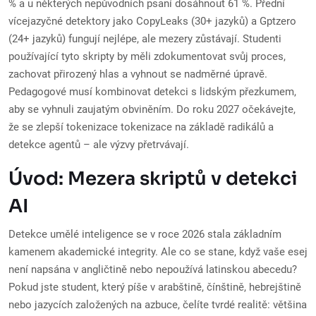
% a u některých nepůvodních psaní dosáhnout 61 %. Přední
vícejazyčné detektory jako CopyLeaks (30+ jazyků) a Gptzero
(24+ jazyků) fungují nejlépe, ale mezery zůstávají. Studenti
používající tyto skripty by měli zdokumentovat svůj proces,
zachovat přirozený hlas a vyhnout se nadměrné úpravě.
Pedagogové musí kombinovat detekci s lidským přezkumem,
aby se vyhnuli zaujatým obviněním. Do roku 2027 očekávejte,
že se zlepší tokenizace tokenizace na základě radikálů a
detekce agentů – ale výzvy přetrvávají.
Úvod: Mezera skriptů v detekci
AI
Detekce umělé inteligence se v roce 2026 stala základním
kamenem akademické integrity. Ale co se stane, když vaše esej
není napsána v angličtině nebo nepoužívá latinskou abecedu?
Pokud jste student, který píše v arabštině, čínštině, hebrejštině
nebo jazycích založených na azbuce, čelíte tvrdé realitě: většina