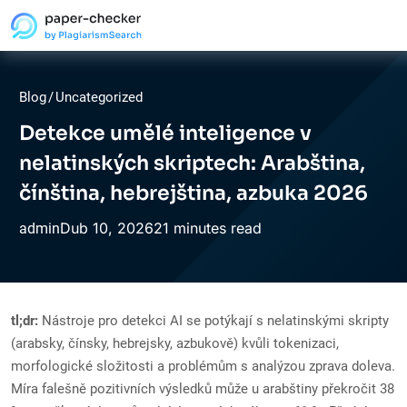
Blog
/
Uncategorized
Detekce umělé inteligence v
nelatinských skriptech: Arabština,
čínština, hebrejština, azbuka 2026
Dub
10,
2026
21 minutes read
admin
tl;dr:
Nástroje pro detekci AI se potýkají s nelatinskými skripty
(arabsky, čínsky, hebrejsky, azbukově) kvůli tokenizaci,
morfologické složitosti a problémům s analýzou zprava doleva.
Míra falešně pozitivních výsledků může u arabštiny překročit 38