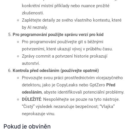
konkrétní místní příklady nebo nuance prožité
zkušenosti.
Zaplétejte detaily ze svého vlastního kontextu, které
by AI neznaly.
Pro programování použijte správu verzí pro kód
Pro programování používejte git s běžnými
potvrzeními, které ukazují vývoj v průběhu času.
Zprávy commit a potvrzení historie prokazují
autorství.
Kontrola před odesláním (používejte opatrně)
Provozujte svou práci prostřednictvím vícejazyčného
detektoru, jako je CopyLeaks nebo GptZero
Před
odesláním
, abyste identifikovali potenciální problémy.
DŮLEŽITÉ
: Nespoléhejte se pouze na tyto nástroje.
“Čistý” výsledek nezaručuje bezpečnost; “Vlajka”
neprokazuje vinu.
Pokud je obviněn