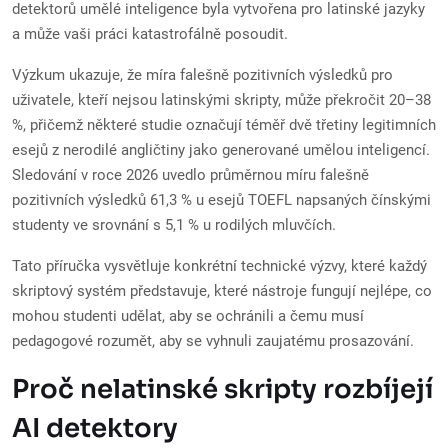
detektorů umělé inteligence byla vytvořena pro latinské jazyky
a může vaši práci katastrofálně posoudit.
Výzkum ukazuje, že míra falešně pozitivních výsledků pro
uživatele, kteří nejsou latinskými skripty, může překročit 20–38
%, přičemž některé studie označují téměř dvě třetiny legitimních
esejů z nerodilé angličtiny jako generované umělou inteligencí.
Sledování v roce 2026 uvedlo průměrnou míru falešně
pozitivních výsledků 61,3 % u esejů TOEFL napsaných čínskými
studenty ve srovnání s 5,1 % u rodilých mluvčích.
Tato příručka vysvětluje konkrétní technické výzvy, které každý
skriptový systém představuje, které nástroje fungují nejlépe, co
mohou studenti udělat, aby se ochránili a čemu musí
pedagogové rozumět, aby se vyhnuli zaujatému prosazování.
Proč nelatinské skripty rozbíjejí
AI detektory