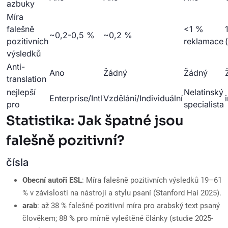
azbuky
Míra
falešně
<1 %
~0,2-0,5 %
~0,2 %
pozitivních
reklamace
výsledků
Anti-
Ano
Žádný
Žádný
translation
nejlepší
Nelatinský
Enterprise/Intl
Vzdělání/Individuální
pro
specialista
Statistika: Jak špatné jsou
falešně pozitivní?
čísla
Obecní autoři ESL
: Míra falešně pozitivních výsledků 19–61
% v závislosti na nástroji a stylu psaní (Stanford Hai 2025).
arab
: až 38 % falešně pozitivní míra pro arabský text psaný
člověkem; 88 % pro mírně vyleštěné články (studie 2025-