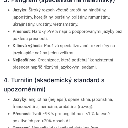
Jazyky
: Široký rozsah včetně arabštiny, hindštiny,
japonštiny, korejštiny, perštiny, polštiny, rumunštiny,
ukrajinštiny, urdštiny, vietnamštiny.
Přesnost
: Nároky >99 % napříč podporovanými jazyky bez
poklesu přesnosti.
Klíčová výhoda
: Používá specializované tokenizéry na
jazyk spíše než na jednu velikost.
Nejlepší pro
: Organizace, které potřebují konzistentní
přesnost napříč různými jazykovými sadami.
4. Turnitin (akademický standard s
upozorněními)
Jazyky
: angličtina (nejlepší), španělština, japonština,
francouzština, němčina, arabština (rozvoj).
Přesnost
: Tvrdí ~98 % pro angličtinu s <1 % falešně
pozitivních pro >20% obsah AI.