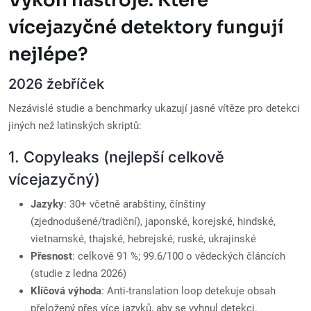
Výkon nástroje: Které
vícejazyčné detektory fungují
nejlépe?
2026 žebříček
Nezávislé studie a benchmarky ukazují jasné vítěze pro detekci
jiných než latinských skriptů:
1. Copyleaks (nejlepší celkově
vícejazyčný)
Jazyky
: 30+ včetně arabštiny, čínštiny
(zjednodušené/tradiční), japonské, korejské, hindské,
vietnamské, thajské, hebrejské, ruské, ukrajinské
Přesnost
: celkově 91 %; 99.6/100 o vědeckých článcích
(studie z ledna 2026)
Klíčová výhoda
: Anti-translation loop detekuje obsah
přeložený přes více jazyků, aby se vyhnul detekci.