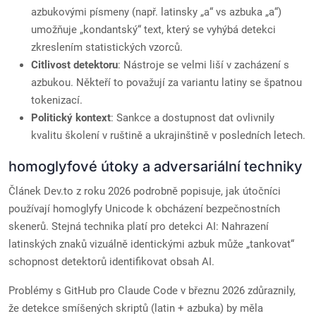
azbukovými písmeny (např. latinsky „a“ vs azbuka „а“)
umožňuje „kondantský“ text, který se vyhýbá detekci
zkreslením statistických vzorců.
Citlivost detektoru
: Nástroje se velmi liší v zacházení s
azbukou. Někteří to považují za variantu latiny se špatnou
tokenizací.
Politický kontext
: Sankce a dostupnost dat ovlivnily
kvalitu školení v ruštině a ukrajinštině v posledních letech.
homoglyfové útoky a adversariální techniky
Článek Dev.to z roku 2026 podrobně popisuje, jak útočníci
používají homoglyfy Unicode k obcházení bezpečnostních
skenerů. Stejná technika platí pro detekci AI: Nahrazení
latinských znaků vizuálně identickými azbuk může „tankovat“
schopnost detektorů identifikovat obsah AI.
Problémy s GitHub pro Claude Code v březnu 2026 zdůraznily,
že detekce smíšených skriptů (latin + azbuka) by měla