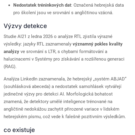
Nedostatek tréninkových dat
: Označená hebrejská data
pro školení jsou ve srovnání s angličtinou vzácná.
Výzvy detekce
Studie AI21 z ledna 2026 o analýze RTL zjistila výrazné
výsledky: jazyky RTL zaznamenaly
významný pokles kvality
analýzy
ve srovnání s LTR, s chybami formátování a
halucinacemi v Systémy pro získávání a rozšířenou generaci
(RAG).
Analýza LinkedIn zaznamenala, že hebrejský „systém ABJAD“
(souhlásková abeceda) a nedostatek samohlásek vytvářejí
jedinečné výzvy pro detekci AI. Morfologická bohatost
znamená, že detektory umělé inteligence trénované na
angličtině nedokážou zachytit přirozené variace v lidském
hebrejském písmu, což vede k falešně pozitivním výsledkům.
co existuje