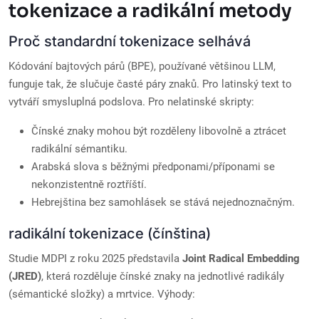
tokenizace a radikální metody
Proč standardní tokenizace selhává
Kódování bajtových párů (BPE), používané většinou LLM,
funguje tak, že slučuje časté páry znaků. Pro latinský text to
vytváří smysluplná podslova. Pro nelatinské skripty:
Čínské znaky mohou být rozděleny libovolně a ztrácet
radikální sémantiku.
Arabská slova s běžnými předponami/příponami se
nekonzistentně roztříští.
Hebrejština bez samohlásek se stává nejednoznačným.
radikální tokenizace (čínština)
Studie MDPI z roku 2025 představila
Joint Radical Embedding
(JRED)
, která rozděluje čínské znaky na jednotlivé radikály
(sémantické složky) a mrtvice. Výhody: