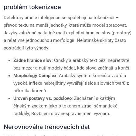
problém tokenizace
Detektory umělé inteligence se spoléhají na tokenizaci –
převod textu na menší jednotky, které může model zpracovat.
Jazyky založené na latině mají explicitní hranice slov (prostory)
a relativně jednoduchou morfologii. Nelatinské skripty často
postrádají tyto výhody:
Žádné hranice slov
: Čínský a arabský text běží nepřetržitě
bez mezer a nutí modely hádat, kde slova začínají a končí.
Morphology Complex
: Arabský systém kořenů a vzorů a
vysoká inflexe hebrejštiny vytvářejí tisíce slovních tvarů z
několika kořenů.
Úroveň postavy vs. podslovo
: Zacházení s každým
čínským znakem jako s tokenem ztrácí sémantické
radikály; Rozbíjení slov nesprávně mění význam.
Nerovnováha trénovacích dat