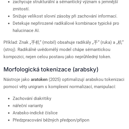
zachycuje strukturální a sémantický význam s jemnější
zrnitostí.
Snižuje velikost slovní zásoby při zachování informací.
Detekuje nepřirozené radikálové kombinace typické pro
halucinace AI.
Příklad: Znak „手机“ (mobil) obsahuje radikály „手“ (ruka) a „机“
(stroj). Radikálně uvědomělý model chápe sémantickou
kompozici, nejen celou postavu jako neprůhledný token.
Morfologická tokenizace (arabsky)
Nástroje jako
aratoken
(2025) optimalizují arabskou tokenizaci
pomocí věty unigram s komplexní normalizací, manipulací:
Zachování diakritiky
nářeční varianty
Arabsko-indické číslice
Předzpracování běžných předpon/přípon