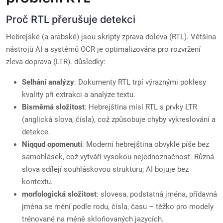
Proč RTL přerušuje detekci
Hebrejské (a arabské) jsou skripty zprava doleva (RTL). Většina
nástrojů AI a systémů OCR je optimalizována pro rozvržení
zleva doprava (LTR). důsledky:
Selhání analýzy
: Dokumenty RTL trpí výraznými poklesy
kvality při extrakci a analýze textu.
Bisměrná složitost
: Hebrejština mísí RTL s prvky LTR
(anglická slova, čísla), což způsobuje chyby vykreslování a
detekce.
Niqqud opomenutí
: Moderní hebrejština obvykle píše bez
samohlásek, což vytváří vysokou nejednoznačnost. Různá
slova sdílejí souhláskovou strukturu; AI bojuje bez
kontextu.
morfologická složitost
: slovesa, podstatná jména, přídavná
jména se mění podle rodu, čísla, času – těžko pro modely
trénované na méně skloňovaných jazycích.