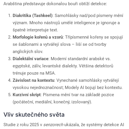
Arabština představuje dokonalou bouři obtíží detekce:
Diakritika (Tashkeel)
: Samohlásky nad/pod písmeny mění
význam. Mnoho nástrojů umělé inteligence je ignoruje a
špatně interpretuje text.
Morfologie kořenů a vzorů
: Třípísmenné kořeny se spojují
se šablonami a vytvářejí slova – liší se od tvorby
anglických slov.
Dialektální variace
: Moderní standardní arabské vs.
egyptské, záliv, levantské dialekty. Většina detektorů
trénuje pouze na MSA.
Závislost na kontextu
: Vynechané samohlásky vytvářejí
vysokou nejednoznačnost; Modely AI bojují bez kontextu.
Kurzivní skript
: Písmena mění tvar na základě pozice
(počáteční, mediální, konečný, izolovaný).
Vliv skutečného světa
Studie z roku 2025 v
senzorech
ukázala, že systémy detekce AI