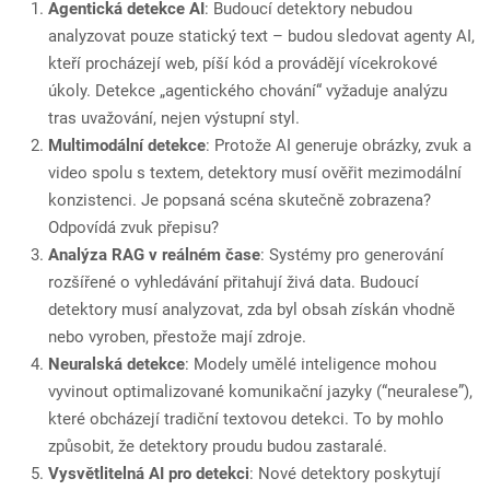
Agentická detekce AI
: Budoucí detektory nebudou
analyzovat pouze statický text – budou sledovat agenty AI,
kteří procházejí web, píší kód a provádějí vícekrokové
úkoly. Detekce „agentického chování“ vyžaduje analýzu
tras uvažování, nejen výstupní styl.
Multimodální detekce
: Protože AI generuje obrázky, zvuk a
video spolu s textem, detektory musí ověřit mezimodální
konzistenci. Je popsaná scéna skutečně zobrazena?
Odpovídá zvuk přepisu?
Analýza RAG v reálném čase
: Systémy pro generování
rozšířené o vyhledávání přitahují živá data. Budoucí
detektory musí analyzovat, zda byl obsah získán vhodně
nebo vyroben, přestože mají zdroje.
Neuralská detekce
: Modely umělé inteligence mohou
vyvinout optimalizované komunikační jazyky (“neuralese”),
které obcházejí tradiční textovou detekci. To by mohlo
způsobit, že detektory proudu budou zastaralé.
Vysvětlitelná AI pro detekci
: Nové detektory poskytují