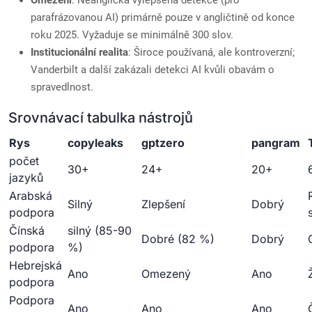
Omezení
: Neanglická vylepšená detekce (pro
parafrázovanou AI) primárně pouze v angličtině od konce
roku 2025. Vyžaduje se minimálně 300 slov.
Institucionální realita
: Široce používaná, ale kontroverzní;
Vanderbilt a další zakázali detekci AI kvůli obavám o
spravedlnost.
Srovnávací tabulka nástrojů
Rys
copyleaks
gptzero
pangram
počet
30+
24+
20+
jazyků
Arabská
Silný
Zlepšení
Dobrý
podpora
Čínská
silný (85-90
Dobré (82 %)
Dobrý
podpora
%)
Hebrejská
Ano
Omezený
Ano
podpora
Podpora
Ano
Ano
Ano