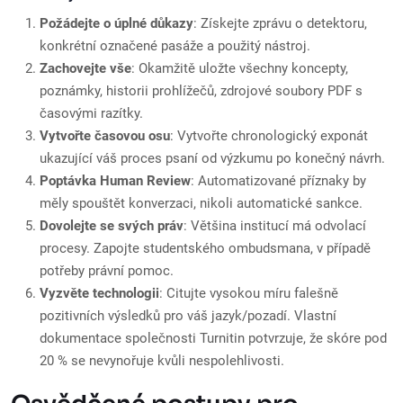
Požádejte o úplné důkazy
: Získejte zprávu o detektoru,
konkrétní označené pasáže a použitý nástroj.
Zachovejte vše
: Okamžitě uložte všechny koncepty,
poznámky, historii prohlížečů, zdrojové soubory PDF s
časovými razítky.
Vytvořte časovou osu
: Vytvořte chronologický exponát
ukazující váš proces psaní od výzkumu po konečný návrh.
Poptávka Human Review
: Automatizované příznaky by
měly spouštět konverzaci, nikoli automatické sankce.
Dovolejte se svých práv
: Většina institucí má odvolací
procesy. Zapojte studentského ombudsmana, v případě
potřeby právní pomoc.
Vyzvěte technologii
: Citujte vysokou míru falešně
pozitivních výsledků pro váš jazyk/pozadí. Vlastní
dokumentace společnosti Turnitin potvrzuje, že skóre pod
20 % se nevynořuje kvůli nespolehlivosti.