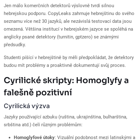
Jen málo komerčních detektorů výslovně tvrdí silnou
hebrejskou podporu. CopyLeaks zahrnuje hebrejštinu do svého
seznamu více než 30 jazyků, ale nezávislá testovací data jsou
omezená. Většina institucí v hebrejském jazyce se spoléhá na
anglicky psané detektory (turnitin, gptzero) se známými
předsudky.
Studenti píšící v hebrejštině by měli předpokládat, že detektory
budou mít problémy a proaktivně dokumentují svůj proces.
Cyrilické skripty: Homoglyfy a
falešně pozitivní
Cyrilická výzva
Jazyky používající azbuku (ruština, ukrajinština, bulharština,
srbština atd.) čelí různým problémům:
Homoglyfové útoky
: Vizuální podobnost mezi latinskými a