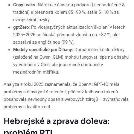
CopyLeaks
: Nárokuje čínskou podporu (zjednodušené &
tradiční) s přesností kolem 85–90 %, stále 5–10 % za
evropskými jazyky.
gptZero
: Po vícejazyčných aktualizacích školení v letech
2025–2026 se čínská přesnost zlepšila na ~82 %, ale
zaostává za angličtinou (99 %).
Modely specifické pro Číňany
: Domácí čínské detektory
(založené na Qwen, GLM) mohou fungovat lépe na obsahu
vytvořeném v Číně, ale jsou méně dostupné v
mezinárodním měřítku.
Analýza z roku 2025 zaznamenala, že OpenAI GPT-4O měla
problémy s čínskými školeními, přičemž knihovna tokenů
obsahovala nevhodný obsah z webových zdrojů – zvýrazňovala
problémy s kvalitou dat.
Hebrejské a zprava doleva:
problém RTL