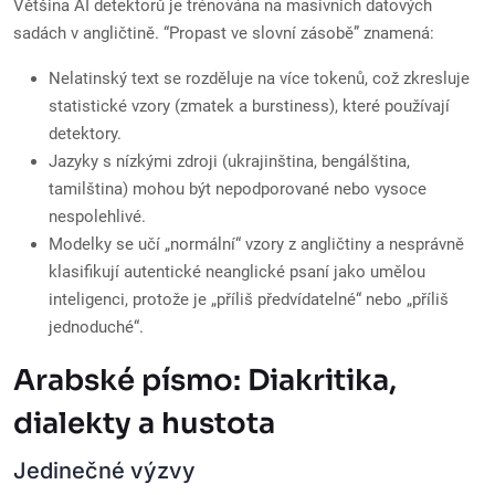
Většina AI detektorů je trénována na masivních datových
sadách v angličtině. “Propast ve slovní zásobě” znamená:
Nelatinský text se rozděluje na více tokenů, což zkresluje
statistické vzory (zmatek a burstiness), které používají
detektory.
Jazyky s nízkými zdroji (ukrajinština, bengálština,
tamilština) mohou být nepodporované nebo vysoce
nespolehlivé.
Modelky se učí „normální“ vzory z angličtiny a nesprávně
klasifikují autentické neanglické psaní jako umělou
inteligenci, protože je „příliš předvídatelné“ nebo „příliš
jednoduché“.
Arabské písmo: Diakritika,
dialekty a hustota
Jedinečné výzvy