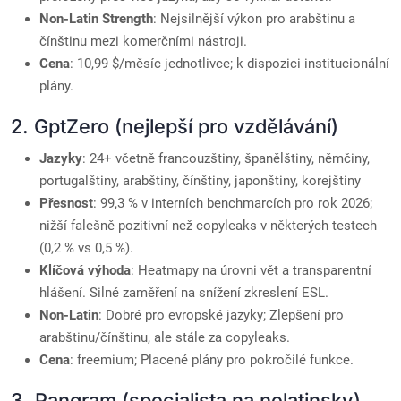
Non-Latin Strength
: Nejsilnější výkon pro arabštinu a
čínštinu mezi komerčními nástroji.
Cena
: 10,99 $/měsíc jednotlivce; k dispozici institucionální
plány.
2. GptZero (nejlepší pro vzdělávání)
Jazyky
: 24+ včetně francouzštiny, španělštiny, němčiny,
portugalštiny, arabštiny, čínštiny, japonštiny, korejštiny
Přesnost
: 99,3 % v interních benchmarcích pro rok 2026;
nižší falešně pozitivní než copyleaks v některých testech
(0,2 % vs 0,5 %).
Klíčová výhoda
: Heatmapy na úrovni vět a transparentní
hlášení. Silné zaměření na snížení zkreslení ESL.
Non-Latin
: Dobré pro evropské jazyky; Zlepšení pro
arabštinu/čínštinu, ale stále za copyleaks.
Cena
: freemium; Placené plány pro pokročilé funkce.
3. Pangram (specialista na nelatinsky)