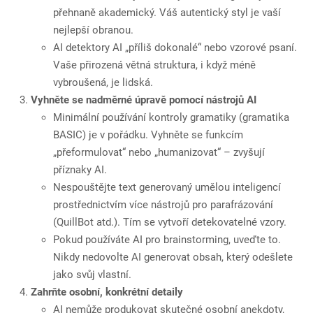
přehnaně akademický. Váš autentický styl je vaší
nejlepší obranou.
AI detektory AI „příliš dokonalé“ nebo vzorové psaní.
Vaše přirozená větná struktura, i když méně
vybroušená, je lidská.
Vyhněte se nadměrné úpravě pomocí nástrojů AI
Minimální používání kontroly gramatiky (gramatika
BASIC) je v pořádku. Vyhněte se funkcím
„přeformulovat“ nebo „humanizovat“ – zvyšují
příznaky AI.
Nespouštějte text generovaný umělou inteligencí
prostřednictvím více nástrojů pro parafrázování
(QuillBot atd.). Tím se vytvoří detekovatelné vzory.
Pokud používáte AI pro brainstorming, uveďte to.
Nikdy nedovolte AI generovat obsah, který odešlete
jako svůj vlastní.
Zahrňte osobní, konkrétní detaily
AI nemůže produkovat skutečné osobní anekdoty,